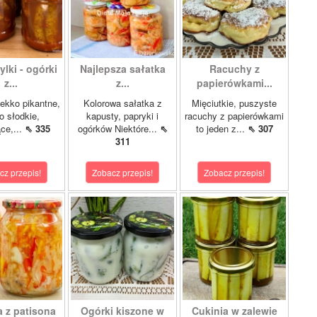
lki - ogórki
Najlepsza sałatka
Racuchy z
z...
z...
papierówkami...
ekko pikantne,
Kolorowa sałatka z
Mięciutkie, puszyste
o słodkie,
kapusty, papryki i
racuchy z papierówkami
ce,...
⇖ 335
ogórków Niektóre...
⇖
to jeden z...
⇖ 307
311
cz przepis!
Zobacz przepis!
Zobacz przepis!
a z patisona
Ogórki kiszone w
Cukinia w zalewie