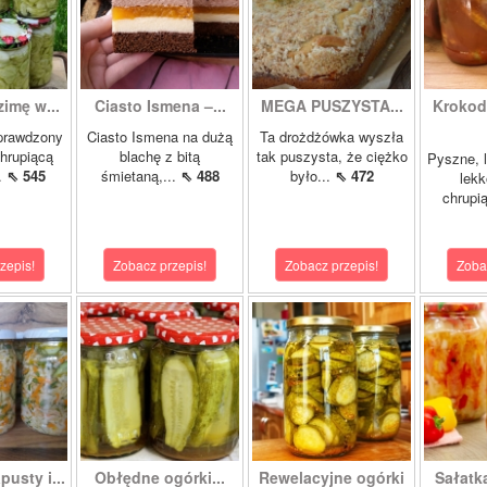
zimę w...
Ciasto Ismena –...
MEGA PUSZYSTA...
Krokody
prawdzony
Ciasto Ismena na dużą
Ta drożdżówka wyszła
chrupiącą
blachę z bitą
tak puszysta, że ciężko
Pyszne, l
..
⇖ 545
śmietaną,...
⇖ 488
było...
⇖ 472
lekk
chrupią
zepis!
Zobacz przepis!
Zobacz przepis!
Zoba
pusty i...
Obłędne ogórki...
Rewelacyjne ogórki
Sałatk