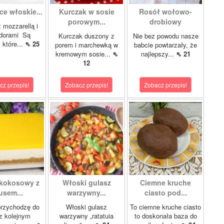
ce włoskie...
Kurczak w sosie
Rosół wołowo-
porowym...
drobiowy
z mozzarellą i
dorami Są
Kurczak duszony z
Nie bez powodu nasze
 które...
⇖ 25
porem i marchewką w
babcie powtarzały, że
kremowym sosie...
⇖
najlepszy...
⇖ 21
12
cz przepis!
Zobacz przepis!
Zobacz przepis!
 kokosowy z
Włoski gulasz
Ciemne kruche
sem...
warzywny...
ciasto pod...
przychodzę do
Włoski gulasz
To ciemne kruche ciasto
z kolejnym
warzywny „ratatuia
to doskonała baza do