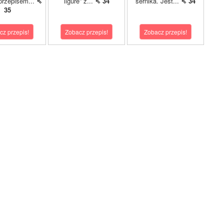
przepisem...
⇖
ligure” z...
⇖ 34
sernika. Jest...
⇖ 34
35
cz przepis!
Zobacz przepis!
Zobacz przepis!