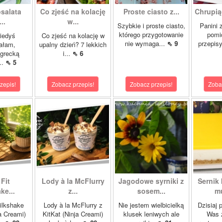
salata
Co zjeść na kolację
Proste ciasto z...
Chrupią
..
w...
Szybkie i proste ciasto,
Panini 
którego przygotowanie
pomi
kiedyś
Co zjeść na kolację w
nie wymaga...
⇖ 9
przepisy
ałam,
upalny dzień? 7 lekkich
 grecką
i...
⇖ 6
..
⇖ 5
zepis!
Zobacz przepis!
Zobacz przepis!
Zoba
Fit
Lody à la McFlurry
Jagodowe syrniki z
Sernik
ke...
z...
sosem...
mu
ilkshake
Lody à la McFlurry z
Nie jestem wielbicielką
Dzisiaj 
a Creami)
KitKat (Ninja Creami)
klusek leniwych ale
Was 