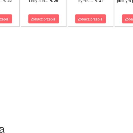
..
⇖ 22
Lody à la...
⇖ 29
syrniki...
⇖ 31
prostym 
zepis!
Zobacz przepis!
Zobacz przepis!
Zoba
a