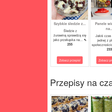
Szybkie śledzie z...
Panele w
na..
Śledzie z
żurawiną sprawdzą się
Jakiś czas
jako przekąska na...
⇖
jednej z p
255
społeczności
233
Zobacz przepis!
Zobacz pr
Przepisy na cz