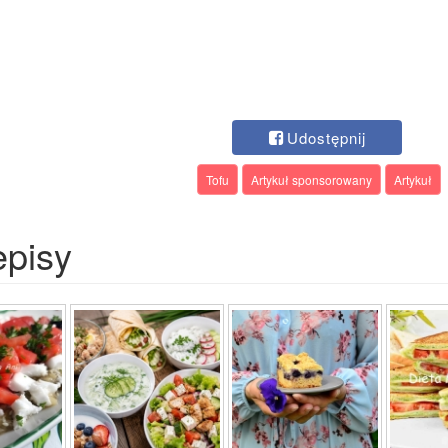
Udostępnij
Tofu
Artykuł sponsorowany
Artykuł
episy