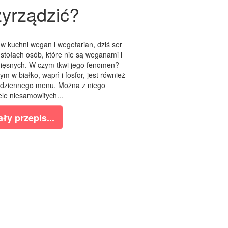
rzyrządzić?
w kuchni wegan i wegetarian, dziś ser
a stołach osób, które nie są weganami i
ięsnych. W czym tkwi jego fenomen?
m w białko, wapń i fosfor, jest również
dziennego menu. Można z niego
le niesamowitych...
ły przepis...