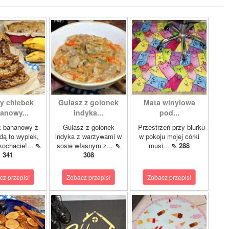
ty chlebek
Gulasz z golonek
Mata winylowa
anowy...
indyka...
pod...
k bananowy z
Gulasz z golonek
Przestrzeń przy biurku
dą to wypiek,
indyka z warzywami w
w pokoju mojej córki
kochacie!...
⇖
sosie własnym z...
⇖
musi...
⇖ 288
341
308
cz przepis!
Zobacz przepis!
Zobacz przepis!