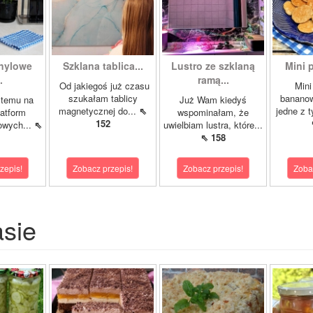
inylowe
Szklana tablica...
Lustro ze szklaną
Mini p
.
ramą...
Od jakiegoś już czasu
Mini
szukałam tablicy
bananow
 temu na
Już Wam kiedyś
magnetycznej do...
⇖
jedne z t
latform
wspominałam, że
152
owych...
⇖
uwielbiam lustra, które...
⇖ 158
zepis!
Zobacz przepis!
Zobacz przepis!
Zoba
asie