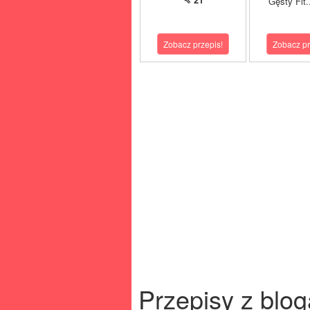
Gęsty Fit.
Zobacz przepis!
Zobacz pr
Przepisy z blog