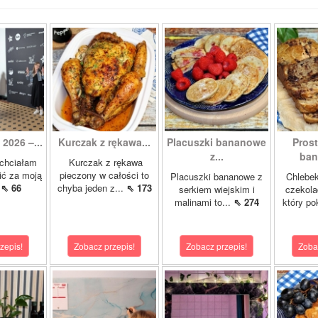
2026 –...
Kurczak z rękawa...
Placuszki bananowe
Pros
z...
ban
chciałam
Kurczak z rękawa
ić za moją
pieczony w całości to
Placuszki bananowe z
Chlebe
.
⇖ 66
chyba jeden z...
⇖ 173
serkiem wiejskim i
czekola
malinami to...
⇖ 274
który po
zepis!
Zobacz przepis!
Zobacz przepis!
Zoba