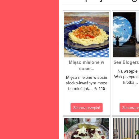
Mięso mielone w
See Blogers 
sosie...
Na wstępie 
Was przepros
Mięso mielone w sosie
krótką..
słodko-kwaśnym może
brzmieć jak...
⇖ 115
Zobacz przepis!
Zobacz pr