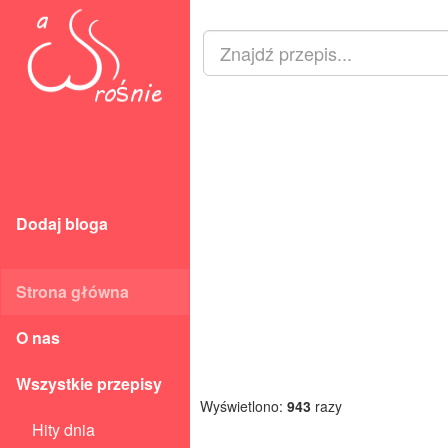
Dodaj bloga
Strona główna
O nas
Wszystkie przepisy
Wyświetlono:
943
razy
Hity dnia