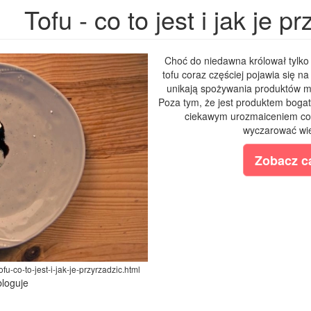
Tofu - co to jest i jak je p
Choć do niedawna królował tylko 
tofu coraz częściej pojawia się n
unikają spożywania produktów m
Poza tym, że jest produktem bogaty
ciekawym urozmaiceniem co
wyczarować wie
Zobacz ca
fu-co-to-jest-i-jak-je-przyrzadzic.html
bloguje