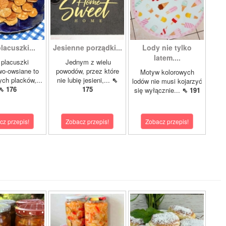
lacuszki...
Jesienne porządki...
Lody nie tylko
latem....
 placuszki
Jednym z wielu
o-owsiane to
powodów, przez które
Motyw kolorowych
ych placków,...
nie lubię jesieni,...
⇖
lodów nie musi kojarzyć
⇖ 176
175
się wyłącznie...
⇖ 191
cz przepis!
Zobacz przepis!
Zobacz przepis!