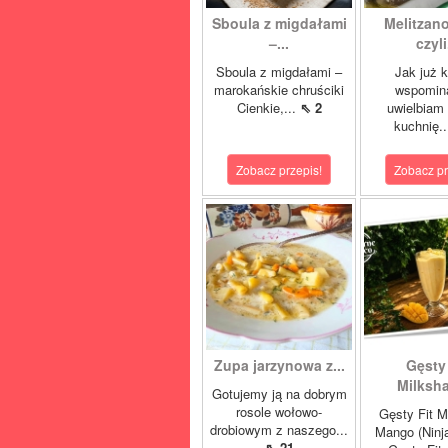
Sboula z migdałami
Melitzano
–...
czyli.
Sboula z migdałami –
Jak już 
marokańskie chruściki
wspomin
Cienkie,...
⇖ 2
uwielbiam
kuchnię..
Zobacz przepis!
Zobacz pr
Zupa jarzynowa z...
Gęsty 
Milksha
Gotujemy ją na dobrym
rosole wołowo-
Gęsty Fit M
drobiowym z naszego...
Mango (Ninj
⇖ 21