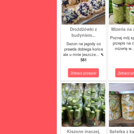
Drożdżówki z
Mizeria na 
budyniem...
Poznaj mój s
przepis na 
Sezon na jagody co
mizerię w.
prawda dobiega końca
ale u mnie jeszcze...
⇖
581
Zobacz przepis!
Zobacz pr
Kiszone inaczej,
Sałatka z ka