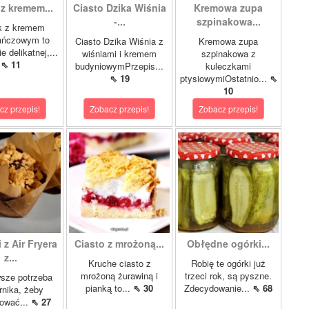
 z kremem...
Ciasto Dzika Wiśnia
Kremowa zupa
-...
szpinakowa...
k z kremem
ańczowym to
Ciasto Dzika Wiśnia z
Kremowa zupa
e delikatnej,...
wiśniami i kremem
szpinakowa z
⇖ 11
budyniowymPrzepis...
kuleczkami
⇖ 19
ptysiowymiOstatnio...
⇖
10
cz przepis!
Zobacz przepis!
Zobacz przepis!
 z Air Fryera
Ciasto z mrożoną...
Obłędne ogórki...
z...
Kruche ciasto z
Robię te ogórki już
mrożoną żurawiną i
trzeci rok, są pyszne.
sze potrzeba
pianką to...
⇖ 30
Zdecydowanie...
⇖ 68
rnika, żeby
tować...
⇖ 27