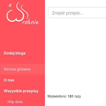
Dodaj bloga
Strona główna
O nas
Wszystkie przepisy
Wyświetlono:
151
razy
Hity dnia