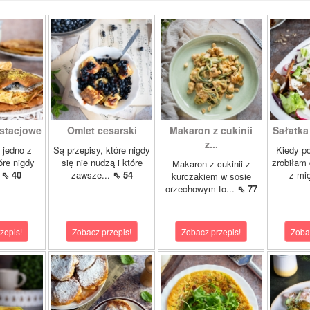
istacjowe
Omlet cesarski
Makaron z cukinii
Sałatka
z...
o jedno z
Są przepisy, które nigdy
Kiedy po
óre nigdy
się nie nudzą i które
zrobiłam
Makaron z cukinii z
.
⇖ 40
zawsze...
⇖ 54
z mi
kurczakiem w sosie
orzechowym to...
⇖ 77
zepis!
Zobacz przepis!
Zobacz przepis!
Zoba