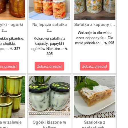
lki - ogórki
Najlepsza sałatka
Sałatka z kapusty i...
z...
z...
Wakacje to dla wielu
czas odpoczynku. Dla
ekko pikantne,
Kolorowa sałatka z
mnie jednak to...
⇖ 295
o słodkie,
kapusty, papryki i
ce,...
⇖ 327
ogórków Niektóre...
⇖
305
cz przepis!
Zobacz przepis!
Zobacz przepis!
a w zalewie
Ogórki kiszone w
Szarlotka z
urry...
kefirze
papierówek...