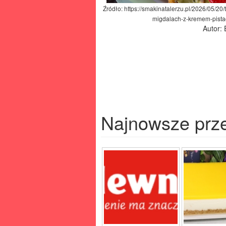
Źródło: https://smakinatalerzu.pl/2026/05/20
migdalach-z-kremem-pista
Autor:
Najnowsze prz