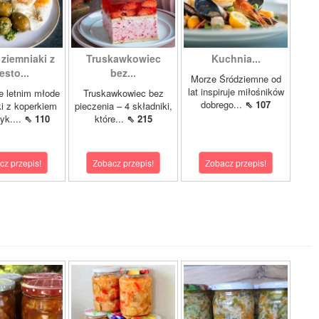
ziemniaki z
Truskawkowiec
Kuchnia...
esto...
bez...
Morze Śródziemne od
lat inspiruje miłośników
e letnim młode
Truskawkowiec bez
dobrego...
⇖ 107
i z koperkiem
pieczenia – 4 składniki,
yk....
⇖ 110
które...
⇖ 215
cz przepis!
Zobacz przepis!
Zobacz przepis!