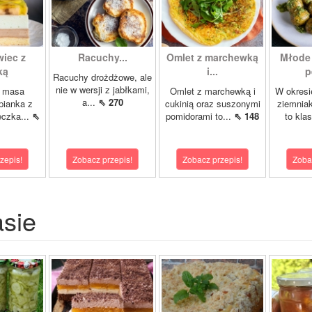
iec z
Racuchy...
Omlet z marchewką
Młode 
ką
i...
p
Racuchy drożdżowe, ale
nie w wersji z jabłkami,
, masa
Omlet z marchewką i
W okresi
a...
⇖ 270
pianka z
cukinią oraz suszonymi
ziemniak
leczka...
⇖
pomidorami to...
⇖ 148
to klas
zepis!
Zobacz przepis!
Zobacz przepis!
Zoba
asie