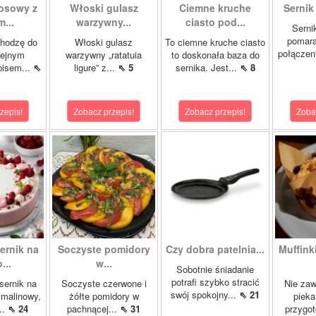
kosowy z
Włoski gulasz
Ciemne kruche
Sernik
...
warzywny...
ciasto pod...
Serni
pomar
chodzę do
Włoski gulasz
To ciemne kruche ciasto
połączeni
lejnym
warzywny „ratatuia
to doskonała baza do
pisem...
⇖
ligure” z...
⇖ 5
sernika. Jest...
⇖ 8
zepis!
Zobacz przepis!
Zobacz przepis!
Zoba
ernik na
Soczyste pomidory
Czy dobra patelnia...
Muffinki
...
w...
Sobotnie śniadanie
potrafi szybko stracić
sernik na
Soczyste czerwone i
Nie zaw
swój spokojny...
⇖ 21
 malinowy,
żółte pomidory w
pieka
..
⇖ 24
pachnącej...
⇖ 31
przygo