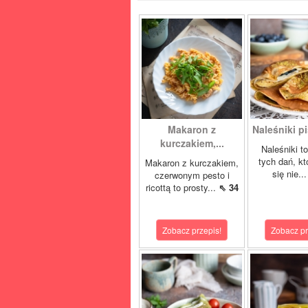
Makaron z
Naleśniki p
kurczakiem,...
Naleśniki t
tych dań, kt
Makaron z kurczakiem,
się nie..
czerwonym pesto i
ricottą to prosty...
⇖ 34
Zobacz przepis!
Zobacz pr