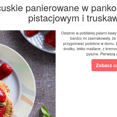
ncuskie panierowane w panko
pistacjowym i truska
Ostatnio w pobliskiej palarni kaw
bardzo mi zasmakowały, że 
przygotować podobne w domu. By
środku, lekko maślane, z kremo
pyszne. Pierwszą 
Zobacz ca