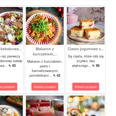
 kebabowa...
Makaron z
Ciasto jogurtowe z...
kurczakiem,...
 raz pierwszy
Są ciasta, które robi się
 domowy kebab
szybko, bez
Makaron z kurczakiem,
ęsa...
⇖ 85
większego...
⇖ 98
pesto i
karmelizowanymi
pomidorkami...
⇖ 62
cz przepis!
Zobacz przepis!
Zobacz przepis!