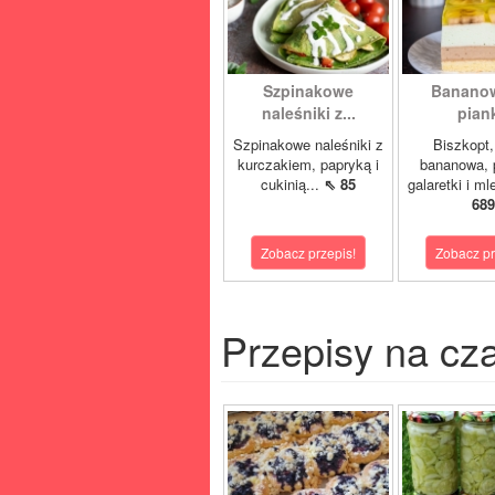
Szpinakowe
Bananow
naleśniki z...
pian
Szpinakowe naleśniki z
Biszkopt
kurczakiem, papryką i
bananowa, 
cukinią...
⇖ 85
galaretki i m
689
Zobacz przepis!
Zobacz pr
Przepisy na cz