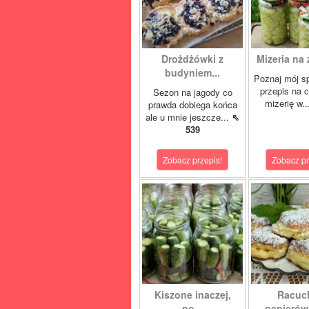
Drożdżówki z
Mizeria na 
budyniem...
Poznaj mój s
przepis na 
Sezon na jagody co
mizerię w.
prawda dobiega końca
ale u mnie jeszcze...
⇖
539
Zobacz przepis!
Zobacz pr
Kiszone inaczej,
Racuc
po...
papierówk