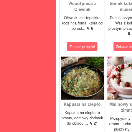
Współpraca z
Sernik ko
Olewnik
musem
Olewnik jest topolska
Dzisiaj przy
rodzinna firma, która od
Was z ko
ponad...
⇖ 6
prostym prze
5
Zobacz przepis!
Zobacz pr
Kapusta na ciepło
Malinowy s
zimno
Kapusta na ciepło to
prosty, domowy dodatek
Przepyszny 
do obiadu,...
⇖ 21
zimno - turbo
puszysty,.