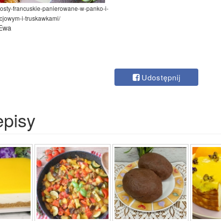
/tosty-francuskie-panierowane-w-panko-i-
cjowym-i-truskawkami/
 Ewa
Udostępnij
episy