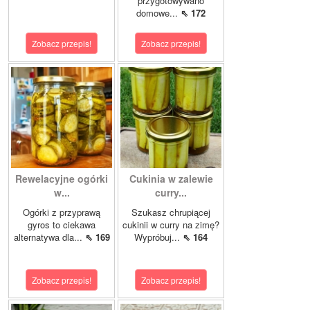
przygotowywano
domowe...
⇖ 172
Zobacz przepis!
Zobacz przepis!
Rewelacyjne ogórki
Cukinia w zalewie
w...
curry...
Ogórki z przyprawą
Szukasz chrupiącej
gyros to ciekawa
cukinii w curry na zimę?
alternatywa dla...
⇖ 169
Wypróbuj...
⇖ 164
Zobacz przepis!
Zobacz przepis!