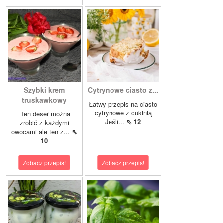
Szybki krem
Cytrynowe ciasto z...
truskawkowy
Łatwy przepis na ciasto
cytrynowe z cukinią
Ten deser można
Jeśli...
⇖ 12
zrobić z każdymi
owocami ale ten z...
⇖
10
Zobacz przepis!
Zobacz przepis!