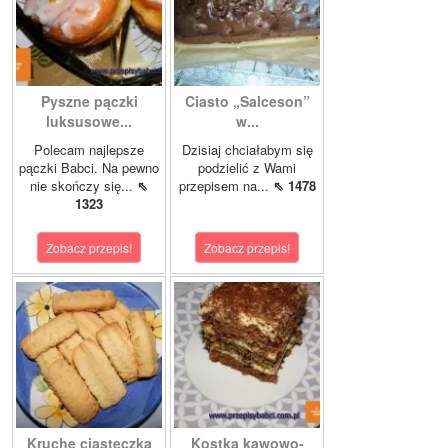
Pyszne pączki
Ciasto „Salceson”
luksusowe...
w...
Polecam najlepsze
Dzisiaj chciałabym się
pączki Babci. Na pewno
podzielić z Wami
nie skończy się...
⇖
przepisem na...
⇖ 1478
1323
Zobacz przepis!
Zobacz przepis!
Kruche ciasteczka
Kostka kawowo-