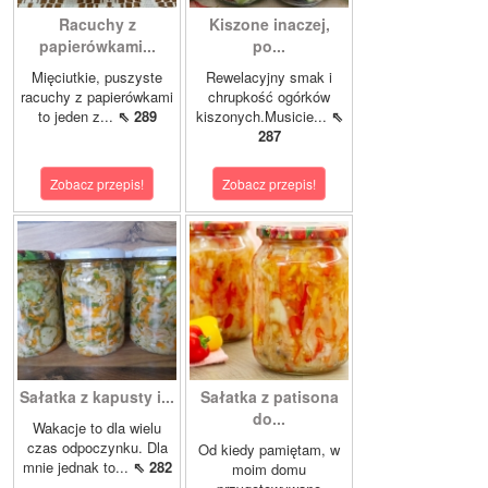
Racuchy z
Kiszone inaczej,
papierówkami...
po...
Mięciutkie, puszyste
Rewelacyjny smak i
racuchy z papierówkami
chrupkość ogórków
to jeden z...
⇖ 289
kiszonych.Musicie...
⇖
287
Zobacz przepis!
Zobacz przepis!
Sałatka z kapusty i...
Sałatka z patisona
do...
Wakacje to dla wielu
czas odpoczynku. Dla
Od kiedy pamiętam, w
mnie jednak to...
⇖ 282
moim domu