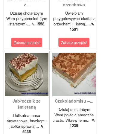
z...
orzechowa
Dzisiaj chciałabym
Uwielbiam
Wam przypomnieć (tym
przygotowywać ciasta z
starszym)...
⇖ 1558
orzechami i kawą,...
⇖
1501
Zobacz przepis!
Zobacz przepis!
Jabłecznik ze
Czekoladomisu –...
śmietaną
Dzisiaj chciałabym
Wam polecić smaczne
Delikatna masa
ciasto. Wbrew temu...
⇖
śmietanowa, biszkopt i
1239
jabłka sprawią,...
⇖
5436