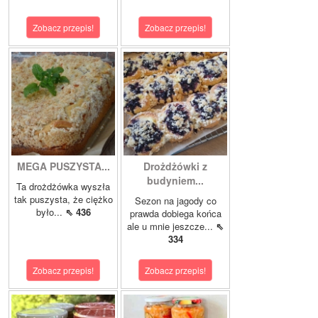
Zobacz przepis!
Zobacz przepis!
MEGA PUSZYSTA...
Drożdżówki z
budyniem...
Ta drożdżówka wyszła
tak puszysta, że ciężko
Sezon na jagody co
było...
⇖ 436
prawda dobiega końca
ale u mnie jeszcze...
⇖
334
Zobacz przepis!
Zobacz przepis!