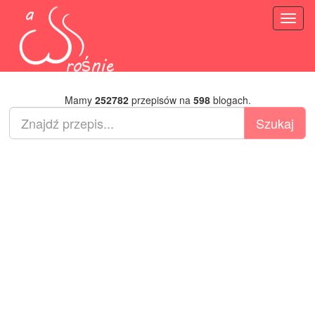
Toggl
naviga
Mamy
252782
przepisów na
598
blogach.