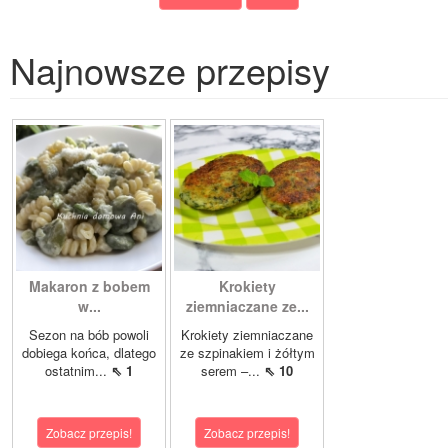
Najnowsze przepisy
Makaron z bobem
Krokiety
w...
ziemniaczane ze...
Sezon na bób powoli
Krokiety ziemniaczane
dobiega końca, dlatego
ze szpinakiem i żółtym
ostatnim...
⇖ 1
serem –...
⇖ 10
Zobacz przepis!
Zobacz przepis!