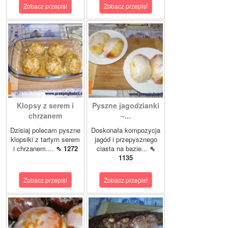
Zobacz przepis!
Zobacz przepis!
Klopsy z serem i
Pyszne jagodzianki
chrzanem
–...
Dzisiaj polecam pyszne
Doskonała kompozycja
klopsiki z tartym serem
jagód i przepysznego
i chrzanem....
⇖ 1272
ciasta na bazie...
⇖
1135
Zobacz przepis!
Zobacz przepis!