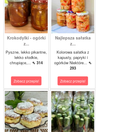
Krokodylki - ogórki
Najlepsza sałatka
z...
z...
Pyszne, lekko pikantne,
Kolorowa sałatka z
lekko słodkie,
kapusty, papryki i
chrupiące,...
⇖ 314
ogórków Niektóre...
⇖
293
Zobacz przepis!
Zobacz przepis!