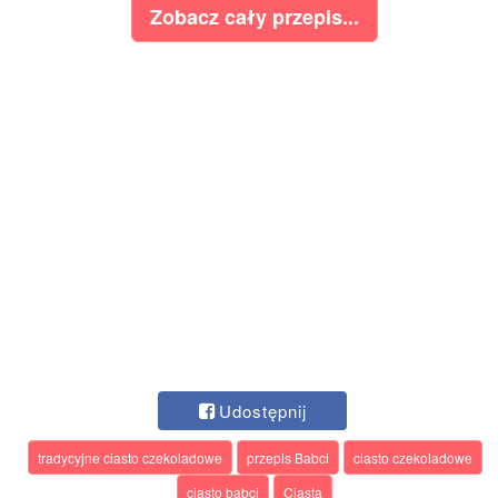
Zobacz cały przepis...
Udostępnij
tradycyjne ciasto czekoladowe
przepis Babci
ciasto czekoladowe
ciasto babci
Ciasta