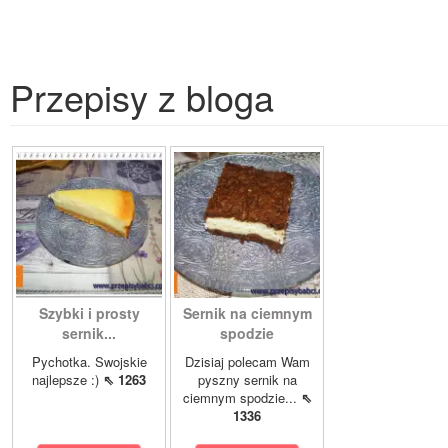
Przepisy z bloga
Szybki i prosty
Sernik na ciemnym
sernik...
spodzie
Pychotka. Swojskie
Dzisiaj polecam Wam
najlepsze :)
⇖ 1263
pyszny sernik na
ciemnym spodzie...
⇖
1336