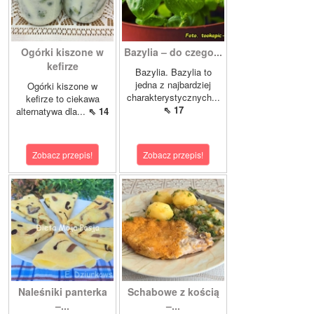
Ogórki kiszone w
Bazylia – do czego...
kefirze
Bazylia. Bazylia to
jedna z najbardziej
Ogórki kiszone w
charakterystycznych...
kefirze to ciekawa
⇖ 17
alternatywa dla...
⇖ 14
Zobacz przepis!
Zobacz przepis!
Naleśniki panterka
Schabowe z kością
–...
–...