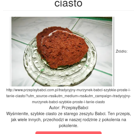
ciasto
Źródło:
http://www.przepisybabci.com.pl/tradycyjny-murzynek-babci-szybkie-proste-i-
tanie-ciasto/?utm_source=rss&utm_medium=rss&utm_campaign=tradycyjny-
murzynek-babci-szybkie-proste-i-tanie-ciasto
Autor: PrzepisyBabci
Wyśmienite, szybkie ciasto ze starego zeszytu Babci. Ten przepis,
jak wiele innych, przechodzi w naszej rodzinie z pokolenia na
pokolenie.