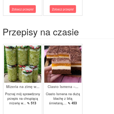
Zobacz przepis!
Zobacz przepis!
Przepisy na czasie
Mizeria na zimę w...
Ciasto Ismena –...
Poznaj mój sprawdzony
Ciasto Ismena na dużą
przepis na chrupiącą
blachę z bitą
mizerię w...
⇖ 513
śmietaną,...
⇖ 453