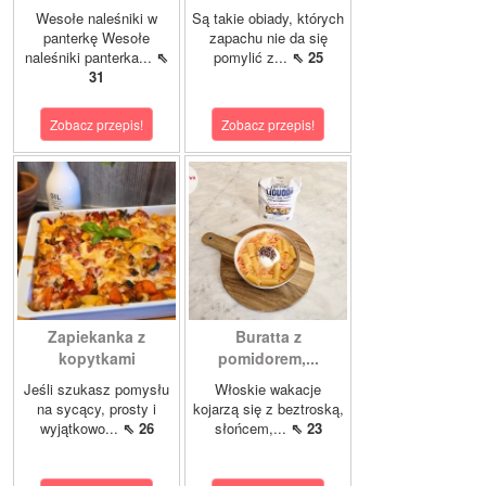
Wesołe naleśniki w
Są takie obiady, których
panterkę Wesołe
zapachu nie da się
naleśniki panterka...
⇖
pomylić z...
⇖ 25
31
Zobacz przepis!
Zobacz przepis!
Zapiekanka z
Buratta z
kopytkami
pomidorem,...
Jeśli szukasz pomysłu
Włoskie wakacje
na sycący, prosty i
kojarzą się z beztroską,
wyjątkowo...
⇖ 26
słońcem,...
⇖ 23