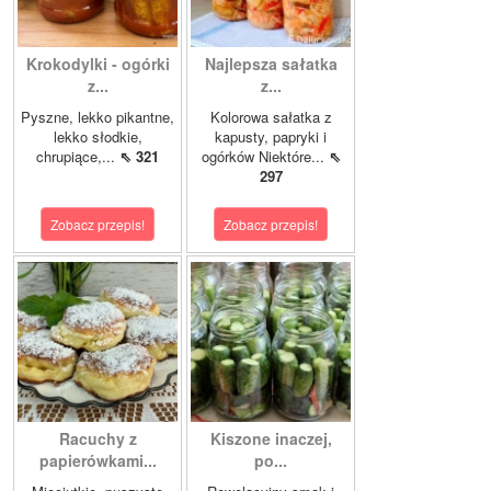
Krokodylki - ogórki
Najlepsza sałatka
z...
z...
Pyszne, lekko pikantne,
Kolorowa sałatka z
lekko słodkie,
kapusty, papryki i
chrupiące,...
⇖ 321
ogórków Niektóre...
⇖
297
Zobacz przepis!
Zobacz przepis!
Racuchy z
Kiszone inaczej,
papierówkami...
po...