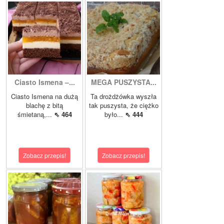
Ciasto Ismena –...
MEGA PUSZYSTA...
Ciasto Ismena na dużą
Ta drożdżówka wyszła
blachę z bitą
tak puszysta, że ciężko
śmietaną,...
⇖ 464
było...
⇖ 444
Zobacz przepis!
Zobacz przepis!