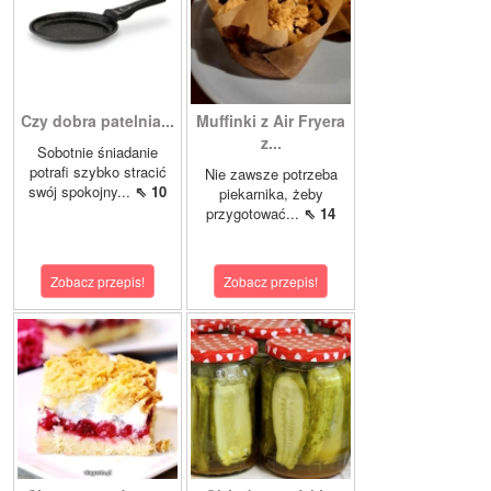
Czy dobra patelnia...
Muffinki z Air Fryera
z...
Sobotnie śniadanie
potrafi szybko stracić
Nie zawsze potrzeba
swój spokojny...
⇖ 10
piekarnika, żeby
przygotować...
⇖ 14
Zobacz przepis!
Zobacz przepis!