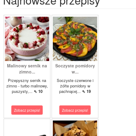
Malinowy sernik na
Soczyste pomidory
zimno...
w...
Przepyszny sernik na
Soczyste czerwone i
zimno - turbo malinowy,
żółte pomidory w
puszysty,...
⇖ 10
pachnącej...
⇖ 19
Zobacz przepis!
Zobacz przepis!