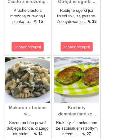
Ciasto z mrożoną...
Obłędne ogórki...
Kruche ciasto z
Robię te ogórki już
mrożoną żurawiną i
trzeci rok, są pyszne.
pianką to...
⇖ 15
Zdecydowanie...
⇖ 38
Zobacz przepis!
Zobacz przepis!
Makaron z bobem
Krokiety
w...
ziemniaczane ze...
Sezon na bób powoli
Krokiety ziemniaczane
dobiega końca, dlatego
ze szpinakiem i żółtym
ostatnim...
⇖ 14
serem –...
⇖ 27