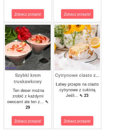
Zobacz przepis!
Zobacz przepis!
Szybki krem
Cytrynowe ciasto z...
truskawkowy
Łatwy przepis na ciasto
cytrynowe z cukinią
Ten deser można
Jeśli...
⇖ 23
zrobić z każdymi
owocami ale ten z...
⇖
29
Zobacz przepis!
Zobacz przepis!