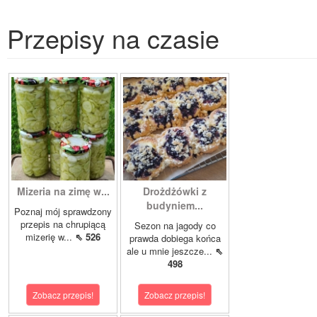
Przepisy na czasie
Mizeria na zimę w...
Drożdżówki z
budyniem...
Poznaj mój sprawdzony
przepis na chrupiącą
Sezon na jagody co
mizerię w...
⇖ 526
prawda dobiega końca
ale u mnie jeszcze...
⇖
498
Zobacz przepis!
Zobacz przepis!