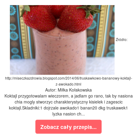
Źródło:
http://miseczkazdrowia.blogspot.com/2014/06/truskawkowo-bananowy-koktajl-
z-awokado.html
Autor: Miłka Kołakowska
Koktajl przygotowalam wieczorem, a jadlam go rano, tak by nasiona
chia mogly stworzyc charakterystyczny kisielek i zagescic
koktajl.Skladniki:1 dojrzale awokado1 banan20 dkg truskawek1
lyzka nasion ch...
Zobacz cały przepis...