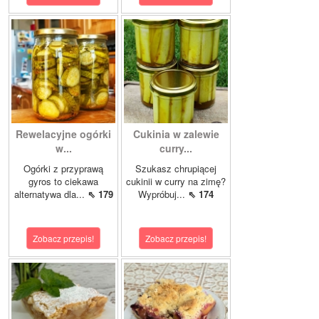
Rewelacyjne ogórki
Cukinia w zalewie
w...
curry...
Ogórki z przyprawą
Szukasz chrupiącej
gyros to ciekawa
cukinii w curry na zimę?
alternatywa dla...
⇖ 179
Wypróbuj...
⇖ 174
Zobacz przepis!
Zobacz przepis!