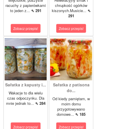
Mięciutkie, puszyste
Rewelacyjny smak i
racuchy z papierówkami
chrupkość ogórków
to jeden z...
⇖ 291
kiszonych.Musicie...
⇖
291
Zobacz przepis!
Zobacz przepis!
Sałatka z kapusty i...
Sałatka z patisona
do...
Wakacje to dla wielu
czas odpoczynku. Dla
Od kiedy pamiętam, w
mnie jednak to...
⇖ 284
moim domu
przygotowywano
domowe...
⇖ 185
Zobacz przepis!
Zobacz przepis!