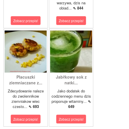
warzywa, dzis na
obiad...
⇖ 844
Zobacz przepis!
Zobacz przepis!
Placuszki
Jabłkowy sok z
ziemniaczane z...
natki...
Zdecydowanie naleze
Jako dodatek do
do zwolennikow
codziennego menu dzis
ziemniakow wiec
proponuje witaminy...
⇖
czesto...
⇖ 693
649
Zobacz przepis!
Zobacz przepis!