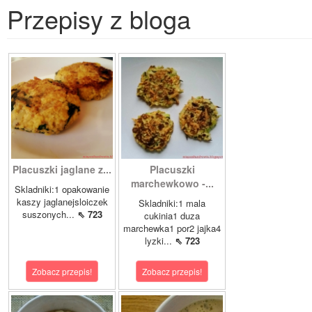
Przepisy z bloga
Placuszki jaglane z...
Placuszki
marchewkowo -...
Skladniki:1 opakowanie
kaszy jaglanejsloiczek
Skladniki:1 mala
suszonych...
⇖ 723
cukinia1 duza
marchewka1 por2 jajka4
lyzki...
⇖ 723
Zobacz przepis!
Zobacz przepis!