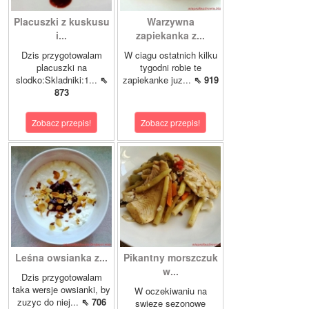
Placuszki z kuskusu
Warzywna
i...
zapiekanka z...
Dzis przygotowalam
W ciagu ostatnich kilku
placuszki na
tygodni robie te
slodko:Skladniki:1...
⇖
zapiekanke juz...
⇖ 919
873
Zobacz przepis!
Zobacz przepis!
Leśna owsianka z...
Pikantny morszczuk
w...
Dzis przygotowalam
taka wersje owsianki, by
W oczekiwaniu na
zuzyc do niej...
⇖ 706
swieze sezonowe