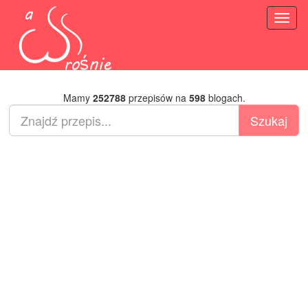
Toggl
naviga
Mamy
252788
przepisów na
598
blogach.