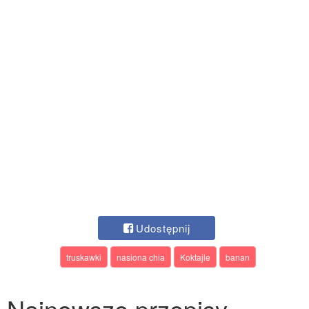
Udostępnij
truskawki
nasiona chia
Koktajle
banan
Najnowsze przepisy