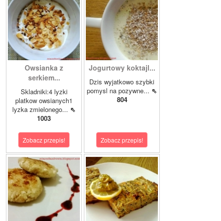
Owsianka z
Jogurtowy koktajl...
serkiem...
Dzis wyjatkowo szybki
pomysl na pozywne...
⇖
Skladniki:4 lyzki
804
platkow owsianych1
lyzka zmielonego...
⇖
1003
Zobacz przepis!
Zobacz przepis!