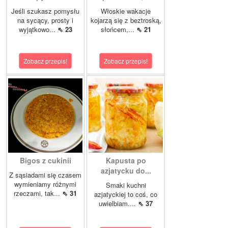
Jeśli szukasz pomysłu
Włoskie wakacje
na sycący, prosty i
kojarzą się z beztroską,
wyjątkowo...
⇖ 23
słońcem,...
⇖ 21
Zobacz przepis!
Zobacz przepis!
Bigos z cukinii
Kapusta po
azjatycku do...
Z sąsiadami się czasem
wymieniamy różnymi
Smaki kuchni
rzeczami, tak...
⇖ 31
azjatyckiej to coś, co
uwielbiam....
⇖ 37