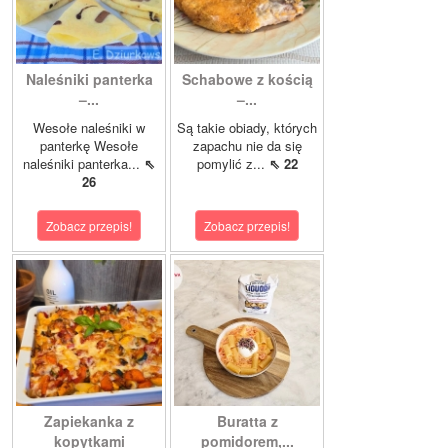
Naleśniki panterka
Schabowe z kością
–...
–...
Wesołe naleśniki w
Są takie obiady, których
panterkę Wesołe
zapachu nie da się
naleśniki panterka...
⇖
pomylić z...
⇖ 22
26
Zobacz przepis!
Zobacz przepis!
Zapiekanka z
Buratta z
kopytkami
pomidorem,...