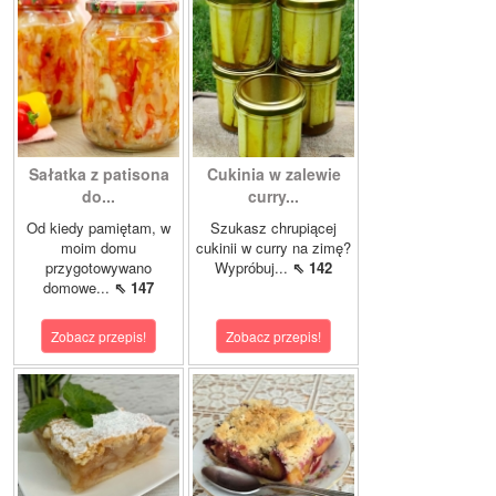
Sałatka z patisona
Cukinia w zalewie
do...
curry...
Od kiedy pamiętam, w
Szukasz chrupiącej
moim domu
cukinii w curry na zimę?
przygotowywano
Wypróbuj...
⇖ 142
domowe...
⇖ 147
Zobacz przepis!
Zobacz przepis!