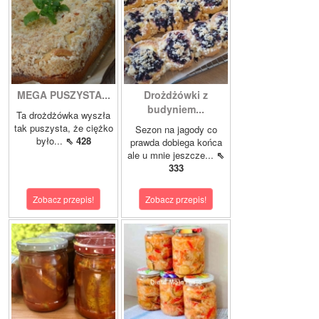
MEGA PUSZYSTA...
Drożdżówki z
budyniem...
Ta drożdżówka wyszła
tak puszysta, że ciężko
Sezon na jagody co
było...
⇖ 428
prawda dobiega końca
ale u mnie jeszcze...
⇖
333
Zobacz przepis!
Zobacz przepis!