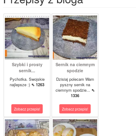
Szybki i prosty
Sernik na ciemnym
sernik...
spodzie
Pychotka. Swojskie
Dzisiaj polecam Wam
najlepsze :)
⇖ 1263
pyszny sernik na
ciemnym spodzie...
⇖
1336
Zobacz przepis!
Zobacz przepis!