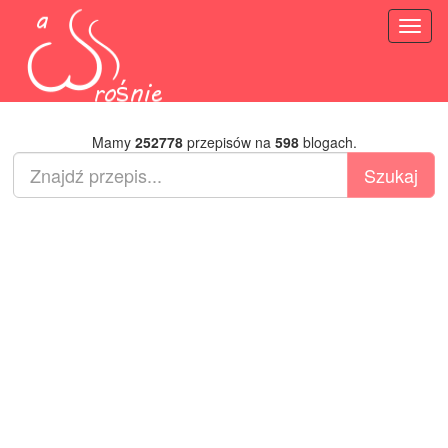
Toggl
naviga
Mamy
252778
przepisów na
598
blogach.