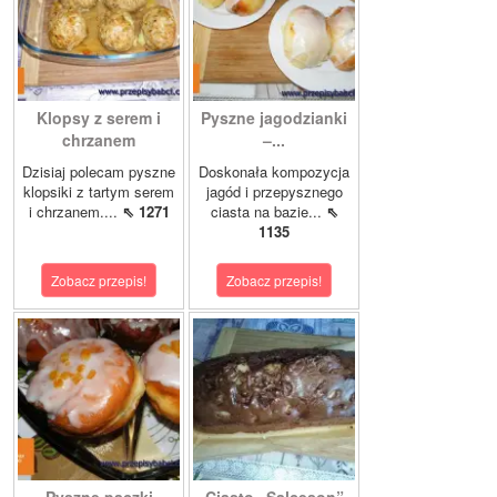
Klopsy z serem i
Pyszne jagodzianki
chrzanem
–...
Dzisiaj polecam pyszne
Doskonała kompozycja
klopsiki z tartym serem
jagód i przepysznego
i chrzanem....
⇖ 1271
ciasta na bazie...
⇖
1135
Zobacz przepis!
Zobacz przepis!