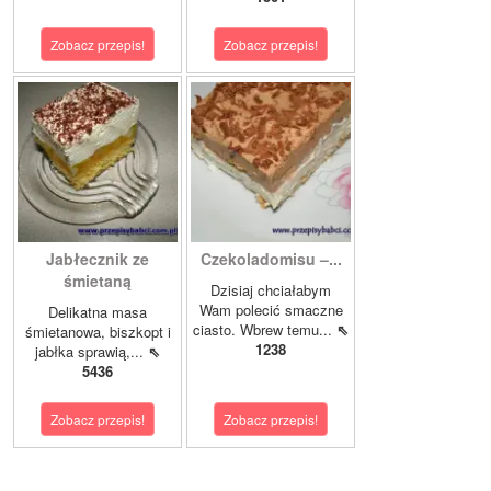
Zobacz przepis!
Zobacz przepis!
Jabłecznik ze
Czekoladomisu –...
śmietaną
Dzisiaj chciałabym
Wam polecić smaczne
Delikatna masa
ciasto. Wbrew temu...
⇖
śmietanowa, biszkopt i
1238
jabłka sprawią,...
⇖
5436
Zobacz przepis!
Zobacz przepis!