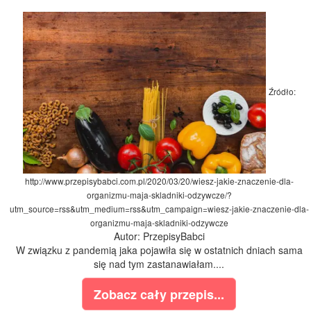
Źródło:
http://www.przepisybabci.com.pl/2020/03/20/wiesz-jakie-znaczenie-dla-
organizmu-maja-skladniki-odzywcze/?
utm_source=rss&utm_medium=rss&utm_campaign=wiesz-jakie-znaczenie-dla-
organizmu-maja-skladniki-odzywcze
Autor: PrzepisyBabci
W związku z pandemią jaka pojawiła się w ostatnich dniach sama
się nad tym zastanawiałam....
Zobacz cały przepis...