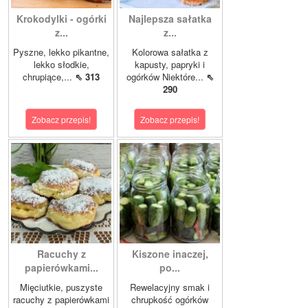
Krokodylki - ogórki
Najlepsza sałatka
z...
z...
Pyszne, lekko pikantne,
Kolorowa sałatka z
lekko słodkie,
kapusty, papryki i
chrupiące,...
⇖ 313
ogórków Niektóre...
⇖
290
Zobacz przepis!
Zobacz przepis!
Racuchy z
Kiszone inaczej,
papierówkami...
po...
Mięciutkie, puszyste
Rewelacyjny smak i
racuchy z papierówkami
chrupkość ogórków