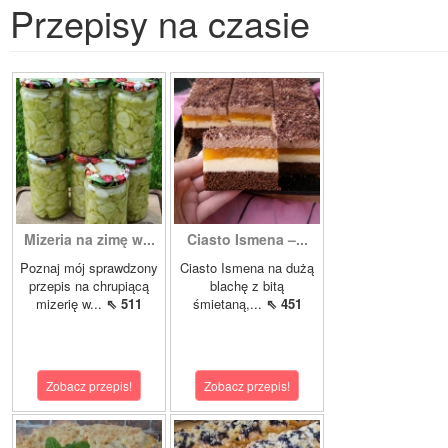
Przepisy na czasie
Mizeria na zimę w...
Ciasto Ismena –...
Poznaj mój sprawdzony
Ciasto Ismena na dużą
przepis na chrupiącą
blachę z bitą
mizerię w...
⇖ 511
śmietaną,...
⇖ 451
Zobacz przepis!
Zobacz przepis!