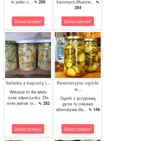
to jeden z...
⇖ 289
kiszonych.Musicie...
⇖
284
Zobacz przepis!
Zobacz przepis!
Sałatka z kapusty i...
Rewelacyjne ogórki
w...
Wakacje to dla wielu
czas odpoczynku. Dla
Ogórki z przyprawą
mnie jednak to...
⇖ 282
gyros to ciekawa
alternatywa dla...
⇖ 149
Zobacz przepis!
Zobacz przepis!