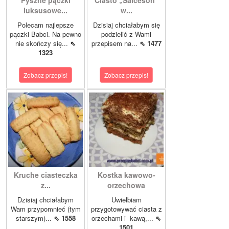
Pyszne pączki
Ciasto „Salceson”
luksusowe...
w...
Polecam najlepsze
Dzisiaj chciałabym się
pączki Babci. Na pewno
podzielić z Wami
nie skończy się...
⇖
przepisem na...
⇖ 1477
1323
Zobacz przepis!
Zobacz przepis!
Kruche ciasteczka
Kostka kawowo-
z...
orzechowa
Dzisiaj chciałabym
Uwielbiam
Wam przypomnieć (tym
przygotowywać ciasta z
starszym)...
⇖ 1558
orzechami i kawą,...
⇖
1501