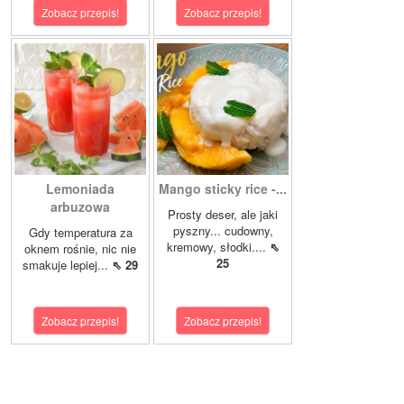
Zobacz przepis!
Zobacz przepis!
Lemoniada
Mango sticky rice -...
arbuzowa
Prosty deser, ale jaki
pyszny... cudowny,
Gdy temperatura za
kremowy, słodki....
⇖
oknem rośnie, nic nie
25
smakuje lepiej...
⇖ 29
Zobacz przepis!
Zobacz przepis!