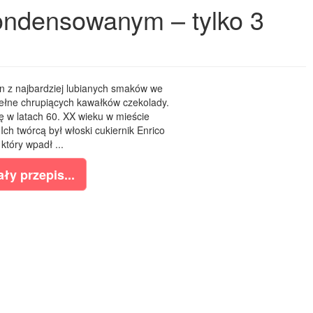
kondensowanym – tylko 3
den z najbardziej lubianych smaków we
ełne chrupiących kawałków czekolady.
się w latach 60. XX wieku w mieście
ch twórcą był włoski cukiernik Enrico
 który wpadł ...
ły przepis...