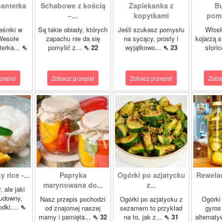
panterka
Schabowe z kością
Zapiekanka z
Bu
–...
kopytkami
pomi
eśniki w
Są takie obiady, których
Jeśli szukasz pomysłu
Włosk
Wesołe
zapachu nie da się
na sycący, prosty i
kojarzą s
terka...
⇖
pomylić z...
⇖ 22
wyjątkowo...
⇖ 23
słońc
zepis!
Zobacz przepis!
Zobacz przepis!
Zoba
 rice -...
Papryka
Ogórki po azjatycku
Rewela
marynowana do...
z...
, ale jaki
cudowny,
Nasz przepis pochodzi
Ogórki po azjatycku z
Ogórki
dki....
⇖
od znajomej naszej
sezamem to przykład
gyros
mamy i pamięta...
⇖ 32
na to, jak z...
⇖ 31
alternaty