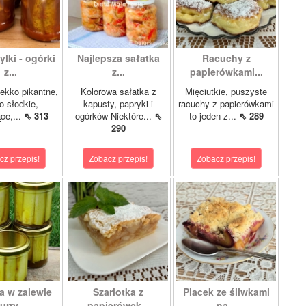
lki - ogórki
Najlepsza sałatka
Racuchy z
z...
z...
papierówkami...
ekko pikantne,
Kolorowa sałatka z
Mięciutkie, puszyste
o słodkie,
kapusty, papryki i
racuchy z papierówkami
ce,...
⇖ 313
ogórków Niektóre...
⇖
to jeden z...
⇖ 289
290
cz przepis!
Zobacz przepis!
Zobacz przepis!
a w zalewie
Szarlotka z
Placek ze śliwkami
urry...
papierówek...
na...