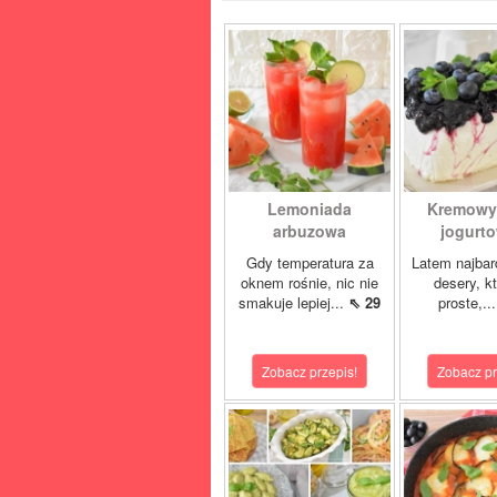
Lemoniada
Kremowy
arbuzowa
jogurto
Gdy temperatura za
Latem najbard
oknem rośnie, nic nie
desery, k
smakuje lepiej...
⇖ 29
proste,..
Zobacz przepis!
Zobacz pr