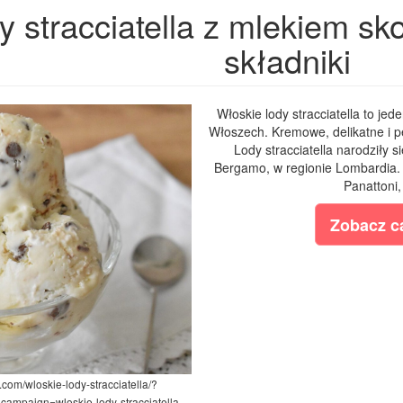
y stracciatella z mlekiem s
składniki
Włoskie lody stracciatella to je
Włoszech. Kremowe, delikatne i p
Lody stracciatella narodziły 
Bergamo, w regionie Lombardia. I
Panattoni,
Zobacz ca
.com/wloskie-lody-stracciatella/?
mpaign=wloskie-lody-stracciatella