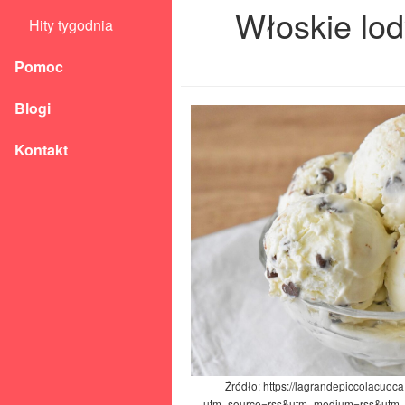
Włoskie lod
Hity tygodnia
Pomoc
Blogi
Kontakt
Źródło: https://lagrandepiccolacuoca
utm_source=rss&utm_medium=rss&utm_ca