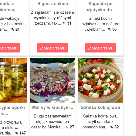
ratta z
Bigos z cukinii
Kapusta po
dorem,...
azjatycku do...
Z sąsiadami się czasem
wymieniamy różnymi
ie wakacje
Smaki kuchni
rzeczami, tak...
⇖ 31
ię z beztroską,
azjatyckiej to coś, co
em,...
⇖ 21
uwielbiam....
⇖ 36
cz przepis!
Zobacz przepis!
Zobacz przepis!
cyjne ogórki
Maliny w kruchym...
Sałatka koktajlowa
w...
Długo zastanawiałam
Sałatka koktajlowa,
się jak nazwać ten
czyli sałatka z
 z przyprawą
deser bo Monika...
⇖ 27
pomidorkami...
⇖ 32
 to ciekawa
wa dla...
⇖ 147