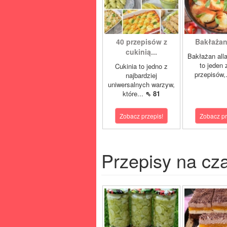
40 przepisów z
Bakłażan 
cukinią...
Bakłażan alla
to jeden 
Cukinia to jedno z
przepisów,
najbardziej
uniwersalnych warzyw,
które...
⇖ 81
Zobacz przepis!
Zobacz pr
Przepisy na cz