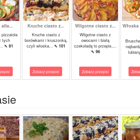
alla...
Kruche ciasto z...
Wilgotne ciasto z...
Włoska 
 pizzaiola
Kruche ciasto z
Wilgotne ciasto z
z tych
borówkami i kruszonką,
owocami i białą
Brusche
...
⇖ 81
czyli włoska...
⇖ 101
czekoladą to przepis,...
najbard
⇖ 96
lubian
zepis!
Zobacz przepis!
Zobacz przepis!
Zoba
asie