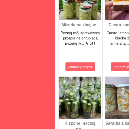
Mizeria na zimę w...
Ciasto Ism
Poznaj mój sprawdzony
Ciasto Ismen
przepis na chrupiącą
blachę z
mizerię w...
⇖ 511
śmietaną,.
Zobacz przepis!
Zobacz pr
Kiszone inaczej,
Sałatka z ka
po...