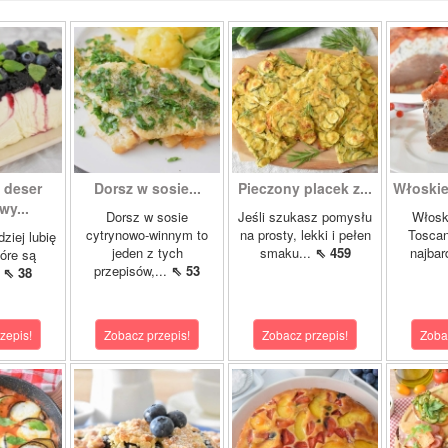
 deser
Dorsz w sosie...
Pieczony placek z...
Włoskie
wy...
Dorsz w sosie
Jeśli szukasz pomysłu
Włosk
cytrynowo-winnym to
na prosty, lekki i pełen
Toscan
ziej lubię
jeden z tych
smaku...
⇖ 459
najbar
tóre są
przepisów,...
⇖ 53
.
⇖ 38
zepis!
Zobacz przepis!
Zobacz przepis!
Zoba