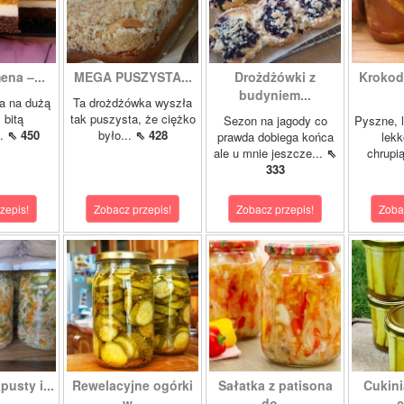
ena –...
MEGA PUSZYSTA...
Drożdżówki z
Krokody
budyniem...
a na dużą
Ta drożdżówka wyszła
 bitą
tak puszysta, że ciężko
Sezon na jagody co
Pyszne, l
..
⇖ 450
było...
⇖ 428
prawda dobiega końca
lekk
ale u mnie jeszcze...
⇖
chrupią
333
zepis!
Zobacz przepis!
Zobacz przepis!
Zoba
pusty i...
Rewelacyjne ogórki
Sałatka z patisona
Cukini
w...
do...
c