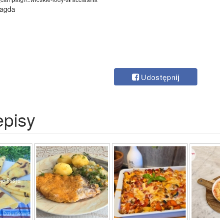
Magda
Udostępnij
episy