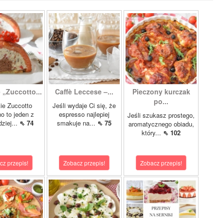
 „Zuccotto...
Caffè Leccese –...
Pieczony kurczak
po...
ie Zuccotto
Jeśli wydaje Ci się, że
o to jeden z
espresso najlepiej
Jeśli szukasz prostego,
dziej...
⇖ 74
smakuje na...
⇖ 75
aromatycznego obiadu,
który...
⇖ 102
cz przepis!
Zobacz przepis!
Zobacz przepis!