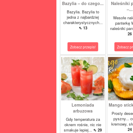
Bazylia – do czego...
Naleśniki 
–...
Bazylia. Bazylia to
jedna z najbardziej
Wesołe nal
charakterystycznych...
panterkę 
⇖ 13
naleśniki pan
26
Zobacz przepis!
Zobacz pr
Lemoniada
Mango sticky
arbuzowa
Prosty deser
pyszny... 
Gdy temperatura za
kremowy, sło
oknem rośnie, nic nie
24
smakuje lepiej...
⇖ 29