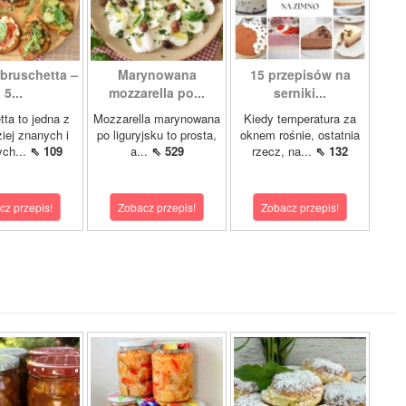
bruschetta –
Marynowana
15 przepisów na
5...
mozzarella po...
serniki...
tta to jedna z
Mozzarella marynowana
Kiedy temperatura za
ziej znanych i
po liguryjsku to prosta,
oknem rośnie, ostatnia
ych...
⇖ 109
a...
⇖ 529
rzecz, na...
⇖ 132
cz przepis!
Zobacz przepis!
Zobacz przepis!