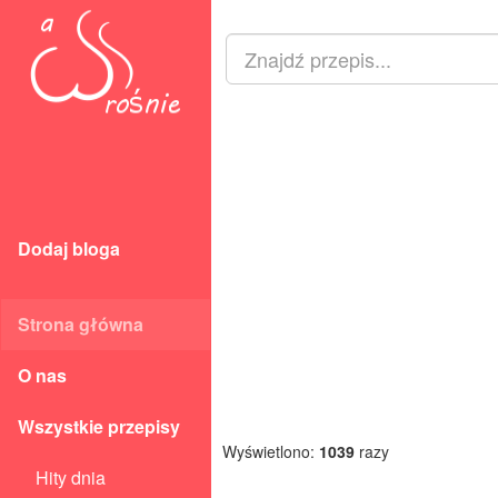
Dodaj bloga
Strona główna
O nas
Wszystkie przepisy
Wyświetlono:
1039
razy
Hity dnia