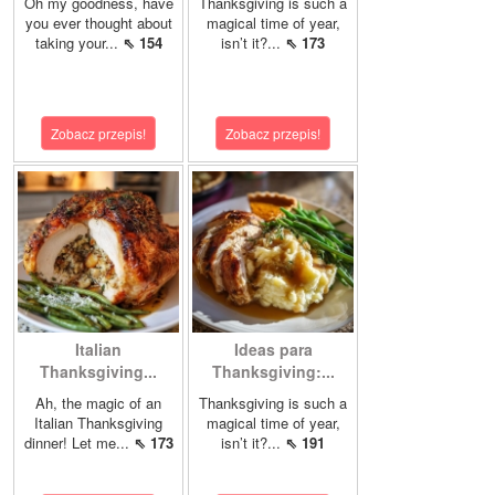
Oh my goodness, have
Thanksgiving is such a
you ever thought about
magical time of year,
taking your...
⇖ 154
isn’t it?...
⇖ 173
Zobacz przepis!
Zobacz przepis!
Italian
Ideas para
Thanksgiving...
Thanksgiving:...
Ah, the magic of an
Thanksgiving is such a
Italian Thanksgiving
magical time of year,
dinner! Let me...
⇖ 173
isn’t it?...
⇖ 191