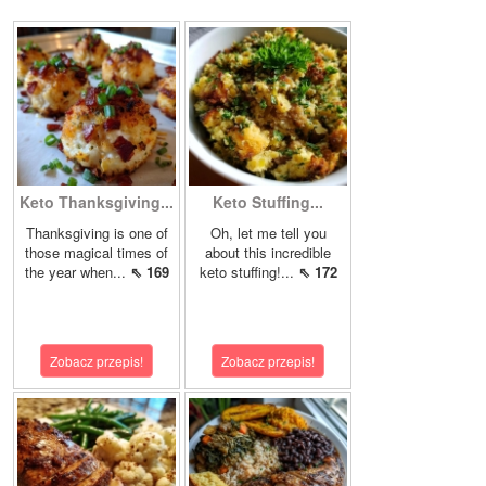
Keto Thanksgiving...
Keto Stuffing...
Thanksgiving is one of
Oh, let me tell you
those magical times of
about this incredible
the year when...
⇖ 169
keto stuffing!...
⇖ 172
Zobacz przepis!
Zobacz przepis!