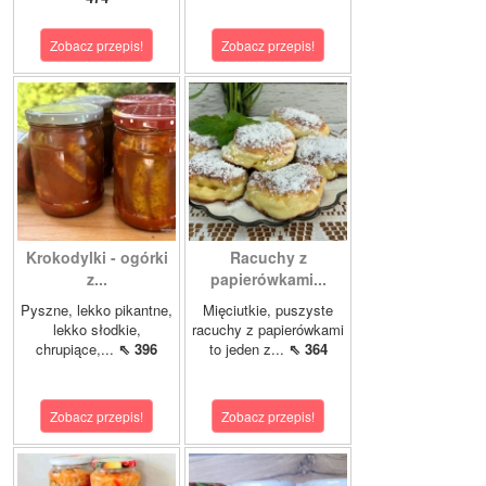
Zobacz przepis!
Zobacz przepis!
Krokodylki - ogórki
Racuchy z
z...
papierówkami...
Pyszne, lekko pikantne,
Mięciutkie, puszyste
lekko słodkie,
racuchy z papierówkami
chrupiące,...
⇖ 396
to jeden z...
⇖ 364
Zobacz przepis!
Zobacz przepis!