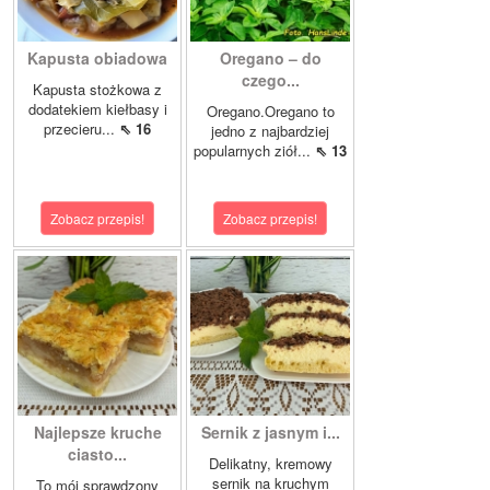
Kapusta obiadowa
Oregano – do
czego...
Kapusta stożkowa z
dodatekiem kiełbasy i
Oregano.Oregano to
przecieru...
⇖ 16
jedno z najbardziej
popularnych ziół...
⇖ 13
Zobacz przepis!
Zobacz przepis!
Najlepsze kruche
Sernik z jasnym i...
ciasto...
Delikatny, kremowy
sernik na kruchym
To mój sprawdzony