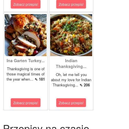
Zobacz przepis!
Zobacz przepis!
Ina Garten Turkey...
Indian
Thanksgiving...
Thanksgiving is one of
those magical times of
Oh, let me tell you
the year when...
⇖ 181
about my love for Indian
Thanksgiving...
⇖ 206
Zobacz przepis!
Zobacz przepis!
Przepisy na czasie