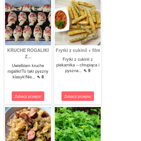
KRUCHE ROGALIKI
Frytki z cukinii + film
Z...
Frytki z cukinii z
piekarnika – chrupiąca i
Uwielbiam kruche
pyszna...
⇖ 9
rogaliki!To taki pyszny
klasyk!Nie...
⇖ 8
Zobacz przepis!
Zobacz przepis!