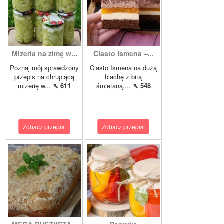
Mizeria na zimę w...
Ciasto Ismena –...
Poznaj mój sprawdzony
Ciasto Ismena na dużą
przepis na chrupiącą
blachę z bitą
mizerię w...
⇖ 611
śmietaną,...
⇖ 548
Zobacz przepis!
Zobacz przepis!