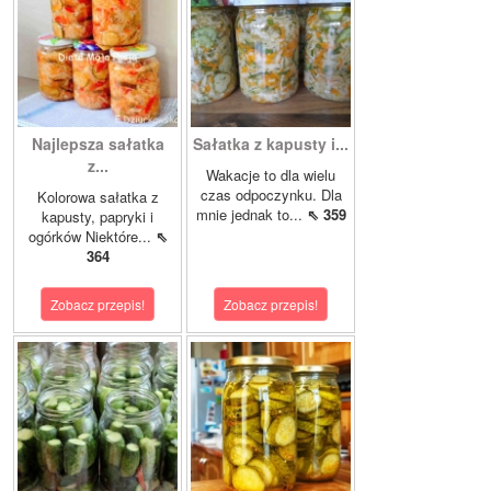
Najlepsza sałatka
Sałatka z kapusty i...
z...
Wakacje to dla wielu
czas odpoczynku. Dla
Kolorowa sałatka z
mnie jednak to...
⇖ 359
kapusty, papryki i
ogórków Niektóre...
⇖
364
Zobacz przepis!
Zobacz przepis!