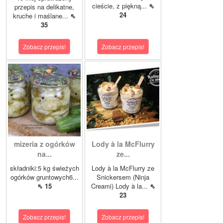
cieście, z piękną...
⇖
przepis na delikatne,
24
kruche i maślane...
⇖
35
Zobacz przepis!
Zobacz przepis!
mizeria z ogórków
Lody à la McFlurry
na...
ze...
składniki:5 kg świeżych
Lody à la McFlurry ze
ogórków gruntowych6...
Snickersem (Ninja
⇖ 15
Creami) Lody à la...
⇖
23
Zobacz przepis!
Zobacz przepis!