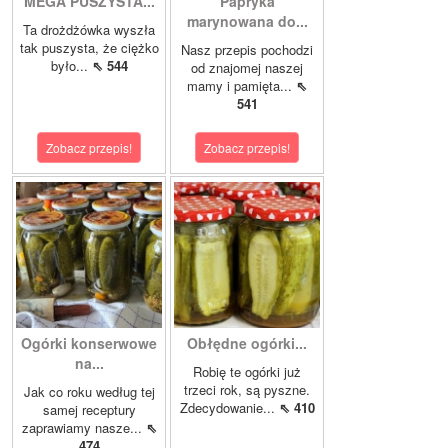
MEGA PUSZYSTA...
Papryka
marynowana do...
Ta drożdżówka wyszła
tak puszysta, że ciężko
Nasz przepis pochodzi
było...
⇖ 544
od znajomej naszej
mamy i pamięta...
⇖
541
Zobacz przepis!
Zobacz przepis!
Ogórki konserwowe
Obłędne ogórki...
na...
Robię te ogórki już
trzeci rok, są pyszne.
Jak co roku według tej
Zdecydowanie...
⇖ 410
samej receptury
zaprawiamy nasze...
⇖
474