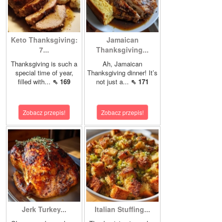
Keto Thanksgiving:
Jamaican
7...
Thanksgiving...
Thanksgiving is such a
Ah, Jamaican
special time of year,
Thanksgiving dinner! It’s
filled with...
⇖ 169
not just a...
⇖ 171
Zobacz przepis!
Zobacz przepis!
Jerk Turkey...
Italian Stuffing...