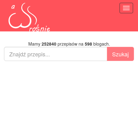
Toggl
naviga
Mamy
252840
przepisów na
598
blogach.