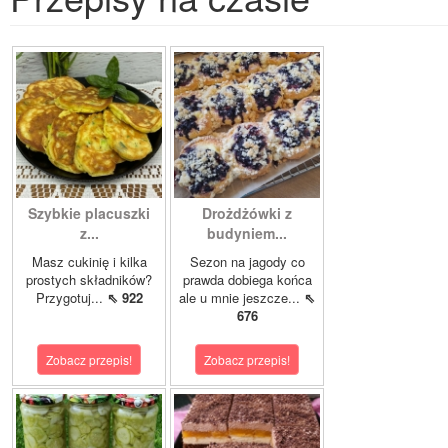
Szybkie placuszki
Drożdżówki z
z...
budyniem...
Masz cukinię i kilka
Sezon na jagody co
prostych składników?
prawda dobiega końca
Przygotuj...
⇖ 922
ale u mnie jeszcze...
⇖
676
Zobacz przepis!
Zobacz przepis!