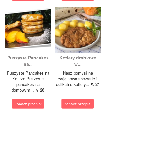
Puszyste Pancakes
Kotlety drobiowe
na...
w...
Puszyste Pancakes na
Nasz pomysł na
Kefirze Puszyste
wyjątkowo soczyste i
pancakes na
delikatne kotlety...
⇖ 21
domowym...
⇖ 26
Zobacz przepis!
Zobacz przepis!