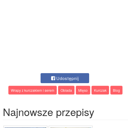
Udostępnij
Wrapy z kurczakiem i serem
Obiada
Mięso
Kurczak
Blog
Najnowsze przepisy