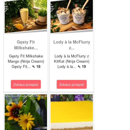
Gęsty Fit
Lody à la McFlurry
Milkshake...
z...
Gęsty Fit Milkshake
Lody à la McFlurry z
Mango (Ninja Creami)
KitKat (Ninja Creami)
Gęsty Fit...
⇖ 18
Lody à la...
⇖ 19
Zobacz przepis!
Zobacz przepis!