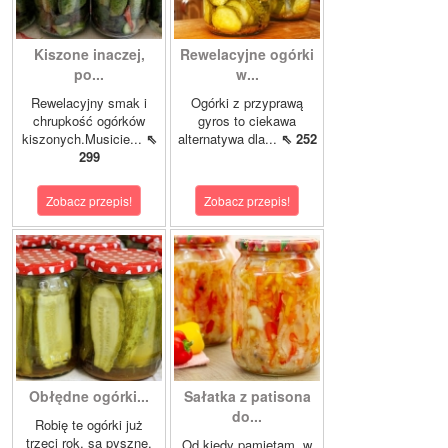
Kiszone inaczej,
Rewelacyjne ogórki
po...
w...
Rewelacyjny smak i
Ogórki z przyprawą
chrupkość ogórków
gyros to ciekawa
kiszonych.Musicie...
⇖
alternatywa dla...
⇖ 252
299
Zobacz przepis!
Zobacz przepis!
Obłędne ogórki...
Sałatka z patisona
do...
Robię te ogórki już
trzeci rok, są pyszne.
Od kiedy pamiętam, w