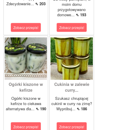
Zdecydowanie...
⇖ 203
moim domu
przygotowywano
domowe...
⇖ 193
Zobacz przepis!
Zobacz przepis!
Ogórki kiszone w
Cukinia w zalewie
kefirze
curry...
Ogórki kiszone w
Szukasz chrupiącej
kefirze to ciekawa
cukinii w curry na zimę?
alternatywa dla...
⇖ 190
Wypróbuj...
⇖ 186
Zobacz przepis!
Zobacz przepis!