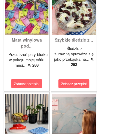
Mata winylowa
Szybkie śledzie z...
pod...
Śledzie z
żurawiną sprawdzą się
Przestrzeń przy biurku
jako przekąska na...
⇖
w pokoju mojej córki
253
musi...
⇖ 288
Zobacz przepis!
Zobacz przepis!