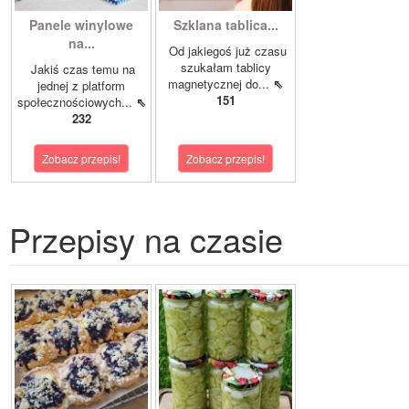
Panele winylowe
Szklana tablica...
na...
Od jakiegoś już czasu
szukałam tablicy
Jakiś czas temu na
magnetycznej do...
⇖
jednej z platform
151
społecznościowych...
⇖
232
Zobacz przepis!
Zobacz przepis!
Przepisy na czasie