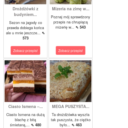
Drożdżówki z
Mizeria na zimę w...
budyniem...
Poznaj mój sprawdzony
przepis na chrupiącą
Sezon na jagody co
mizerię w...
⇖ 543
prawda dobiega końca
ale u mnie jeszcze...
⇖
573
Zobacz przepis!
Zobacz przepis!
Ciasto Ismena –...
MEGA PUSZYSTA...
Ciasto Ismena na dużą
Ta drożdżówka wyszła
blachę z bitą
tak puszysta, że ciężko
śmietaną,...
⇖ 480
było...
⇖ 463