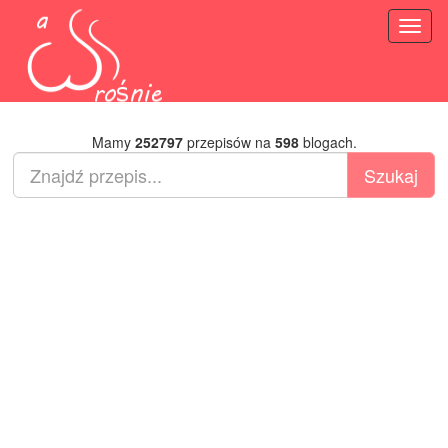
Toggl
naviga
Mamy
252797
przepisów na
598
blogach.