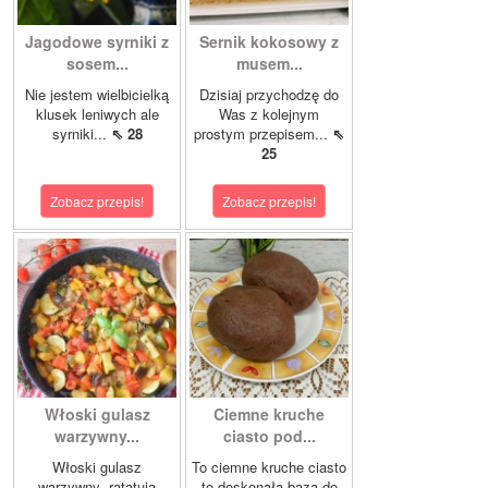
Jagodowe syrniki z
Sernik kokosowy z
sosem...
musem...
Nie jestem wielbicielką
Dzisiaj przychodzę do
klusek leniwych ale
Was z kolejnym
syrniki...
⇖ 28
prostym przepisem...
⇖
25
Zobacz przepis!
Zobacz przepis!
Włoski gulasz
Ciemne kruche
warzywny...
ciasto pod...
Włoski gulasz
To ciemne kruche ciasto
warzywny „ratatuia
to doskonała baza do