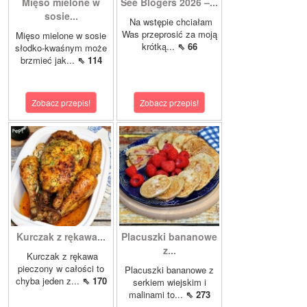
Mięso mielone w
See Blogers 2026 –...
sosie...
Na wstępie chciałam
Was przeprosić za moją
Mięso mielone w sosie
krótką...
⇖ 66
słodko-kwaśnym może
brzmieć jak...
⇖ 114
Zobacz przepis!
Zobacz przepis!
Kurczak z rękawa...
Placuszki bananowe
z...
Kurczak z rękawa
pieczony w całości to
Placuszki bananowe z
chyba jeden z...
⇖ 170
serkiem wiejskim i
malinami to...
⇖ 273