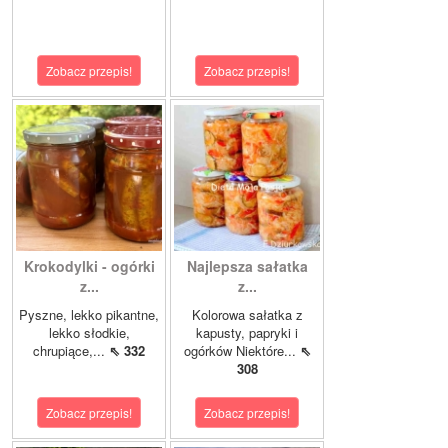
Zobacz przepis!
Zobacz przepis!
Krokodylki - ogórki
Najlepsza sałatka
z...
z...
Pyszne, lekko pikantne,
Kolorowa sałatka z
lekko słodkie,
kapusty, papryki i
chrupiące,...
⇖ 332
ogórków Niektóre...
⇖
308
Zobacz przepis!
Zobacz przepis!