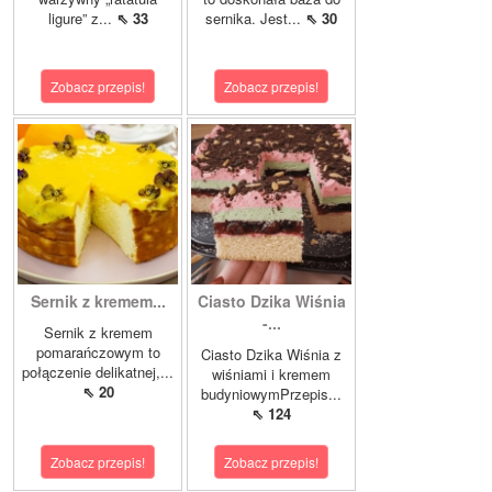
ligure” z...
⇖ 33
sernika. Jest...
⇖ 30
Zobacz przepis!
Zobacz przepis!
Sernik z kremem...
Ciasto Dzika Wiśnia
-...
Sernik z kremem
pomarańczowym to
Ciasto Dzika Wiśnia z
połączenie delikatnej,...
wiśniami i kremem
⇖ 20
budyniowymPrzepis...
⇖ 124
Zobacz przepis!
Zobacz przepis!