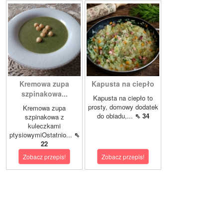
Kremowa zupa
Kapusta na ciepło
szpinakowa...
Kapusta na ciepło to
prosty, domowy dodatek
Kremowa zupa
do obiadu,...
⇖ 34
szpinakowa z
kuleczkami
ptysiowymiOstatnio...
⇖
22
Zobacz przepis!
Zobacz przepis!