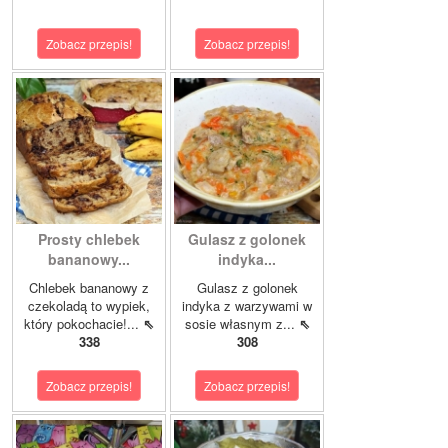
Zobacz przepis!
Zobacz przepis!
Prosty chlebek
Gulasz z golonek
bananowy...
indyka...
Chlebek bananowy z
Gulasz z golonek
czekoladą to wypiek,
indyka z warzywami w
który pokochacie!...
⇖
sosie własnym z...
⇖
338
308
Zobacz przepis!
Zobacz przepis!