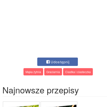
Udostępnij
Mąka żytnia
Graciarnia
Ciastka i ciasteczka
Najnowsze przepisy