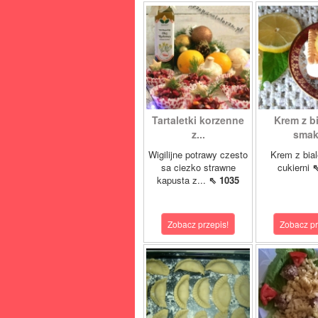
Tartaletki korzenne
Krem z bi
z...
smak.
Wigilijne potrawy czesto
Krem z bial
sa ciezko strawne
cukierni
⇖
kapusta z...
⇖ 1035
Zobacz przepis!
Zobacz pr