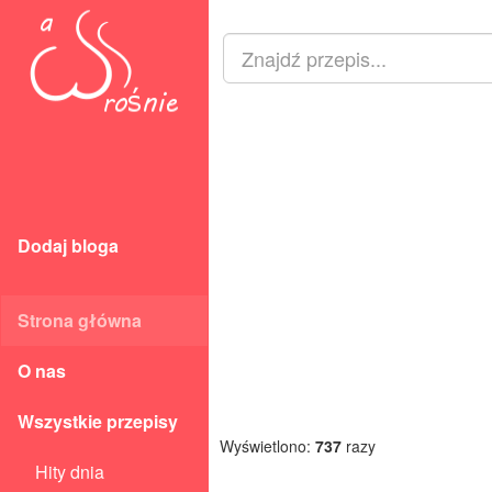
Dodaj bloga
Strona główna
O nas
Wszystkie przepisy
Wyświetlono:
737
razy
Hity dnia