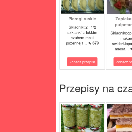
Pierogi ruskie
Zapieka
pulpetam
Skladniki:2 i 1/2
szklanki z lekkim
Skladniki:o
czubem maki
makar
pszennej1...
⇖ 679
swiderkiop
miesa...
Zobacz przepis!
Zobacz pr
Przepisy na cz