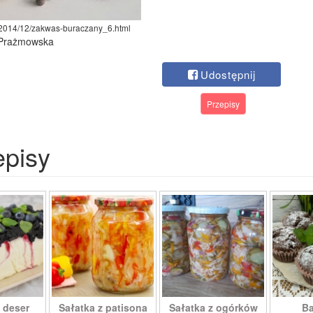
l/2014/12/zakwas-buraczany_6.html
 Prażmowska
Udostępnij
Przepisy
episy
 deser
Sałatka z patisona
Sałatka z ogórków
Ba