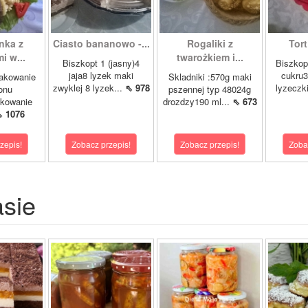
nka z
Ciasto bananowo -...
Rogaliki z
Tort
i w...
twarożkiem i...
Biszkopt 1 (jasny)4
Biszkop
jaja8 lyzek maki
cukru3
pakowanie
Skladniki :570g maki
zwyklej 8 lyzek...
⇖ 978
lyzeczk
onu
pszennej typ 48024g
akowanie
drozdzy190 ml...
⇖ 673
⇖ 1076
zepis!
Zobacz przepis!
Zobacz przepis!
Zoba
asie