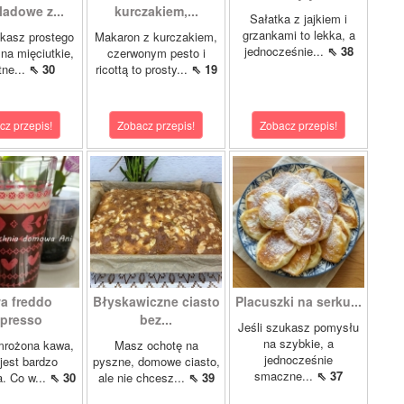
ladowe z...
kurczakiem,...
Sałatka z jajkiem i
grzankami to lekka, a
ukasz prostego
Makaron z kurczakiem,
jednocześnie...
⇖ 38
 na mięciutkie,
czerwonym pesto i
tne...
⇖ 30
ricottą to prosty...
⇖ 19
cz przepis!
Zobacz przepis!
Zobacz przepis!
a freddo
Błyskawiczne ciasto
Placuszki na serku...
presso
bez...
Jeśli szukasz pomysłu
na szybkie, a
mrożona kawa,
Masz ochotę na
jednocześnie
 jest bardzo
pyszne, domowe ciasto,
smaczne...
⇖ 37
a. Co w...
⇖ 30
ale nie chcesz...
⇖ 39