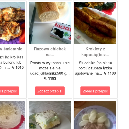
 w śmietanie
Razowy chlebek
Krokiety z
na...
kapustą(bez...
i:1 kg krolika1
a bulionu lub
Prosty w wykonaniu nie
Skladniki: (na ok 10
0 ml...
⇖ 1015
moze sie nie
porcji)czubata lyzka
udac:)Skladniki:560 g...
ugotowanej na...
⇖ 1100
⇖ 1193
cz przepis!
Zobacz przepis!
Zobacz przepis!