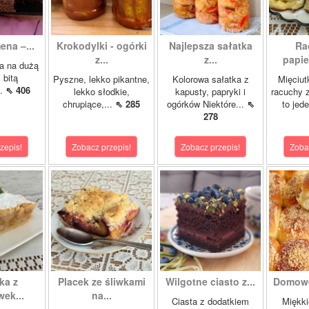
ena –...
Krokodylki - ogórki
Najlepsza sałatka
Ra
z...
z...
papie
a na dużą
 bitą
Pyszne, lekko pikantne,
Kolorowa sałatka z
Mięciut
..
⇖ 406
lekko słodkie,
kapusty, papryki i
racuchy 
chrupiące,...
⇖ 285
ogórków Niektóre...
⇖
to jede
278
zepis!
Zobacz przepis!
Zobacz przepis!
Zoba
ka z
Placek ze śliwkami
Wilgotne ciasto z...
Domowe
ek...
na...
Ciasta z dodatkiem
Miękki