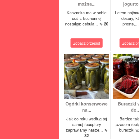
można...
jogurto
Kaszanka ma w sobie
Latem najbard
coś z kuchennej
desery, k
nostalgii: cebula...
⇖ 20
proste,..
Zobacz przepis!
Zobacz pr
Ogórki konserwowe
Buraczki 
na...
do..
Jak co roku według tej
Bardzo tak
samej receptury
,czasem robi
zaprawiamy nasze...
⇖
buraczki w
32