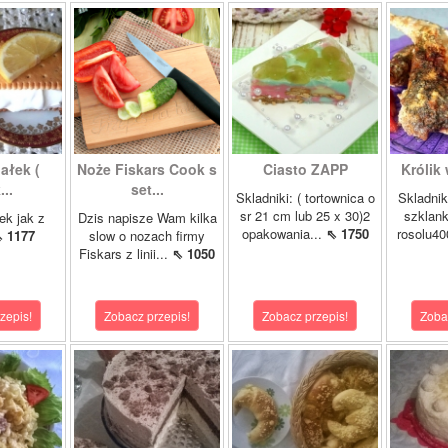
ałek (
Noże Fiskars Cook s
Ciasto ZAPP
Królik
..
set...
Skladniki: ( tortownica o
Skladnik
sr 21 cm lub 25 x 30)2
szklank
ek jak z
Dzis napisze Wam kilka
opakowania...
⇖ 1750
rosolu40
 1177
slow o nozach firmy
Fiskars z linii...
⇖ 1050
zepis!
Zobacz przepis!
Zobacz przepis!
Zoba