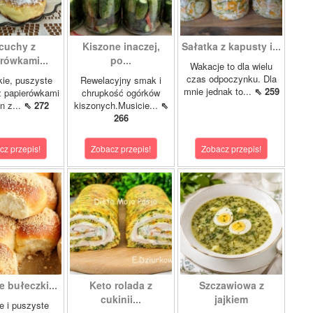
cuchy z
Kiszone inaczej,
Sałatka z kapusty i...
rówkami...
po...
Wakacje to dla wielu
czas odpoczynku. Dla
kie, puszyste
Rewelacyjny smak i
mnie jednak to...
⇖ 259
z papierówkami
chrupkość ogórków
n z...
⇖ 272
kiszonych.Musicie...
⇖
266
cz przepis!
Zobacz przepis!
Zobacz przepis!
 bułeczki...
Keto rolada z
Szczawiowa z
cukinii...
jajkiem
e i puszyste