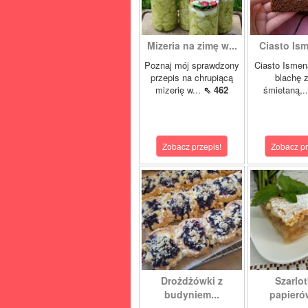
Mizeria na zimę w...
Ciasto Ism
Poznaj mój sprawdzony
Ciasto Ismen
przepis na chrupiącą
blachę z
mizerię w...
⇖ 462
śmietaną,.
Zobacz przepis!
Zobacz pr
Drożdżówki z
Szarlot
budyniem...
papierów