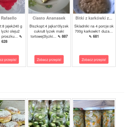
 Rafaello
Ciasto Ananasek
Bitki z karkówki z...
t:8 jajek240 g
Biszkopt:4 jajka10lyzek
Skladniki na 4 porcje:ok
 lyzki oleju2
cukru8 lyzek maki
700g karkowki1 duza...
i proszku...
⇖
tortowej3lyzki...
⇖ 887
⇖ 681
628
cz przepis!
Zobacz przepis!
Zobacz przepis!