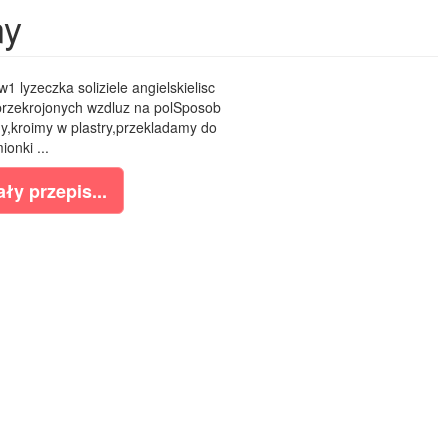
ny
1 lyzeczka soliziele angielskielisc
przekrojonych wzdluz na polSposob
y,kroimy w plastry,przekladamy do
ionki ...
ły przepis...