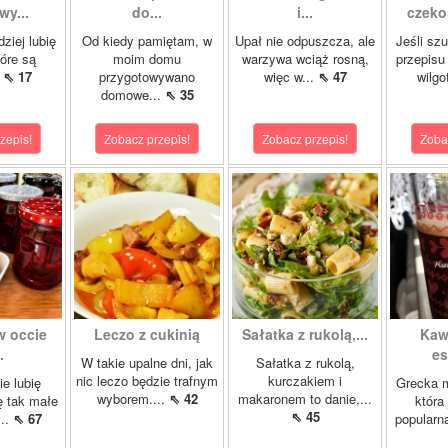
wy...
do...
i...
czeko
ziej lubię
Od kiedy pamiętam, w
Upał nie odpuszcza, ale
Jeśli sz
tóre są
moim domu
warzywa wciąż rosną,
przepisu
.
⇖ 17
przygotowywano
więc w...
⇖ 47
wilgo
domowe...
⇖ 35
zepis!
Zobacz przepis!
Zobacz przepis!
Zoba
w occie
Leczo z cukinią
Sałatka z rukolą,...
Kaw
.
es
W takie upalne dni, jak
Sałatka z rukolą,
nic leczo będzie trafnym
kurczakiem i
ie lubię
Grecka 
wyborem....
⇖ 42
makaronem to danie,...
ę tak małe
która
⇖ 45
...
⇖ 67
popularn