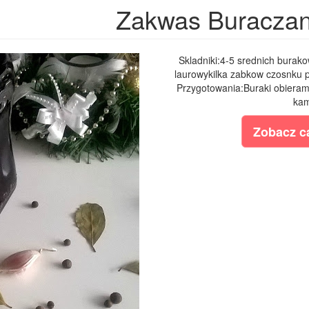
Zakwas Buracza
Skladniki:4-5 srednich burakow
laurowykilka zabkow czosnku 
Przygotowania:Buraki obieram
kam
Zobacz ca