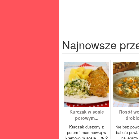
Najnowsze prz
Kurczak w sosie
Rosół w
porowym...
drobi
Kurczak duszony z
Nie bez pow
porem i marchewką w
babcie powta
kremowym sosie...
⇖ 2
najlepszy