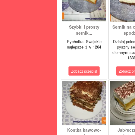
Szybki i prosty
Sernik na
sernik...
spod
Pychotka. Swojskie
Dzisiaj pol
najlepsze :)
⇖ 1264
pyszny se
ciemnym spo
133
Zobacz przepis!
Zobacz pr
Kostka kawowo-
Jabłeczn