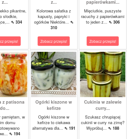
z...
z...
papierówkami...
ekko pikantne,
Kolorowa sałatka z
Mięciutkie, puszyste
o słodkie,
kapusty, papryki i
racuchy z papierówkami
ce,...
⇖ 334
ogórków Niektóre...
⇖
to jeden z...
⇖ 306
310
cz przepis!
Zobacz przepis!
Zobacz przepis!
a z patisona
Ogórki kiszone w
Cukinia w zalewie
do...
kefirze
curry...
y pamiętam, w
Ogórki kiszone w
Szukasz chrupiącej
im domu
kefirze to ciekawa
cukinii w curry na zimę?
gotowywano
alternatywa dla...
⇖ 191
Wypróbuj...
⇖ 188
we...
⇖ 194