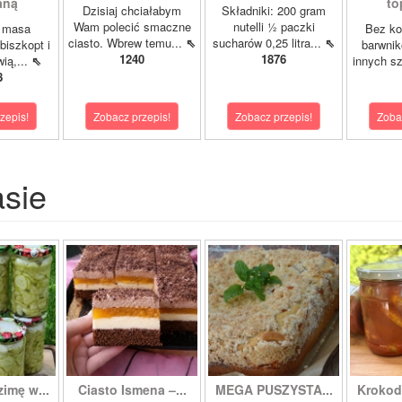
aną
to
Dzisiaj chciałabym
Składniki: 200 gram
Wam polecić smaczne
nutelli ½ paczki
a masa
Bez ko
ciasto. Wbrew temu...
⇖
sucharów 0,25 litra...
⇖
biszkopt i
barwnik
1240
1876
wią,...
⇖
innych s
8
zepis!
Zobacz przepis!
Zobacz przepis!
Zoba
asie
zimę w...
Ciasto Ismena –...
MEGA PUSZYSTA...
Krokody