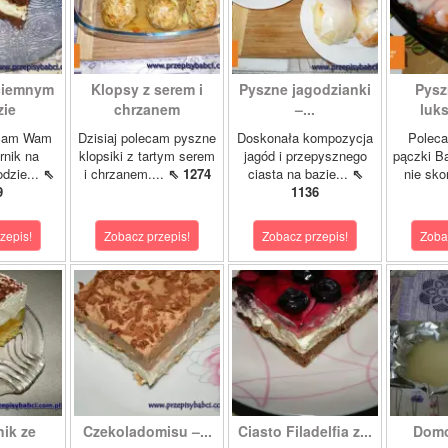
 ciemnym
Klopsy z serem i
Pyszne jagodzianki
Pysz
zie
chrzanem
–...
luk
ecam Wam
Dzisiaj polecam pyszne
Doskonała kompozycja
Poleca
rnik na
klopsiki z tartym serem
jagód i przepysznego
pączki B
dzie...
⇖
i chrzanem....
⇖ 1274
ciasta na bazie...
⇖
nie sko
9
1136
zepis!
Zobacz przepis!
Zobacz przepis!
Zoba
ik ze
Czekoladomisu –...
Ciasto Filadelfia z...
Domo