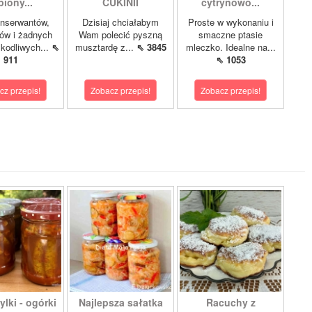
piony...
CUKINII
cytrynowo...
nserwantów,
Dzisiaj chciałabym
Proste w wykonaniu i
ów i żadnych
Wam polecić pyszną
smaczne ptasie
zkodliwych...
⇖
musztardę z...
⇖ 3845
mleczko. Idealne na...
911
⇖ 1053
cz przepis!
Zobacz przepis!
Zobacz przepis!
lki - ogórki
Najlepsza sałatka
Racuchy z