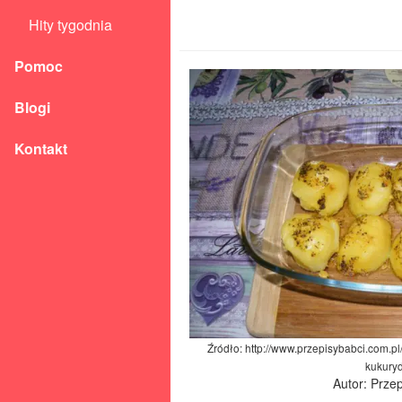
Hity tygodnia
Pomoc
Blogi
Kontakt
Źródło: http://www.przepisybabci.com.p
kukury
Autor: Prze