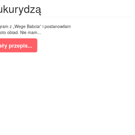
ukurydzą
ogram z „Wege Babcia” i postanowilam
oto obiad. Nie mam...
ły przepis...