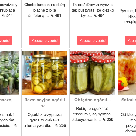
prawdzony
Ciasto Ismena na dużą
Ta drożdżówka wyszła
chrupiącą
blachę z bitą
tak puszysta, że ciężko
Pyszne, l
..
⇖ 544
śmietaną,...
⇖ 481
było...
⇖ 464
lekk
chrupią
zepis!
Zobacz przepis!
Zobacz przepis!
Zoba
naczej,
Rewelacyjne ogórki
Obłędne ogórki...
Sałatk
.
w...
Robię te ogórki już
trzeci rok, są pyszne.
y smak i
Ogórki z przyprawą
Od kied
Zdecydowanie...
⇖ 220
ogórków
gyros to ciekawa
mo
sicie...
⇖
alternatywa dla...
⇖ 256
przy
domo