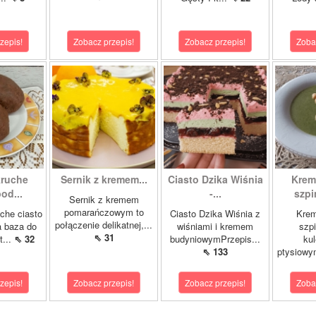
zepis!
Zobacz przepis!
Zobacz przepis!
Zoba
kruche
Sernik z kremem...
Ciasto Dzika Wiśnia
Krem
od...
-...
szpi
Sernik z kremem
pomarańczowym to
che ciasto
Ciasto Dzika Wiśnia z
Kre
połączenie delikatnej,...
a baza do
wiśniami i kremem
szp
⇖ 31
t...
⇖ 32
budyniowymPrzepis...
ku
⇖ 133
ptysiowy
zepis!
Zobacz przepis!
Zobacz przepis!
Zoba