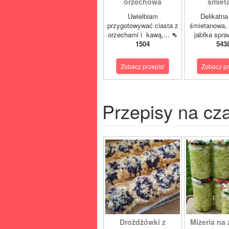
orzechowa
śmiet
Uwielbiam
Delikatn
przygotowywać ciasta z
śmietanowa, 
orzechami i kawą,...
⇖
jabłka spra
1504
543
Zobacz przepis!
Zobacz pr
Przepisy na cz
Drożdżówki z
Mizeria na 