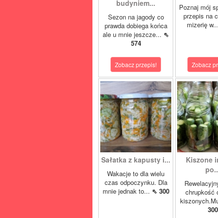
budyniem...
Poznaj mój s
przepis na 
Sezon na jagody co
mizerię w.
prawda dobiega końca
ale u mnie jeszcze...
⇖
574
Zobacz przepis!
Zobacz pr
Sałatka z kapusty i...
Kiszone i
po..
Wakacje to dla wielu
czas odpoczynku. Dla
Rewelacyjn
mnie jednak to...
⇖ 300
chrupkość 
kiszonych.Mu
300