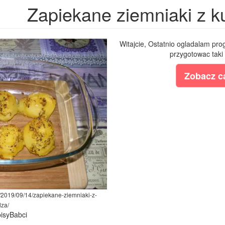
Zapiekane ziemniaki z k
Witajcie, Ostatnio ogladalam pr
przygotowac taki 
Zobacz ca
l/2019/09/14/zapiekane-ziemniaki-z-
dza/
pisyBabci