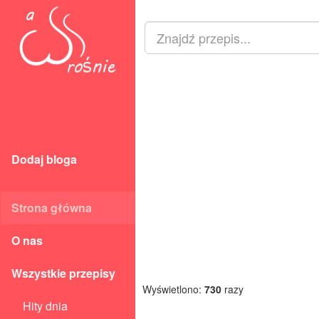
Dodaj bloga
Strona główna
O nas
Wszystkie przepisy
Wyświetlono:
730
razy
Hity dnia