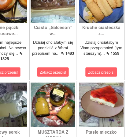
ne pączki
Ciasto „Salceson”
Kruche ciasteczka
susowe...
w...
z...
m najlepsze
Dzisiaj chciałabym się
Dzisiaj chciałabym
abci. Na pewno
podzielić z Wami
Wam przypomnieć (tym
ńczy się...
⇖
przepisem na...
⇖ 1483
starszym)...
⇖ 1559
1325
cz przepis!
Zobacz przepis!
Zobacz przepis!
wy serek
MUSZTARDA Z
Ptasie mleczko