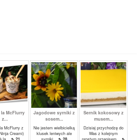
 la McFlurry
Jagodowe syrniki z
Sernik kokosowy z
z...
sosem...
musem...
la McFlurry z
Nie jestem wielbicielką
Dzisiaj przychodzę do
(Ninja Creami)
klusek leniwych ale
Was z kolejnym
à la...
⇖ 21
syrniki...
⇖ 28
prostym przepisem...
⇖