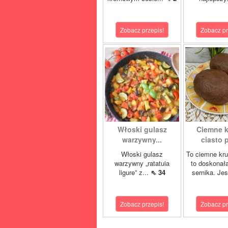
Zobacz przepis!
Zobacz pr
Włoski gulasz
Ciemne 
warzywny...
ciasto p
Włoski gulasz
To ciemne kru
warzywny „ratatuia
to doskonał
ligure” z...
⇖ 34
sernika. Jes
Zobacz przepis!
Zobacz pr