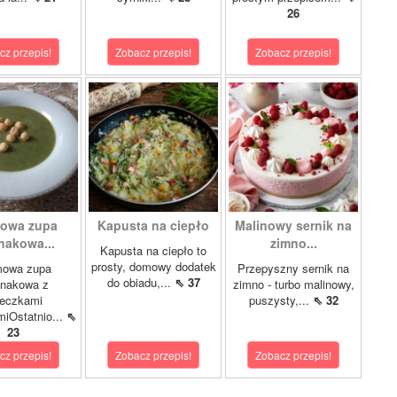
26
cz przepis!
Zobacz przepis!
Zobacz przepis!
owa zupa
Kapusta na ciepło
Malinowy sernik na
nakowa...
zimno...
Kapusta na ciepło to
prosty, domowy dodatek
mowa zupa
Przepyszny sernik na
do obiadu,...
⇖ 37
inakowa z
zimno - turbo malinowy,
leczkami
puszysty,...
⇖ 32
miOstatnio...
⇖
23
cz przepis!
Zobacz przepis!
Zobacz przepis!