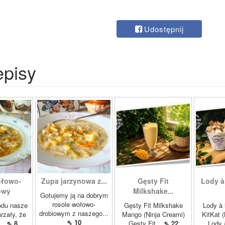
Udostępnij
episy
ołowo-
Zupa jarzynowa z...
Gęsty Fit
Lody à
owy
Milkshake...
Gotujemy ją na dobrym
rosole wołowo-
odu nasze
Gęsty Fit Milkshake
Lody à 
drobiowym z naszego...
rzały, że
Mango (Ninja Creami)
KitKat 
⇖ 10
...
⇖ 8
Gęsty Fit...
⇖ 22
Lody 