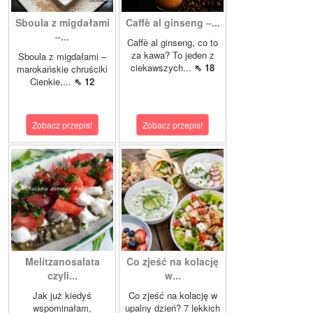
Sboula z migdałami
Caffè al ginseng –...
–...
Caffè al ginseng, co to
za kawa? To jeden z
Sboula z migdałami –
ciekawszych...
⇖ 18
marokańskie chruściki
Cienkie,...
⇖ 12
Zobacz przepis!
Zobacz przepis!
Melitzanosalata
Co zjeść na kolację
czyli...
w...
Jak już kiedyś
Co zjeść na kolację w
wspominałam,
upalny dzień? 7 lekkich