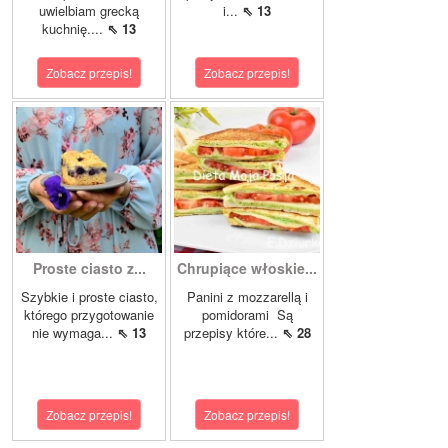
uwielbiam grecką
i...
⇖ 13
kuchnię....
⇖ 13
Zobacz przepis!
Zobacz przepis!
Proste ciasto z...
Chrupiące włoskie...
Szybkie i proste ciasto,
Panini z mozzarellą i
którego przygotowanie
pomidorami Są
nie wymaga...
⇖ 13
przepisy które...
⇖ 28
Zobacz przepis!
Zobacz przepis!