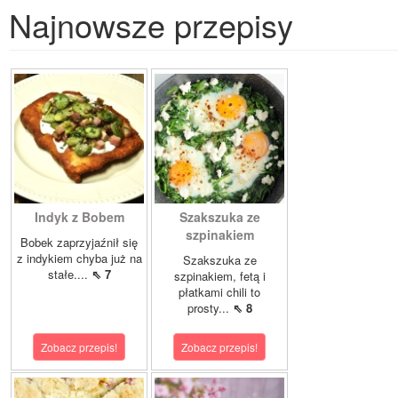
Najnowsze przepisy
Indyk z Bobem
Szakszuka ze
szpinakiem
Bobek zaprzyjaźnił się
z indykiem chyba już na
Szakszuka ze
stałe....
⇖ 7
szpinakiem, fetą i
płatkami chili to
prosty...
⇖ 8
Zobacz przepis!
Zobacz przepis!