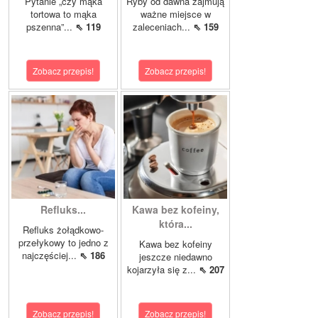
Pytanie „czy mąka
Ryby od dawna zajmują
tortowa to mąka
ważne miejsce w
pszenna”...
⇖ 119
zaleceniach...
⇖ 159
Zobacz przepis!
Zobacz przepis!
Refluks...
Kawa bez kofeiny,
która...
Refluks żołądkowo-
przełykowy to jedno z
Kawa bez kofeiny
najczęściej...
⇖ 186
jeszcze niedawno
kojarzyła się z...
⇖ 207
Zobacz przepis!
Zobacz przepis!