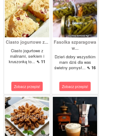
Ciasto jogurtowe z...
Fasolka szparagowa
w...
Ciasto jogurtowe z
malinami, serkiem i
Dzień dobry wszystkim
kruszonką to...
⇖ 11
mam dziś dla was
świetny pomysł...
⇖ 16
Zobacz przepis!
Zobacz przepis!