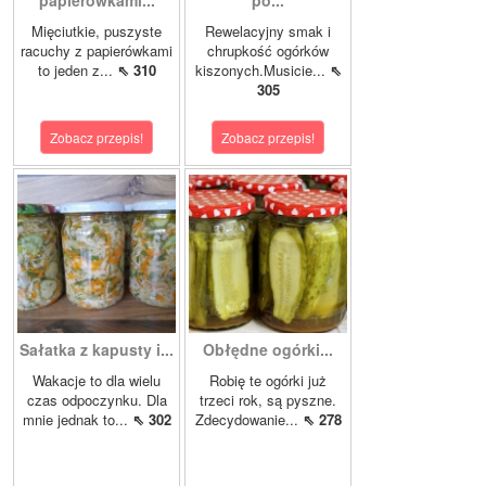
papierówkami...
po...
Mięciutkie, puszyste
Rewelacyjny smak i
racuchy z papierówkami
chrupkość ogórków
to jeden z...
⇖ 310
kiszonych.Musicie...
⇖
305
Zobacz przepis!
Zobacz przepis!
Sałatka z kapusty i...
Obłędne ogórki...
Wakacje to dla wielu
Robię te ogórki już
czas odpoczynku. Dla
trzeci rok, są pyszne.
mnie jednak to...
⇖ 302
Zdecydowanie...
⇖ 278