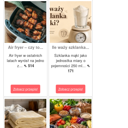
Air fryer – czy to...
Ile waży szklanka...
Air fryer w ostatnich
Szklanka mąki jako
latach wyrósł na jedno
jednostka miary o
z...
⇖ 514
pojemności 250 ml...
⇖
171
Zobacz przepis!
Zobacz przepis!