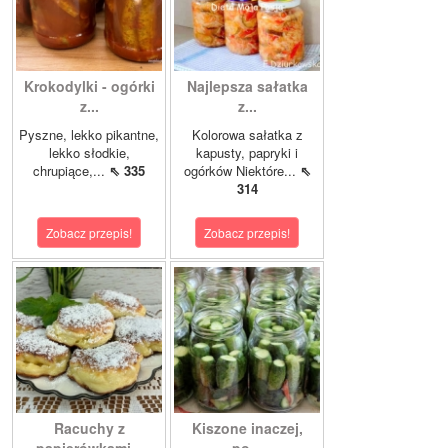
Krokodylki - ogórki
Najlepsza sałatka
z...
z...
Pyszne, lekko pikantne,
Kolorowa sałatka z
lekko słodkie,
kapusty, papryki i
chrupiące,...
⇖ 335
ogórków Niektóre...
⇖
314
Zobacz przepis!
Zobacz przepis!
Racuchy z
Kiszone inaczej,