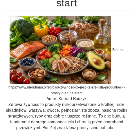
start
Źródło:
https://www.blendman.pl/zdrowa-zywnosc-co-jesc-talerz-lista-produktow-i-
prosty-plan-na-start/
Autor: Konrad Budzyk
Zdrowa żywność to produkty niskoprzetworzone o krótkiej liście
składników: warzywa, owoce, pełnoziarniste zboża, nasiona roślin
strączkowych, ryby oraz dobre tłuszcze roślinne. To one budują
fundament dobrego samopoczucia i chronią przed chorobami
przewlekłymi. Poniżej znajdziesz prosty schemat tale...