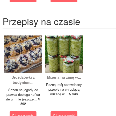
Przepisy na czasie
Drożdżówki z
Mizeria na zimę w...
budyniem...
Poznaj mój sprawdzony
przepis na chrupiącą
Sezon na jagody co
mizerię w...
⇖ 548
prawda dobiega końca
ale u mnie jeszcze...
⇖
592
Zobacz przepis!
Zobacz przepis!