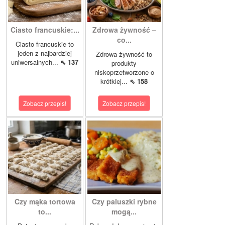
Ciasto francuskie:...
Zdrowa żywność –
co...
Ciasto francuskie to
jeden z najbardziej
Zdrowa żywność to
uniwersalnych...
⇖ 137
produkty
niskoprzetworzone o
krótkiej...
⇖ 158
Zobacz przepis!
Zobacz przepis!
Czy mąka tortowa
Czy paluszki rybne
to...
mogą...