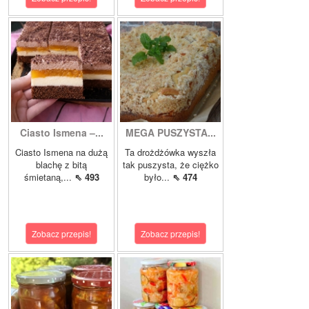
Ciasto Ismena –...
MEGA PUSZYSTA...
Ciasto Ismena na dużą
Ta drożdżówka wyszła
blachę z bitą
tak puszysta, że ciężko
śmietaną,...
⇖ 493
było...
⇖ 474
Zobacz przepis!
Zobacz przepis!