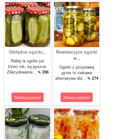
Obłędne ogórki...
Rewelacyjne ogórki
w...
Robię te ogórki już
trzeci rok, są pyszne.
Ogórki z przyprawą
Zdecydowanie...
⇖ 296
gyros to ciekawa
alternatywa dla...
⇖ 274
Zobacz przepis!
Zobacz przepis!