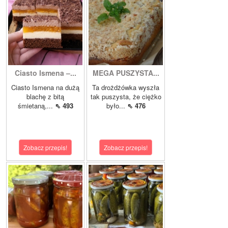
Ciasto Ismena –...
MEGA PUSZYSTA...
Ciasto Ismena na dużą
Ta drożdżówka wyszła
blachę z bitą
tak puszysta, że ciężko
śmietaną,...
⇖ 493
było...
⇖ 476
Zobacz przepis!
Zobacz przepis!