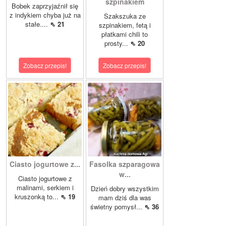
szpinakiem
Bobek zaprzyjaźnił się
z indykiem chyba już na
Szakszuka ze
stałe....
⇖ 21
szpinakiem, fetą i
płatkami chili to
prosty...
⇖ 20
Zobacz przepis!
Zobacz przepis!
Ciasto jogurtowe z...
Fasolka szparagowa
w...
Ciasto jogurtowe z
malinami, serkiem i
Dzień dobry wszystkim
kruszonką to...
⇖ 19
mam dziś dla was
świetny pomysł...
⇖ 36