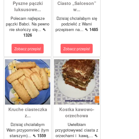
Pyszne pączki
Ciasto „Salceson”
luksusowe...
w...
Polecam najlepsze
Dzisiaj chciałabym się
pączki Babci. Na pewno
podzielić z Wami
nie skończy się...
⇖
przepisem na...
⇖ 1485
1326
Zobacz przepis!
Zobacz przepis!
Kruche ciasteczka
Kostka kawowo-
z...
orzechowa
Dzisiaj chciałabym
Uwielbiam
Wam przypomnieć (tym
przygotowywać ciasta z
starszym)...
⇖ 1559
orzechami i kawą,...
⇖