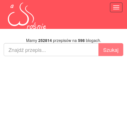
Toggl
naviga
Mamy
252814
przepisów na
598
blogach.