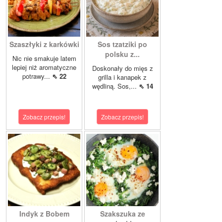
Szaszłyki z karkówki
Sos tzatziki po
polsku z...
Nic nie smakuje latem
lepiej niż aromatyczne
Doskonały do mięs z
potrawy...
⇖ 22
grilla i kanapek z
wędliną. Sos,...
⇖ 14
Zobacz przepis!
Zobacz przepis!
Indyk z Bobem
Szakszuka ze