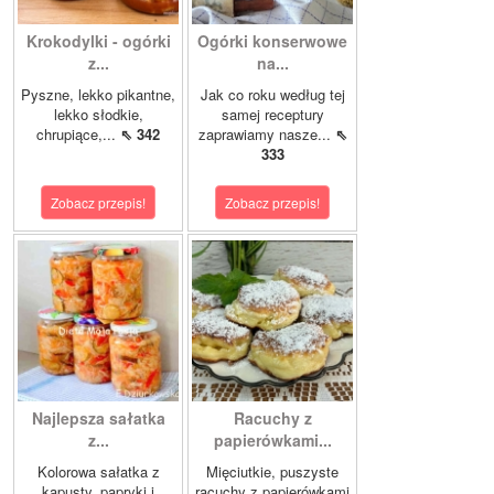
Krokodylki - ogórki
Ogórki konserwowe
z...
na...
Pyszne, lekko pikantne,
Jak co roku według tej
lekko słodkie,
samej receptury
chrupiące,...
⇖ 342
zaprawiamy nasze...
⇖
333
Zobacz przepis!
Zobacz przepis!
Najlepsza sałatka
Racuchy z
z...
papierówkami...
Kolorowa sałatka z
Mięciutkie, puszyste
kapusty, papryki i
racuchy z papierówkami