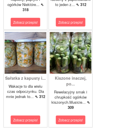
ogórków Niektóre...
⇖
to jeden z...
⇖ 312
318
Zobacz przepis!
Zobacz przepis!
Sałatka z kapusty i...
Kiszone inaczej,
po...
Wakacje to dla wielu
czas odpoczynku. Dla
Rewelacyjny smak i
mnie jednak to...
⇖ 312
chrupkość ogórków
kiszonych.Musicie...
⇖
309
Zobacz przepis!
Zobacz przepis!