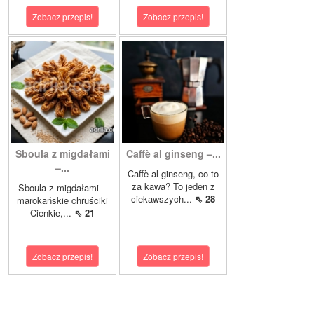
Zobacz przepis!
Zobacz przepis!
Sboula z migdałami
Caffè al ginseng –...
–...
Caffè al ginseng, co to
za kawa? To jeden z
Sboula z migdałami –
ciekawszych...
⇖ 28
marokańskie chruściki
Cienkie,...
⇖ 21
Zobacz przepis!
Zobacz przepis!