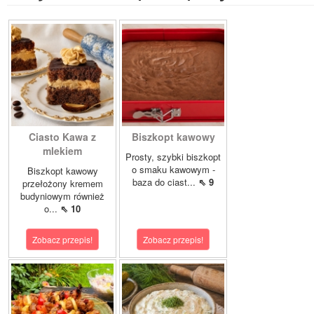
Ciasto Kawa z
Biszkopt kawowy
mlekiem
Prosty, szybki biszkopt
o smaku kawowym -
Biszkopt kawowy
baza do ciast...
⇖ 9
przełożony kremem
budyniowym również
o...
⇖ 10
Zobacz przepis!
Zobacz przepis!