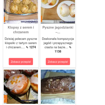
Klopsy z serem i
Pyszne jagodzianki
chrzanem
–...
Dzisiaj polecam pyszne
Doskonała kompozycja
klopsiki z tartym serem
jagód i przepysznego
i chrzanem....
⇖ 1274
ciasta na bazie...
⇖
1138
Zobacz przepis!
Zobacz przepis!