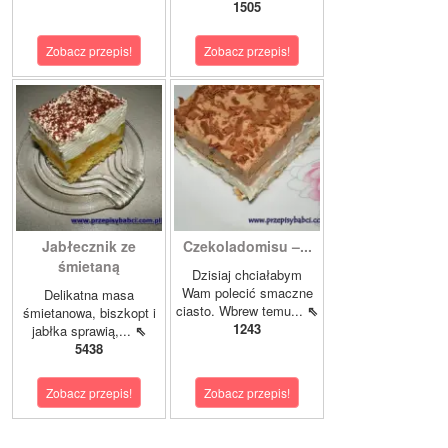
1505
Zobacz przepis!
Zobacz przepis!
Jabłecznik ze
Czekoladomisu –...
śmietaną
Dzisiaj chciałabym
Wam polecić smaczne
Delikatna masa
ciasto. Wbrew temu...
⇖
śmietanowa, biszkopt i
1243
jabłka sprawią,...
⇖
5438
Zobacz przepis!
Zobacz przepis!