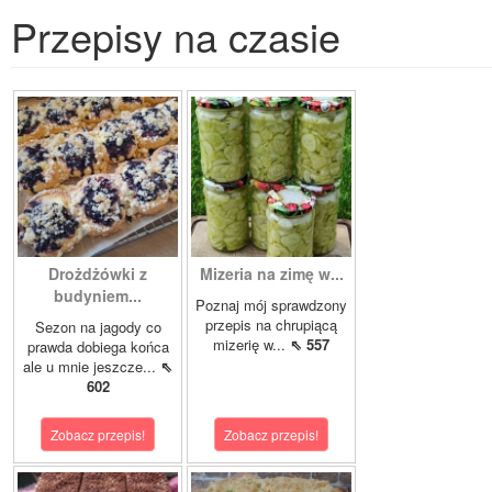
Przepisy na czasie
Drożdżówki z
Mizeria na zimę w...
budyniem...
Poznaj mój sprawdzony
przepis na chrupiącą
Sezon na jagody co
mizerię w...
⇖ 557
prawda dobiega końca
ale u mnie jeszcze...
⇖
602
Zobacz przepis!
Zobacz przepis!