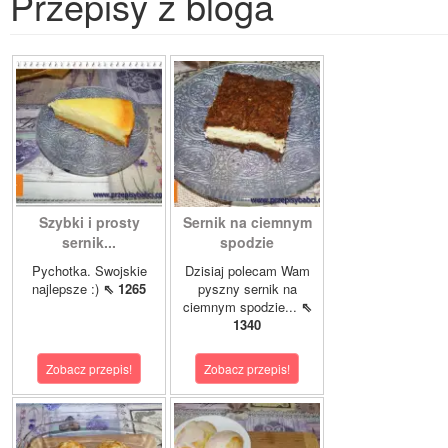
Przepisy z bloga
Szybki i prosty
Sernik na ciemnym
sernik...
spodzie
Pychotka. Swojskie
Dzisiaj polecam Wam
najlepsze :)
⇖ 1265
pyszny sernik na
ciemnym spodzie...
⇖
1340
Zobacz przepis!
Zobacz przepis!