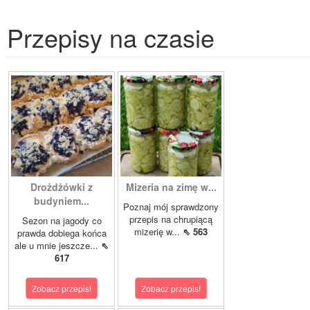
Przepisy na czasie
Drożdżówki z
Mizeria na zimę w...
budyniem...
Poznaj mój sprawdzony
przepis na chrupiącą
Sezon na jagody co
mizerię w...
⇖ 563
prawda dobiega końca
ale u mnie jeszcze...
⇖
617
Zobacz przepis!
Zobacz przepis!