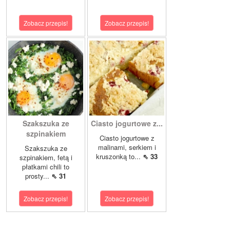
Zobacz przepis!
Zobacz przepis!
Szakszuka ze
Ciasto jogurtowe z...
szpinakiem
Ciasto jogurtowe z
malinami, serkiem i
Szakszuka ze
kruszonką to...
⇖ 33
szpinakiem, fetą i
płatkami chili to
prosty...
⇖ 31
Zobacz przepis!
Zobacz przepis!