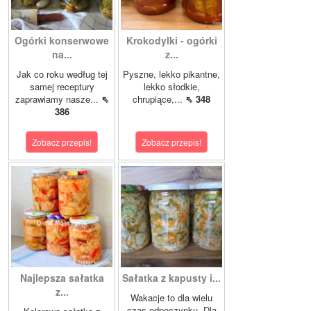
Ogórki konserwowe
Krokodylki - ogórki
na...
z...
Jak co roku według tej
Pyszne, lekko pikantne,
samej receptury
lekko słodkie,
zaprawiamy nasze...
⇖
chrupiące,...
⇖ 348
386
Zobacz przepis!
Zobacz przepis!
Najlepsza sałatka
Sałatka z kapusty i...
z...
Wakacje to dla wielu
czas odpoczynku. Dla