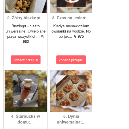
2. Żółty biszkopt...
3. Czas na jesień:...
Biszkopt - ciasto
Kiedys nienawidzilam
uniwersalne. Uwielbiane
owsianki na wodzie. No
przez wszystkich...
⇖
bo jak...
⇖ 975
983
Zobacz przepis!
Zobacz przepis!
4. Starbucks w
6. Dynia
domu:...
uniwersalna:...