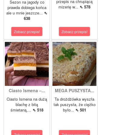
przepis na chrupiącą
Sezon na jagody co
mizerię w...
⇖ 578
prawda dobiega końca
ale u mnie jeszcze...
⇖
638
Zobacz przepis!
Zobacz przepis!
Ciasto Ismena –...
MEGA PUSZYSTA...
Ciasto Ismena na dużą
Ta drożdżówka wyszła
blachę z bitą
tak puszysta, że ciężko
śmietaną,...
⇖ 518
było...
⇖ 501
Zobacz przepis!
Zobacz przepis!