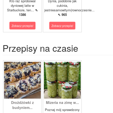
Kto raz sprobowal
Dynia, podobnie jak
dyniowej latte w
cukinia,
Starbucksie, ten...
⇖
jestniesamowitym(rownoczesnie...
1386
⇖ 965
Zobacz przepis!
Zobacz przepis!
Przepisy na czasie
Drożdżówki z
Mizeria na zimę w...
budyniem...
Poznaj mój sprawdzony