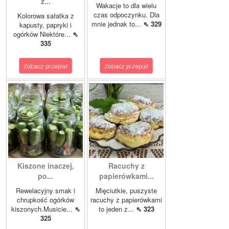
z...
Wakacje to dla wielu
czas odpoczynku. Dla
Kolorowa sałatka z
mnie jednak to...
⇖ 329
kapusty, papryki i
ogórków Niektóre...
⇖
335
Zobacz przepis!
Zobacz przepis!
Kiszone inaczej,
Racuchy z
po...
papierówkami...
Rewelacyjny smak i
Mięciutkie, puszyste
chrupkość ogórków
racuchy z papierówkami
kiszonych.Musicie...
⇖
to jeden z...
⇖ 323
325