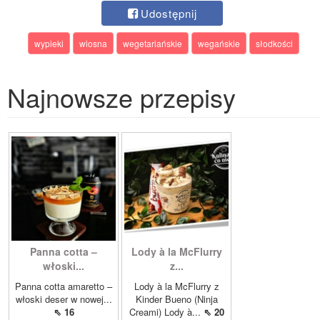
Udostępnij
wypieki
wiosna
wegetariańskie
wegańskie
słodkości
Najnowsze przepisy
Panna cotta –
Lody à la McFlurry
włoski...
z...
Panna cotta amaretto –
Lody à la McFlurry z
włoski deser w nowej...
Kinder Bueno (Ninja
⇖ 16
Creami) Lody à...
⇖ 20