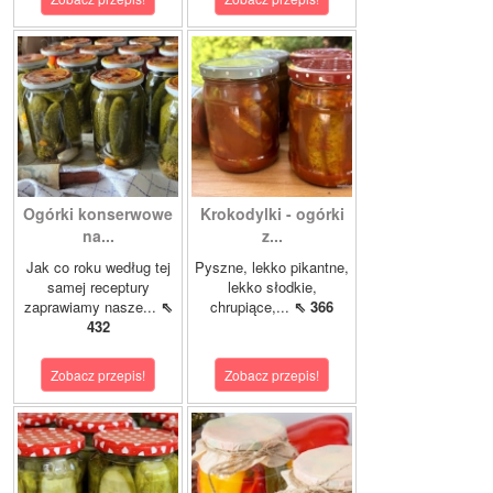
Ogórki konserwowe
Krokodylki - ogórki
na...
z...
Jak co roku według tej
Pyszne, lekko pikantne,
samej receptury
lekko słodkie,
zaprawiamy nasze...
⇖
chrupiące,...
⇖ 366
432
Zobacz przepis!
Zobacz przepis!