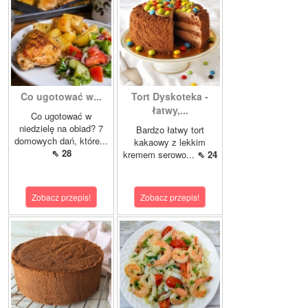
Co ugotować w...
Tort Dyskoteka -
łatwy,...
Co ugotować w
niedzielę na obiad? 7
Bardzo łatwy tort
domowych dań, które...
kakaowy z lekkim
⇖ 28
kremem serowo...
⇖ 24
Zobacz przepis!
Zobacz przepis!