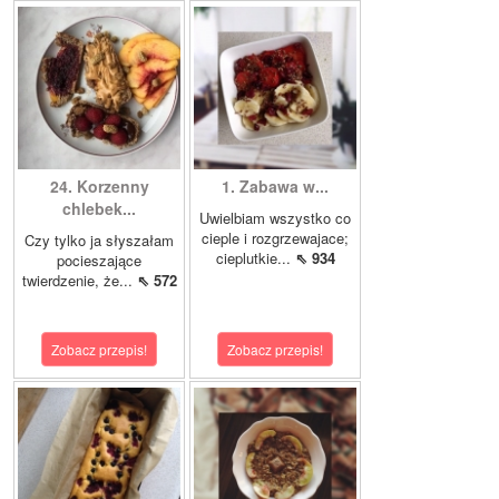
24. Korzenny
1. Zabawa w...
chlebek...
Uwielbiam wszystko co
cieple i rozgrzewajace;
Czy tylko ja słyszałam
cieplutkie...
⇖ 934
pocieszające
twierdzenie, że...
⇖ 572
Zobacz przepis!
Zobacz przepis!