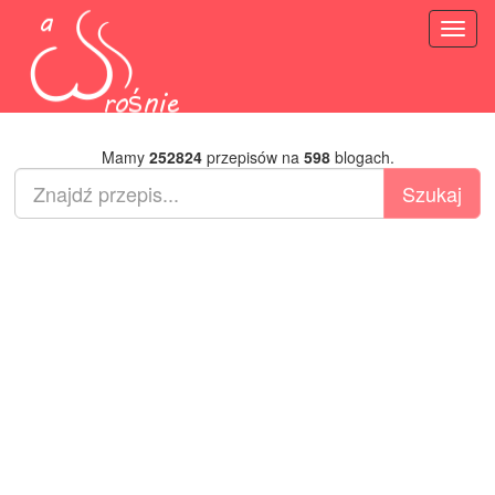
Toggl
naviga
Mamy
252824
przepisów na
598
blogach.