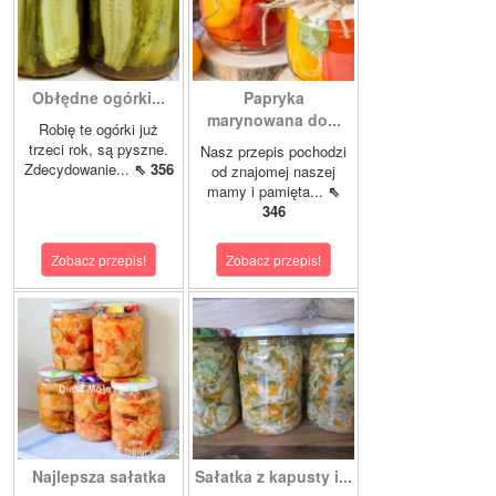
Obłędne ogórki...
Papryka
marynowana do...
Robię te ogórki już
trzeci rok, są pyszne.
Nasz przepis pochodzi
Zdecydowanie...
⇖ 356
od znajomej naszej
mamy i pamięta...
⇖
346
Zobacz przepis!
Zobacz przepis!
Najlepsza sałatka
Sałatka z kapusty i...