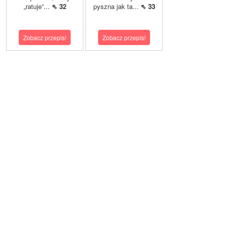
„ratuje”...
⇖ 32
pyszna jak ta...
⇖ 33
Zobacz przepis!
Zobacz przepis!