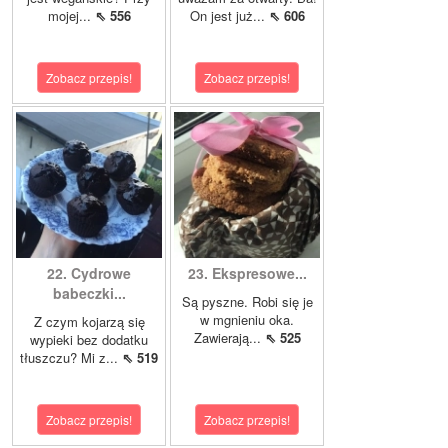
mojej...
⇖ 556
On jest już...
⇖ 606
Zobacz przepis!
Zobacz przepis!
22. Cydrowe
23. Ekspresowe...
babeczki...
Są pyszne. Robi się je
w mgnieniu oka.
Z czym kojarzą się
Zawierają...
⇖ 525
wypieki bez dodatku
tłuszczu? Mi z...
⇖ 519
Zobacz przepis!
Zobacz przepis!