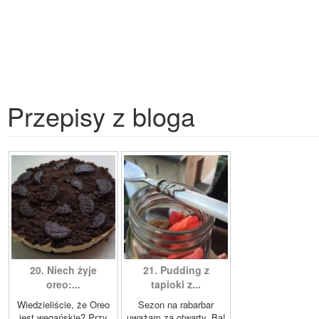
Przepisy z bloga
20. Niech żyje
21. Pudding z
oreo:...
tapioki z...
Wiedzieliście, że Oreo
Sezon na rabarbar
jest wegańskie? Przy
uważam za otwarty. Ba!