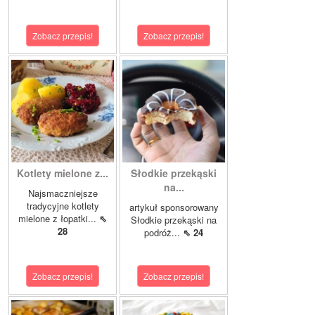
Zobacz przepis!
Zobacz przepis!
Kotlety mielone z...
Słodkie przekąski
na...
Najsmaczniejsze
tradycyjne kotlety
artykuł sponsorowany
mielone z łopatki...
⇖
Słodkie przekąski na
28
podróż...
⇖ 24
Zobacz przepis!
Zobacz przepis!