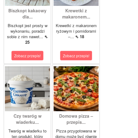
Biszkopt kakaowy
Krewetki z
dla...
makaronem...
Biszkopt jest prosty w
Krewetki z makaronem
wykonaniu, poradzi
ryżowym i pomidorami
sobie z nim nawet...
⇖
–...
⇖ 18
25
Zobacz przepis!
Zobacz przepis!
Czy twaróg w
Domowa pizza –
wiaderku...
przepis...
Twaróg w wiaderku to
Pizza przygotowana w
ten produkt, który
domu może być równie