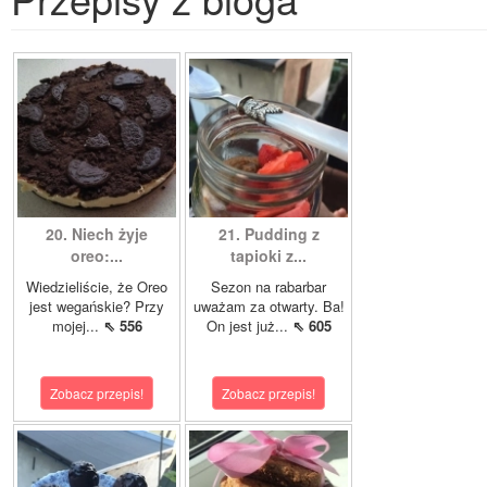
20. Niech żyje
21. Pudding z
oreo:...
tapioki z...
Wiedzieliście, że Oreo
Sezon na rabarbar
jest wegańskie? Przy
uważam za otwarty. Ba!
mojej...
⇖ 556
On jest już...
⇖ 605
Zobacz przepis!
Zobacz przepis!