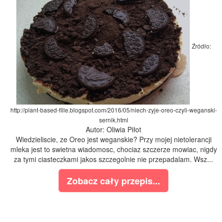
Źródło:
http://plant-based-fille.blogspot.com/2016/05/niech-zyje-oreo-czyli-weganski-
sernik.html
Autor: Oliwia Piłot
Wiedzieliscie, ze Oreo jest weganskie? Przy mojej nietolerancji
mleka jest to swietna wiadomosc, chociaz szczerze mowiac, nigdy
za tymi ciasteczkami jakos szczegolnie nie przepadalam. Wsz...
Zobacz cały przepis...