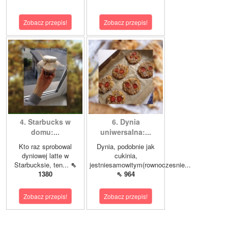
Zobacz przepis!
Zobacz przepis!
4. Starbucks w
6. Dynia
domu:...
uniwersalna:...
Kto raz sprobowal
Dynia, podobnie jak
dyniowej latte w
cukinia,
Starbucksie, ten...
⇖
jestniesamowitym(rownoczesnie...
1380
⇖ 964
Zobacz przepis!
Zobacz przepis!