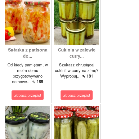
Sałatka z patisona
Cukinia w zalewie
do...
curry...
Od kiedy pamiętam, w
Szukasz chrupiącej
moim domu
cukinii w curry na zimę?
przygotowywano
Wypróbuj...
⇖ 181
domowe...
⇖ 189
Zobacz przepis!
Zobacz przepis!