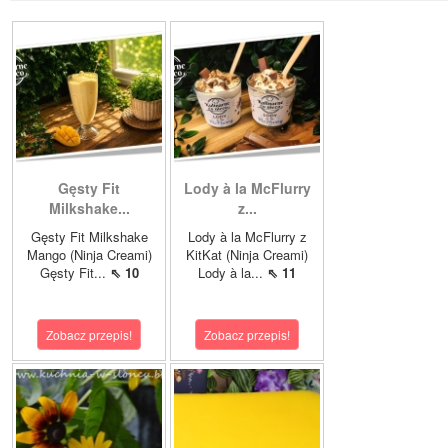
Gęsty Fit
Lody à la McFlurry
Milkshake...
z...
Gęsty Fit Milkshake
Lody à la McFlurry z
Mango (Ninja Creami)
KitKat (Ninja Creami)
Gęsty Fit...
⇖ 10
Lody à la...
⇖ 11
Zobacz przepis!
Zobacz przepis!