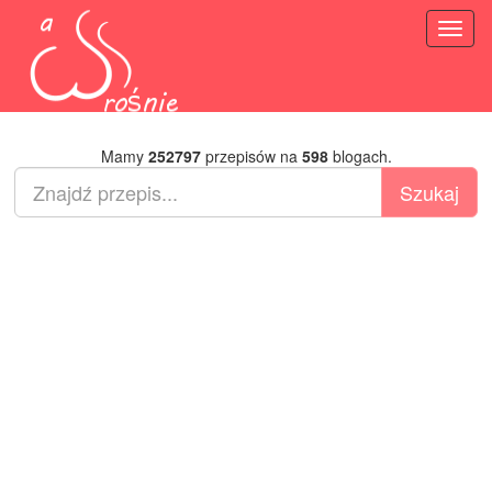
Toggl
naviga
Mamy
252797
przepisów na
598
blogach.