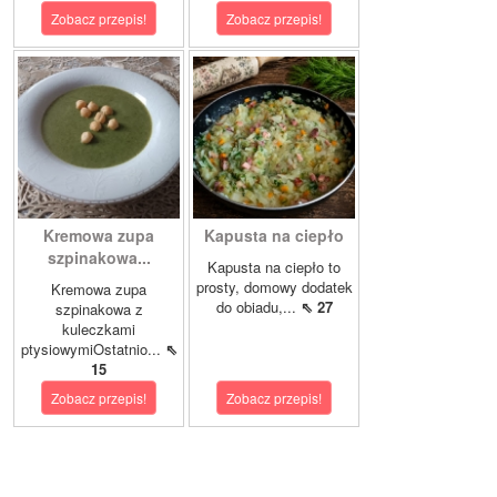
Zobacz przepis!
Zobacz przepis!
Kremowa zupa
Kapusta na ciepło
szpinakowa...
Kapusta na ciepło to
prosty, domowy dodatek
Kremowa zupa
do obiadu,...
⇖ 27
szpinakowa z
kuleczkami
ptysiowymiOstatnio...
⇖
15
Zobacz przepis!
Zobacz przepis!