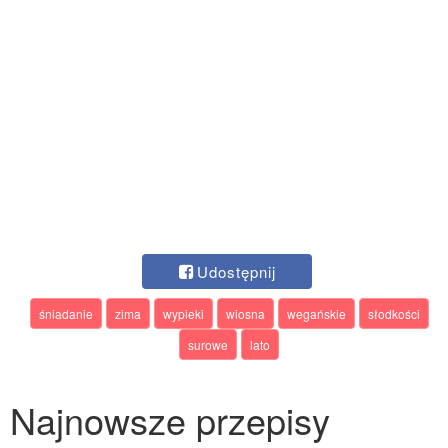
Udostępnij
śniadanie
zima
wypieki
wiosna
wegańskie
słodkości
surowe
lato
Najnowsze przepisy