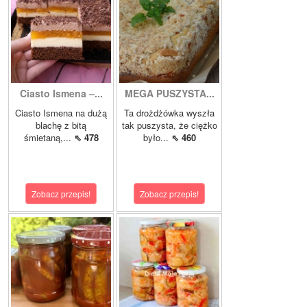
Ciasto Ismena –...
MEGA PUSZYSTA...
Ciasto Ismena na dużą
Ta drożdżówka wyszła
blachę z bitą
tak puszysta, że ciężko
śmietaną,...
⇖ 478
było...
⇖ 460
Zobacz przepis!
Zobacz przepis!