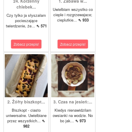
24. Korzenny
1. Zabawa w...
chlebek...
Uwielbiam wszystko co
cieple i rozgrzewajace;
Czy tylko ja słyszałam
cieplutkie...
⇖ 933
pocieszające
twierdzenie, że...
⇖ 571
Zobacz przepis!
Zobacz przepis!
2. Żółty biszkopt...
3. Czas na jesień:...
Biszkopt - ciasto
Kiedys nienawidzilam
uniwersalne. Uwielbiane
owsianki na wodzie. No
przez wszystkich...
⇖
bo jak...
⇖ 973
982