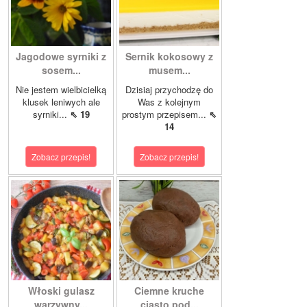
Jagodowe syrniki z
Sernik kokosowy z
sosem...
musem...
Nie jestem wielbicielką
Dzisiaj przychodzę do
klusek leniwych ale
Was z kolejnym
syrniki...
⇖ 19
prostym przepisem...
⇖
14
Zobacz przepis!
Zobacz przepis!
Włoski gulasz
Ciemne kruche
warzywny...
ciasto pod...