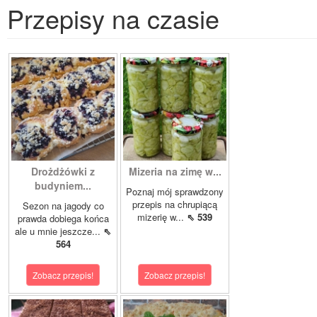
Przepisy na czasie
Drożdżówki z
Mizeria na zimę w...
budyniem...
Poznaj mój sprawdzony
przepis na chrupiącą
Sezon na jagody co
mizerię w...
⇖ 539
prawda dobiega końca
ale u mnie jeszcze...
⇖
564
Zobacz przepis!
Zobacz przepis!