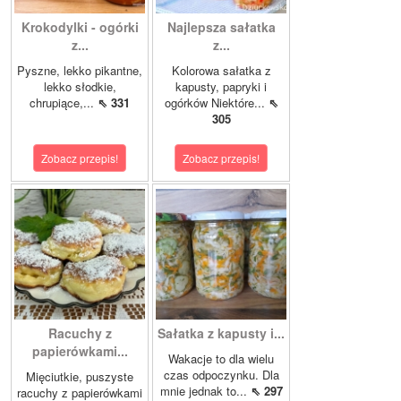
Krokodylki - ogórki
Najlepsza sałatka
z...
z...
Pyszne, lekko pikantne,
Kolorowa sałatka z
lekko słodkie,
kapusty, papryki i
chrupiące,...
⇖ 331
ogórków Niektóre...
⇖
305
Zobacz przepis!
Zobacz przepis!
Racuchy z
Sałatka z kapusty i...
papierówkami...
Wakacje to dla wielu
czas odpoczynku. Dla
Mięciutkie, puszyste
mnie jednak to...
⇖ 297
racuchy z papierówkami