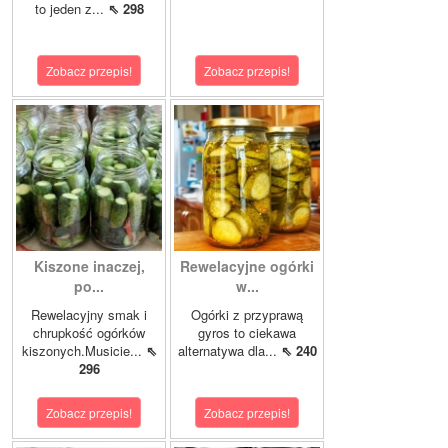
to jeden z...
⇖ 298
Zobacz przepis!
Zobacz przepis!
Kiszone inaczej,
Rewelacyjne ogórki
po...
w...
Rewelacyjny smak i
Ogórki z przyprawą
chrupkość ogórków
gyros to ciekawa
kiszonych.Musicie...
⇖
alternatywa dla...
⇖ 240
296
Zobacz przepis!
Zobacz przepis!