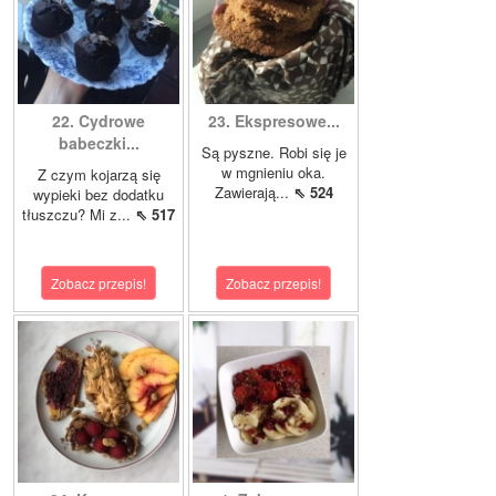
22. Cydrowe
23. Ekspresowe...
babeczki...
Są pyszne. Robi się je
w mgnieniu oka.
Z czym kojarzą się
Zawierają...
⇖ 524
wypieki bez dodatku
tłuszczu? Mi z...
⇖ 517
Zobacz przepis!
Zobacz przepis!