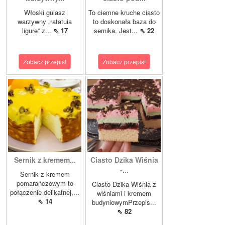
Włoski gulasz
To ciemne kruche ciasto
warzywny „ratatuia
to doskonała baza do
ligure” z...
⇖ 17
sernika. Jest...
⇖ 22
Zobacz przepis!
Zobacz przepis!
Sernik z kremem...
Ciasto Dzika Wiśnia
-...
Sernik z kremem
pomarańczowym to
Ciasto Dzika Wiśnia z
połączenie delikatnej,...
wiśniami i kremem
⇖ 14
budyniowymPrzepis...
⇖ 82