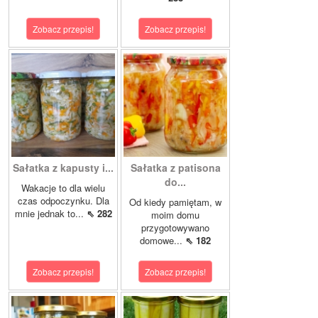
Zobacz przepis!
Zobacz przepis!
Sałatka z kapusty i...
Sałatka z patisona
do...
Wakacje to dla wielu
czas odpoczynku. Dla
Od kiedy pamiętam, w
mnie jednak to...
⇖ 282
moim domu
przygotowywano
domowe...
⇖ 182
Zobacz przepis!
Zobacz przepis!