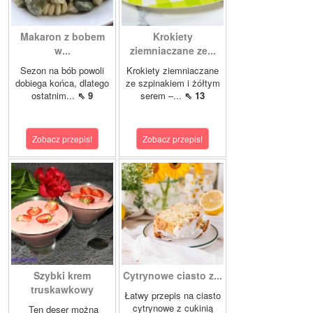
Makaron z bobem
Krokiety
w...
ziemniaczane ze...
Sezon na bób powoli
Krokiety ziemniaczane
dobiega końca, dlatego
ze szpinakiem i żółtym
ostatnim...
⇖ 9
serem –...
⇖ 13
Zobacz przepis!
Zobacz przepis!
Szybki krem
Cytrynowe ciasto z...
truskawkowy
Łatwy przepis na ciasto
cytrynowe z cukinią
Ten deser można