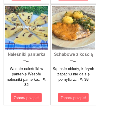
Naleśniki panterka
Schabowe z kością
–...
–...
Wesołe naleśniki w
Są takie obiady, których
panterkę Wesołe
zapachu nie da się
naleśniki panterka...
⇖
pomylić z...
⇖ 38
32
Zobacz przepis!
Zobacz przepis!