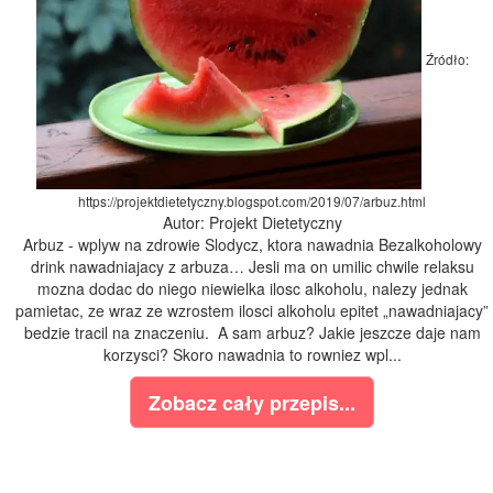
Źródło:
https://projektdietetyczny.blogspot.com/2019/07/arbuz.html
Autor: Projekt Dietetyczny
Arbuz - wplyw na zdrowie Slodycz, ktora nawadnia Bezalkoholowy
drink nawadniajacy z arbuza… Jesli ma on umilic chwile relaksu
mozna dodac do niego niewielka ilosc alkoholu, nalezy jednak
pamietac, ze wraz ze wzrostem ilosci alkoholu epitet „nawadniajacy”
bedzie tracil na znaczeniu. A sam arbuz? Jakie jeszcze daje nam
korzysci? Skoro nawadnia to rowniez wpl...
Zobacz cały przepis...