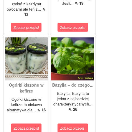
Jeśli...
⇖ 19
zrobić z każdymi
owocami ale ten z...
⇖
12
Zobacz przepis!
Zobacz przepis!
Ogórki kiszone w
Bazylia – do czego...
kefirze
Bazylia. Bazylia to
jedna z najbardziej
Ogórki kiszone w
charakterystycznych...
kefirze to ciekawa
⇖ 26
alternatywa dla...
⇖ 16
Zobacz przepis!
Zobacz przepis!