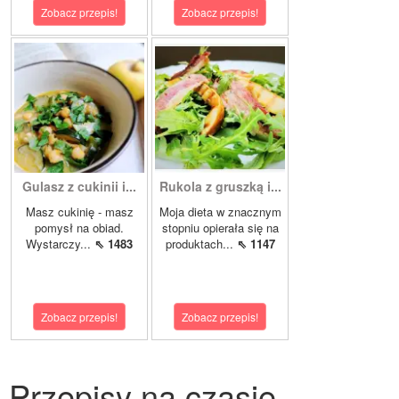
Zobacz przepis!
Zobacz przepis!
Gulasz z cukinii i...
Rukola z gruszką i...
Masz cukinię - masz
Moja dieta w znacznym
pomysł na obiad.
stopniu opierała się na
Wystarczy...
⇖ 1483
produktach...
⇖ 1147
Zobacz przepis!
Zobacz przepis!
Przepisy na czasie