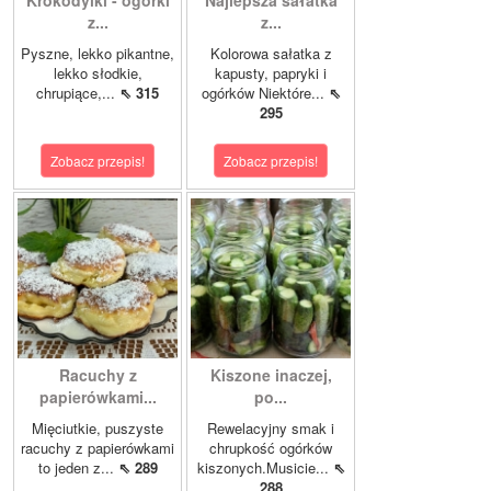
Krokodylki - ogórki
Najlepsza sałatka
z...
z...
Pyszne, lekko pikantne,
Kolorowa sałatka z
lekko słodkie,
kapusty, papryki i
chrupiące,...
⇖ 315
ogórków Niektóre...
⇖
295
Zobacz przepis!
Zobacz przepis!
Racuchy z
Kiszone inaczej,
papierówkami...
po...
Mięciutkie, puszyste
Rewelacyjny smak i
racuchy z papierówkami
chrupkość ogórków
to jeden z...
⇖ 289
kiszonych.Musicie...
⇖
288