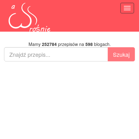
Toggl
naviga
Mamy
252784
przepisów na
598
blogach.