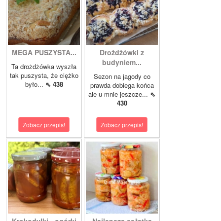
MEGA PUSZYSTA...
Drożdżówki z
budyniem...
Ta drożdżówka wyszła
tak puszysta, że ciężko
Sezon na jagody co
było...
⇖ 438
prawda dobiega końca
ale u mnie jeszcze...
⇖
430
Zobacz przepis!
Zobacz przepis!