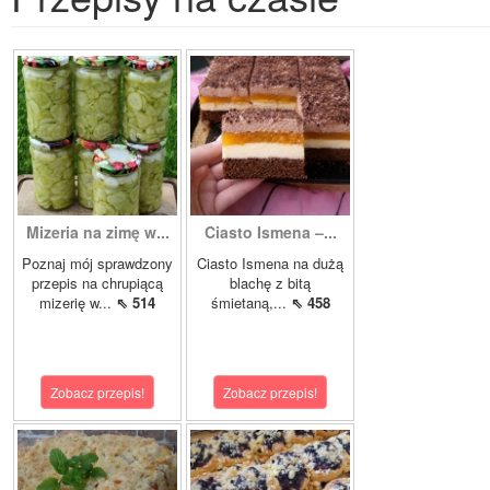
Mizeria na zimę w...
Ciasto Ismena –...
Poznaj mój sprawdzony
Ciasto Ismena na dużą
przepis na chrupiącą
blachę z bitą
mizerię w...
⇖ 514
śmietaną,...
⇖ 458
Zobacz przepis!
Zobacz przepis!