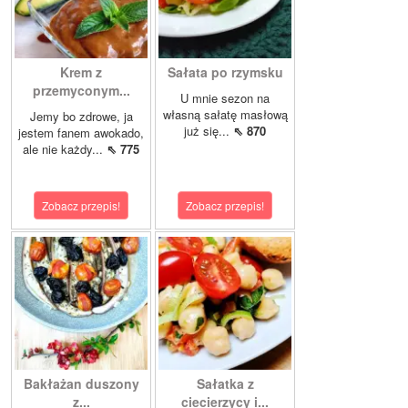
Krem z
Sałata po rzymsku
przemyconym...
U mnie sezon na
własną sałatę masłową
Jemy bo zdrowe, ja
już się...
⇖ 870
jestem fanem awokado,
ale nie każdy...
⇖ 775
Zobacz przepis!
Zobacz przepis!
Bakłażan duszony
Sałatka z
z...
ciecierzycy i...