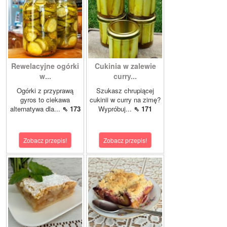
Rewelacyjne ogórki
Cukinia w zalewie
w...
curry...
Ogórki z przyprawą
Szukasz chrupiącej
gyros to ciekawa
cukinii w curry na zimę?
alternatywa dla...
⇖ 173
Wypróbuj...
⇖ 171
Zobacz przepis!
Zobacz przepis!