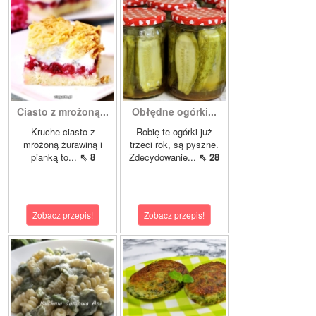
Ciasto z mrożoną...
Obłędne ogórki...
Kruche ciasto z
Robię te ogórki już
mrożoną żurawiną i
trzeci rok, są pyszne.
pianką to...
⇖ 8
Zdecydowanie...
⇖ 28
Zobacz przepis!
Zobacz przepis!