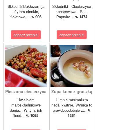
SkładnikiBakłażan (ja
Składniki · Ciecierzyca
użyłam cienkie,
konserwowa · Por ·
fioletowe,...
⇖ 906
Papryka...
⇖ 1474
Zobacz przepis!
Zobacz przepis!
Pieczona ciecierzyca
Zupa krem z gruszką
Uwielbiam
U mnie minimalizm
małoskładnikowe
nadal kwitnie. Wynika to
dania… W tym, ich
prawdopodobnie z...
⇖
ilość...
⇖ 1065
1361