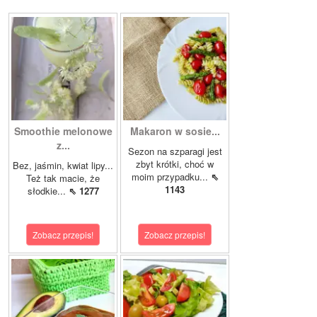
Smoothie melonowe
Makaron w sosie...
z...
Sezon na szparagi jest
zbyt krótki, choć w
Bez, jaśmin, kwiat lipy...
moim przypadku...
⇖
Też tak macie, że
1143
słodkie...
⇖ 1277
Zobacz przepis!
Zobacz przepis!