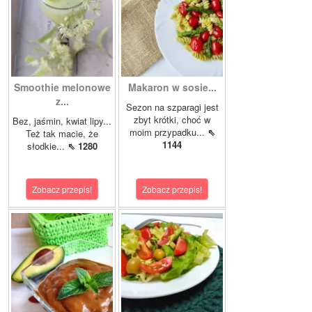
Smoothie melonowe
Makaron w sosie...
z...
Sezon na szparagi jest
zbyt krótki, choć w
Bez, jaśmin, kwiat lipy...
moim przypadku...
⇖
Też tak macie, że
1144
słodkie...
⇖ 1280
Zobacz przepis!
Zobacz przepis!