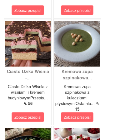
Zobacz przepis!
Zobacz przepis!
Ciasto Dzika Wiśnia
Kremowa zupa
-...
szpinakowa...
Ciasto Dzika Wiśnia z
Kremowa zupa
wiśniami i kremem
szpinakowa z
budyniowymPrzepis...
kuleczkami
⇖ 56
ptysiowymiOstatnio...
⇖
15
Zobacz przepis!
Zobacz przepis!