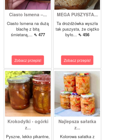
Ciasto Ismena –...
MEGA PUSZYSTA...
Ciasto Ismena na dużą
Ta drożdżówka wyszła
blachę z bitą
tak puszysta, że ciężko
śmietaną,...
⇖ 477
było...
⇖ 456
Zobacz przepis!
Zobacz przepis!
Krokodylki - ogórki
Najlepsza sałatka
z...
z...
Pyszne, lekko pikantne,
Kolorowa sałatka z