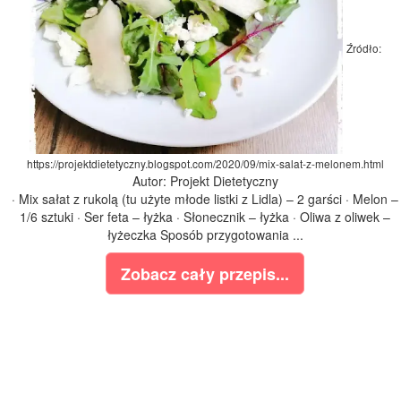
Źródło:
https://projektdietetyczny.blogspot.com/2020/09/mix-salat-z-melonem.html
Autor: Projekt Dietetyczny
· Mix sałat z rukolą (tu użyte młode listki z Lidla) – 2 garści · Melon –
1/6 sztuki · Ser feta – łyżka · Słonecznik – łyżka · Oliwa z oliwek –
łyżeczka Sposób przygotowania ...
Zobacz cały przepis...