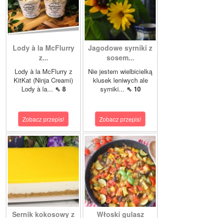
Lody à la McFlurry
Jagodowe syrniki z
z...
sosem...
Lody à la McFlurry z
Nie jestem wielbicielką
KitKat (Ninja Creami)
klusek leniwych ale
Lody à la...
⇖ 8
syrniki...
⇖ 10
Zobacz przepis!
Zobacz przepis!
Sernik kokosowy z
Włoski gulasz