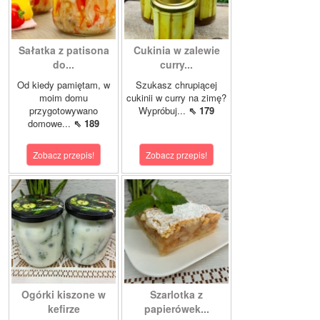
Sałatka z patisona
Cukinia w zalewie
do...
curry...
Od kiedy pamiętam, w
Szukasz chrupiącej
moim domu
cukinii w curry na zimę?
przygotowywano
Wypróbuj...
⇖ 179
domowe...
⇖ 189
Zobacz przepis!
Zobacz przepis!
Ogórki kiszone w
Szarlotka z
kefirze
papierówek...