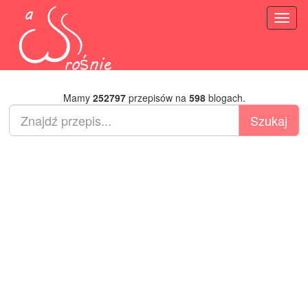
Toggl
naviga
Mamy
252797
przepisów na
598
blogach.