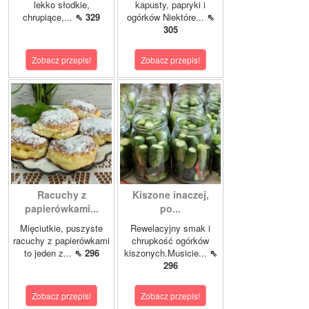
lekko słodkie,
kapusty, papryki i
chrupiące,...
⇖ 329
ogórków Niektóre...
⇖
305
Zobacz przepis!
Zobacz przepis!
Racuchy z
Kiszone inaczej,
papierówkami...
po...
Mięciutkie, puszyste
Rewelacyjny smak i
racuchy z papierówkami
chrupkość ogórków
to jeden z...
⇖ 296
kiszonych.Musicie...
⇖
296
Zobacz przepis!
Zobacz przepis!