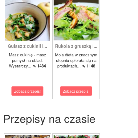
Gulasz z cukinii i...
Rukola z gruszką i...
Masz cukinię - masz
Moja dieta w znacznym
pomysł na obiad.
stopniu opierała się na
Wystarczy...
⇖ 1484
produktach...
⇖ 1148
Zobacz przepis!
Zobacz przepis!
Przepisy na czasie