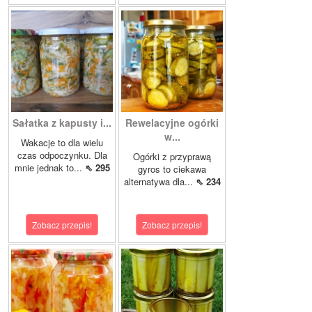
Sałatka z kapusty i...
Rewelacyjne ogórki
w...
Wakacje to dla wielu
czas odpoczynku. Dla
Ogórki z przyprawą
mnie jednak to...
⇖ 295
gyros to ciekawa
alternatywa dla...
⇖ 234
Zobacz przepis!
Zobacz przepis!