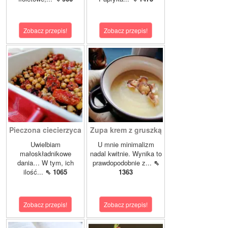
Zobacz przepis!
Zobacz przepis!
Pieczona ciecierzyca
Zupa krem z gruszką
Uwielbiam
U mnie minimalizm
małoskładnikowe
nadal kwitnie. Wynika to
dania… W tym, ich
prawdopodobnie z...
⇖
ilość...
⇖ 1065
1363
Zobacz przepis!
Zobacz przepis!