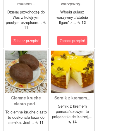
musem...
warzywny...
Dzisiaj przychodzę do
Włoski gulasz
Was z kolejnym
warzywny „ratatuia
prostym przepisem...
⇖
ligure” z...
⇖ 12
11
Zobacz przepis!
Zobacz przepis!
Ciemne kruche
Sernik z kremem...
ciasto pod...
Sernik z kremem
pomarańczowym to
To ciemne kruche ciasto
połączenie delikatnej,...
to doskonała baza do
⇖ 14
sernika. Jest...
⇖ 11