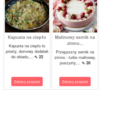
Kapusta na ciepło
Malinowy sernik na
zimno...
Kapusta na ciepło to
prosty, domowy dodatek
Przepyszny sernik na
do obiadu,...
⇖ 22
zimno - turbo malinowy,
puszysty,...
⇖ 26
Zobacz przepis!
Zobacz przepis!