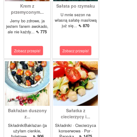
Krem z
Sałata po rzymsku
przemyconym...
U mnie sezon na
własną sałatę masłową
Jemy bo zdrowe, ja
już się...
⇖ 870
jestem fanem awokado,
ale nie każdy...
⇖ 775
Zobacz przepis!
Zobacz przepis!
Bakłażan duszony
Sałatka z
z...
ciecierzycy i...
SkładnikiBakłażan (ja
Składniki · Ciecierzyca
użyłam cienkie,
konserwowa · Por ·
fioletowe,...
⇖ 906
Papryka...
⇖ 1475