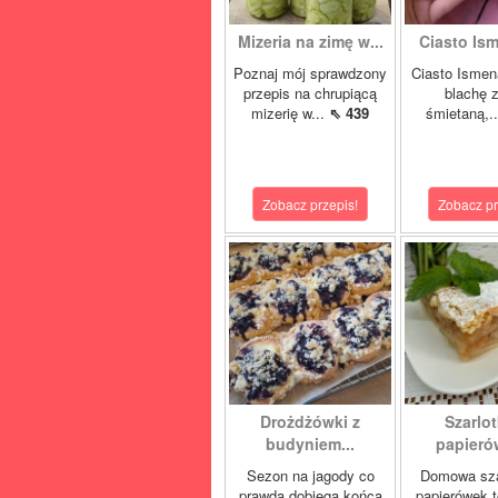
Mizeria na zimę w...
Ciasto Ism
Poznaj mój sprawdzony
Ciasto Ismen
przepis na chrupiącą
blachę z
mizerię w...
⇖ 439
śmietaną,.
Zobacz przepis!
Zobacz pr
Drożdżówki z
Szarlot
budyniem...
papierów
Sezon na jagody co
Domowa sza
prawda dobiega końca
papierówek t