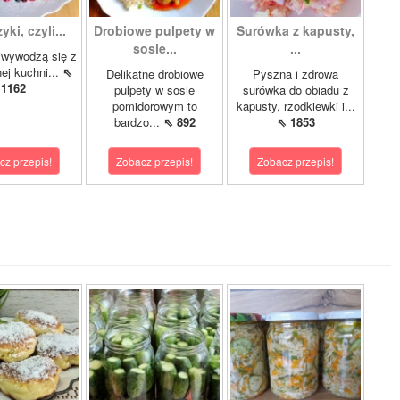
ki, czyli...
Drobiowe pulpety w
Surówka z kapusty,
sosie...
...
iwywodzą się z
nej kuchni...
⇖
Delikatne drobiowe
Pyszna i zdrowa
1162
pulpety w sosie
surówka do obiadu z
pomidorowym to
kapusty, rzodkiewki i...
bardzo...
⇖ 892
⇖ 1853
cz przepis!
Zobacz przepis!
Zobacz przepis!