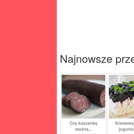
Najnowsze prz
Czy kaszankę
Kremowy
można...
jogurto