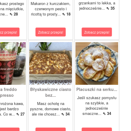
grzankami to lekka, a
ukasz prostego
Makaron z kurczakiem,
jednocześnie...
⇖ 35
 na mięciutkie,
czerwonym pesto i
tne...
⇖ 28
ricottą to prosty...
⇖ 18
cz przepis!
Zobacz przepis!
Zobacz przepis!
a freddo
Błyskawiczne ciasto
Placuszki na serku...
presso
bez...
Jeśli szukasz pomysłu
na szybkie, a
mrożona kawa,
Masz ochotę na
jednocześnie
 jest bardzo
pyszne, domowe ciasto,
smaczne...
⇖ 34
a. Co w...
⇖ 27
ale nie chcesz...
⇖ 34