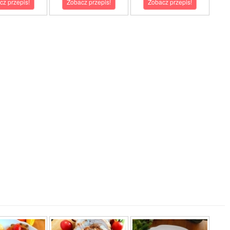
cz przepis!
Zobacz przepis!
Zobacz przepis!