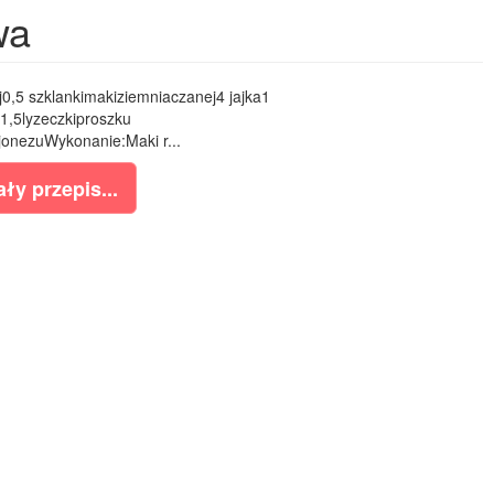
wa
j0,5 szklankimakiziemniaczanej4 jajka1
1,5lyzeczkiproszku
onezuWykonanie:Maki r...
ły przepis...