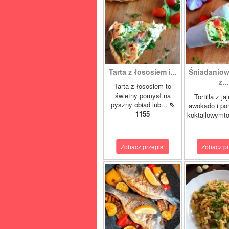
Tarta z łososiem i...
Śniadaniowa
z...
Tarta z łososiem to
świetny pomysł na
Tortilla z ja
pyszny obiad lub...
⇖
awokado i po
1155
koktajlowymto
Zobacz przepis!
Zobacz pr