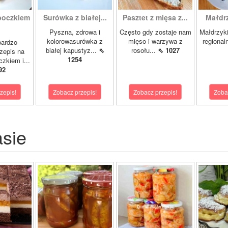
boczkiem
Surówka z białej...
Pasztet z mięsa z...
Małdrzy
Pyszna, zdrowa i
Często gdy zostaje nam
Małdrzyk
kolorowasurówka z
mięso i warzywa z
regional
bardzo
białej kapustyz...
⇖
rosołu...
⇖ 1027
zepis na
1254
zkiem i...
92
zepis!
Zobacz przepis!
Zobacz przepis!
Zoba
asie