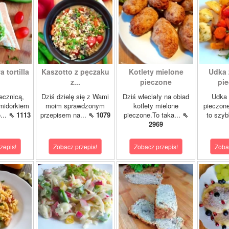
 tortilla
Kaszotto z pęczaku
Kotlety mielone
Udka 
z...
pieczone
pie
jecznicą,
Dziś dzielę się z Wami
Dziś wleciały na obiad
Udka 
midorkiem
moim sprawdzonym
kotlety mielone
pieczon
...
⇖ 1113
przepisem na...
⇖ 1079
pieczone.To taka...
⇖
to szybk
2969
zepis!
Zobacz przepis!
Zobacz przepis!
Zoba