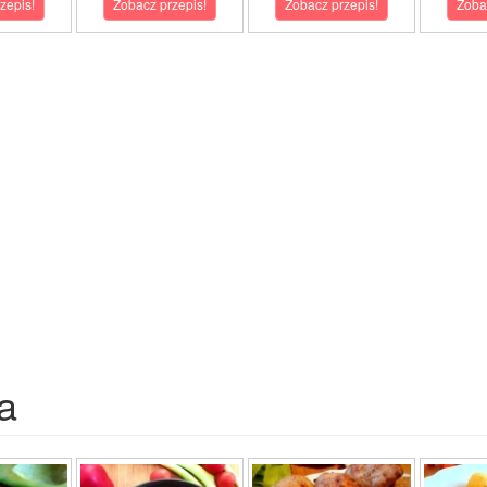
zepis!
Zobacz przepis!
Zobacz przepis!
Zoba
a