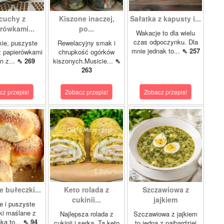
cuchy z
Kiszone inaczej,
Sałatka z kapusty i...
rówkami...
po...
Wakacje to dla wielu
czas odpoczynku. Dla
kie, puszyste
Rewelacyjny smak i
mnie jednak to...
⇖ 257
z papierówkami
chrupkość ogórków
n z...
⇖ 269
kiszonych.Musicie...
⇖
263
cz przepis!
Zobacz przepis!
Zobacz przepis!
 bułeczki...
Keto rolada z
Szczawiowa z
cukinii...
jajkiem
e i puszyste
ki maślane z
Najlepsza rolada z
Szczawiowa z jajkiem
ką to...
⇖ 94
cukinii i serka Ta keto
to jedna z najbardziej