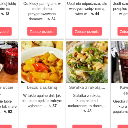
ziej lubię
Od kiedy pamiętam, w
Upał nie odpuszcza, ale
Jeśli sz
tóre są
moim domu
warzywa wciąż rosną,
przepisu
.
⇖ 13
przygotowywano
więc w...
⇖ 44
wilgo
domowe...
⇖ 34
zepis!
Zobacz przepis!
Zobacz przepis!
Zoba
w occie
Leczo z cukinią
Sałatka z rukolą,...
Kaw
.
es
W takie upalne dni, jak
Sałatka z rukolą,
nic leczo będzie trafnym
kurczakiem i
ie lubię
Grecka 
wyborem....
⇖ 37
makaronem to danie,...
ę tak małe
która
⇖ 43
...
⇖ 62
popularn