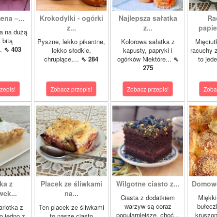
ena –...
Krokodylki - ogórki
Najlepsza sałatka
Ra
z...
z...
papie
a na dużą
 bitą
Pyszne, lekko pikantne,
Kolorowa sałatka z
Mięciut
..
⇖ 403
lekko słodkie,
kapusty, papryki i
racuchy 
chrupiące,...
⇖ 284
ogórków Niektóre...
⇖
to jede
275
zepis!
Zobacz przepis!
Zobacz przepis!
Zoba
ka z
Placek ze śliwkami
Wilgotne ciasto z...
Domowe
ek...
na...
Ciasta z dodatkiem
Miękki
warzyw są coraz
bułecz
rlotka z
Ten placek ze śliwkami
popularniejsze, choć...
kruszon
o jedno z
to nasze ciasto