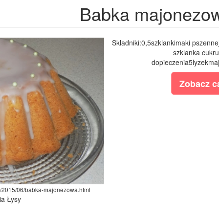
Babka majonezo
Skladniki:0,5szklankimaki pszenne
szklanka cukru
dopieczenia5lyzekmaj
Zobacz ca
om/2015/06/babka-majonezowa.html
ia Łysy