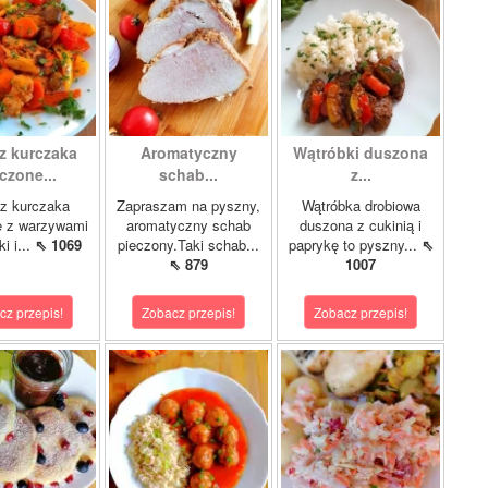
z kurczaka
Aromatyczny
Wątróbki duszona
czone...
schab...
z...
z kurczaka
Zapraszam na pyszny,
Wątróbka drobiowa
e z warzywami
aromatyczny schab
duszona z cukinią i
i i...
⇖ 1069
pieczony.Taki schab...
paprykę to pyszny...
⇖
⇖ 879
1007
cz przepis!
Zobacz przepis!
Zobacz przepis!