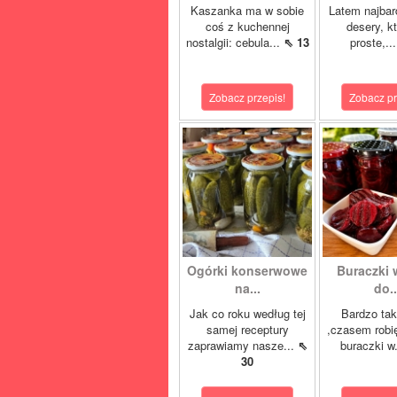
Kaszanka ma w sobie
Latem najbard
coś z kuchennej
desery, k
nostalgii: cebula...
⇖ 13
proste,..
Zobacz przepis!
Zobacz pr
Ogórki konserwowe
Buraczki 
na...
do..
Jak co roku według tej
Bardzo tak
samej receptury
,czasem robi
zaprawiamy nasze...
⇖
buraczki w
30