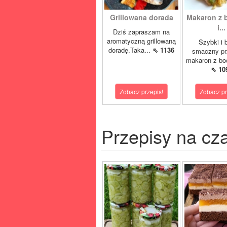
Grillowana dorada
Makaron z 
i...
Dziś zapraszam na
aromatyczną grillowaną
Szybki i 
doradę.Taka...
⇖ 1136
smaczny pr
makaron z boc
⇖ 10
Zobacz przepis!
Zobacz pr
Przepisy na cz