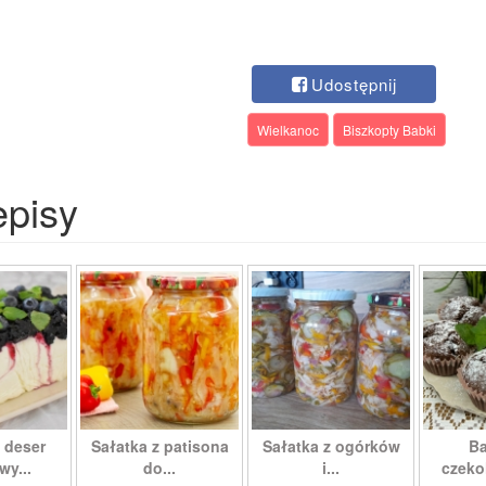
Udostępnij
Wielkanoc
Biszkopty Babki
episy
 deser
Sałatka z patisona
Sałatka z ogórków
Ba
wy...
do...
i...
czeko