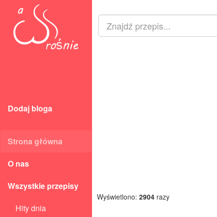
Dodaj bloga
Strona główna
O nas
Wszystkie przepisy
Wyświetlono:
2904
razy
Hity dnia