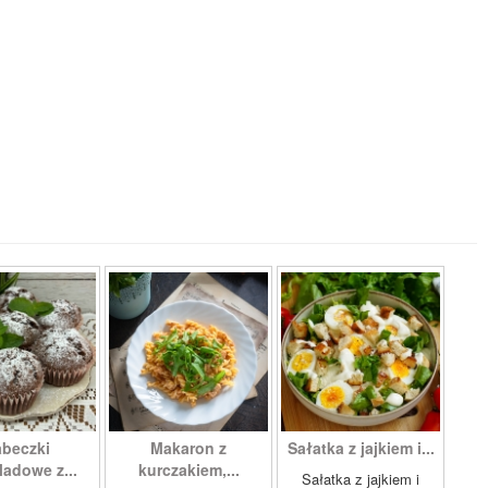
beczki
Makaron z
Sałatka z jajkiem i...
ladowe z...
kurczakiem,...
Sałatka z jajkiem i