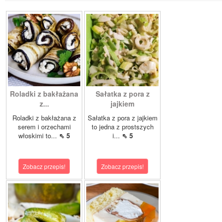
Roladki z bakłażana
Sałatka z pora z
z...
jajkiem
Roladki z bakłażana z
Sałatka z pora z jajkiem
serem i orzechami
to jedna z prostszych
włoskimi to...
⇖ 5
i...
⇖ 5
Zobacz przepis!
Zobacz przepis!