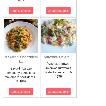
1014
Zobacz przepis!
Zobacz przepis!
Makaron z boczkiem
Surówka z białej...
i...
Pyszna, zdrowa i
kolorowasurówka z
Szybki i bardzo
białej kapustyz...
⇖
smaczny przepis na
1270
makaron z boczkiem i...
⇖ 1097
Zobacz przepis!
Zobacz przepis!