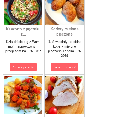
Kaszotto z pęczaku
Kotlety mielone
z...
pieczone
Dziś dzielę się z Wami
Dziś wleciały na obiad
moim sprawdzonym
kotlety mielone
przepisem na...
⇖ 1087
pieczone.To taka...
⇖
2979
Zobacz przepis!
Zobacz przepis!