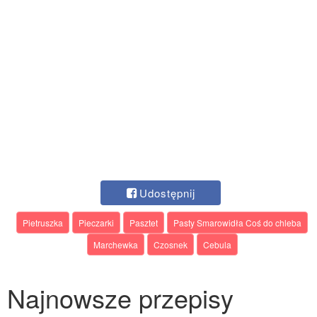
Udostępnij
Pietruszka
Pieczarki
Pasztet
Pasty Smarowidła Coś do chleba
Marchewka
Czosnek
Cebula
Najnowsze przepisy