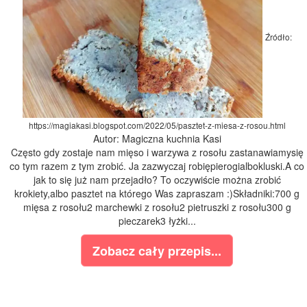
Źródło:
https://magiakasi.blogspot.com/2022/05/pasztet-z-miesa-z-rosou.html
Autor: Magiczna kuchnia Kasi
Często gdy zostaje nam mięso i warzywa z rosołu zastanawiamysię
co tym razem z tym zrobić. Ja zazwyczaj robiępierogialbokluski.A co
jak to się już nam przejadło? To oczywiście można zrobić
krokiety,albo pasztet na którego Was zapraszam :)Składniki:700 g
mięsa z rosołu2 marchewki z rosołu2 pietruszki z rosołu300 g
pieczarek3 łyżki...
Zobacz cały przepis...