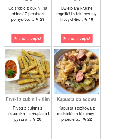
Co zrobić z cukinii na
Uwielbiam kruche
obiad? 7 prostych
rogaliki!To taki pyszny
pomysłów,...
⇖ 23
klasyk!Nie...
⇖ 18
Zobacz przepis!
Zobacz przepis!
Frytki z cukinii + film
Kapusta obiadowa
Frytki z cukinii z
Kapusta stożkowa z
piekarnika – chrupiąca i
dodatekiem kiełbasy i
pyszna...
⇖ 20
przecieru...
⇖ 22