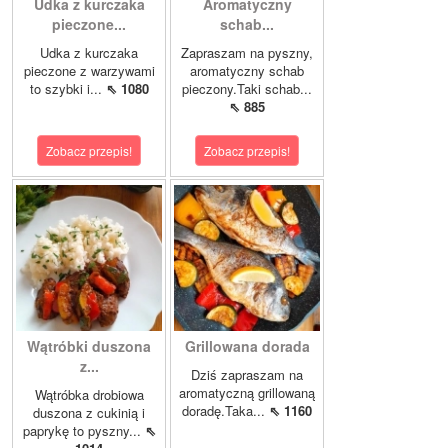
Udka z kurczaka
Aromatyczny
pieczone...
schab...
Udka z kurczaka
Zapraszam na pyszny,
pieczone z warzywami
aromatyczny schab
to szybki i...
⇖ 1080
pieczony.Taki schab...
⇖ 885
Zobacz przepis!
Zobacz przepis!
Wątróbki duszona
Grillowana dorada
z...
Dziś zapraszam na
aromatyczną grillowaną
Wątróbka drobiowa
doradę.Taka...
⇖ 1160
duszona z cukinią i
paprykę to pyszny...
⇖