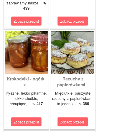
zaprawiamy nasze...
⇖
499
Zobacz przepis!
Zobacz przepis!
Krokodylki - ogórki
Racuchy z
z...
papierówkami...
Pyszne, lekko pikantne,
Mięciutkie, puszyste
lekko słodkie,
racuchy z papierówkami
chrupiące,...
⇖ 417
to jeden z...
⇖ 386
Zobacz przepis!
Zobacz przepis!