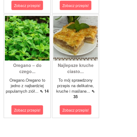
Zobacz przepis!
Zobacz przepis!
Oregano – do
Najlepsze kruche
czego...
ciasto...
Oregano.Oregano to
To mój sprawdzony
jedno z najbardziej
przepis na delikatne,
popularnych ziół...
⇖ 14
kruche i maślane...
⇖
35
Zobacz przepis!
Zobacz przepis!