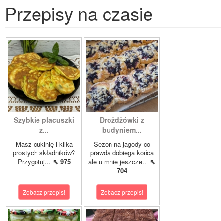
Przepisy na czasie
Szybkie placuszki
Drożdżówki z
z...
budyniem...
Masz cukinię i kilka
Sezon na jagody co
prostych składników?
prawda dobiega końca
Przygotuj...
⇖ 975
ale u mnie jeszcze...
⇖
704
Zobacz przepis!
Zobacz przepis!