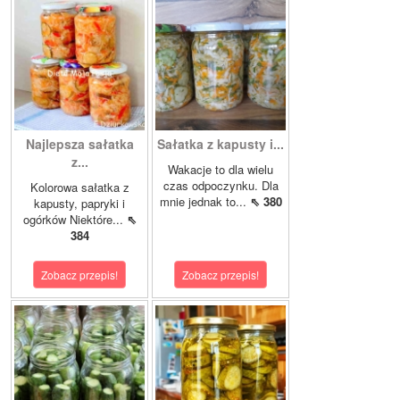
Najlepsza sałatka
Sałatka z kapusty i...
z...
Wakacje to dla wielu
czas odpoczynku. Dla
Kolorowa sałatka z
mnie jednak to...
⇖ 380
kapusty, papryki i
ogórków Niektóre...
⇖
384
Zobacz przepis!
Zobacz przepis!