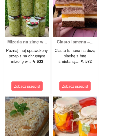
Mizeria na zimę w...
Ciasto Ismena –...
Poznaj mój sprawdzony
Ciasto Ismena na dużą
przepis na chrupiącą
blachę z bitą
mizerię w...
⇖ 633
śmietaną,...
⇖ 572
Zobacz przepis!
Zobacz przepis!