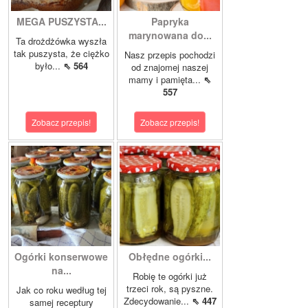
MEGA PUSZYSTA...
Papryka
marynowana do...
Ta drożdżówka wyszła
tak puszysta, że ciężko
Nasz przepis pochodzi
było...
⇖ 564
od znajomej naszej
mamy i pamięta...
⇖
557
Zobacz przepis!
Zobacz przepis!
Ogórki konserwowe
Obłędne ogórki...
na...
Robię te ogórki już
trzeci rok, są pyszne.
Jak co roku według tej
Zdecydowanie...
⇖ 447
samej receptury