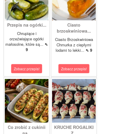
Przepis na ogórki...
Ciasto
brzoskwiniowa...
Chrupiące i
orzeźwiające ogórki
Ciasto Brzoskwiniowa
małosolne, które są...
⇖
Chmurka z ciepłymi
9
lodami to lekki...
⇖ 9
Zobacz przepis!
Zobacz przepis!
Co zrobić z cukinii
KRUCHE ROGALIKI
na...
Z...