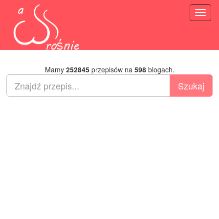
Toggl
naviga
Mamy
252845
przepisów na
598
blogach.