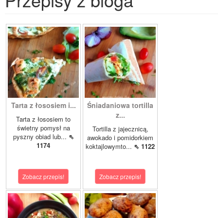
Tarta z łososiem i...
Śniadaniowa tortilla
z...
Tarta z łososiem to
świetny pomysł na
Tortilla z jajecznicą,
pyszny obiad lub...
⇖
awokado i pomidorkiem
1174
koktajlowymto...
⇖ 1122
Zobacz przepis!
Zobacz przepis!