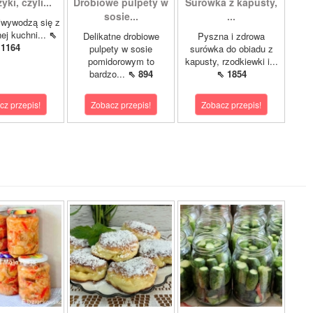
ki, czyli...
Drobiowe pulpety w
Surówka z kapusty,
sosie...
...
iwywodzą się z
nej kuchni...
⇖
Delikatne drobiowe
Pyszna i zdrowa
1164
pulpety w sosie
surówka do obiadu z
pomidorowym to
kapusty, rzodkiewki i...
bardzo...
⇖ 894
⇖ 1854
cz przepis!
Zobacz przepis!
Zobacz przepis!