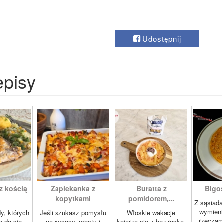
Udostępnij
episy
z kością
Zapiekanka z
Buratta z
Bigos
kopytkami
pomidorem,...
Z sąsiad
wymien
dy, których
Jeśli szukasz pomysłu
Włoskie wakacje
rzeczam
e da się
na sycący, prosty i
kojarzą się z beztroską,