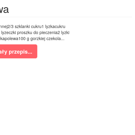
wa
nnej2/3 szklanki cukru1 lyzkacukru
lyzeczki proszku do pieczenia2 lyzki
lekapolewa100 g gorzkiej czekola...
ły przepis...