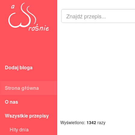
Dodaj bloga
Strona główna
O nas
Wszystkie przepisy
Wyświetlono:
1342
razy
Hity dnia