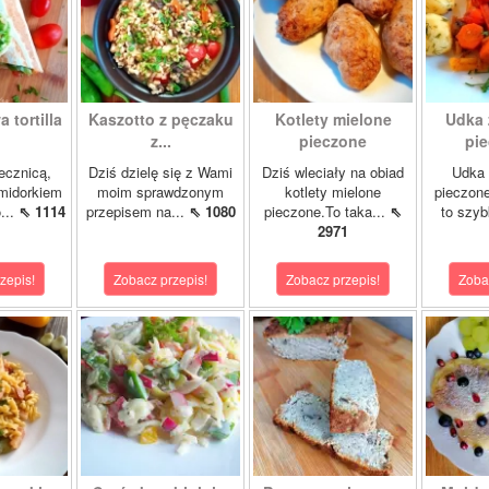
 tortilla
Kaszotto z pęczaku
Kotlety mielone
Udka 
z...
pieczone
pie
jecznicą,
Dziś dzielę się z Wami
Dziś wleciały na obiad
Udka 
midorkiem
moim sprawdzonym
kotlety mielone
pieczon
...
⇖ 1114
przepisem na...
⇖ 1080
pieczone.To taka...
⇖
to szybk
2971
zepis!
Zobacz przepis!
Zobacz przepis!
Zoba