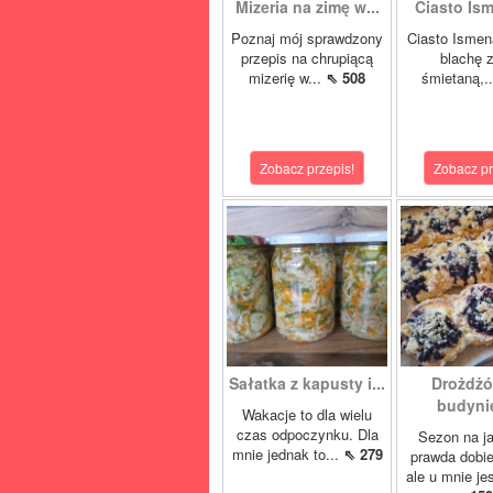
Mizeria na zimę w...
Ciasto Ism
Poznaj mój sprawdzony
Ciasto Ismen
przepis na chrupiącą
blachę z
mizerię w...
⇖ 508
śmietaną,.
Zobacz przepis!
Zobacz pr
Sałatka z kapusty i...
Drożdżó
budynie
Wakacje to dla wielu
czas odpoczynku. Dla
Sezon na j
mnie jednak to...
⇖ 279
prawda dobi
ale u mnie je