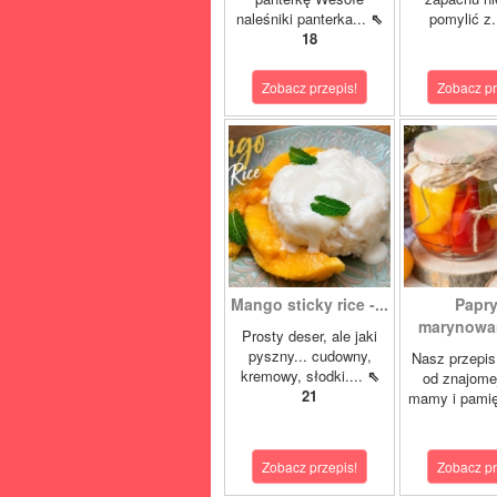
naleśniki panterka...
⇖
pomylić z.
18
Zobacz przepis!
Zobacz pr
Mango sticky rice -...
Papr
marynowan
Prosty deser, ale jaki
pyszny... cudowny,
Nasz przepis
kremowy, słodki....
⇖
od znajome
21
mamy i pamię
Zobacz przepis!
Zobacz pr