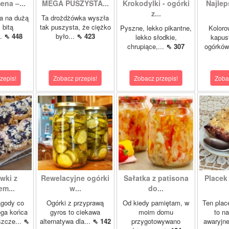
ena –...
MEGA PUSZYSTA...
Krokodylki - ogórki
Najlep
z...
a na dużą
Ta drożdżówka wyszła
 bitą
tak puszysta, że ciężko
Pyszne, lekko pikantne,
Koloro
..
⇖ 448
było...
⇖ 423
lekko słodkie,
kapust
chrupiące,...
⇖ 307
ogórków
zepis!
Zobacz przepis!
Zobacz przepis!
Zoba
wki z
Rewelacyjne ogórki
Sałatka z patisona
Placek
m...
w...
do...
agody co
Ogórki z przyprawą
Od kiedy pamiętam, w
Ten plac
ega końca
gyros to ciekawa
moim domu
to n
szcze...
⇖
alternatywa dla...
⇖ 142
przygotowywano
awaryjne