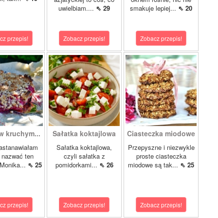
uwielbiam....
⇖ 29
smakuje lepiej...
⇖ 20
cz przepis!
Zobacz przepis!
Zobacz przepis!
w kruchym...
Sałatka koktajlowa
Ciasteczka miodowe
astanawiałam
Sałatka koktajlowa,
Przepyszne i niezwykle
k nazwać ten
czyli sałatka z
proste ciasteczka
 Monika...
⇖ 25
pomidorkami...
⇖ 26
miodowe są tak...
⇖ 25
cz przepis!
Zobacz przepis!
Zobacz przepis!