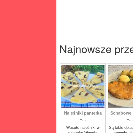
Najnowsze prz
Naleśniki panterka
Schabowe 
–...
–...
Wesołe naleśniki w
Są takie obia
panterkę Wesołe
zapachu ni