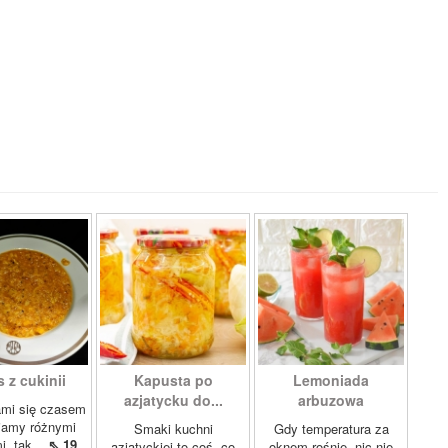
 z cukinii
Kapusta po
Lemoniada
azjatycku do...
arbuzowa
ami się czasem
iamy różnymi
Smaki kuchni
Gdy temperatura za
i, tak...
⇖ 19
azjatyckiej to coś, co
oknem rośnie, nic nie