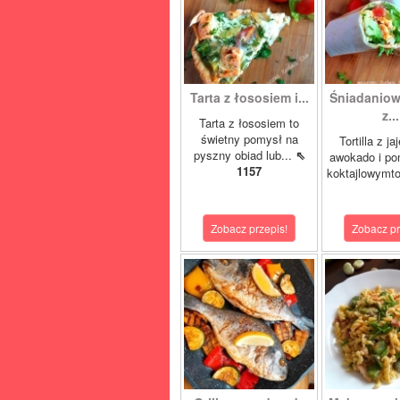
Tarta z łososiem i...
Śniadaniowa
z...
Tarta z łososiem to
świetny pomysł na
Tortilla z ja
pyszny obiad lub...
⇖
awokado i po
1157
koktajlowymto
Zobacz przepis!
Zobacz pr