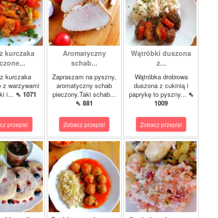
z kurczaka
Aromatyczny
Wątróbki duszona
czone...
schab...
z...
z kurczaka
Zapraszam na pyszny,
Wątróbka drobiowa
e z warzywami
aromatyczny schab
duszona z cukinią i
i i...
⇖ 1071
pieczony.Taki schab...
paprykę to pyszny...
⇖
⇖ 881
1009
cz przepis!
Zobacz przepis!
Zobacz przepis!