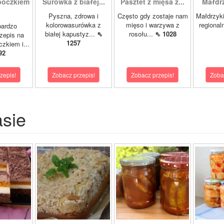
boczkiem
Surówka z białej...
Pasztet z mięsa z...
Małdrzy
Pyszna, zdrowa i
Często gdy zostaje nam
Małdrzyk
kolorowasurówka z
mięso i warzywa z
regional
bardzo
białej kapustyz...
⇖
rosołu...
⇖ 1028
zepis na
1257
zkiem i...
92
zepis!
Zobacz przepis!
Zobacz przepis!
Zoba
asie