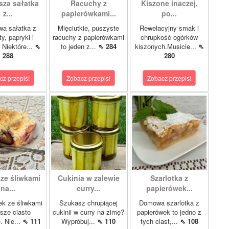
sza sałatka
Racuchy z
Kiszone inaczej,
z...
papierówkami...
po...
wa sałatka z
Mięciutkie, puszyste
Rewelacyjny smak i
y, papryki i
racuchy z papierówkami
chrupkość ogórków
 Niektóre...
⇖
to jeden z...
⇖ 284
kiszonych.Musicie...
⇖
288
280
cz przepis!
Zobacz przepis!
Zobacz przepis!
 ze śliwkami
Cukinia w zalewie
Szarlotka z
na...
curry...
papierówek...
ek ze śliwkami
Szukasz chrupiącej
Domowa szarlotka z
asze ciasto
cukinii w curry na zimę?
papierówek to jedno z
. Nie...
⇖ 111
Wypróbuj...
⇖ 110
tych ciast,...
⇖ 108