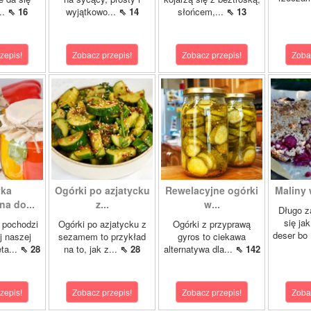
..
⇖ 16
wyjątkowo...
⇖ 14
słońcem,...
⇖ 13
zepis!
Zobacz przepis!
Zobacz przepis!
Zoba
yka
Ogórki po azjatycku
Rewelacyjne ogórki
Maliny 
a do...
z...
w...
Długo z
się ja
 pochodzi
Ogórki po azjatycku z
Ogórki z przyprawą
deser bo
j naszej
sezamem to przykład
gyros to ciekawa
ta...
⇖ 28
na to, jak z...
⇖ 28
alternatywa dla...
⇖ 142
zepis!
Zobacz przepis!
Zobacz przepis!
Zoba