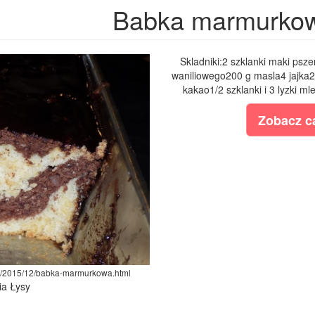
Babka marmurko
Skladniki:2 szklanki maki psze
waniliowego200 g masla4 jajka2 
kakao1/2 szklanki i 3 lyzki m
Zobacz ca
om/2015/12/babka-marmurkowa.html
ia Łysy