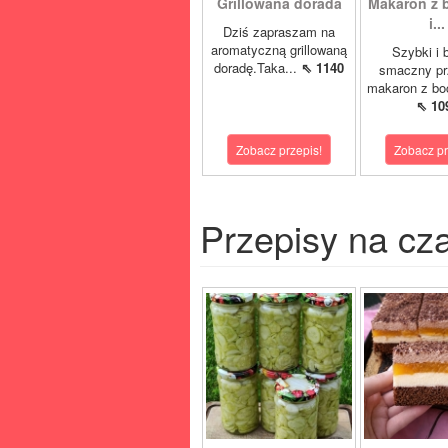
Grillowana dorada
Makaron z 
i...
Dziś zapraszam na
aromatyczną grillowaną
Szybki i 
doradę.Taka...
⇖ 1140
smaczny pr
makaron z boc
⇖ 10
Zobacz przepis!
Zobacz pr
Przepisy na cz