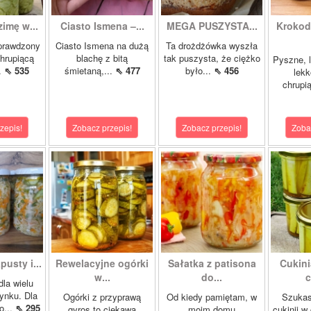
zimę w...
Ciasto Ismena –...
MEGA PUSZYSTA...
Krokody
prawdzony
Ciasto Ismena na dużą
Ta drożdżówka wyszła
chrupiącą
blachę z bitą
tak puszysta, że ciężko
Pyszne, l
..
⇖ 535
śmietaną,...
⇖ 477
było...
⇖ 456
lekk
chrupią
zepis!
Zobacz przepis!
Zobacz przepis!
Zoba
pusty i...
Rewelacyjne ogórki
Sałatka z patisona
Cukini
w...
do...
c
dla wielu
ynku. Dla
Ogórki z przyprawą
Od kiedy pamiętam, w
Szukas
o...
⇖ 295
gyros to ciekawa
moim domu
cukinii w