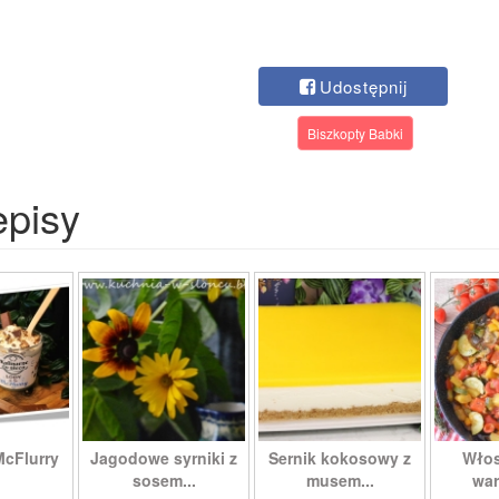
Udostępnij
Biszkopty Babki
episy
McFlurry
Jagodowe syrniki z
Sernik kokosowy z
Włos
sosem...
musem...
war