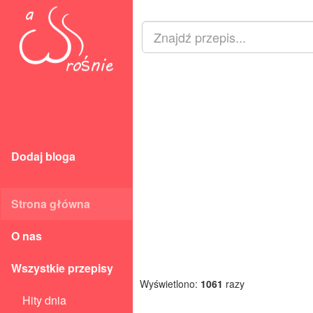
Dodaj bloga
Strona główna
O nas
Wszystkie przepisy
Wyświetlono:
1061
razy
Hity dnia