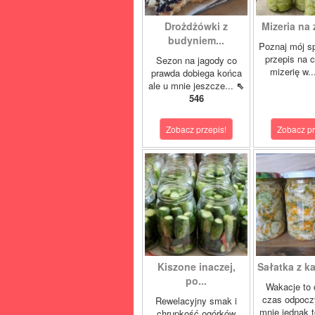
Drożdżówki z
Mizeria na 
budyniem...
Poznaj mój s
przepis na 
Sezon na jagody co
mizerię w.
prawda dobiega końca
ale u mnie jeszcze...
⇖
546
Zobacz przepis!
Zobacz pr
Kiszone inaczej,
Sałatka z ka
po...
Wakacje to 
czas odpocz
Rewelacyjny smak i
mnie jednak t
chrupkość ogórków