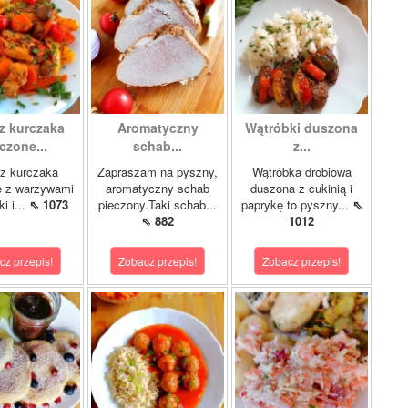
z kurczaka
Aromatyczny
Wątróbki duszona
czone...
schab...
z...
z kurczaka
Zapraszam na pyszny,
Wątróbka drobiowa
e z warzywami
aromatyczny schab
duszona z cukinią i
i i...
⇖ 1073
pieczony.Taki schab...
paprykę to pyszny...
⇖
⇖ 882
1012
cz przepis!
Zobacz przepis!
Zobacz przepis!