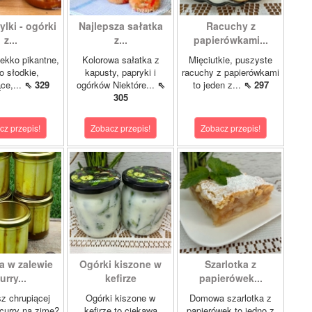
lki - ogórki
Najlepsza sałatka
Racuchy z
z...
z...
papierówkami...
ekko pikantne,
Kolorowa sałatka z
Mięciutkie, puszyste
o słodkie,
kapusty, papryki i
racuchy z papierówkami
ce,...
⇖ 329
ogórków Niektóre...
⇖
to jeden z...
⇖ 297
305
cz przepis!
Zobacz przepis!
Zobacz przepis!
a w zalewie
Ogórki kiszone w
Szarlotka z
urry...
kefirze
papierówek...
z chrupiącej
Ogórki kiszone w
Domowa szarlotka z
 curry na zimę?
kefirze to ciekawa
papierówek to jedno z