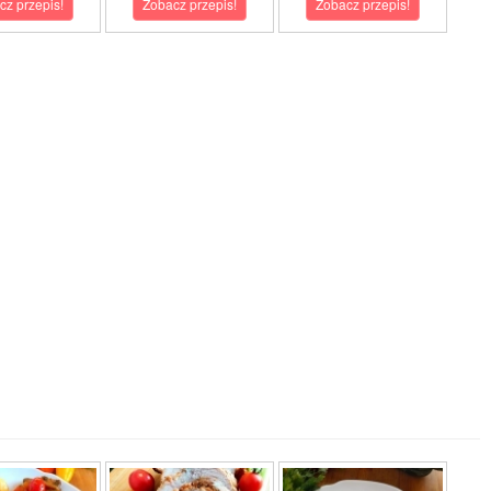
cz przepis!
Zobacz przepis!
Zobacz przepis!