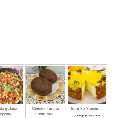
ki gulasz
Ciemne kruche
Sernik z kremem...
zywny...
ciasto pod...
Sernik z kremem