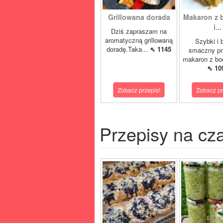
Grillowana dorada
Makaron z 
i...
Dziś zapraszam na
aromatyczną grillowaną
Szybki i 
doradę.Taka...
⇖ 1145
smaczny pr
makaron z boc
⇖ 10
Zobacz przepis!
Zobacz pr
Przepisy na cz