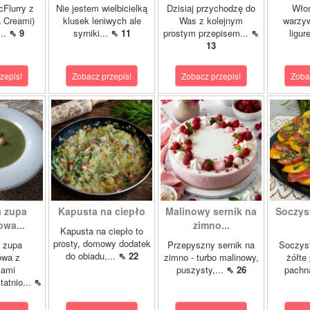
cFlurry z
Nie jestem wielbicielką
Dzisiaj przychodzę do
Włos
a Creami)
klusek leniwych ale
Was z kolejnym
warzyw
...
⇖ 9
syrniki...
⇖ 11
prostym przepisem...
⇖
ligur
13
zepis!
Zobacz przepis!
Zobacz przepis!
Zoba
 zupa
Kapusta na ciepło
Malinowy sernik na
Soczys
wa...
zimno...
Kapusta na ciepło to
prosty, domowy dodatek
 zupa
Przepyszny sernik na
Soczyst
do obiadu,...
⇖ 22
owa z
zimno - turbo malinowy,
żółte
kami
puszysty,...
⇖ 26
pachn
atnio...
⇖