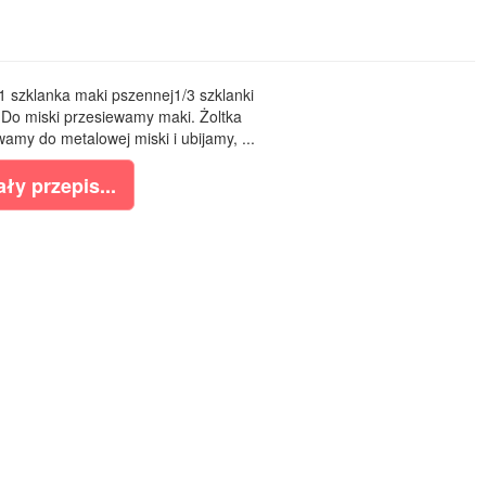
u1 szklanka maki pszennej1/3 szklanki
Do miski przesiewamy maki. Żoltka
wamy do metalowej miski i ubijamy, ...
ły przepis...