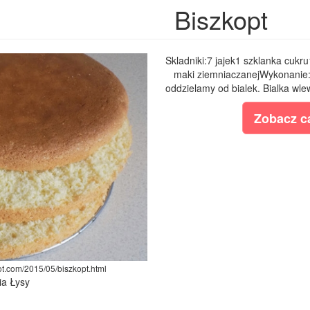
Biszkopt
Skladniki:7 jajek1 szklanka cukr
maki ziemniaczanejWykonanie:
oddzielamy od bialek. Bialka wle
Zobacz ca
ot.com/2015/05/biszkopt.html
ia Łysy