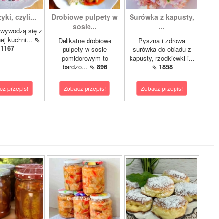
ki, czyli...
Drobiowe pulpety w
Surówka z kapusty,
sosie...
...
iwywodzą się z
nej kuchni...
⇖
Delikatne drobiowe
Pyszna i zdrowa
1167
pulpety w sosie
surówka do obiadu z
pomidorowym to
kapusty, rzodkiewki i...
bardzo...
⇖ 896
⇖ 1858
cz przepis!
Zobacz przepis!
Zobacz przepis!