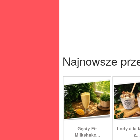
Najnowsze prz
Gęsty Fit
Lody à la 
Milkshake...
z...