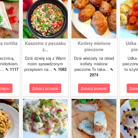
 tortilla
Kaszotto z pęczaku
Kotlety mielone
Udka 
z...
pieczone
pie
jecznicą,
Dziś dzielę się z Wami
Dziś wleciały na obiad
Udka 
midorkiem
moim sprawdzonym
kotlety mielone
pieczon
...
⇖ 1117
przepisem na...
⇖ 1082
pieczone.To taka...
⇖
to szybk
2974
zepis!
Zobacz przepis!
Zobacz przepis!
Zoba