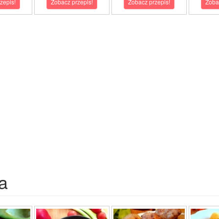
zepis!
Zobacz przepis!
Zobacz przepis!
Zoba
a