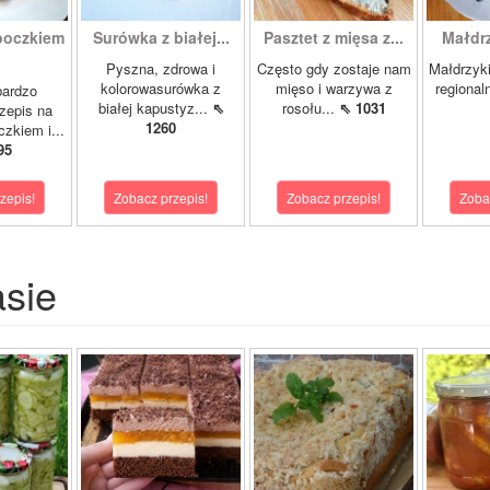
boczkiem
Surówka z białej...
Pasztet z mięsa z...
Małdrzy
Pyszna, zdrowa i
Często gdy zostaje nam
Małdrzyk
kolorowasurówka z
mięso i warzywa z
regional
bardzo
białej kapustyz...
⇖
rosołu...
⇖ 1031
zepis na
1260
zkiem i...
95
zepis!
Zobacz przepis!
Zobacz przepis!
Zoba
asie