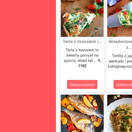
Tarta z łososiem i...
Śniadaniowa
z...
Tarta z łososiem to
świetny pomysł na
Tortilla z ja
pyszny obiad lub...
⇖
awokado i po
1162
koktajlowymto
Zobacz przepis!
Zobacz pr