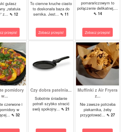
pomarańczowym to
ki gulasz
To ciemne kruche ciasto
połączenie delikatnej,...
ny „ratatuia
to doskonała baza do
⇖ 14
e” z...
⇖ 12
sernika. Jest...
⇖ 11
cz przepis!
Zobacz przepis!
Zobacz przepis!
te pomidory
Czy dobra patelnia...
Muffinki z Air Fryera
w...
z...
Sobotnie śniadanie
potrafi szybko stracić
e czerwone i
Nie zawsze potrzeba
swój spokojny...
⇖ 21
 pomidory w
piekarnika, żeby
ącej...
⇖ 32
przygotować...
⇖ 27