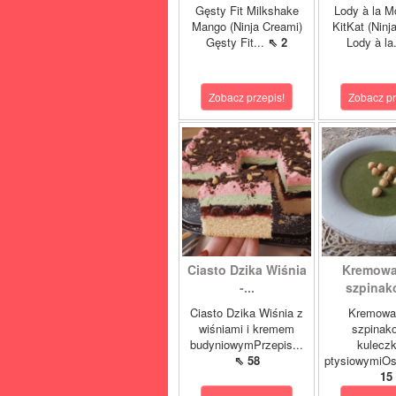
Gęsty Fit Milkshake
Lody à la M
Mango (Ninja Creami)
KitKat (Ninj
Gęsty Fit...
⇖ 2
Lody à la
Zobacz przepis!
Zobacz pr
Ciasto Dzika Wiśnia
Kremowa
-...
szpinako
Ciasto Dzika Wiśnia z
Kremowa
wiśniami i kremem
szpinak
budyniowymPrzepis...
kulecz
⇖ 58
ptysiowymiOst
15