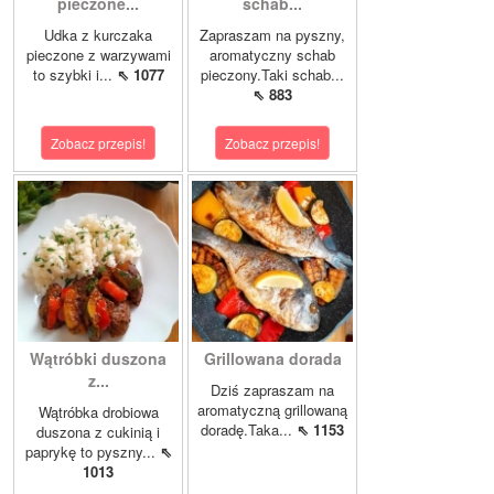
pieczone...
schab...
Udka z kurczaka
Zapraszam na pyszny,
pieczone z warzywami
aromatyczny schab
to szybki i...
⇖ 1077
pieczony.Taki schab...
⇖ 883
Zobacz przepis!
Zobacz przepis!
Wątróbki duszona
Grillowana dorada
z...
Dziś zapraszam na
aromatyczną grillowaną
Wątróbka drobiowa
doradę.Taka...
⇖ 1153
duszona z cukinią i
paprykę to pyszny...
⇖
1013