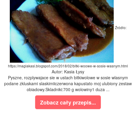
Źródło:
https://magiakasi.blogspot.com/2018/02/bitki-woowe-w-sosie-wasnym.html
Autor: Kasia Łysy
Pyszne, rozplywajace sie w ustach bitkiwolowe w sosie wlasnym
podane zkluskami slaskimiiczerwona kapustato moj ulubiony zestaw
obiadowy.Skladniki:700 g wolowiny1 duza ...
Zobacz cały przepis...