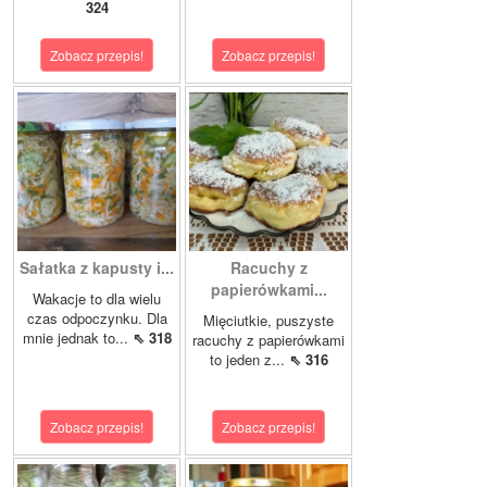
324
Zobacz przepis!
Zobacz przepis!
Sałatka z kapusty i...
Racuchy z
papierówkami...
Wakacje to dla wielu
czas odpoczynku. Dla
Mięciutkie, puszyste
mnie jednak to...
⇖ 318
racuchy z papierówkami
to jeden z...
⇖ 316
Zobacz przepis!
Zobacz przepis!