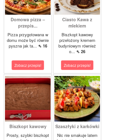
Domowa pizza –
Ciasto Kawa z
przepis...
mlekiem
Pizza przygotowana w
Biszkopt kawowy
domu może być równie
przełożony kremem
pyszna jak ta...
⇖ 16
budyniowym również
o...
⇖ 26
Zobacz przepis!
Zobacz przepis!
Biszkopt kawowy
Szaszłyki z karkówki
Prosty, szybki biszkopt
Nic nie smakuje latem