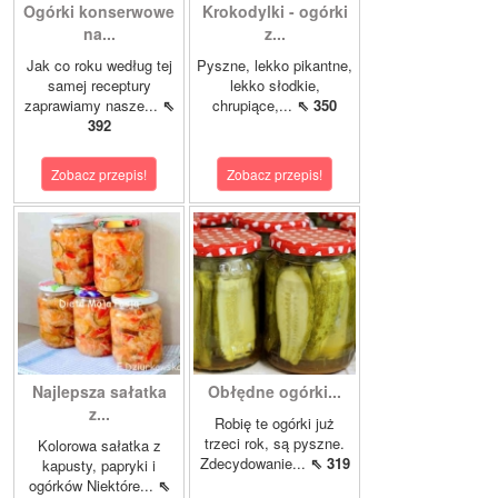
Ogórki konserwowe
Krokodylki - ogórki
na...
z...
Jak co roku według tej
Pyszne, lekko pikantne,
samej receptury
lekko słodkie,
zaprawiamy nasze...
⇖
chrupiące,...
⇖ 350
392
Zobacz przepis!
Zobacz przepis!
Najlepsza sałatka
Obłędne ogórki...
z...
Robię te ogórki już
trzeci rok, są pyszne.
Kolorowa sałatka z
Zdecydowanie...
⇖ 319
kapusty, papryki i
ogórków Niektóre...
⇖