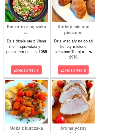
Kaszotto z pęczaku
Kotlety mielone
z...
pieczone
Dziś dzielę się z Wami
Dziś wleciały na obiad
moim sprawdzonym
kotlety mielone
przepisem na...
⇖ 1085
pieczone.To taka...
⇖
2976
Zobacz przepis!
Zobacz przepis!
Udka z kurczaka
Aromatyczny