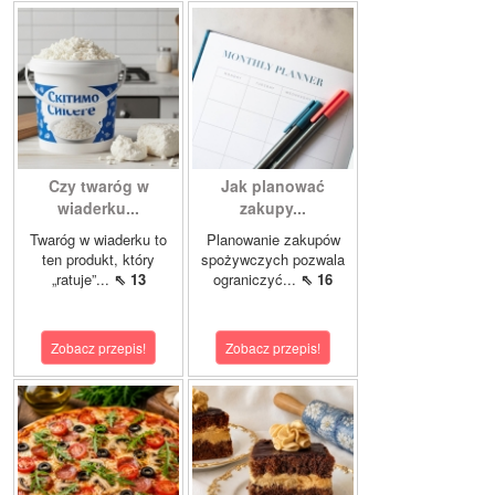
Czy twaróg w
Jak planować
wiaderku...
zakupy...
Twaróg w wiaderku to
Planowanie zakupów
ten produkt, który
spożywczych pozwala
„ratuje”...
⇖ 13
ograniczyć...
⇖ 16
Zobacz przepis!
Zobacz przepis!