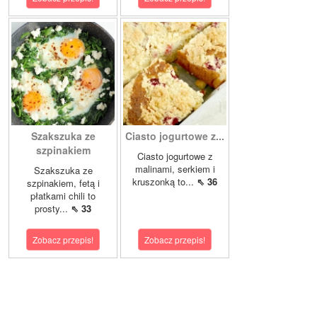
Szakszuka ze
Ciasto jogurtowe z...
szpinakiem
Ciasto jogurtowe z
malinami, serkiem i
Szakszuka ze
kruszonką to...
⇖ 36
szpinakiem, fetą i
płatkami chili to
prosty...
⇖ 33
Zobacz przepis!
Zobacz przepis!