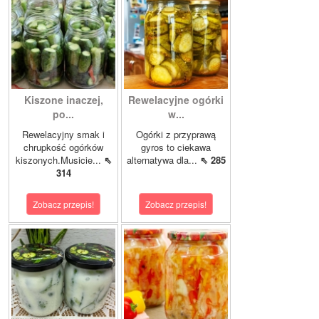
Kiszone inaczej,
Rewelacyjne ogórki
po...
w...
Rewelacyjny smak i
Ogórki z przyprawą
chrupkość ogórków
gyros to ciekawa
kiszonych.Musicie...
⇖
alternatywa dla...
⇖ 285
314
Zobacz przepis!
Zobacz przepis!