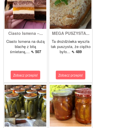
Ciasto Ismena –...
MEGA PUSZYSTA...
Ciasto Ismena na dużą
Ta drożdżówka wyszła
blachę z bitą
tak puszysta, że ciężko
śmietaną,...
⇖ 507
było...
⇖ 489
Zobacz przepis!
Zobacz przepis!