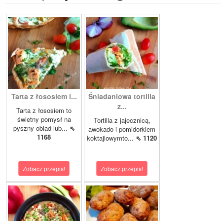
Tarta z łososiem i...
Śniadaniowa tortilla
z...
Tarta z łososiem to
świetny pomysł na
Tortilla z jajecznicą,
pyszny obiad lub...
⇖
awokado i pomidorkiem
1168
koktajlowymto...
⇖ 1120
Zobacz przepis!
Zobacz przepis!