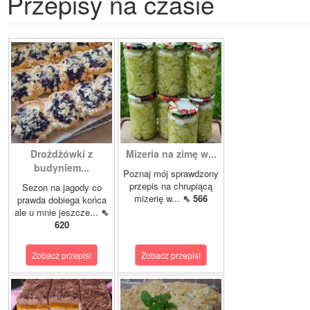
Przepisy na czasie
Drożdżówki z
Mizeria na zimę w...
budyniem...
Poznaj mój sprawdzony
przepis na chrupiącą
Sezon na jagody co
mizerię w...
⇖ 566
prawda dobiega końca
ale u mnie jeszcze...
⇖
620
Zobacz przepis!
Zobacz przepis!