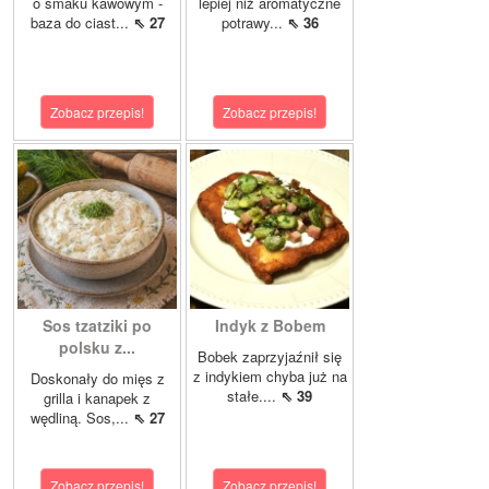
o smaku kawowym -
lepiej niż aromatyczne
baza do ciast...
⇖ 27
potrawy...
⇖ 36
Zobacz przepis!
Zobacz przepis!
Sos tzatziki po
Indyk z Bobem
polsku z...
Bobek zaprzyjaźnił się
z indykiem chyba już na
Doskonały do mięs z
stałe....
⇖ 39
grilla i kanapek z
wędliną. Sos,...
⇖ 27
Zobacz przepis!
Zobacz przepis!