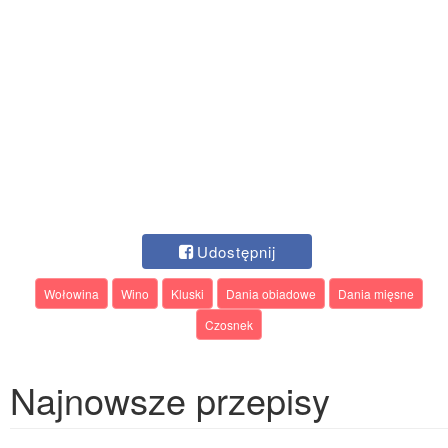
Udostępnij
Wołowina
Wino
Kluski
Dania obiadowe
Dania mięsne
Czosnek
Najnowsze przepisy