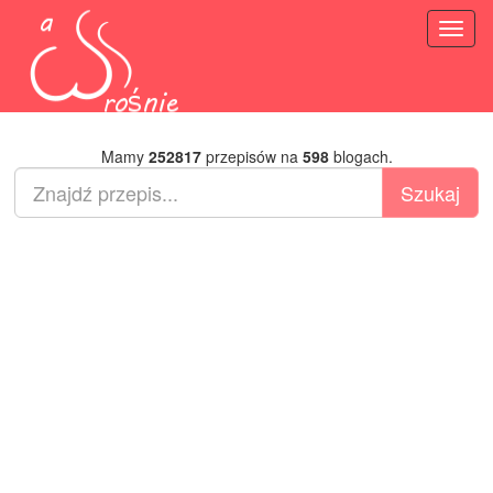
Toggl
naviga
Mamy
252817
przepisów na
598
blogach.