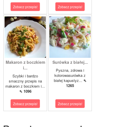
Zobacz przepis!
Zobacz przepis!
Makaron z boczkiem
Surówka z białej...
i...
Pyszna, zdrowa i
kolorowasurówka z
Szybki i bardzo
białej kapustyz...
⇖
smaczny przepis na
1265
makaron z boczkiem i...
⇖ 1096
Zobacz przepis!
Zobacz przepis!