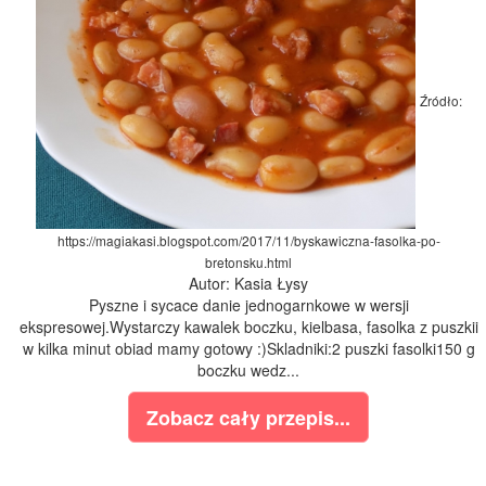
Źródło:
https://magiakasi.blogspot.com/2017/11/byskawiczna-fasolka-po-
bretonsku.html
Autor: Kasia Łysy
Pyszne i sycace danie jednogarnkowe w wersji
ekspresowej.Wystarczy kawalek boczku, kielbasa, fasolka z puszkii
w kilka minut obiad mamy gotowy :)Skladniki:2 puszki fasolki150 g
boczku wedz...
Zobacz cały przepis...