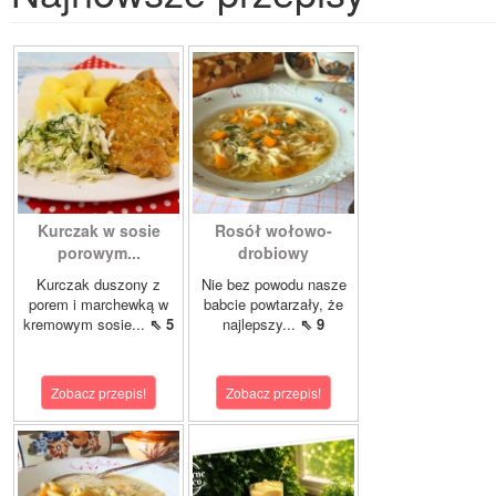
Kurczak w sosie
Rosół wołowo-
porowym...
drobiowy
Kurczak duszony z
Nie bez powodu nasze
porem i marchewką w
babcie powtarzały, że
kremowym sosie...
⇖ 5
najlepszy...
⇖ 9
Zobacz przepis!
Zobacz przepis!