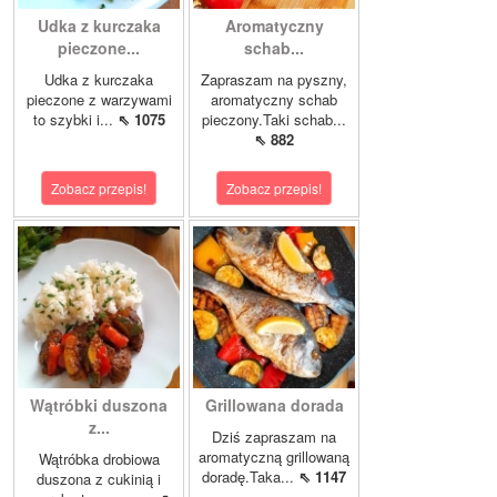
Udka z kurczaka
Aromatyczny
pieczone...
schab...
Udka z kurczaka
Zapraszam na pyszny,
pieczone z warzywami
aromatyczny schab
to szybki i...
⇖ 1075
pieczony.Taki schab...
⇖ 882
Zobacz przepis!
Zobacz przepis!
Wątróbki duszona
Grillowana dorada
z...
Dziś zapraszam na
aromatyczną grillowaną
Wątróbka drobiowa
doradę.Taka...
⇖ 1147
duszona z cukinią i