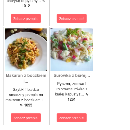
paprykę to pyszny...
⇖
1012
Zobacz przepis!
Zobacz przepis!
Makaron z boczkiem
Surówka z białej...
i...
Pyszna, zdrowa i
kolorowasurówka z
Szybki i bardzo
białej kapustyz...
⇖
smaczny przepis na
1261
makaron z boczkiem i...
⇖ 1095
Zobacz przepis!
Zobacz przepis!