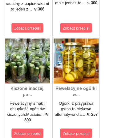
mnie jednak to...
⇖ 300
racuchy z papierówkami
to jeden z...
⇖ 306
Zobacz przepis!
Zobacz przepis!
Kiszone inaczej,
Rewelacyjne ogórki
po...
w...
Rewelacyjny smak i
Ogórki z przyprawą
chrupkość ogórków
gyros to ciekawa
kiszonych.Musicie...
⇖
alternatywa dla...
⇖ 257
300
Zobacz przepis!
Zobacz przepis!