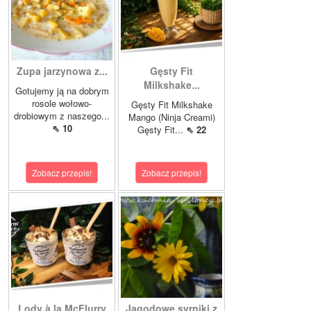
Zupa jarzynowa z...
Gęsty Fit
Milkshake...
Gotujemy ją na dobrym
rosole wołowo-
Gęsty Fit Milkshake
drobiowym z naszego...
Mango (Ninja Creami)
⇖ 10
Gęsty Fit...
⇖ 22
Zobacz przepis!
Zobacz przepis!
Lody à la McFlurry
Jagodowe syrniki z