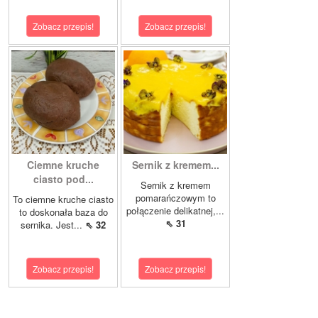
Zobacz przepis!
Zobacz przepis!
Ciemne kruche
Sernik z kremem...
ciasto pod...
Sernik z kremem
pomarańczowym to
To ciemne kruche ciasto
połączenie delikatnej,...
to doskonała baza do
⇖ 31
sernika. Jest...
⇖ 32
Zobacz przepis!
Zobacz przepis!