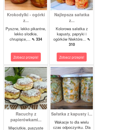
Krokodylki - ogórki
Najlepsza sałatka
z...
z...
Pyszne, lekko pikantne,
Kolorowa sałatka z
lekko słodkie,
kapusty, papryki i
chrupiące,...
⇖ 334
ogórków Niektóre...
⇖
310
Zobacz przepis!
Zobacz przepis!
Racuchy z
Sałatka z kapusty i...
papierówkami...
Wakacje to dla wielu
czas odpoczynku. Dla
Mięciutkie, puszyste