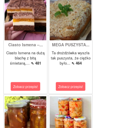
Ciasto Ismena –...
MEGA PUSZYSTA...
Ciasto Ismena na dużą
Ta drożdżówka wyszła
blachę z bitą
tak puszysta, że ciężko
śmietaną,...
⇖ 481
było...
⇖ 464
Zobacz przepis!
Zobacz przepis!