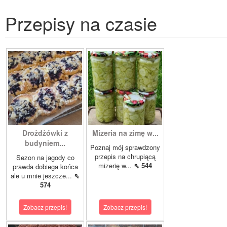
Przepisy na czasie
Drożdżówki z
Mizeria na zimę w...
budyniem...
Poznaj mój sprawdzony
przepis na chrupiącą
Sezon na jagody co
mizerię w...
⇖ 544
prawda dobiega końca
ale u mnie jeszcze...
⇖
574
Zobacz przepis!
Zobacz przepis!