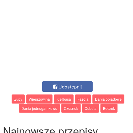
Udostępnij
Zupy
Wieprzowina
Kiełbasa
Fasola
Dania obiadowe
Dania jednogarnkowe
Czosnek
Cebula
Boczek
Najnowsze przepisy