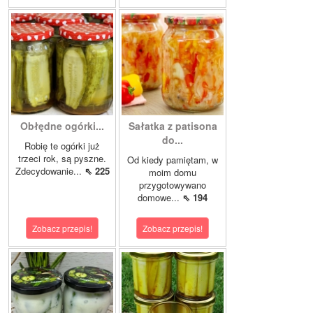
Obłędne ogórki...
Sałatka z patisona
do...
Robię te ogórki już
trzeci rok, są pyszne.
Od kiedy pamiętam, w
Zdecydowanie...
⇖ 225
moim domu
przygotowywano
domowe...
⇖ 194
Zobacz przepis!
Zobacz przepis!