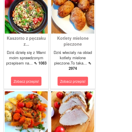
Kaszotto z pęczaku
Kotlety mielone
z...
pieczone
Dziś dzielę się z Wami
Dziś wleciały na obiad
moim sprawdzonym
kotlety mielone
przepisem na...
⇖ 1083
pieczone.To taka...
⇖
2974
Zobacz przepis!
Zobacz przepis!