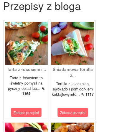
Przepisy z bloga
Tarta z łososiem i...
Śniadaniowa tortilla
z...
Tarta z łososiem to
świetny pomysł na
Tortilla z jajecznicą,
pyszny obiad lub...
⇖
awokado i pomidorkiem
1164
koktajlowymto...
⇖ 1117
Zobacz przepis!
Zobacz przepis!