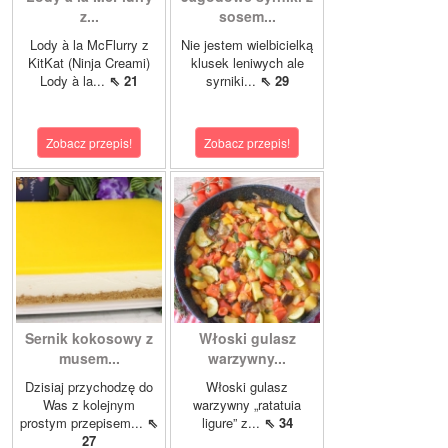
z...
sosem...
Lody à la McFlurry z
Nie jestem wielbicielką
KitKat (Ninja Creami)
klusek leniwych ale
Lody à la...
⇖ 21
syrniki...
⇖ 29
Zobacz przepis!
Zobacz przepis!
Sernik kokosowy z
Włoski gulasz
musem...
warzywny...
Dzisiaj przychodzę do
Włoski gulasz
Was z kolejnym
warzywny „ratatuia
prostym przepisem...
⇖
ligure” z...
⇖ 34
27