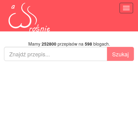
Toggl
naviga
Mamy
252800
przepisów na
598
blogach.