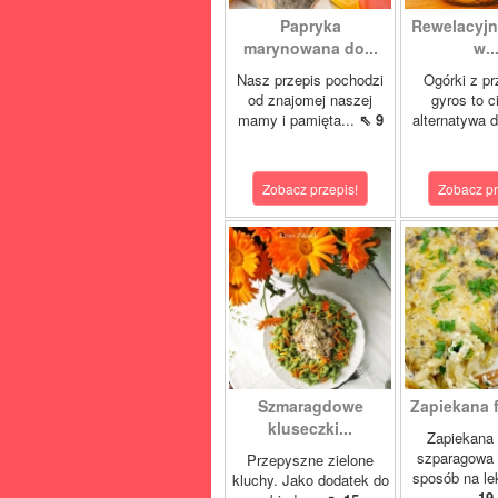
Papryka
Rewelacyjn
marynowana do...
w..
Nasz przepis pochodzi
Ogórki z p
od znajomej naszej
gyros to 
mamy i pamięta...
⇖ 9
alternatywa d
Zobacz przepis!
Zobacz pr
Szmaragdowe
Zapiekana f
kluseczki...
Zapiekana 
szparagowa 
Przepyszne zielone
sposób na lek
kluchy. Jako dodatek do
19