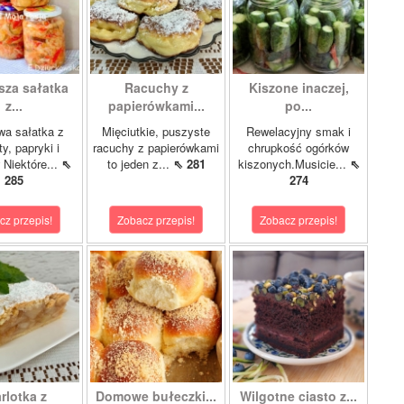
sza sałatka
Racuchy z
Kiszone inaczej,
z...
papierówkami...
po...
wa sałatka z
Mięciutkie, puszyste
Rewelacyjny smak i
y, papryki i
racuchy z papierówkami
chrupkość ogórków
 Niektóre...
⇖
to jeden z...
⇖ 281
kiszonych.Musicie...
⇖
285
274
cz przepis!
Zobacz przepis!
Zobacz przepis!
rlotka z
Domowe bułeczki...
Wilgotne ciasto z...