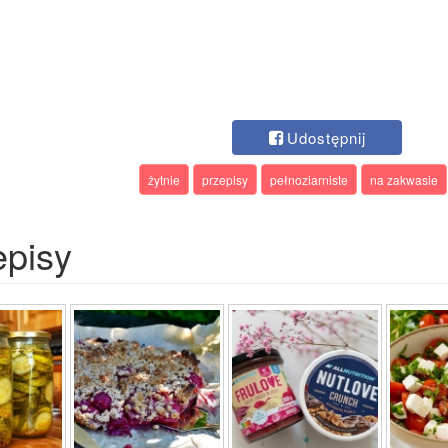
Udostępnij
żytnie
przepisy
pełnoziarniste
na zakwasie
episy