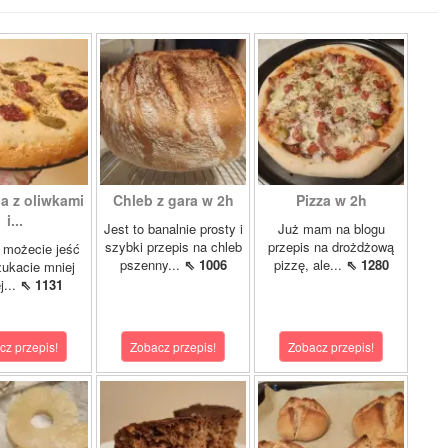
a z oliwkami
Chleb z gara w 2h
Pizza w 2h
i...
Jest to banalnie prosty i
Już mam na blogu
szybki przepis na chleb
przepis na drożdżową
e możecie jeść
pszenny...
⇖ 1006
pizzę, ale...
⇖ 1280
zukacie mniej
j...
⇖ 1131
cz przepis!
Zobacz przepis!
Zobacz przepis!