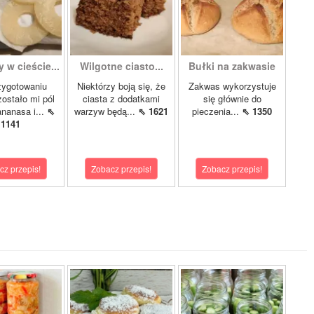
 w cieście...
Wilgotne ciasto...
Bułki na zakwasie
zygotowaniu
Niektórzy boją się, że
Zakwas wykorzystuje
zostało mi pól
ciasta z dodatkami
się głównie do
ananasa i...
⇖
warzyw będą...
⇖ 1621
pieczenia...
⇖ 1350
1141
cz przepis!
Zobacz przepis!
Zobacz przepis!