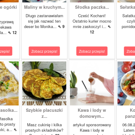
e ogórki
Maliny w kruchym...
Słodka paczka...
Sałatk
.
Długo zastanawiałam
Cześć Kochani!
Sałatka
się jak nazwać ten
Ostatnio kurier mocno
czyl
rzyprawą
deser bo Monika...
⇖ 9
mnie zaskoczył i...
⇖
pomido
ciekawa
12
la...
⇖ 12
zepis!
Zobacz przepis!
Zobacz przepis!
Zoba
asolka...
Szybkie placuszki
Kawa i lody w
Ko
z...
domowym...
panza
fasolka
to prosty
Masz cukinię i kilka
artykuł sponsorowany
06.08
ki, a...
⇖
prostych składników?
Kawa i lody w
Latem 