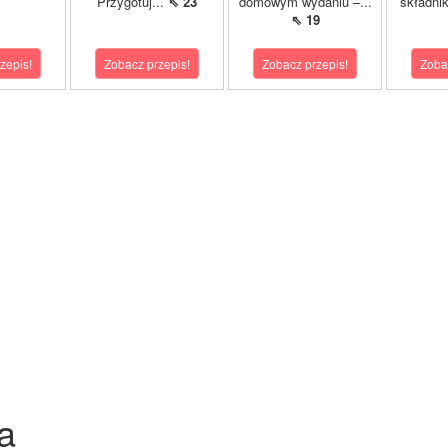
Przygotuj...
⇖ 23
domowym wydaniu –...
składnik
⇖ 19
zepis!
Zobacz przepis!
Zobacz przepis!
Zoba
a