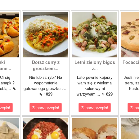
rki
Dorsz curry z
Letni zielony bigos
Focacci
ne...
groszkiem...
z...
Ci się
Nie lubisz ryb? Na
Lato pewnie kojarzy
Jeśli ni
kanapki?
wspomnienie
wam się z wieloma
sera, s
robią...
⇖
gotowanego groszku z...
kolorowymi
tłuste
⇖ 1029
warzywami...
⇖ 829
zepis!
Zobacz przepis!
Zobacz przepis!
Zoba