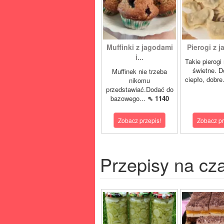
Muffinki z jagodami
Pierogi z 
i...
Takie pierogi
świetne. D
Muffinek nie trzeba
ciepło, dobre
nikomu
przedstawiać.Dodać do
bazowego...
⇖ 1140
Zobacz przepis!
Zobacz pr
Przepisy na cz