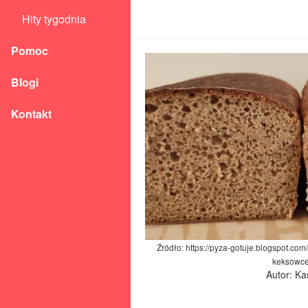
Hity tygodnia
Pomoc
Blogi
Kontakt
Źródło: https://pyza-gotuje.blogspot.co
keksowce
Autor: Ka