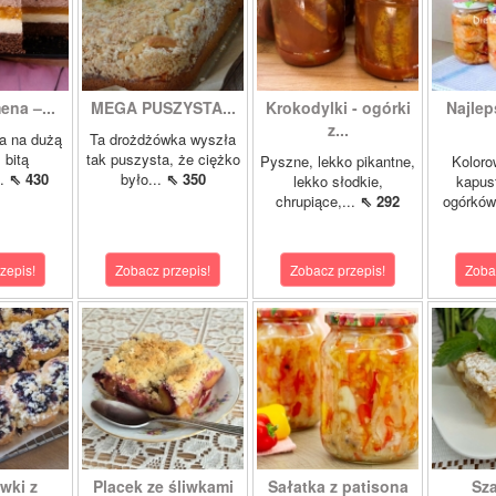
ena –...
MEGA PUSZYSTA...
Krokodylki - ogórki
Najlep
z...
a na dużą
Ta drożdżówka wyszła
 bitą
tak puszysta, że ciężko
Pyszne, lekko pikantne,
Koloro
..
⇖ 430
było...
⇖ 350
lekko słodkie,
kapust
chrupiące,...
⇖ 292
ogórków
zepis!
Zobacz przepis!
Zobacz przepis!
Zoba
wki z
Placek ze śliwkami
Sałatka z patisona
Sza