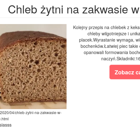
Chleb żytni na zakwasie 
Kolejny przepis na chlebek z ke
chleby wilgotniejsze i unik
placek.Wyrastanie wymaga, wię
bochenków.Łatwiej piec takie 
opanowali formowania boch
naczyń.Składniki:16
Zobacz ca
m/2020/04/chleb-zytni-na-zakwasie-w-
.html
siasss