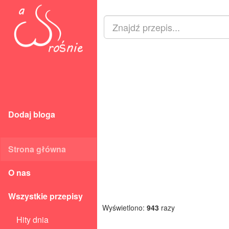
Dodaj bloga
Strona główna
O nas
Wszystkie przepisy
Wyświetlono:
943
razy
Hity dnia