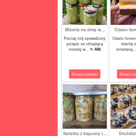
Mizeria na zimę w...
Ciasto Ism
Poznaj mój sprawdzony
Ciasto Ismen
przepis na chrupiącą
blachę z
mizerię w...
⇖ 488
śmietaną,.
Zobacz przepis!
Zobacz pr
Sałatka z kapusty i...
Drożdżó