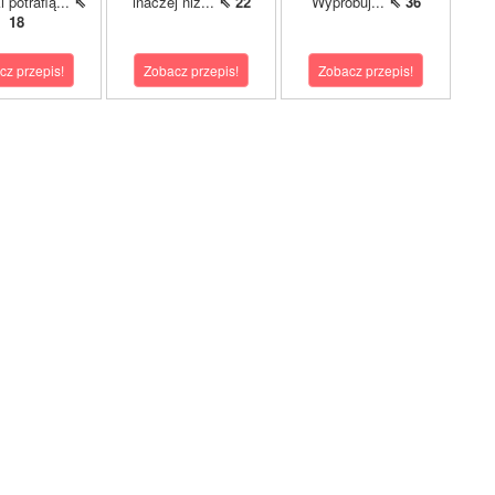
i potrafią...
⇖
inaczej niż...
⇖ 22
Wypróbuj...
⇖ 36
18
cz przepis!
Zobacz przepis!
Zobacz przepis!