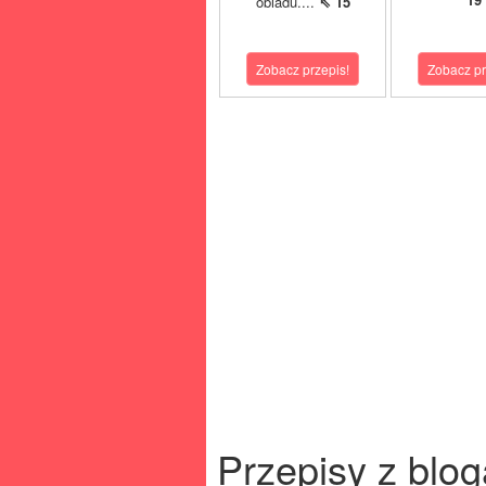
obiadu....
⇖ 15
Zobacz przepis!
Zobacz pr
Przepisy z blog