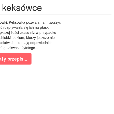
w keksówce
ksówki. Keksówka pozwala nam tworzyć
ać rozpływania się ich na płaski
kszej ilości czasu niż w przypadku
chlebki ludziom, którzy jeszcze nie
enkówlub nie mają odpowiednich
0 g zakwasu żytniego...
ły przepis...