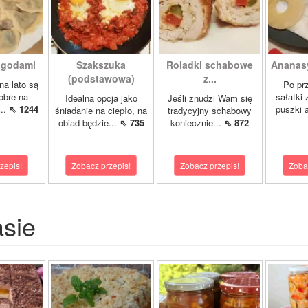
jagodami
Szakszuka
Roladki schabowe
Ananasy
(podstawowa)
z...
 na lato są
Po pr
obre na
sałatki 
Idealna opcja jako
Jeśli znudzi Wam się
...
⇖ 1244
puszki 
śniadanie na ciepło, na
tradycyjny schabowy
obiad będzie...
⇖ 735
koniecznie...
⇖ 872
zepis!
Zobacz przepis!
Zobacz przepis!
Zoba
asie