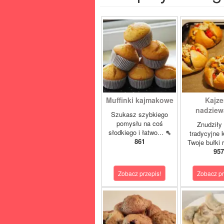
Muffinki kajmakowe
Kajze
nadziewa
Szukasz szybkiego
pomysłu na coś
Znudziły 
słodkiego i łatwo...
⇖
tradycyjne 
861
Twoje bułki 
957
Zobacz przepis!
Zobacz pr