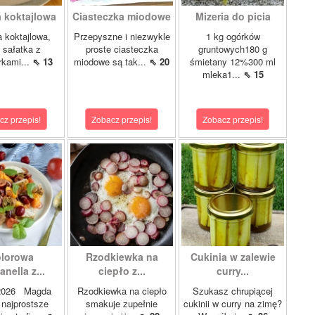
a koktajlowa
Ciasteczka miodowe
Mizeria do picia
 koktajlowa,
Przepyszne i niezwykle
1 kg ogórków
i sałatka z
proste ciasteczka
gruntowych180 g
rkami...
⇖ 13
miodowe są tak...
⇖ 20
śmietany 12%300 ml
mleka1...
⇖ 15
cz przepis!
Zobacz przepis!
Zobacz przepis!
lorowa
Rzodkiewka na
Cukinia w zalewie
nella z...
ciepło z...
curry...
.2026 Magda
Rzodkiewka na ciepło
Szukasz chrupiącej
najprostsze
smakuje zupełnie
cukinii w curry na zimę?