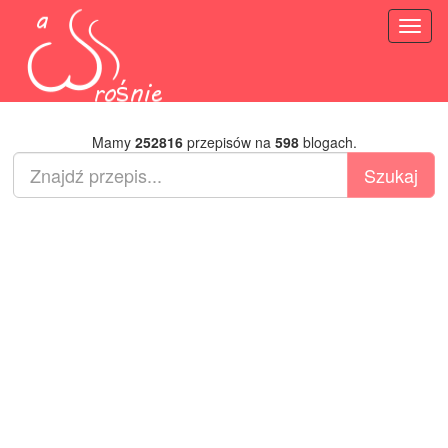
Toggl
naviga
Mamy
252816
przepisów na
598
blogach.