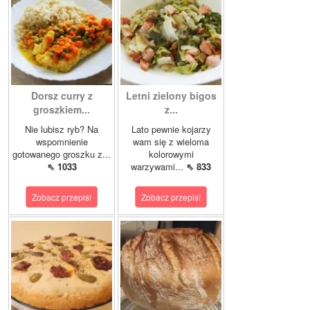
Dorsz curry z
Letni zielony bigos
groszkiem...
z...
Nie lubisz ryb? Na
Lato pewnie kojarzy
wspomnienie
wam się z wieloma
gotowanego groszku z...
kolorowymi
⇖ 1033
warzywami...
⇖ 833
Zobacz przepis!
Zobacz przepis!