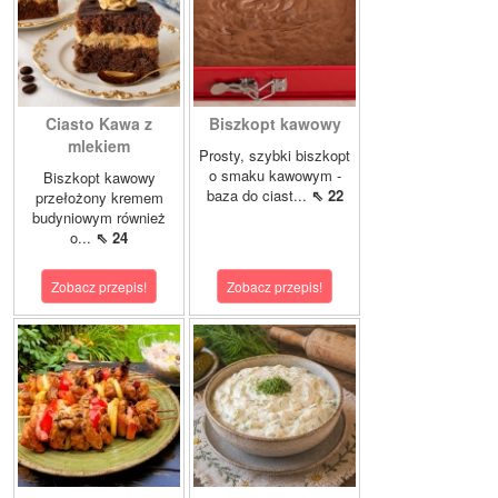
Ciasto Kawa z
Biszkopt kawowy
mlekiem
Prosty, szybki biszkopt
o smaku kawowym -
Biszkopt kawowy
baza do ciast...
⇖ 22
przełożony kremem
budyniowym również
o...
⇖ 24
Zobacz przepis!
Zobacz przepis!