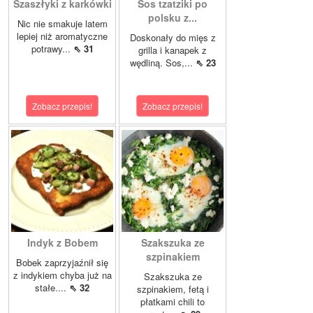
Szaszłyki z karkówki
Sos tzatziki po
polsku z...
Nic nie smakuje latem
lepiej niż aromatyczne
Doskonały do mięs z
potrawy...
⇖ 31
grilla i kanapek z
wędliną. Sos,...
⇖ 23
Zobacz przepis!
Zobacz przepis!
Indyk z Bobem
Szakszuka ze
szpinakiem
Bobek zaprzyjaźnił się
z indykiem chyba już na
Szakszuka ze
stałe....
⇖ 32
szpinakiem, fetą i
płatkami chili to