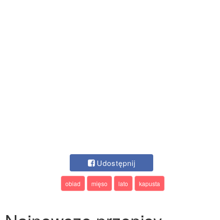
Udostępnij
obiad
mięso
lato
kapusta