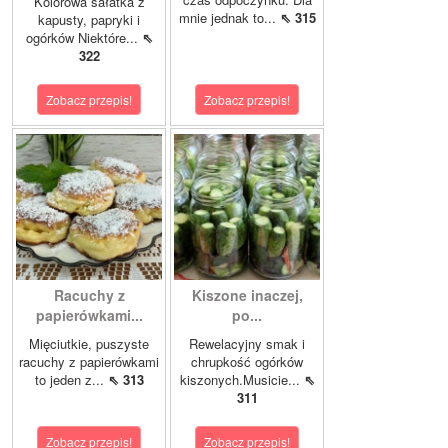
Kolorowa sałatka z
mnie jednak to...
⇖ 315
kapusty, papryki i
ogórków Niektóre...
⇖
322
Zobacz przepis!
Zobacz przepis!
Racuchy z
Kiszone inaczej,
papierówkami...
po...
Mięciutkie, puszyste
Rewelacyjny smak i
racuchy z papierówkami
chrupkość ogórków
to jeden z...
⇖ 313
kiszonych.Musicie...
⇖
311
Zobacz przepis!
Zobacz przepis!