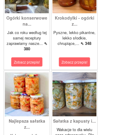
Ogórki konserwowe
Krokodylki - ogórki
na...
z...
Jak co roku według tej
Pyszne, lekko pikantne,
samej receptury
lekko słodkie,
zaprawiamy nasze...
⇖
chrupiące,...
⇖ 348
380
Zobacz przepis!
Zobacz przepis!
Najlepsza sałatka
Sałatka z kapusty i...
z...
Wakacje to dla wielu
czas odpoczynku. Dla