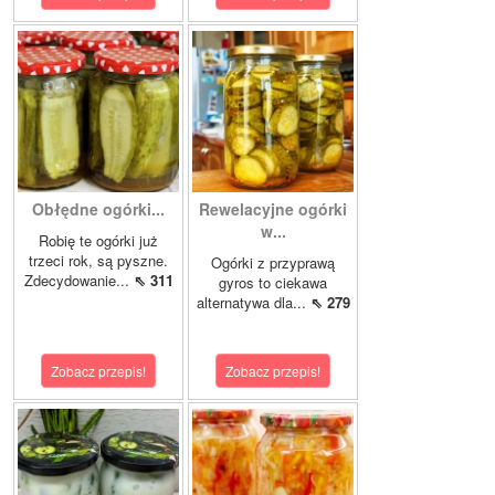
Obłędne ogórki...
Rewelacyjne ogórki
w...
Robię te ogórki już
trzeci rok, są pyszne.
Ogórki z przyprawą
Zdecydowanie...
⇖ 311
gyros to ciekawa
alternatywa dla...
⇖ 279
Zobacz przepis!
Zobacz przepis!