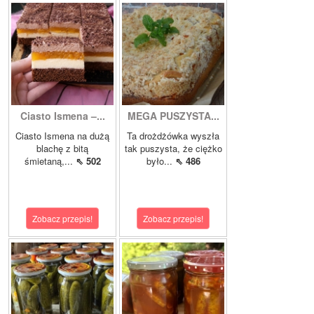
Ciasto Ismena –...
MEGA PUSZYSTA...
Ciasto Ismena na dużą
Ta drożdżówka wyszła
blachę z bitą
tak puszysta, że ciężko
śmietaną,...
⇖ 502
było...
⇖ 486
Zobacz przepis!
Zobacz przepis!