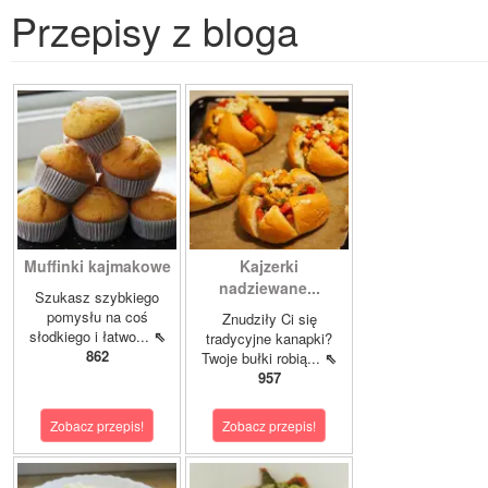
Przepisy z bloga
Muffinki kajmakowe
Kajzerki
nadziewane...
Szukasz szybkiego
pomysłu na coś
Znudziły Ci się
słodkiego i łatwo...
⇖
tradycyjne kanapki?
862
Twoje bułki robią...
⇖
957
Zobacz przepis!
Zobacz przepis!