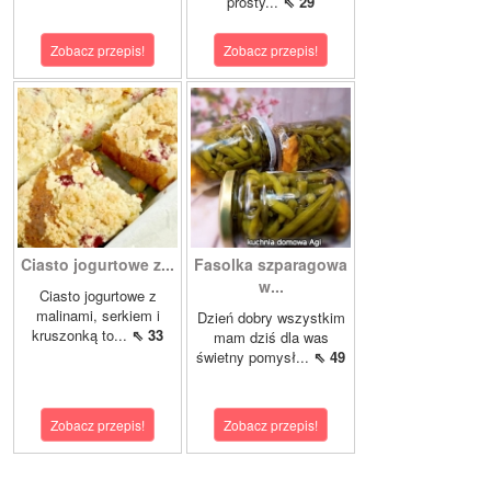
prosty...
⇖ 29
Zobacz przepis!
Zobacz przepis!
Ciasto jogurtowe z...
Fasolka szparagowa
w...
Ciasto jogurtowe z
malinami, serkiem i
Dzień dobry wszystkim
kruszonką to...
⇖ 33
mam dziś dla was
świetny pomysł...
⇖ 49
Zobacz przepis!
Zobacz przepis!