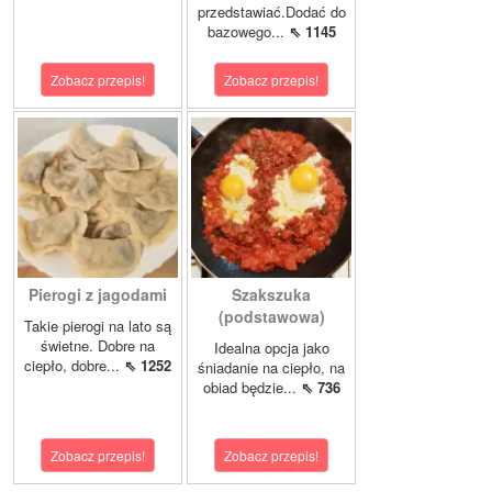
przedstawiać.Dodać do
bazowego...
⇖ 1145
Zobacz przepis!
Zobacz przepis!
Pierogi z jagodami
Szakszuka
(podstawowa)
Takie pierogi na lato są
świetne. Dobre na
Idealna opcja jako
ciepło, dobre...
⇖ 1252
śniadanie na ciepło, na
obiad będzie...
⇖ 736
Zobacz przepis!
Zobacz przepis!