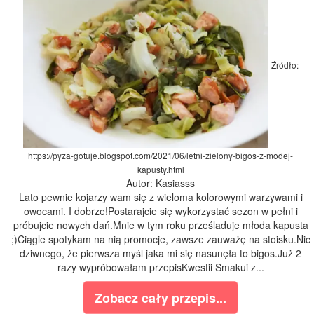
Źródło:
https://pyza-gotuje.blogspot.com/2021/06/letni-zielony-bigos-z-modej-
kapusty.html
Autor: Kasiasss
Lato pewnie kojarzy wam się z wieloma kolorowymi warzywami i
owocami. I dobrze!Postarajcie się wykorzystać sezon w pełni i
próbujcie nowych dań.Mnie w tym roku prześladuje młoda kapusta
;)Ciągle spotykam na nią promocje, zawsze zauważę na stoisku.Nic
dziwnego, że pierwsza myśl jaka mi się nasunęła to bigos.Już 2
razy wypróbowałam przepisKwestii Smakui z...
Zobacz cały przepis...