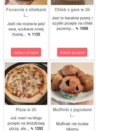
Focaccia z oliwkami
Chleb z gara w 2h
i...
Jest to banalnie prosty i
szybki przepis na chleb
Jeśli nie możecie jeść
pszenny...
⇖ 1008
sera, szukacie mniej
tłustej...
⇖ 1135
Zobacz przepis!
Zobacz przepis!
Pizza w 2h
Muffinki z jagodami
i...
Już mam na blogu
przepis na drożdżową
Muffinek nie trzeba
pizzę, ale...
⇖ 1292
nikomu