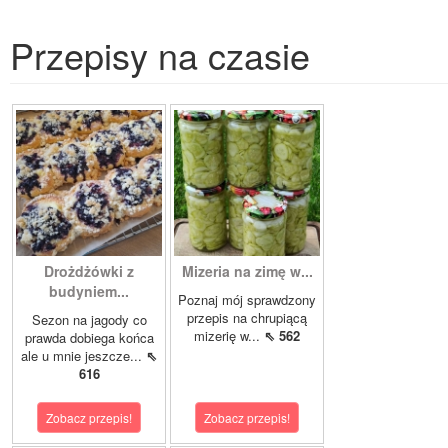
Przepisy na czasie
Drożdżówki z
Mizeria na zimę w...
budyniem...
Poznaj mój sprawdzony
przepis na chrupiącą
Sezon na jagody co
mizerię w...
⇖ 562
prawda dobiega końca
ale u mnie jeszcze...
⇖
616
Zobacz przepis!
Zobacz przepis!