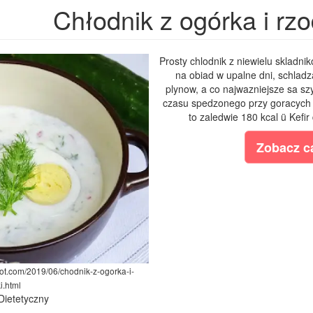
Chłodnik z ogórka i rz
Prosty chlodnik z niewielu skladn
na obiad w upalne dni, schladz
plynow, a co najwazniejsze sa sz
czasu spedzonego przy goracych g
to zaledwie 180 kcal ü Kefir
Zobacz ca
spot.com/2019/06/chodnik-z-ogorka-i-
i.html
 Dietetyczny