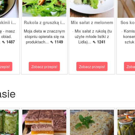
inii i...
Rukola z gruszką i...
Mix sałat z melonem
Sos ko
ę - masz
Moja dieta w znacznym
· Mix sałat z rukolą (tu
· Korni
 obiad.
stopniu opierała się na
użyte młode listki z
konser
.
⇖ 1487
produktach...
⇖ 1149
Lidla)...
⇖ 1241
sztuk 
zepis!
Zobacz przepis!
Zobacz przepis!
Zoba
asie