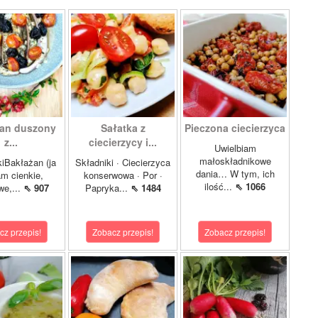
an duszony
Sałatka z
Pieczona ciecierzyca
z...
ciecierzycy i...
Uwielbiam
małoskładnikowe
iBakłażan (ja
Składniki · Ciecierzyca
dania… W tym, ich
m cienkie,
konserwowa · Por ·
ilość...
⇖ 1066
we,...
⇖ 907
Papryka...
⇖ 1484
cz przepis!
Zobacz przepis!
Zobacz przepis!