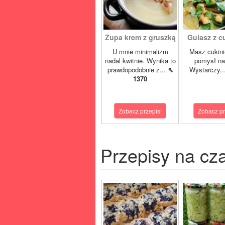
Zupa krem z gruszką
Gulasz z cuk
U mnie minimalizm
Masz cukini
nadal kwitnie. Wynika to
pomysł na
prawdopodobnie z...
⇖
Wystarczy..
1370
Zobacz przepis!
Zobacz pr
Przepisy na cz