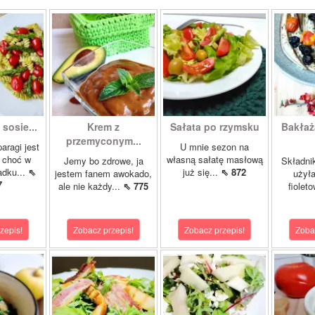
sosie...
Krem z
Sałata po rzymsku
Bakłaż
przemyconym...
aragi jest
U mnie sezon na
, choć w
własną sałatę masłową
Jemy bo zdrowe, ja
Składnik
dku...
⇖
już się...
⇖ 872
jestem fanem awokado,
użyła
7
ale nie każdy...
⇖ 775
fioleto
zepis!
Zobacz przepis!
Zobacz przepis!
Zoba