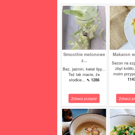
Smoothie melonowe
Makaron w 
z...
Sezon na szp
zbyt krótki
Bez, jaśmin, kwiat lipy...
moim przypa
Też tak macie, że
114
słodkie...
⇖ 1286
Zobacz przepis!
Zobacz pr