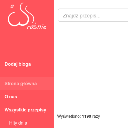
Dodaj bloga
Strona główna
O nas
Wszystkie przepisy
Wyświetlono:
1190
razy
Hity dnia