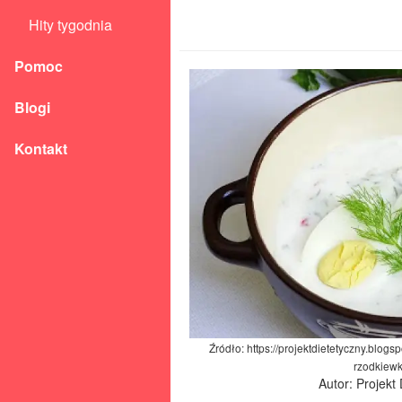
Hity tygodnia
Pomoc
Blogi
Kontakt
Źródło: https://projektdietetyczny.blog
rzodkiewk
Autor: Projekt