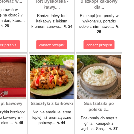
otować w...
Tort Dyskoteka -
Biszkopt kakaowy
łatwy,...
dla...
gotować w
lę na obiad? 7
Bardzo łatwy tort
Biszkopt jest prosty w
 dań, które...
kakaowy z lekkim
wykonaniu, poradzi
⇖ 28
kremem serowo...
⇖ 24
sobie z nim nawet...
⇖
25
cz przepis!
Zobacz przepis!
Zobacz przepis!
opt kawowy
Szaszłyki z karkówki
Sos tzatziki po
polsku z...
szybki biszkopt
Nic nie smakuje latem
u kawowym -
lepiej niż aromatyczne
Doskonały do mięs z
 ciast...
⇖ 46
potrawy...
⇖ 44
grilla i kanapek z
wędliną. Sos,...
⇖ 37