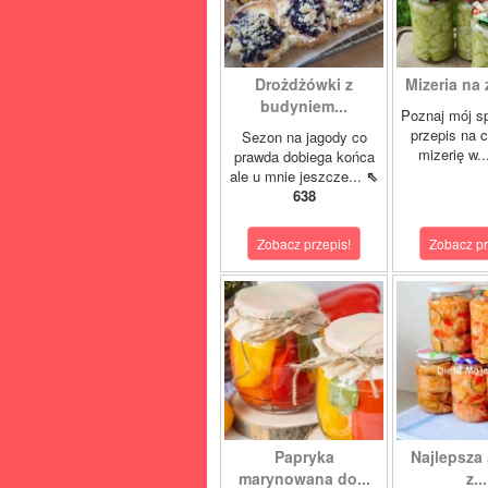
Drożdżówki z
Mizeria na 
budyniem...
Poznaj mój s
przepis na 
Sezon na jagody co
mizerię w.
prawda dobiega końca
ale u mnie jeszcze...
⇖
638
Zobacz przepis!
Zobacz pr
Papryka
Najlepsza 
marynowana do...
z...