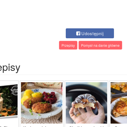
Udostępnij
Przepisy
Pomysł na danie główne
episy