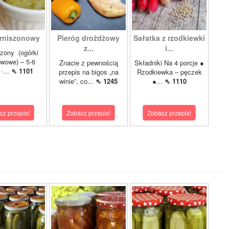
rniszonowy
Pieróg drożdżowy
Sałatka z rzodkiewki
z...
i...
szony (ogórki
wowe) – 5-6
Znacie z pewnością
Składniki Na 4 porcje ●
·...
⇖ 1101
przepis na bigos „na
Rzodkiewka – pęczek
winie”, co...
⇖ 1245
●...
⇖ 1110
cz przepis!
Zobacz przepis!
Zobacz przepis!