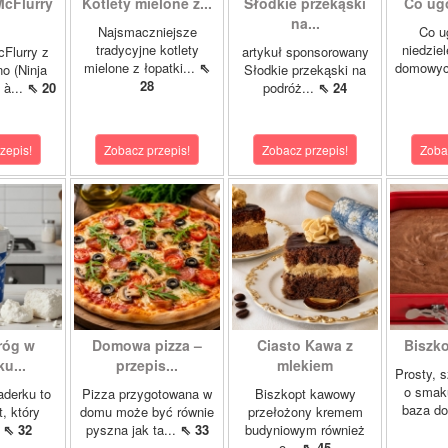
McFlurry
Kotlety mielone z...
Słodkie przekąski
Co ug
na...
Najsmaczniejsze
Co u
tradycyjne kotlety
niedzie
cFlurry z
artykuł sponsorowany
mielone z łopatki...
⇖
domowych
o (Ninja
Słodkie przekąski na
28
 à...
⇖ 20
podróż...
⇖ 24
zepis!
Zobacz przepis!
Zobacz przepis!
Zoba
róg w
Domowa pizza –
Ciasto Kawa z
Biszk
u...
przepis...
mlekiem
Prosty, 
o smak
aderku to
Pizza przygotowana w
Biszkopt kawowy
baza do
t, który
domu może być równie
przełożony kremem
.
⇖ 32
pyszna jak ta...
⇖ 33
budyniowym również
o...
⇖ 45