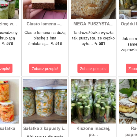
zimę w...
Ciasto Ismena –...
MEGA PUSZYSTA...
Ogórki
prawdzony
Ciasto Ismena na dużą
Ta drożdżówka wyszła
chrupiącą
blachę z bitą
tak puszysta, że ciężko
Jak co r
..
⇖ 578
śmietaną,...
⇖ 518
było...
⇖ 501
samej
zaprawia
zepis!
Zobacz przepis!
Zobacz przepis!
Zoba
sałatka
Sałatka z kapusty i...
Kiszone inaczej,
Ra
po...
papie
Wakacje to dla wielu