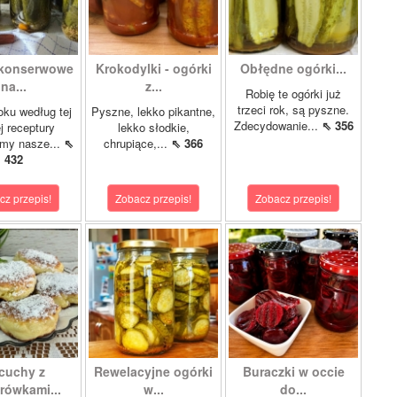
 konserwowe
Krokodylki - ogórki
Obłędne ogórki...
na...
z...
Robię te ogórki już
trzeci rok, są pyszne.
oku według tej
Pyszne, lekko pikantne,
Zdecydowanie...
⇖ 356
 receptury
lekko słodkie,
my nasze...
⇖
chrupiące,...
⇖ 366
432
cz przepis!
Zobacz przepis!
Zobacz przepis!
cuchy z
Rewelacyjne ogórki
Buraczki w occie
rówkami...
w...
do...