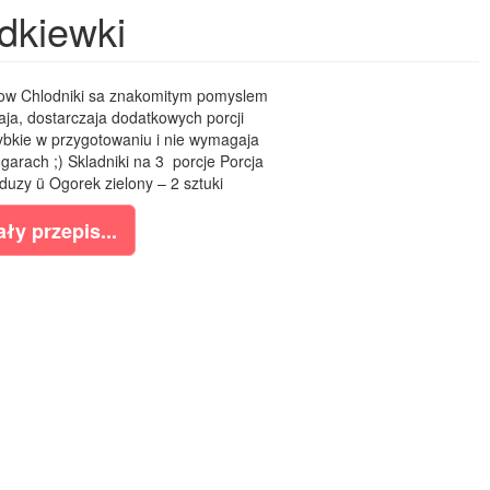
odkiewki
ikow Chlodniki sa znakomitym pomyslem
aja, dostarczaja dodatkowych porcji
ybkie w przygotowaniu i nie wymagaja
arach ;) Skladniki na 3 porcje Porcja
 duzy ü Ogorek zielony – 2 sztuki
ły przepis...