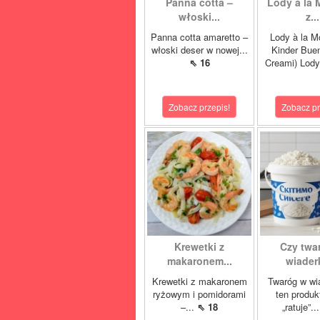
Panna cotta –
Lody à la 
włoski...
z...
Panna cotta amaretto –
Lody à la M
włoski deser w nowej...
Kinder Buen
⇖ 16
Creami) Lody
Zobacz przepis!
Zobacz pr
Krewetki z
Czy twa
makaronem...
wiaderk
Krewetki z makaronem
Twaróg w wi
ryżowym i pomidorami
ten produk
–...
⇖ 18
„ratuje”..