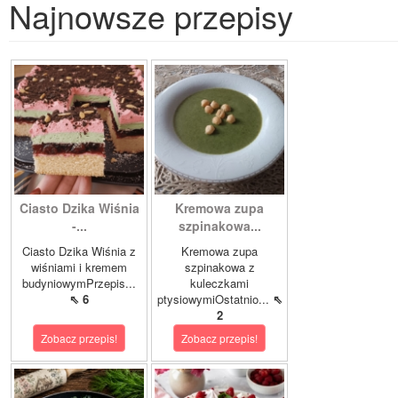
Najnowsze przepisy
Ciasto Dzika Wiśnia
Kremowa zupa
-...
szpinakowa...
Ciasto Dzika Wiśnia z
Kremowa zupa
wiśniami i kremem
szpinakowa z
budyniowymPrzepis...
kuleczkami
⇖ 6
ptysiowymiOstatnio...
⇖
2
Zobacz przepis!
Zobacz przepis!