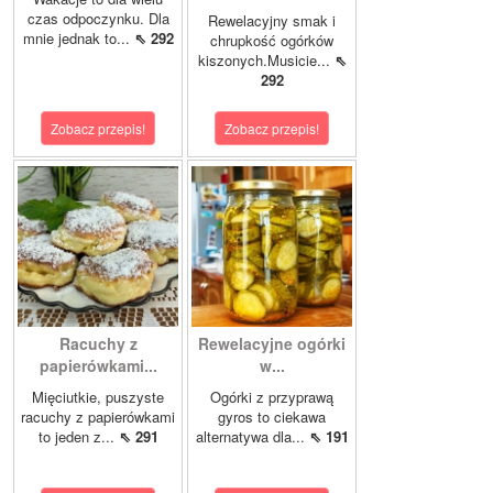
czas odpoczynku. Dla
Rewelacyjny smak i
mnie jednak to...
⇖ 292
chrupkość ogórków
kiszonych.Musicie...
⇖
292
Zobacz przepis!
Zobacz przepis!
Racuchy z
Rewelacyjne ogórki
papierówkami...
w...
Mięciutkie, puszyste
Ogórki z przyprawą
racuchy z papierówkami
gyros to ciekawa
to jeden z...
⇖ 291
alternatywa dla...
⇖ 191