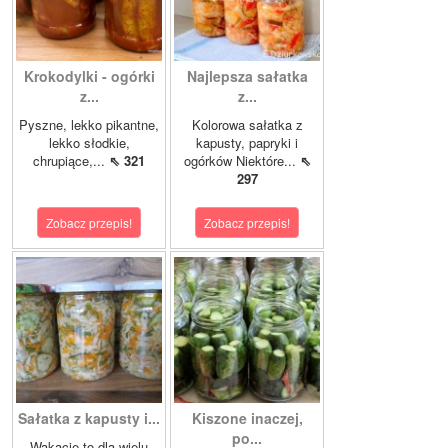
Krokodylki - ogórki
Najlepsza sałatka
z...
z...
Pyszne, lekko pikantne,
Kolorowa sałatka z
lekko słodkie,
kapusty, papryki i
chrupiące,...
⇖ 321
ogórków Niektóre...
⇖
297
Zobacz przepis!
Zobacz przepis!
Sałatka z kapusty i...
Kiszone inaczej,
po...
Wakacje to dla wielu