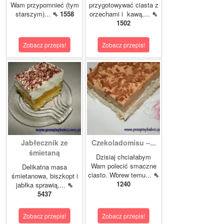
Wam przypomnieć (tym
przygotowywać ciasta z
starszym)...
⇖ 1558
orzechami i kawą,...
⇖
1502
Zobacz przepis!
Zobacz przepis!
Jabłecznik ze
Czekoladomisu –...
śmietaną
Dzisiaj chciałabym
Wam polecić smaczne
Delikatna masa
ciasto. Wbrew temu...
⇖
śmietanowa, biszkopt i
1240
jabłka sprawią,...
⇖
5437
Zobacz przepis!
Zobacz przepis!