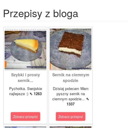
Przepisy z bloga
Szybki i prosty
Sernik na ciemnym
sernik...
spodzie
Pychotka. Swojskie
Dzisiaj polecam Wam
najlepsze :)
⇖ 1263
pyszny sernik na
ciemnym spodzie...
⇖
1337
Zobacz przepis!
Zobacz przepis!