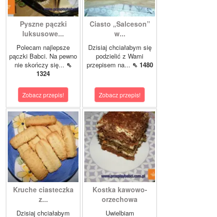
Pyszne pączki
Ciasto „Salceson”
luksusowe...
w...
Polecam najlepsze
Dzisiaj chciałabym się
pączki Babci. Na pewno
podzielić z Wami
nie skończy się...
⇖
przepisem na...
⇖ 1480
1324
Zobacz przepis!
Zobacz przepis!
Kruche ciasteczka
Kostka kawowo-
z...
orzechowa
Dzisiaj chciałabym
Uwielbiam