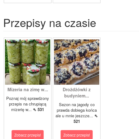
Przepisy na czasie
Mizeria na zimę w...
Drożdżówki z
budyniem...
Poznaj mój sprawdzony
przepis na chrupiącą
Sezon na jagody co
mizerię w...
⇖ 531
prawda dobiega końca
ale u mnie jeszcze...
⇖
521
Zobacz przepis!
Zobacz przepis!