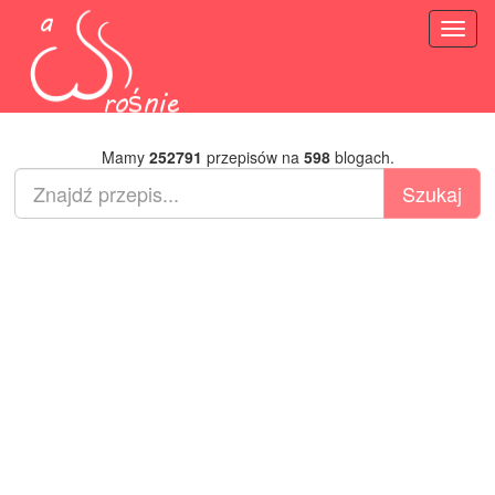
Toggl
naviga
Mamy
252791
przepisów na
598
blogach.