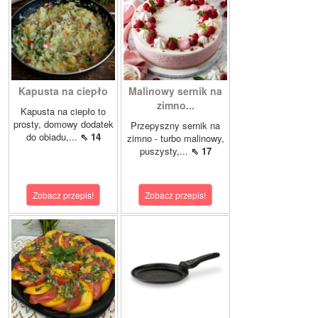
Kapusta na ciepło
Malinowy sernik na
zimno...
Kapusta na ciepło to
prosty, domowy dodatek
Przepyszny sernik na
do obiadu,...
⇖ 14
zimno - turbo malinowy,
puszysty,...
⇖ 17
Zobacz przepis!
Zobacz przepis!