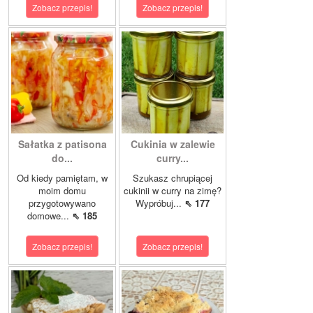
Zobacz przepis!
Zobacz przepis!
Sałatka z patisona
Cukinia w zalewie
do...
curry...
Od kiedy pamiętam, w
Szukasz chrupiącej
moim domu
cukinii w curry na zimę?
przygotowywano
Wypróbuj...
⇖ 177
domowe...
⇖ 185
Zobacz przepis!
Zobacz przepis!