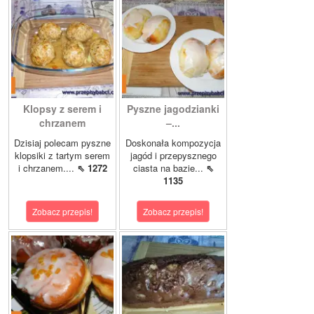
Klopsy z serem i
Pyszne jagodzianki
chrzanem
–...
Dzisiaj polecam pyszne
Doskonała kompozycja
klopsiki z tartym serem
jagód i przepysznego
i chrzanem....
⇖ 1272
ciasta na bazie...
⇖
1135
Zobacz przepis!
Zobacz przepis!