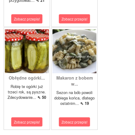
przygotować...
⇖ 21
Zobacz przepis!
Zobacz przepis!
Obłędne ogórki...
Makaron z bobem
w...
Robię te ogórki już
trzeci rok, są pyszne.
Sezon na bób powoli
Zdecydowanie...
⇖ 50
dobiega końca, dlatego
ostatnim...
⇖ 19
Zobacz przepis!
Zobacz przepis!