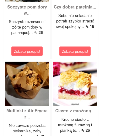
Soczyste pomidory
Czy dobra patelnia...
w...
Sobotnie śniadanie
potrafi szybko stracić
Soczyste czerwone i
swój spokojny...
⇖ 16
żółte pomidory w
pachnącej...
⇖ 26
Zobacz przepis!
Zobacz przepis!
Muffinki z Air Fryera
Ciasto z mrożoną...
z...
Kruche ciasto z
mrożoną żurawiną i
Nie zawsze potrzeba
pianką to...
⇖ 26
piekarnika, żeby