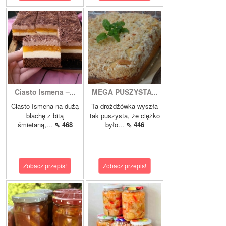
Ciasto Ismena –...
MEGA PUSZYSTA...
Ciasto Ismena na dużą
Ta drożdżówka wyszła
blachę z bitą
tak puszysta, że ciężko
śmietaną,...
⇖ 468
było...
⇖ 446
Zobacz przepis!
Zobacz przepis!