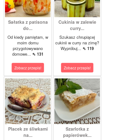
Sałatka z patisona
Cukinia w zalewie
do...
curry...
Od kiedy pamiętam, w
Szukasz chrupiącej
moim domu
cukinii w curry na zimę?
przygotowywano
Wypróbuj...
⇖ 119
domowe...
⇖ 131
Zobacz przepis!
Zobacz przepis!
Placek ze śliwkami
Szarlotka z
na...
papierówek...