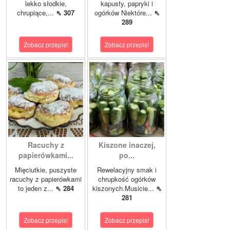
lekko słodkie,
kapusty, papryki i
chrupiące,...
⇖ 307
ogórków Niektóre...
⇖
289
Zobacz przepis!
Zobacz przepis!
Racuchy z
Kiszone inaczej,
papierówkami...
po...
Mięciutkie, puszyste
Rewelacyjny smak i
racuchy z papierówkami
chrupkość ogórków
to jeden z...
⇖ 284
kiszonych.Musicie...
⇖
281
Zobacz przepis!
Zobacz przepis!