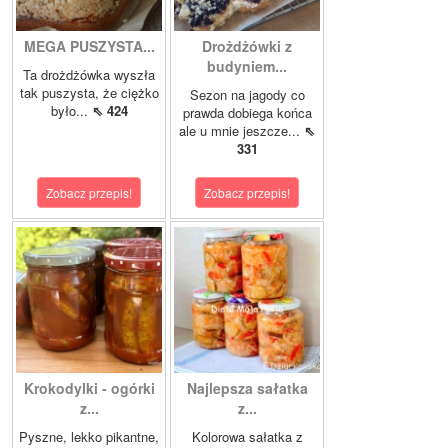
MEGA PUSZYSTA...
Drożdżówki z
budyniem...
Ta drożdżówka wyszła
tak puszysta, że ciężko
Sezon na jagody co
było...
⇖ 424
prawda dobiega końca
ale u mnie jeszcze...
⇖
331
Zobacz przepis!
Zobacz przepis!
Krokodylki - ogórki
Najlepsza sałatka
z...
z...
Pyszne, lekko pikantne,
Kolorowa sałatka z