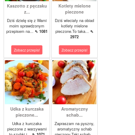
Kaszotto z pęczaku
Kotlety mielone
z...
pieczone
Dziś dzielę się z Wami
Dziś wleciały na obiad
moim sprawdzonym
kotlety mielone
przepisem na...
⇖ 1081
pieczone.To taka...
⇖
2972
Zobacz przepis!
Zobacz przepis!
Udka z kurczaka
Aromatyczny
pieczone...
schab...
Udka z kurczaka
Zapraszam na pyszny,
pieczone z warzywami
aromatyczny schab
to szybki i...
⇖ 1071
pieczony.Taki schab...