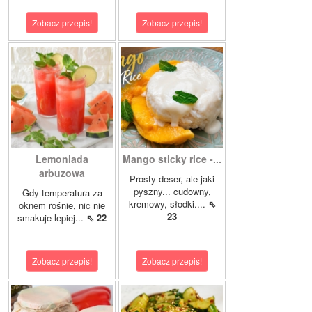
Zobacz przepis!
Zobacz przepis!
Lemoniada
Mango sticky rice -...
arbuzowa
Prosty deser, ale jaki
pyszny... cudowny,
Gdy temperatura za
kremowy, słodki....
⇖
oknem rośnie, nic nie
23
smakuje lepiej...
⇖ 22
Zobacz przepis!
Zobacz przepis!