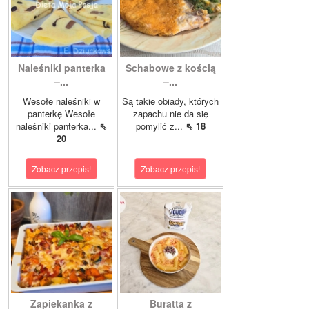
Naleśniki panterka
Schabowe z kością
–...
–...
Wesołe naleśniki w
Są takie obiady, których
panterkę Wesołe
zapachu nie da się
naleśniki panterka...
⇖
pomylić z...
⇖ 18
20
Zobacz przepis!
Zobacz przepis!
Zapiekanka z
Buratta z