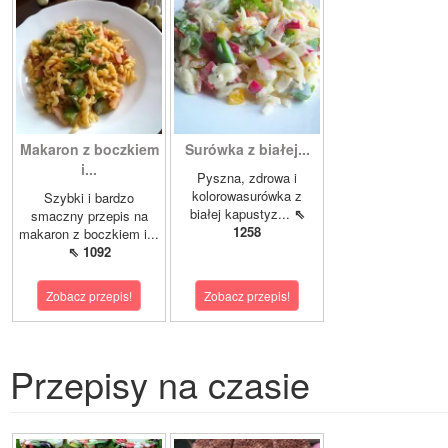
Makaron z boczkiem
Surówka z białej...
i...
Pyszna, zdrowa i
kolorowasurówka z
Szybki i bardzo
białej kapustyz...
⇖
smaczny przepis na
1258
makaron z boczkiem i...
⇖ 1092
Zobacz przepis!
Zobacz przepis!
Przepisy na czasie