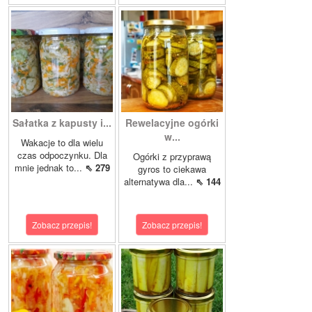
Sałatka z kapusty i...
Rewelacyjne ogórki
w...
Wakacje to dla wielu
czas odpoczynku. Dla
Ogórki z przyprawą
mnie jednak to...
⇖ 279
gyros to ciekawa
alternatywa dla...
⇖ 144
Zobacz przepis!
Zobacz przepis!