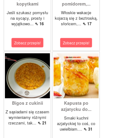
kopytkami
pomidorem,...
Jeśli szukasz pomysłu
Włoskie wakacje
na sycący, prosty i
kojarzą się z beztroską,
wyjątkowo...
⇖ 16
słońcem,...
⇖ 17
Zobacz przepis!
Zobacz przepis!
Bigos z cukinii
Kapusta po
azjatycku do...
Z sąsiadami się czasem
wymieniamy różnymi
Smaki kuchni
rzeczami, tak...
⇖ 21
azjatyckiej to coś, co
uwielbiam....
⇖ 31