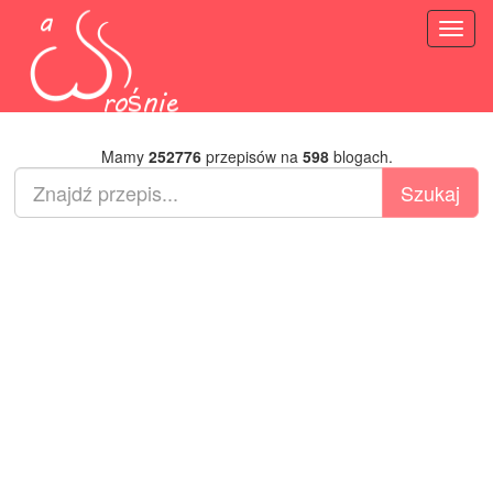
Toggl
naviga
Mamy
252776
przepisów na
598
blogach.