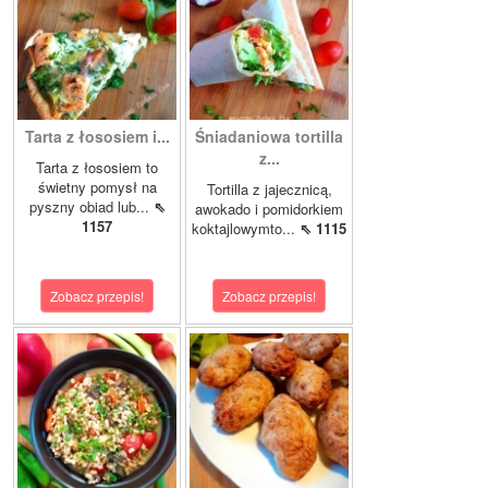
Tarta z łososiem i...
Śniadaniowa tortilla
z...
Tarta z łososiem to
świetny pomysł na
Tortilla z jajecznicą,
pyszny obiad lub...
⇖
awokado i pomidorkiem
1157
koktajlowymto...
⇖ 1115
Zobacz przepis!
Zobacz przepis!