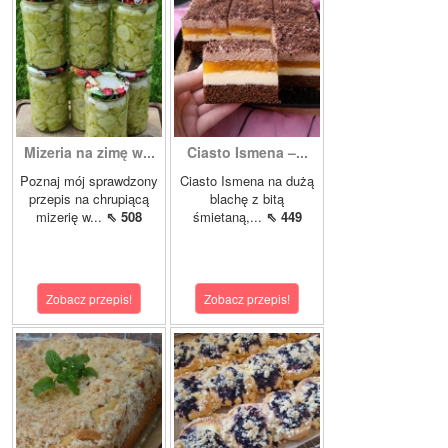
Mizeria na zimę w...
Ciasto Ismena –...
Poznaj mój sprawdzony
Ciasto Ismena na dużą
przepis na chrupiącą
blachę z bitą
mizerię w...
⇖ 508
śmietaną,...
⇖ 449
Zobacz przepis!
Zobacz przepis!