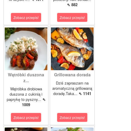
⇖ 882
Zobacz przepis!
Zobacz przepis!
Wątróbki duszona
Grillowana dorada
z...
Dziś zapraszam na
aromatyczną grillowaną
Wątróbka drobiowa
doradę.Taka...
⇖ 1141
duszona z cukinią i
paprykę to pyszny...
⇖
1009
Zobacz przepis!
Zobacz przepis!