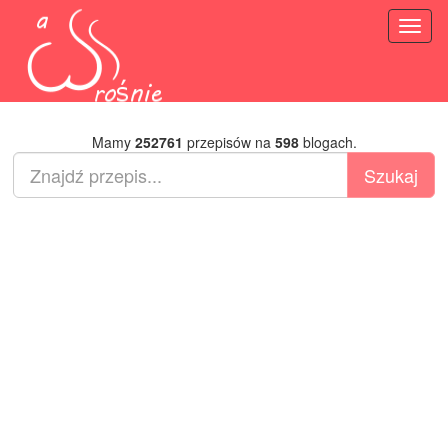
Toggl
naviga
Mamy
252761
przepisów na
598
blogach.