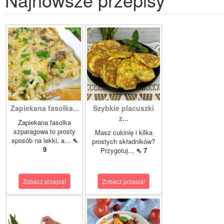
Zapiekana fasolka...
Szybkie placuszki
z...
Zapiekana fasolka
szparagowa to prosty
Masz cukinię i kilka
sposób na lekki, a...
⇖
prostych składników?
9
Przygotuj...
⇖ 7
Zobacz przepis!
Zobacz przepis!