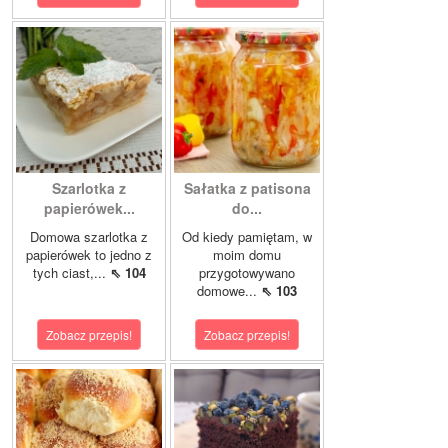
Szarlotka z
Sałatka z patisona
papierówek...
do...
Domowa szarlotka z
Od kiedy pamiętam, w
papierówek to jedno z
moim domu
tych ciast,...
⇖ 104
przygotowywano
domowe...
⇖ 103
Zobacz przepis!
Zobacz przepis!