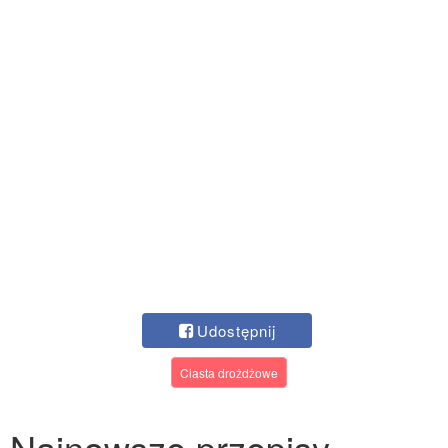
Udostępnij
Ciasta drożdżowe
Najnowsze przepisy