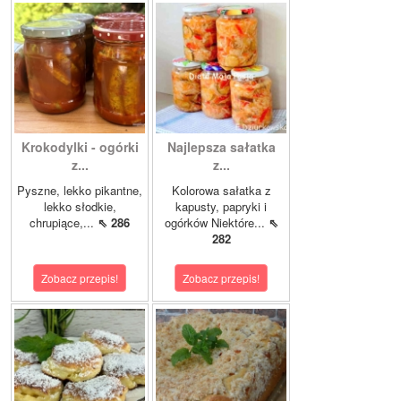
Krokodylki - ogórki
Najlepsza sałatka
z...
z...
Pyszne, lekko pikantne,
Kolorowa sałatka z
lekko słodkie,
kapusty, papryki i
chrupiące,...
⇖ 286
ogórków Niektóre...
⇖
282
Zobacz przepis!
Zobacz przepis!