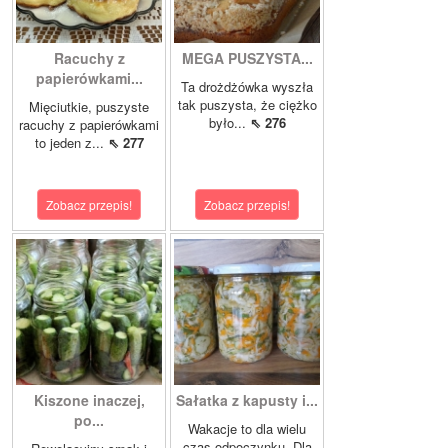
Racuchy z
MEGA PUSZYSTA...
papierówkami...
Ta drożdżówka wyszła
tak puszysta, że ciężko
Mięciutkie, puszyste
było...
⇖ 276
racuchy z papierówkami
to jeden z...
⇖ 277
Zobacz przepis!
Zobacz przepis!
Kiszone inaczej,
Sałatka z kapusty i...
po...
Wakacje to dla wielu
czas odpoczynku. Dla