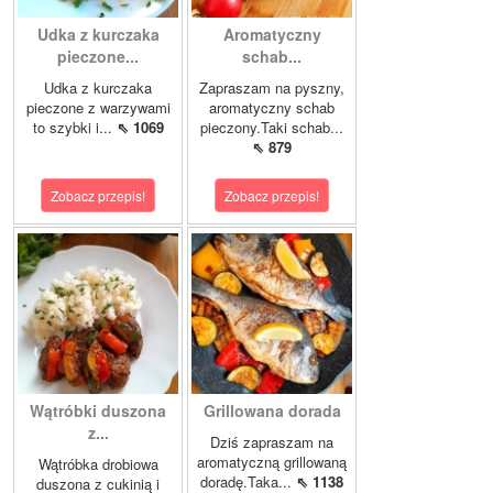
Udka z kurczaka
Aromatyczny
pieczone...
schab...
Udka z kurczaka
Zapraszam na pyszny,
pieczone z warzywami
aromatyczny schab
to szybki i...
⇖ 1069
pieczony.Taki schab...
⇖ 879
Zobacz przepis!
Zobacz przepis!
Wątróbki duszona
Grillowana dorada
z...
Dziś zapraszam na
aromatyczną grillowaną
Wątróbka drobiowa
doradę.Taka...
⇖ 1138
duszona z cukinią i