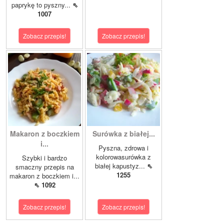
paprykę to pyszny...
⇖
1007
Zobacz przepis!
Zobacz przepis!
Makaron z boczkiem
Surówka z białej...
i...
Pyszna, zdrowa i
kolorowasurówka z
Szybki i bardzo
białej kapustyz...
⇖
smaczny przepis na
1255
makaron z boczkiem i...
⇖ 1092
Zobacz przepis!
Zobacz przepis!