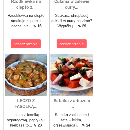
Rzodkiewka na
Cukinia w zalewie
ciepło z...
curry...
Rzodkiewka na ciepło
Szukasz chrupiącej
smakuje zupełnie
cukinii w curry na zimę?
inaczej niż...
⇖ 16
Wypróbuj...
⇖ 29
Zobacz przepis!
Zobacz przepis!
LECZO Z
Sałatka z arbuzem
FASOLKĄ...
i...
Leczo z fasolką
Sałatka z arbuzem i
szparagową, papryką i
fetą – lekka,
kiełbasą to...
⇖ 23
orzeźwiająca i...
⇖ 24