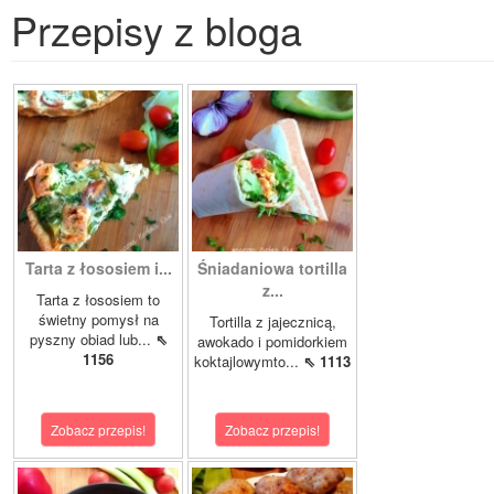
Przepisy z bloga
Tarta z łososiem i...
Śniadaniowa tortilla
z...
Tarta z łososiem to
świetny pomysł na
Tortilla z jajecznicą,
pyszny obiad lub...
⇖
awokado i pomidorkiem
1156
koktajlowymto...
⇖ 1113
Zobacz przepis!
Zobacz przepis!