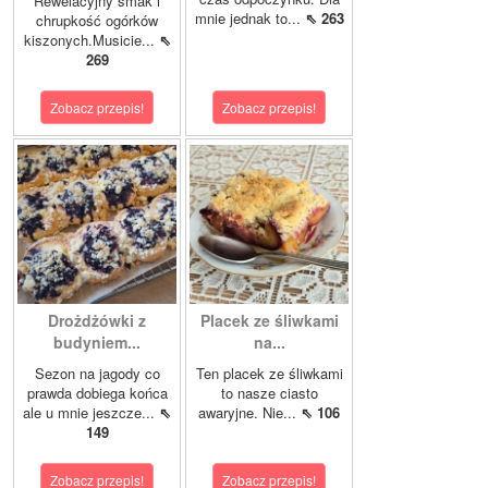
Rewelacyjny smak i
mnie jednak to...
⇖ 263
chrupkość ogórków
kiszonych.Musicie...
⇖
269
Zobacz przepis!
Zobacz przepis!
Drożdżówki z
Placek ze śliwkami
budyniem...
na...
Sezon na jagody co
Ten placek ze śliwkami
prawda dobiega końca
to nasze ciasto
ale u mnie jeszcze...
⇖
awaryjne. Nie...
⇖ 106
149
Zobacz przepis!
Zobacz przepis!