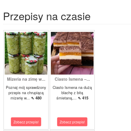
Przepisy na czasie
Mizeria na zimę w...
Ciasto Ismena –...
Poznaj mój sprawdzony
Ciasto Ismena na dużą
przepis na chrupiącą
blachę z bitą
mizerię w...
⇖ 480
śmietaną,...
⇖ 415
Zobacz przepis!
Zobacz przepis!