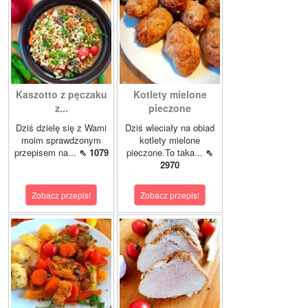
Kaszotto z pęczaku
Kotlety mielone
z...
pieczone
Dziś dzielę się z Wami
Dziś wleciały na obiad
moim sprawdzonym
kotlety mielone
przepisem na...
⇖ 1079
pieczone.To taka...
⇖
2970
Zobacz przepis!
Zobacz przepis!