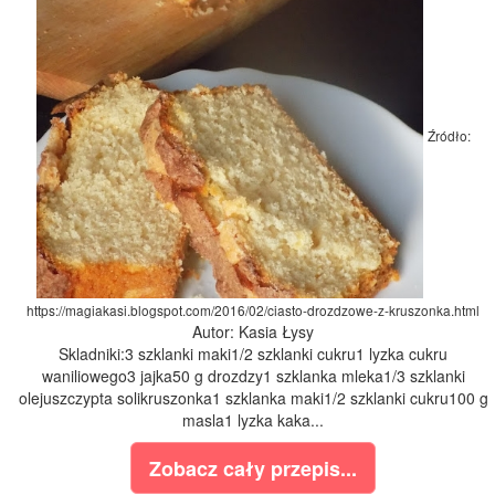
Źródło:
https://magiakasi.blogspot.com/2016/02/ciasto-drozdzowe-z-kruszonka.html
Autor: Kasia Łysy
Skladniki:3 szklanki maki1/2 szklanki cukru1 lyzka cukru
waniliowego3 jajka50 g drozdzy1 szklanka mleka1/3 szklanki
olejuszczypta solikruszonka1 szklanka maki1/2 szklanki cukru100 g
masla1 lyzka kaka...
Zobacz cały przepis...