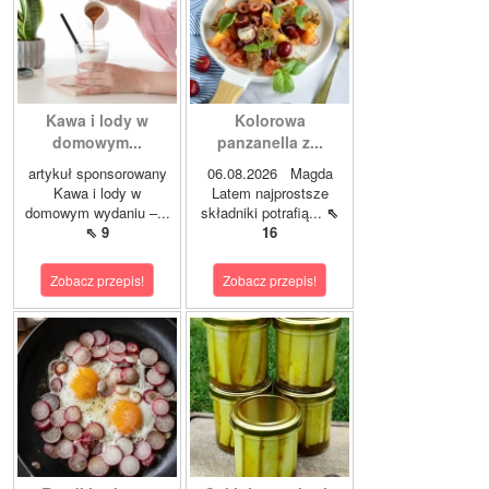
Kawa i lody w
Kolorowa
domowym...
panzanella z...
artykuł sponsorowany
06.08.2026 Magda
Kawa i lody w
Latem najprostsze
domowym wydaniu –...
składniki potrafią...
⇖
⇖ 9
16
Zobacz przepis!
Zobacz przepis!