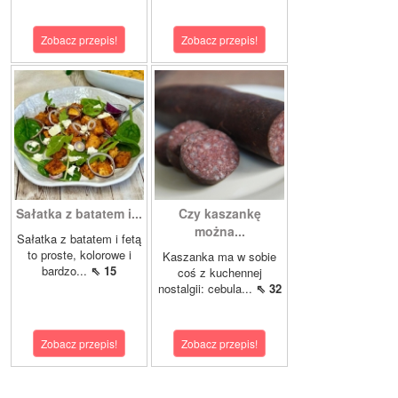
Zobacz przepis!
Zobacz przepis!
Sałatka z batatem i...
Czy kaszankę
można...
Sałatka z batatem i fetą
to proste, kolorowe i
Kaszanka ma w sobie
bardzo...
⇖ 15
coś z kuchennej
nostalgii: cebula...
⇖ 32
Zobacz przepis!
Zobacz przepis!