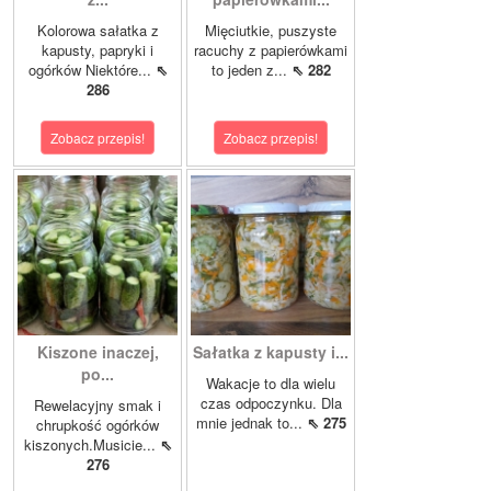
Kolorowa sałatka z
Mięciutkie, puszyste
kapusty, papryki i
racuchy z papierówkami
ogórków Niektóre...
⇖
to jeden z...
⇖ 282
286
Zobacz przepis!
Zobacz przepis!
Kiszone inaczej,
Sałatka z kapusty i...
po...
Wakacje to dla wielu
czas odpoczynku. Dla
Rewelacyjny smak i
mnie jednak to...
⇖ 275
chrupkość ogórków
kiszonych.Musicie...
⇖
276