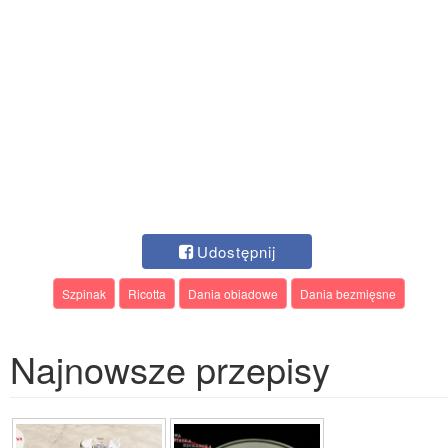
Udostępnij
Szpinak
Ricotta
Dania obiadowe
Dania bezmięsne
Najnowsze przepisy