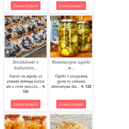
Zobacz przepis!
Zobacz przepis!
Drożdżówki z
Rewelacyjne ogórki
budyniem...
w...
Sezon na jagody co
Ogórki z przyprawą
prawda dobiega końca
gyros to ciekawa
ale u mnie jeszcze...
⇖
alternatywa dla...
⇖ 122
151
Zobacz przepis!
Zobacz przepis!