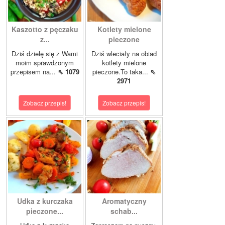
Kaszotto z pęczaku
Kotlety mielone
z...
pieczone
Dziś dzielę się z Wami
Dziś wleciały na obiad
moim sprawdzonym
kotlety mielone
przepisem na...
⇖ 1079
pieczone.To taka...
⇖
2971
Zobacz przepis!
Zobacz przepis!
Udka z kurczaka
Aromatyczny
pieczone...
schab...