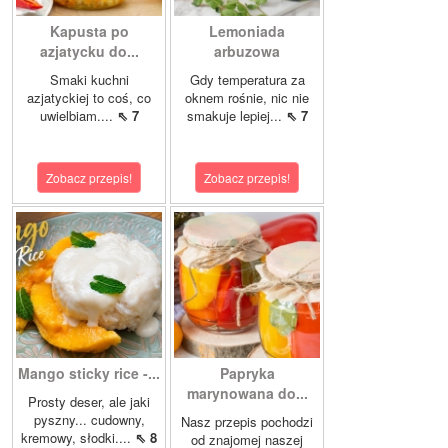
Kapusta po
Lemoniada
azjatycku do...
arbuzowa
Smaki kuchni
Gdy temperatura za
azjatyckiej to coś, co
oknem rośnie, nic nie
uwielbiam....
⇖ 7
smakuje lepiej...
⇖ 7
Zobacz przepis!
Zobacz przepis!
Mango sticky rice -...
Papryka
marynowana do...
Prosty deser, ale jaki
pyszny... cudowny,
Nasz przepis pochodzi
kremowy, słodki....
⇖ 8
od znajomej naszej