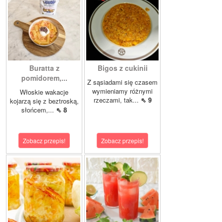
Buratta z
Bigos z cukinii
pomidorem,...
Z sąsiadami się czasem
wymieniamy różnymi
Włoskie wakacje
rzeczami, tak...
⇖ 9
kojarzą się z beztroską,
słońcem,...
⇖ 8
Zobacz przepis!
Zobacz przepis!