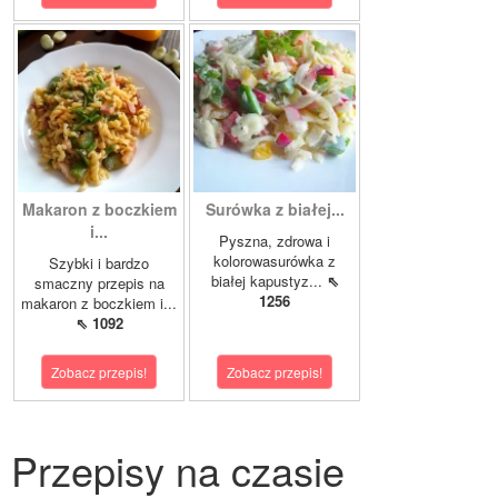
Makaron z boczkiem
Surówka z białej...
i...
Pyszna, zdrowa i
kolorowasurówka z
Szybki i bardzo
białej kapustyz...
⇖
smaczny przepis na
1256
makaron z boczkiem i...
⇖ 1092
Zobacz przepis!
Zobacz przepis!
Przepisy na czasie