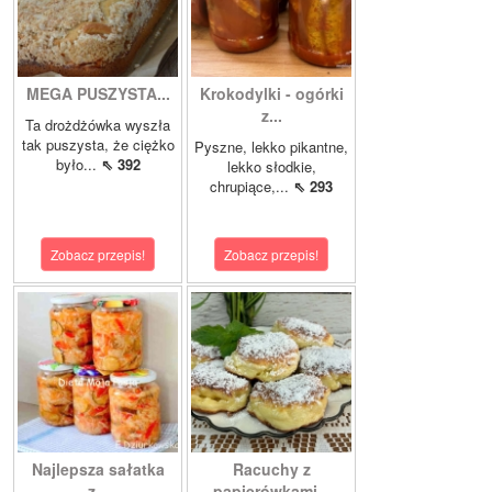
MEGA PUSZYSTA...
Krokodylki - ogórki
z...
Ta drożdżówka wyszła
tak puszysta, że ciężko
Pyszne, lekko pikantne,
było...
⇖ 392
lekko słodkie,
chrupiące,...
⇖ 293
Zobacz przepis!
Zobacz przepis!
Najlepsza sałatka
Racuchy z
z...
papierówkami...