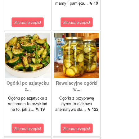
mamy i pamięta...
⇖ 19
Zobacz przepis!
Zobacz przepis!
Ogórki po azjatycku
Rewelacyjne ogórki
z...
w...
Ogórki po azjatycku z
Ogórki z przyprawą
sezamem to przykład
gyros to ciekawa
na to, jak z...
⇖ 19
alternatywa dla...
⇖ 122
Zobacz przepis!
Zobacz przepis!