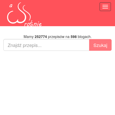
Toggl
naviga
Mamy
252774
przepisów na
598
blogach.