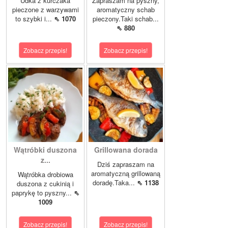
Udka z kurczaka
Zapraszam na pyszny,
pieczone z warzywami
aromatyczny schab
to szybki i...
⇖ 1070
pieczony.Taki schab...
⇖ 880
Zobacz przepis!
Zobacz przepis!
Wątróbki duszona
Grillowana dorada
z...
Dziś zapraszam na
aromatyczną grillowaną
Wątróbka drobiowa
doradę.Taka...
⇖ 1138
duszona z cukinią i
paprykę to pyszny...
⇖
1009
Zobacz przepis!
Zobacz przepis!