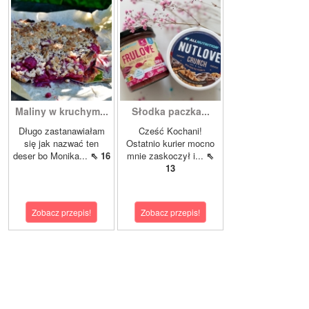
Maliny w kruchym...
Słodka paczka...
Długo zastanawiałam
Cześć Kochani!
się jak nazwać ten
Ostatnio kurier mocno
deser bo Monika...
⇖ 16
mnie zaskoczył i...
⇖
13
Zobacz przepis!
Zobacz przepis!