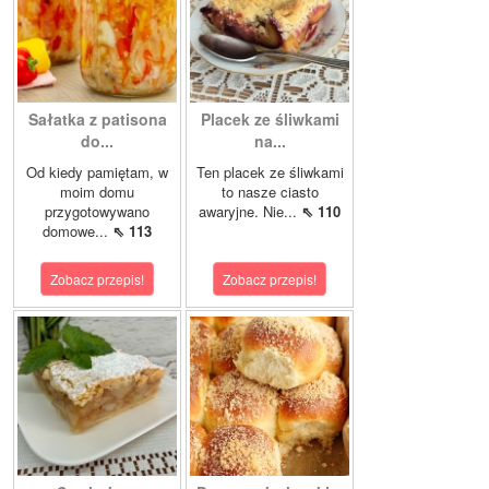
Sałatka z patisona
Placek ze śliwkami
do...
na...
Od kiedy pamiętam, w
Ten placek ze śliwkami
moim domu
to nasze ciasto
przygotowywano
awaryjne. Nie...
⇖ 110
domowe...
⇖ 113
Zobacz przepis!
Zobacz przepis!