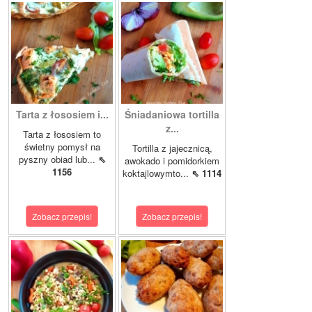
Tarta z łososiem i...
Śniadaniowa tortilla
z...
Tarta z łososiem to
świetny pomysł na
Tortilla z jajecznicą,
pyszny obiad lub...
⇖
awokado i pomidorkiem
1156
koktajlowymto...
⇖ 1114
Zobacz przepis!
Zobacz przepis!