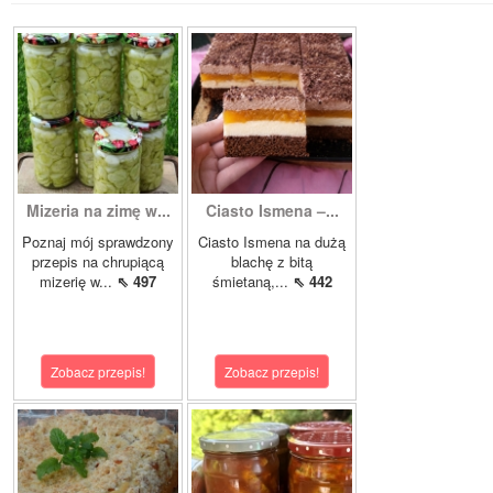
Mizeria na zimę w...
Ciasto Ismena –...
Poznaj mój sprawdzony
Ciasto Ismena na dużą
przepis na chrupiącą
blachę z bitą
mizerię w...
⇖ 497
śmietaną,...
⇖ 442
Zobacz przepis!
Zobacz przepis!