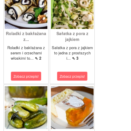
Roladki z bakłażana
Sałatka z pora z
z...
jajkiem
Roladki z bakłażana z
Sałatka z pora z jajkiem
serem i orzechami
to jedna z prostszych
włoskimi to...
⇖ 2
i...
⇖ 3
Zobacz przepis!
Zobacz przepis!