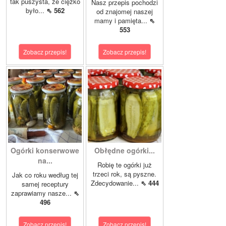
tak puszysta, że ciężko
Nasz przepis pochodzi
było...
⇖ 562
od znajomej naszej
mamy i pamięta...
⇖
553
Zobacz przepis!
Zobacz przepis!
Ogórki konserwowe
Obłędne ogórki...
na...
Robię te ogórki już
trzeci rok, są pyszne.
Jak co roku według tej
Zdecydowanie...
⇖ 444
samej receptury
zaprawiamy nasze...
⇖
496
Zobacz przepis!
Zobacz przepis!