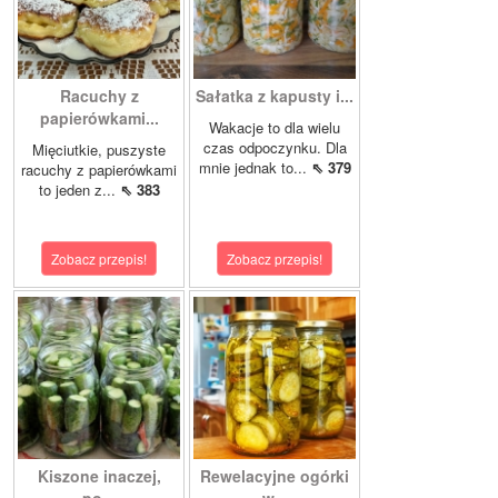
Racuchy z
Sałatka z kapusty i...
papierówkami...
Wakacje to dla wielu
czas odpoczynku. Dla
Mięciutkie, puszyste
mnie jednak to...
⇖ 379
racuchy z papierówkami
to jeden z...
⇖ 383
Zobacz przepis!
Zobacz przepis!
Kiszone inaczej,
Rewelacyjne ogórki