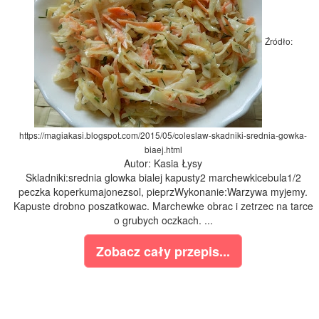
Źródło:
https://magiakasi.blogspot.com/2015/05/coleslaw-skadniki-srednia-gowka-
biaej.html
Autor: Kasia Łysy
Skladniki:srednia glowka bialej kapusty2 marchewkicebula1/2
peczka koperkumajonezsol, pieprzWykonanie:Warzywa myjemy.
Kapuste drobno poszatkowac. Marchewke obrac i zetrzec na tarce
o grubych oczkach. ...
Zobacz cały przepis...