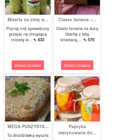
Mizeria na zimę w...
Ciasto Ismena –...
Poznaj mój sprawdzony
Ciasto Ismena na dużą
przepis na chrupiącą
blachę z bitą
mizerię w...
⇖ 632
śmietaną,...
⇖ 570
Zobacz przepis!
Zobacz przepis!
MEGA PUSZYSTA...
Papryka
marynowana do...
Ta drożdżówka wyszła