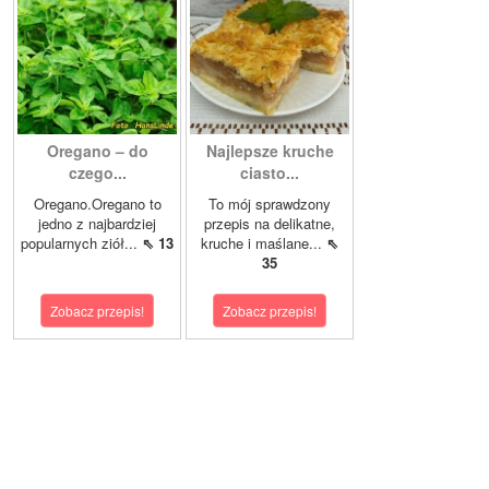
Oregano – do
Najlepsze kruche
czego...
ciasto...
Oregano.Oregano to
To mój sprawdzony
jedno z najbardziej
przepis na delikatne,
popularnych ziół...
⇖ 13
kruche i maślane...
⇖
35
Zobacz przepis!
Zobacz przepis!