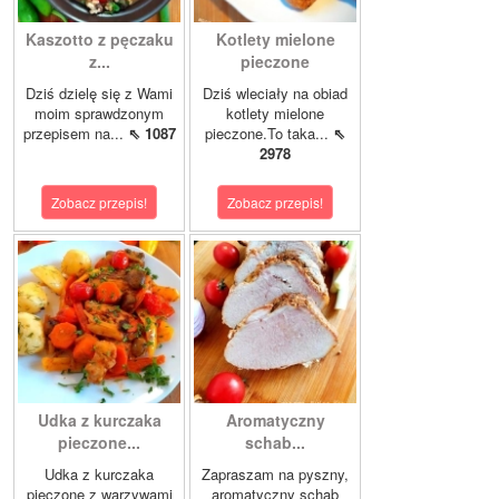
Kaszotto z pęczaku
Kotlety mielone
z...
pieczone
Dziś dzielę się z Wami
Dziś wleciały na obiad
moim sprawdzonym
kotlety mielone
przepisem na...
⇖ 1087
pieczone.To taka...
⇖
2978
Zobacz przepis!
Zobacz przepis!
Udka z kurczaka
Aromatyczny
pieczone...
schab...
Udka z kurczaka
Zapraszam na pyszny,
pieczone z warzywami
aromatyczny schab