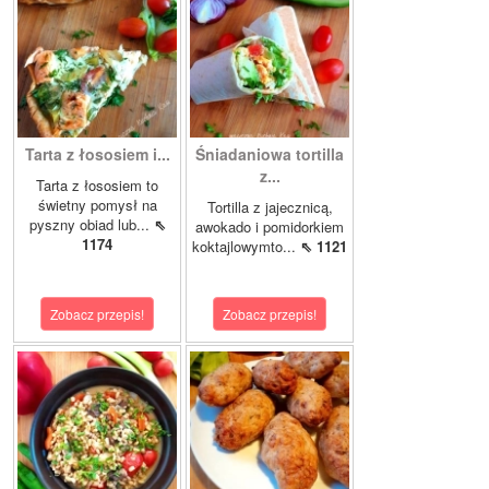
Tarta z łososiem i...
Śniadaniowa tortilla
z...
Tarta z łososiem to
świetny pomysł na
Tortilla z jajecznicą,
pyszny obiad lub...
⇖
awokado i pomidorkiem
1174
koktajlowymto...
⇖ 1121
Zobacz przepis!
Zobacz przepis!