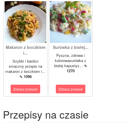
Makaron z boczkiem
Surówka z białej...
i...
Pyszna, zdrowa i
kolorowasurówka z
Szybki i bardzo
białej kapustyz...
⇖
smaczny przepis na
1270
makaron z boczkiem i...
⇖ 1096
Zobacz przepis!
Zobacz przepis!
Przepisy na czasie