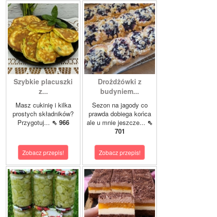
Szybkie placuszki
Drożdżówki z
z...
budyniem...
Masz cukinię i kilka
Sezon na jagody co
prostych składników?
prawda dobiega końca
Przygotuj...
⇖ 966
ale u mnie jeszcze...
⇖
701
Zobacz przepis!
Zobacz przepis!