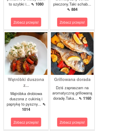
to szybki i...
⇖ 1080
pieczony.Taki schab...
⇖ 884
Zobacz przepis!
Zobacz przepis!
Wątróbki duszona
Grillowana dorada
z...
Dziś zapraszam na
aromatyczną grillowaną
Wątróbka drobiowa
doradę.Taka...
⇖ 1160
duszona z cukinią i
paprykę to pyszny...
⇖
1014
Zobacz przepis!
Zobacz przepis!