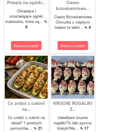
Przepis na ogórki...
Ciasto
brzoskwiniowa...
Chrupiące i
orzeźwiające ogórki
Ciasto Brzoskwiniowa
małosolne, które są...
⇖
Chmurka z ciepłymi
8
lodami to lekki...
⇖ 9
Zobacz przepis!
Zobacz przepis!
Co zrobić z cukinii
KRUCHE ROGALIKI
na...
Z...
Co zrobić z cukinii na
Uwielbiam kruche
obiad? 7 prostych
rogaliki!To taki pyszny
pomysłów,...
⇖ 21
klasyk!Nie...
⇖ 17