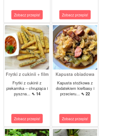
Zobacz przepis!
Zobacz przepis!
Frytki z cukinii + film
Kapusta obiadowa
Frytki z cukinii z
Kapusta stożkowa z
piekarnika – chrupiąca i
dodatekiem kiełbasy i
pyszna...
⇖ 14
przecieru...
⇖ 22
Zobacz przepis!
Zobacz przepis!