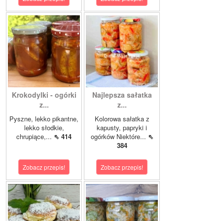
Krokodylki - ogórki
Najlepsza sałatka
z...
z...
Pyszne, lekko pikantne,
Kolorowa sałatka z
lekko słodkie,
kapusty, papryki i
chrupiące,...
⇖ 414
ogórków Niektóre...
⇖
384
Zobacz przepis!
Zobacz przepis!