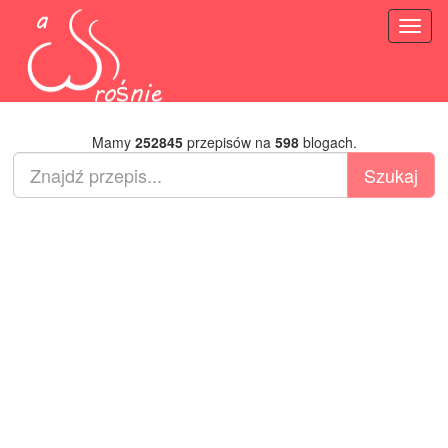
Toggl
naviga
Mamy
252845
przepisów na
598
blogach.