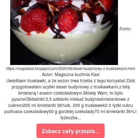
Źródło:
https://magiakasi.blogspot.com/2020/06/deser-budyniowy-z-truskawkami.html
Autor: Magiczna kuchnia Kasi
Uwielbiam truskawki, a że sezon trwa trzeba z tego korzystać.Dziś
przygotowałam szybki deser budyniowy z truskawkami,z bitą
śmietaną i sosem czekoladowym.Mówię Wam, to było
pyszne!Składniki:3,5 szklanki mleka2 budynieśmietankowe z
cukrem200 ml śmietanki 36%ok. 200 g truskawek2-3 łyżki cukru
pudrusos czekoladowy50 g gorzkiej czekolady70 ml śmietanki 36%1
łyżeczka...
Zobacz cały przepis...