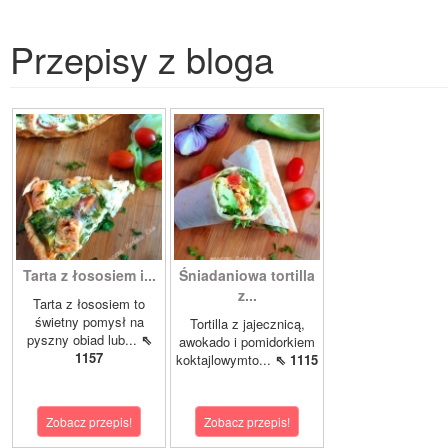
Przepisy z bloga
Tarta z łososiem i...
Śniadaniowa tortilla
z...
Tarta z łososiem to
świetny pomysł na
Tortilla z jajecznicą,
pyszny obiad lub...
⇖
awokado i pomidorkiem
1157
koktajlowymto...
⇖ 1115
Zobacz przepis!
Zobacz przepis!