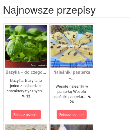
Najnowsze przepisy
Bazylia – do czego...
Naleśniki panterka
–...
Bazylia. Bazylia to
jedna z najbardziej
Wesołe naleśniki w
charakterystycznych...
panterkę Wesołe
⇖ 13
naleśniki panterka...
⇖
24
Zobacz przepis!
Zobacz przepis!