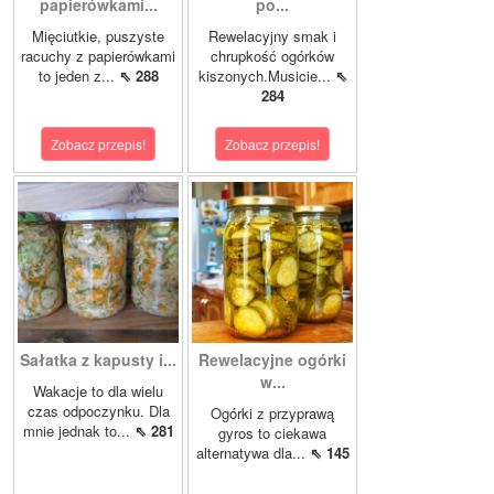
papierówkami...
po...
Mięciutkie, puszyste
Rewelacyjny smak i
racuchy z papierówkami
chrupkość ogórków
to jeden z...
⇖ 288
kiszonych.Musicie...
⇖
284
Zobacz przepis!
Zobacz przepis!
Sałatka z kapusty i...
Rewelacyjne ogórki
w...
Wakacje to dla wielu
czas odpoczynku. Dla
Ogórki z przyprawą
mnie jednak to...
⇖ 281
gyros to ciekawa
alternatywa dla...
⇖ 145