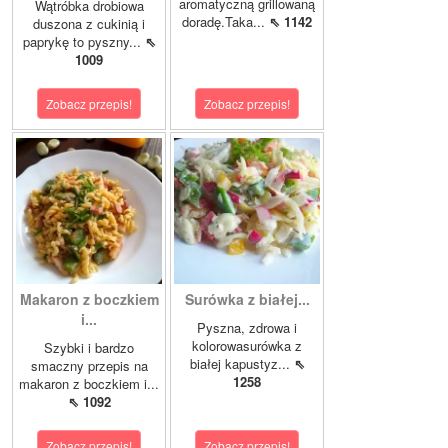
aromatyczną grillowaną
Wątróbka drobiowa
doradę.Taka...
⇖ 1142
duszona z cukinią i
paprykę to pyszny...
⇖
1009
Zobacz przepis!
Zobacz przepis!
Makaron z boczkiem
Surówka z białej...
i...
Pyszna, zdrowa i
kolorowasurówka z
Szybki i bardzo
białej kapustyz...
⇖
smaczny przepis na
1258
makaron z boczkiem i...
⇖ 1092
Zobacz przepis!
Zobacz przepis!