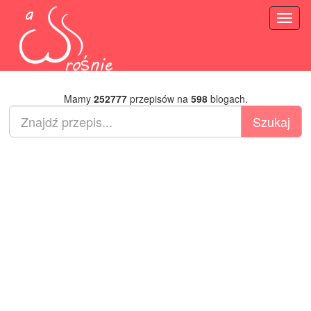
Toggl
naviga
Mamy
252777
przepisów na
598
blogach.