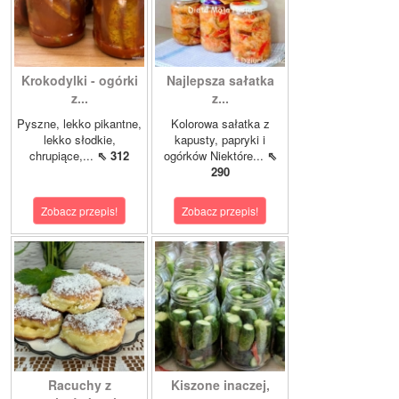
Krokodylki - ogórki
Najlepsza sałatka
z...
z...
Pyszne, lekko pikantne,
Kolorowa sałatka z
lekko słodkie,
kapusty, papryki i
chrupiące,...
⇖ 312
ogórków Niektóre...
⇖
290
Zobacz przepis!
Zobacz przepis!
Racuchy z
Kiszone inaczej,