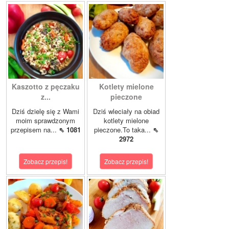
Kaszotto z pęczaku
Kotlety mielone
z...
pieczone
Dziś dzielę się z Wami
Dziś wleciały na obiad
moim sprawdzonym
kotlety mielone
przepisem na...
⇖ 1081
pieczone.To taka...
⇖
2972
Zobacz przepis!
Zobacz przepis!