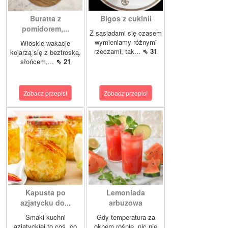
Buratta z
Bigos z cukinii
pomidorem,...
Z sąsiadami się czasem
wymieniamy różnymi
Włoskie wakacje
rzeczami, tak...
⇖ 31
kojarzą się z beztroską,
słońcem,...
⇖ 21
Zobacz przepis!
Zobacz przepis!
Kapusta po
Lemoniada
azjatycku do...
arbuzowa
Smaki kuchni
Gdy temperatura za
azjatyckiej to coś, co
oknem rośnie, nic nie