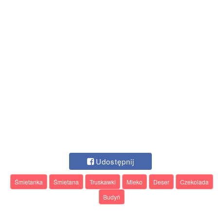
Udostępnij
Śmietanka
Śmietana
Truskawki
Mleko
Deser
Czekolada
Budyń