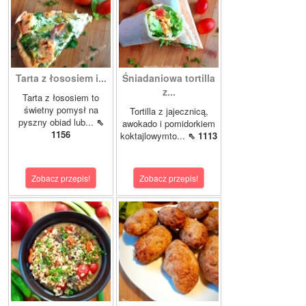
Tarta z łososiem i...
Śniadaniowa tortilla
z...
Tarta z łososiem to
świetny pomysł na
Tortilla z jajecznicą,
pyszny obiad lub...
⇖
awokado i pomidorkiem
1156
koktajlowymto...
⇖ 1113
Zobacz przepis!
Zobacz przepis!