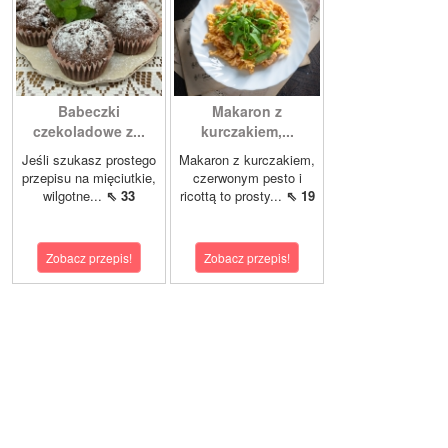
Babeczki
Makaron z
czekoladowe z...
kurczakiem,...
Jeśli szukasz prostego
Makaron z kurczakiem,
przepisu na mięciutkie,
czerwonym pesto i
wilgotne...
⇖ 33
ricottą to prosty...
⇖ 19
Zobacz przepis!
Zobacz przepis!