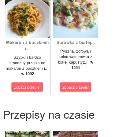
Makaron z boczkiem
Surówka z białej...
i...
Pyszna, zdrowa i
kolorowasurówka z
Szybki i bardzo
białej kapustyz...
⇖
smaczny przepis na
1254
makaron z boczkiem i...
⇖ 1092
Zobacz przepis!
Zobacz przepis!
Przepisy na czasie