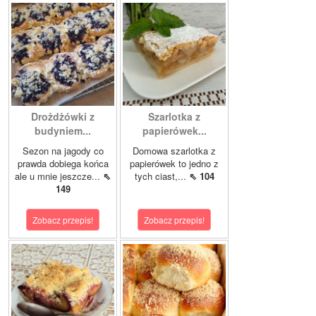
Drożdżówki z
Szarlotka z
budyniem...
papierówek...
Sezon na jagody co
Domowa szarlotka z
prawda dobiega końca
papierówek to jedno z
ale u mnie jeszcze...
⇖
tych ciast,...
⇖ 104
149
Zobacz przepis!
Zobacz przepis!