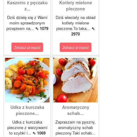
Kaszotto z pęczaku
Kotlety mielone
z...
pieczone
Dziś dzielę się z Wami
Dziś wleciały na obiad
moim sprawdzonym
kotlety mielone
przepisem na...
⇖ 1079
pieczone.To taka...
⇖
2970
Zobacz przepis!
Zobacz przepis!
Udka z kurczaka
Aromatyczny
pieczone...
schab...
Udka z kurczaka
Zapraszam na pyszny,
pieczone z warzywami
aromatyczny schab
to szybki i...
⇖ 1069
pieczony.Taki schab...