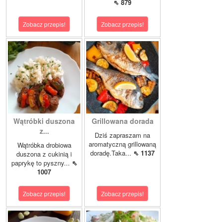
⇖ 879
Zobacz przepis!
Zobacz przepis!
Wątróbki duszona
Grillowana dorada
z...
Dziś zapraszam na
aromatyczną grillowaną
Wątróbka drobiowa
doradę.Taka...
⇖ 1137
duszona z cukinią i
paprykę to pyszny...
⇖
1007
Zobacz przepis!
Zobacz przepis!