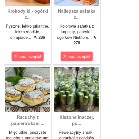
Krokodylki - ogórki
Najlepsza sałatka
z...
z...
Pyszne, lekko pikantne,
Kolorowa sałatka z
lekko słodkie,
kapusty, papryki i
chrupiące,...
⇖ 286
ogórków Niektóre...
⇖
278
Zobacz przepis!
Zobacz przepis!
Racuchy z
Kiszone inaczej,
papierówkami...
po...
Mięciutkie, puszyste
Rewelacyjny smak i
racuchy z papierówkami
chrupkość ogórków