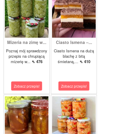
Mizeria na zimę w...
Ciasto Ismena –...
Poznaj mój sprawdzony
Ciasto Ismena na dużą
przepis na chrupiącą
blachę z bitą
mizerię w...
⇖ 476
śmietaną,...
⇖ 410
Zobacz przepis!
Zobacz przepis!