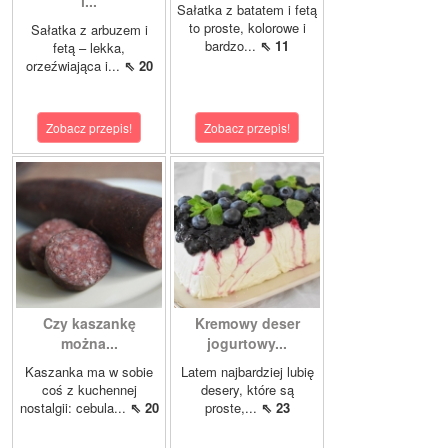
i...
Sałatka z batatem i fetą
to proste, kolorowe i
Sałatka z arbuzem i
bardzo...
⇖ 11
fetą – lekka,
orzeźwiająca i...
⇖ 20
Zobacz przepis!
Zobacz przepis!
Czy kaszankę
Kremowy deser
można...
jogurtowy...
Kaszanka ma w sobie
Latem najbardziej lubię
coś z kuchennej
desery, które są
nostalgii: cebula...
⇖ 20
proste,...
⇖ 23