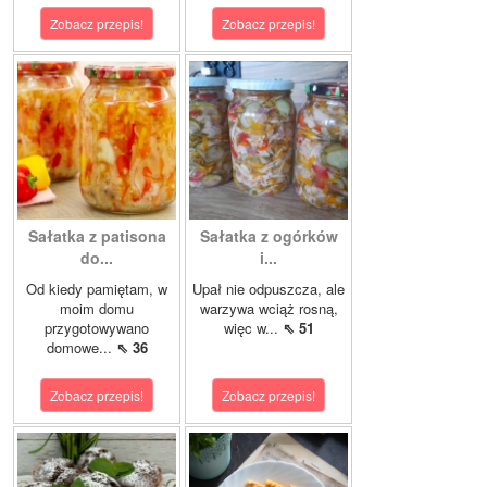
Zobacz przepis!
Zobacz przepis!
Sałatka z patisona
Sałatka z ogórków
do...
i...
Od kiedy pamiętam, w
Upał nie odpuszcza, ale
moim domu
warzywa wciąż rosną,
przygotowywano
więc w...
⇖ 51
domowe...
⇖ 36
Zobacz przepis!
Zobacz przepis!