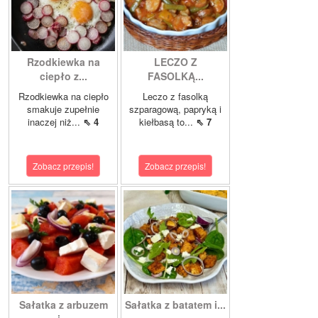
Rzodkiewka na
LECZO Z
ciepło z...
FASOLKĄ...
Rzodkiewka na ciepło
Leczo z fasolką
smakuje zupełnie
szparagową, papryką i
inaczej niż...
⇖ 4
kiełbasą to...
⇖ 7
Zobacz przepis!
Zobacz przepis!
Sałatka z arbuzem
Sałatka z batatem i...