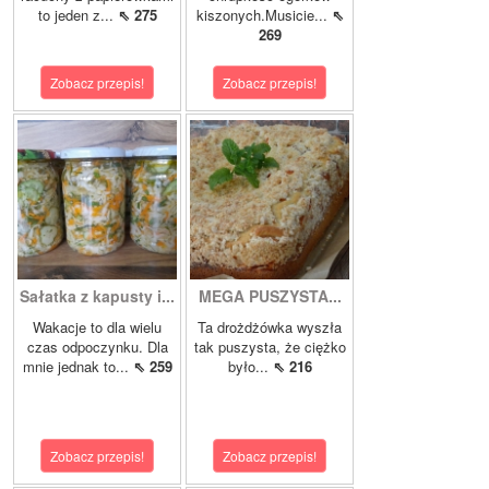
to jeden z...
⇖ 275
kiszonych.Musicie...
⇖
269
Zobacz przepis!
Zobacz przepis!
Sałatka z kapusty i...
MEGA PUSZYSTA...
Wakacje to dla wielu
Ta drożdżówka wyszła
czas odpoczynku. Dla
tak puszysta, że ciężko
mnie jednak to...
⇖ 259
było...
⇖ 216
Zobacz przepis!
Zobacz przepis!