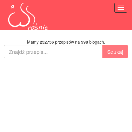
Toggl
naviga
Mamy
252756
przepisów na
598
blogach.