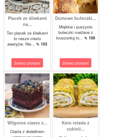
Placek ze śliwkami
Domowe bułeczki...
na...
Miękkie i puszyste
bułeczki maślane z
Ten placek ze śliwkami
kruszonką to...
⇖ 100
to nasze ciasto
awaryjne. Nie...
⇖ 103
Zobacz przepis!
Zobacz przepis!
Wilgotne ciasto z...
Keto rolada z
cukinii...
Ciasta z dodatkiem
warzyw są coraz