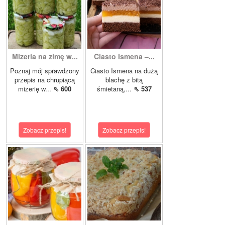
Mizeria na zimę w...
Ciasto Ismena –...
Poznaj mój sprawdzony
Ciasto Ismena na dużą
przepis na chrupiącą
blachę z bitą
mizerię w...
⇖ 600
śmietaną,...
⇖ 537
Zobacz przepis!
Zobacz przepis!