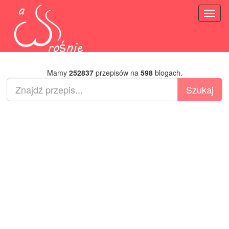
Toggl
naviga
Mamy
252837
przepisów na
598
blogach.