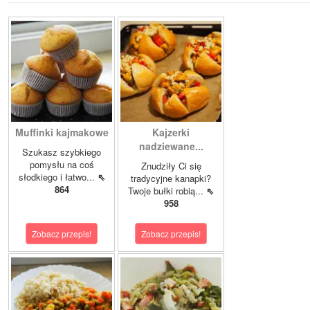
Muffinki kajmakowe
Kajzerki
nadziewane...
Szukasz szybkiego
pomysłu na coś
Znudziły Ci się
słodkiego i łatwo...
⇖
tradycyjne kanapki?
864
Twoje bułki robią...
⇖
958
Zobacz przepis!
Zobacz przepis!