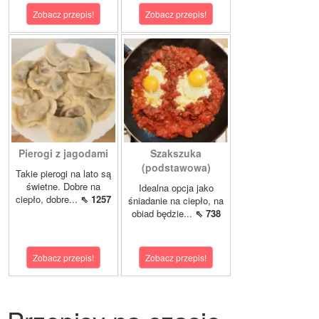
Zobacz przepis!
Zobacz przepis!
Pierogi z jagodami
Szakszuka
(podstawowa)
Takie pierogi na lato są
świetne. Dobre na
Idealna opcja jako
ciepło, dobre...
⇖ 1257
śniadanie na ciepło, na
obiad będzie...
⇖ 738
Zobacz przepis!
Zobacz przepis!