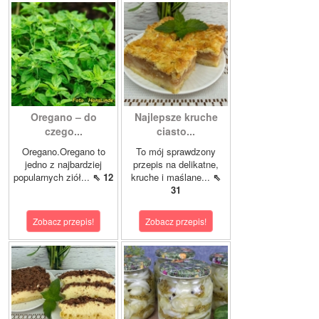
Oregano – do
Najlepsze kruche
czego...
ciasto...
Oregano.Oregano to
To mój sprawdzony
jedno z najbardziej
przepis na delikatne,
popularnych ziół...
⇖ 12
kruche i maślane...
⇖
31
Zobacz przepis!
Zobacz przepis!