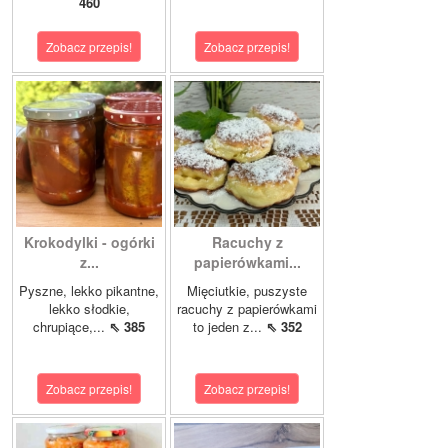
460
Zobacz przepis!
Zobacz przepis!
Krokodylki - ogórki
Racuchy z
z...
papierówkami...
Pyszne, lekko pikantne,
Mięciutkie, puszyste
lekko słodkie,
racuchy z papierówkami
chrupiące,...
⇖ 385
to jeden z...
⇖ 352
Zobacz przepis!
Zobacz przepis!