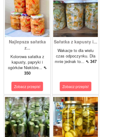
Najlepsza sałatka
Sałatka z kapusty i...
z...
Wakacje to dla wielu
czas odpoczynku. Dla
Kolorowa sałatka z
mnie jednak to...
⇖ 347
kapusty, papryki i
ogórków Niektóre...
⇖
350
Zobacz przepis!
Zobacz przepis!