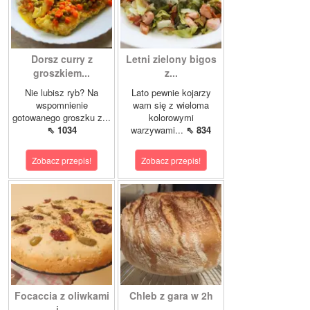
Dorsz curry z
Letni zielony bigos
groszkiem...
z...
Nie lubisz ryb? Na
Lato pewnie kojarzy
wspomnienie
wam się z wieloma
gotowanego groszku z...
kolorowymi
⇖ 1034
warzywami...
⇖ 834
Zobacz przepis!
Zobacz przepis!
Focaccia z oliwkami
Chleb z gara w 2h
i...