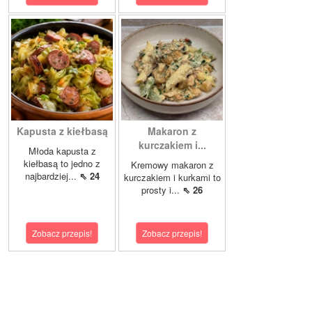
Kapusta z kiełbasą
Makaron z
kurczakiem i...
Młoda kapusta z
kiełbasą to jedno z
Kremowy makaron z
najbardziej...
⇖ 24
kurczakiem i kurkami to
prosty i...
⇖ 26
Zobacz przepis!
Zobacz przepis!