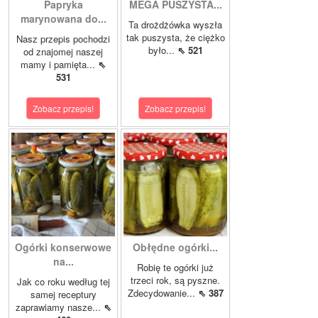
Papryka
MEGA PUSZYSTA...
marynowana do...
Ta drożdżówka wyszła
tak puszysta, że ciężko
Nasz przepis pochodzi
było...
⇖ 521
od znajomej naszej
mamy i pamięta...
⇖
531
Zobacz przepis!
Zobacz przepis!
Ogórki konserwowe
Obłędne ogórki...
na...
Robię te ogórki już
trzeci rok, są pyszne.
Jak co roku według tej
Zdecydowanie...
⇖ 387
samej receptury
zaprawiamy nasze...
⇖