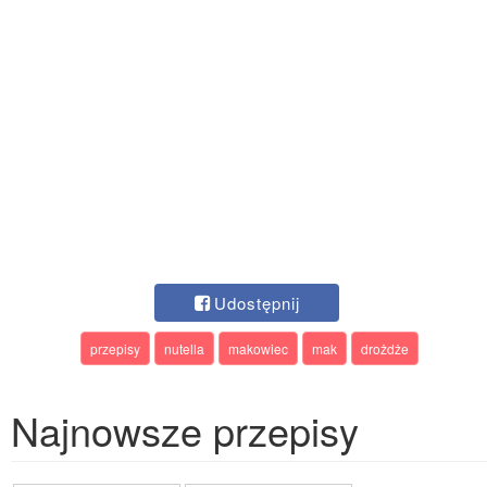
Udostępnij
przepisy
nutella
makowiec
mak
drożdże
Najnowsze przepisy