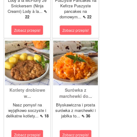
Lody à la McFlurry ze
Puszyste Pancakes na
Snickersem (Ninja
Kefirze Puszyste
Creami) Lody à la...
⇖
pancakes na
22
domowym...
⇖ 22
Zobacz przepis!
Zobacz przepis!
Kotlety drobiowe
Surówka z
w...
marchewki do...
Nasz pomysł na
Błyskawiczna i prosta
wyjątkowo soczyste i
surówka z marchewki i
delikatne kotlety...
⇖ 18
jabłka to...
⇖ 36
Zobacz przepis!
Zobacz przepis!