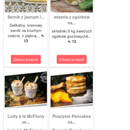
Sernik z jasnym i...
mizeria z ogórków
na...
Delikatny, kremowy
sernik na kruchym
składniki:5 kg świeżych
cieście, z piękną...
⇖
ogórków gruntowych6...
13
⇖ 13
Zobacz przepis!
Zobacz przepis!
Lody à la McFlurry
Puszyste Pancakes
ze...
na...