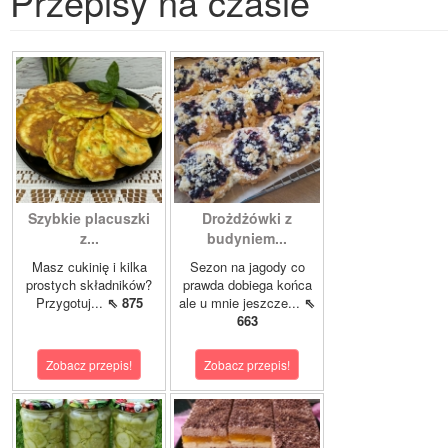
Przepisy na czasie
Szybkie placuszki
Drożdżówki z
z...
budyniem...
Masz cukinię i kilka
Sezon na jagody co
prostych składników?
prawda dobiega końca
Przygotuj...
⇖ 875
ale u mnie jeszcze...
⇖
663
Zobacz przepis!
Zobacz przepis!