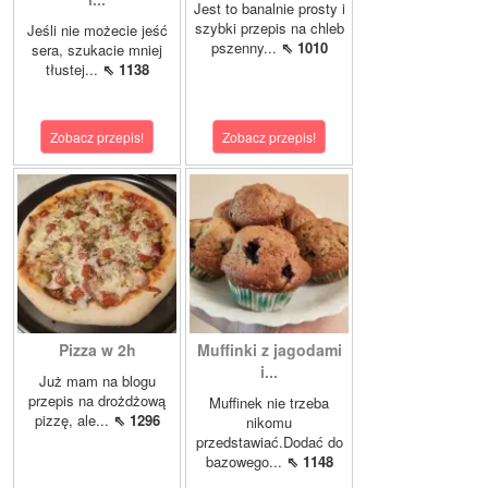
Jest to banalnie prosty i
szybki przepis na chleb
Jeśli nie możecie jeść
pszenny...
⇖ 1010
sera, szukacie mniej
tłustej...
⇖ 1138
Zobacz przepis!
Zobacz przepis!
Pizza w 2h
Muffinki z jagodami
i...
Już mam na blogu
przepis na drożdżową
Muffinek nie trzeba
pizzę, ale...
⇖ 1296
nikomu
przedstawiać.Dodać do
bazowego...
⇖ 1148