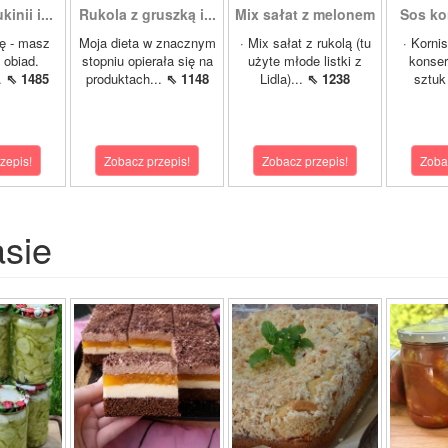
inii i...
Rukola z gruszką i...
Mix sałat z melonem
Sos ko
ę - masz
Moja dieta w znacznym
· Mix sałat z rukolą (tu
· Korni
 obiad.
stopniu opierała się na
użyte młode listki z
konser
.
⇖ 1485
produktach...
⇖ 1148
Lidla)...
⇖ 1238
sztuk 
zepis!
Zobacz przepis!
Zobacz przepis!
Zoba
asie