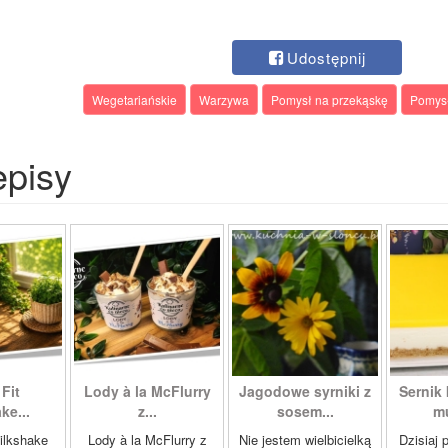
Udostępnij
Wegetariańskie
Warzywa
Pomysł na przekąskę
Pomysł
episy
Fit
Lody à la McFlurry
Jagodowe syrniki z
Sernik
ke...
z...
sosem...
mu
ilkshake
Lody à la McFlurry z
Nie jestem wielbicielką
Dzisiaj 