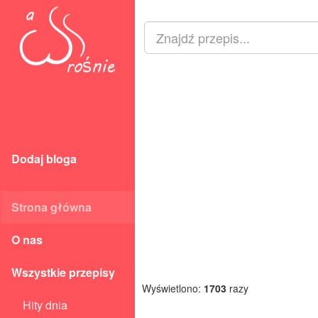
Dodaj bloga
Strona główna
O nas
Wszystkie przepisy
Wyświetlono:
1703
razy
Hity dnia