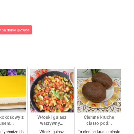
 na danie główne
 kokosowy z
Włoski gulasz
Ciemne kruche
sem...
warzywny...
ciasto pod...
przychodzę do
Włoski gulasz
To ciemne kruche ciasto