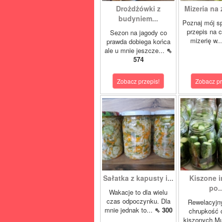
Drożdżówki z
Mizeria na 
budyniem...
Poznaj mój s
przepis na 
Sezon na jagody co
mizerię w.
prawda dobiega końca
ale u mnie jeszcze...
⇖
574
Zobacz przepis!
Zobacz pr
Sałatka z kapusty i...
Kiszone i
po..
Wakacje to dla wielu
czas odpoczynku. Dla
Rewelacyjn
mnie jednak to...
⇖ 300
chrupkość 
kiszonych.Mu