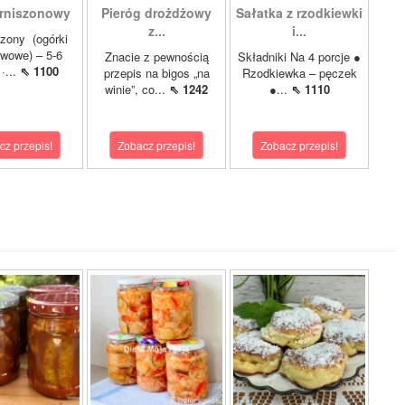
rniszonowy
Pieróg drożdżowy
Sałatka z rzodkiewki
z...
i...
szony (ogórki
wowe) – 5-6
Znacie z pewnością
Składniki Na 4 porcje ●
·...
⇖ 1100
przepis na bigos „na
Rzodkiewka – pęczek
winie”, co...
⇖ 1242
●...
⇖ 1110
cz przepis!
Zobacz przepis!
Zobacz przepis!