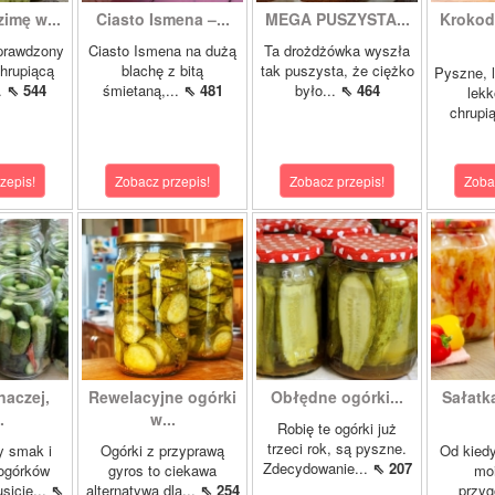
zimę w...
Ciasto Ismena –...
MEGA PUSZYSTA...
Krokody
prawdzony
Ciasto Ismena na dużą
Ta drożdżówka wyszła
chrupiącą
blachę z bitą
tak puszysta, że ciężko
Pyszne, l
..
⇖ 544
śmietaną,...
⇖ 481
było...
⇖ 464
lekk
chrupią
zepis!
Zobacz przepis!
Zobacz przepis!
Zoba
naczej,
Rewelacyjne ogórki
Obłędne ogórki...
Sałatk
.
w...
Robię te ogórki już
trzeci rok, są pyszne.
y smak i
Ogórki z przyprawą
Od kied
Zdecydowanie...
⇖ 207
ogórków
gyros to ciekawa
mo
sicie...
⇖
alternatywa dla...
⇖ 254
przy