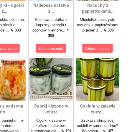
lki - ogórki
Najlepsza sałatka
Racuchy z
z...
z...
papierówkami...
ekko pikantne,
Kolorowa sałatka z
Mięciutkie, puszyste
o słodkie,
kapusty, papryki i
racuchy z papierówkami
ce,...
⇖ 333
ogórków Niektóre...
⇖
to jeden z...
⇖ 306
309
cz przepis!
Zobacz przepis!
Zobacz przepis!
a z patisona
Ogórki kiszone w
Cukinia w zalewie
do...
kefirze
curry...
y pamiętam, w
Ogórki kiszone w
Szukasz chrupiącej
im domu
kefirze to ciekawa
cukinii w curry na zimę?
gotowywano
alternatywa dla...
⇖ 191
Wypróbuj...
⇖ 187