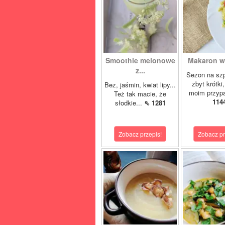
Smoothie melonowe
Makaron w 
z...
Sezon na szp
zbyt krótki
Bez, jaśmin, kwiat lipy...
moim przypa
Też tak macie, że
114
słodkie...
⇖ 1281
Zobacz przepis!
Zobacz pr