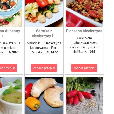
an duszony
Sałatka z
Pieczona ciecierzyca
z...
ciecierzycy i...
Uwielbiam
małoskładnikowe
iBakłażan (ja
Składniki · Ciecierzyca
dania… W tym, ich
m cienkie,
konserwowa · Por ·
ilość...
⇖ 1065
we,...
⇖ 907
Papryka...
⇖ 1477
cz przepis!
Zobacz przepis!
Zobacz przepis!