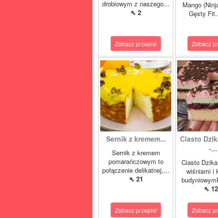
drobiowym z naszego...
Mango (Ninj
⇖ 2
Gęsty Fit.
Zobacz przepis!
Zobacz pr
Sernik z kremem...
Ciasto Dzik
-...
Sernik z kremem
pomarańczowym to
Ciasto Dzika
połączenie delikatnej,...
wiśniami i
⇖ 21
budyniowymP
⇖ 12
Zobacz przepis!
Zobacz pr