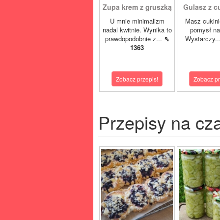
Zupa krem z gruszką
Gulasz z cuk
U mnie minimalizm
Masz cukini
nadal kwitnie. Wynika to
pomysł na
prawdopodobnie z...
⇖
Wystarczy..
1363
Zobacz przepis!
Zobacz pr
Przepisy na cz