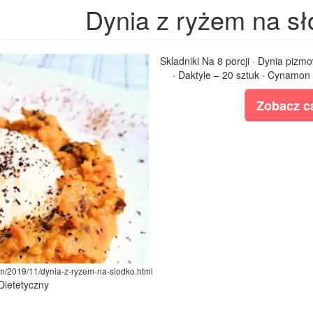
Dynia z ryżem na sł
Skladniki Na 8 porcji · Dynia pizmo
· Daktyle – 20 sztuk · Cynamon 
Zobacz ca
com/2019/11/dynia-z-ryzem-na-slodko.html
 Dietetyczny