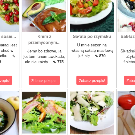
sosie...
Krem z
Sałata po rzymsku
Bakłaż
przemyconym...
aragi jest
U mnie sezon na
, choć w
własną sałatę masłową
Jemy bo zdrowe, ja
Składnik
dku...
⇖
już się...
⇖ 870
jestem fanem awokado,
użyła
4
ale nie każdy...
⇖ 775
fioleto
zepis!
Zobacz przepis!
Zobacz przepis!
Zoba