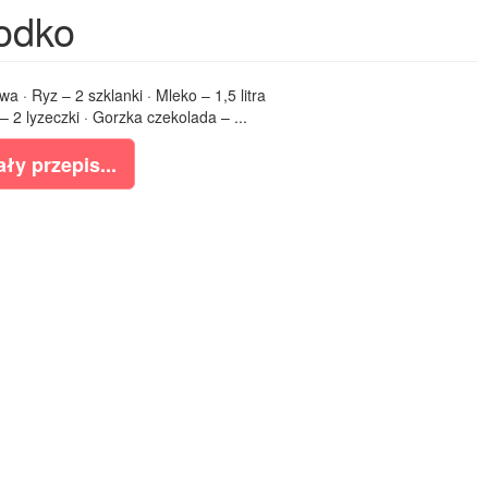
odko
wa · Ryz – 2 szklanki · Mleko – 1,5 litra
– 2 lyzeczki · Gorzka czekolada – ...
ły przepis...