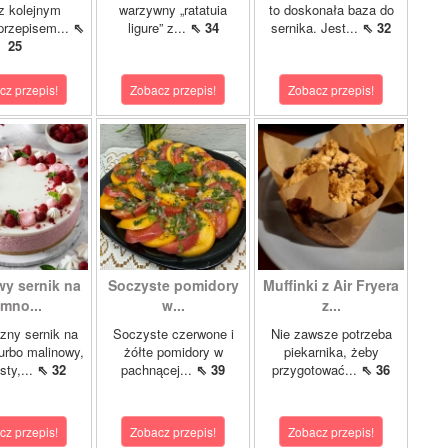
z kolejnym
warzywny „ratatuia
to doskonała baza do
przepisem...
⇖
ligure” z...
⇖ 34
sernika. Jest...
⇖ 32
25
cz przepis!
Zobacz przepis!
Zobacz przepis!
wy sernik na
Soczyste pomidory
Muffinki z Air Fryera
imno...
w...
z...
zny sernik na
Soczyste czerwone i
Nie zawsze potrzeba
turbo malinowy,
żółte pomidory w
piekarnika, żeby
sty,...
⇖ 32
pachnącej...
⇖ 39
przygotować...
⇖ 36
cz przepis!
Zobacz przepis!
Zobacz przepis!