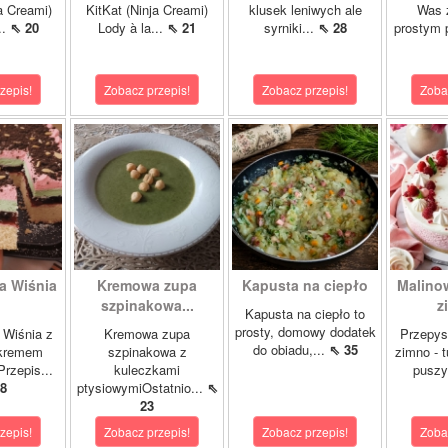
a Creami)
KitKat (Ninja Creami)
klusek leniwych ale
Was 
..
⇖ 20
Lody à la...
⇖ 21
syrniki...
⇖ 28
prostym 
zepis!
Zobacz przepis!
Zobacz przepis!
Zoba
a Wiśnia
Kremowa zupa
Kapusta na ciepło
Malino
szpinakowa...
z
Kapusta na ciepło to
prosty, domowy dodatek
 Wiśnia z
Kremowa zupa
Przepys
do obiadu,...
⇖ 35
 kremem
szpinakowa z
zimno - 
rzepis...
kuleczkami
puszy
8
ptysiowymiOstatnio...
⇖
23
zepis!
Zobacz przepis!
Zobacz przepis!
Zoba