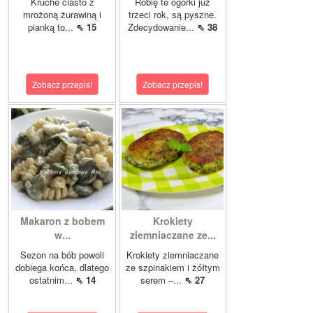
Kruche ciasto z
Robię te ogórki już
mrożoną żurawiną i
trzeci rok, są pyszne.
pianką to...
⇖ 15
Zdecydowanie...
⇖ 38
Zobacz przepis!
Zobacz przepis!
Makaron z bobem
Krokiety
w...
ziemniaczane ze...
Sezon na bób powoli
Krokiety ziemniaczane
dobiega końca, dlatego
ze szpinakiem i żółtym
ostatnim...
⇖ 14
serem –...
⇖ 27