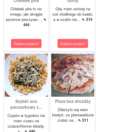
Chlebek pita
Gofry
Chlebek pita to nic
Gdy mam ochotę na
innego, jak okrągłe
coś słodkiego do kawki,
pszenne pieczywo....
⇖
a w szafie nie...
⇖ 514
444
Zobacz przepis!
Zobacz przepis!
Szybki sos
Pizza bez drożdży
pieczarkowy z...
Zdarzyło się wam
kiedyś, ze planowaliście
Często w tygodniu nie
zrobić na...
⇖ 511
mam czasu na
czasochłonne obiady,
a...
⇖ 440