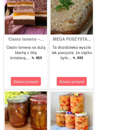
Ciasto Ismena –...
MEGA PUSZYSTA...
Ciasto Ismena na dużą
Ta drożdżówka wyszła
blachę z bitą
tak puszysta, że ciężko
śmietaną,...
⇖ 464
było...
⇖ 444
Zobacz przepis!
Zobacz przepis!