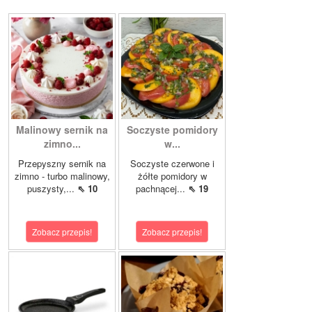
Malinowy sernik na
Soczyste pomidory
zimno...
w...
Przepyszny sernik na
Soczyste czerwone i
zimno - turbo malinowy,
żółte pomidory w
puszysty,...
⇖ 10
pachnącej...
⇖ 19
Zobacz przepis!
Zobacz przepis!