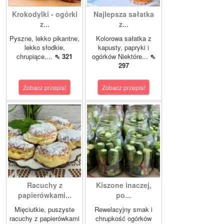
Krokodylki - ogórki
Najlepsza sałatka
z...
z...
Pyszne, lekko pikantne,
Kolorowa sałatka z
lekko słodkie,
kapusty, papryki i
chrupiące,...
⇖ 321
ogórków Niektóre...
⇖
297
Zobacz przepis!
Zobacz przepis!
Racuchy z
Kiszone inaczej,
papierówkami...
po...
Mięciutkie, puszyste
Rewelacyjny smak i
racuchy z papierówkami
chrupkość ogórków