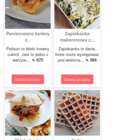
Panierowane kotlety
Zapiekanka
z...
makaronowa z...
Patison to bliski krewny
Zapiekanka to danie,
cukinii. Jest to jedno z
które może występować
warzyw,...
⇖ 675
pod wieloma...
⇖ 584
Zobacz przepis!
Zobacz przepis!