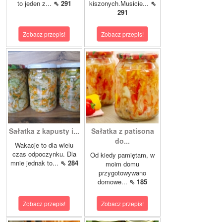
to jeden z...
⇖ 291
kiszonych.Musicie...
⇖
291
Zobacz przepis!
Zobacz przepis!
Sałatka z kapusty i...
Sałatka z patisona
do...
Wakacje to dla wielu
czas odpoczynku. Dla
Od kiedy pamiętam, w
mnie jednak to...
⇖ 284
moim domu
przygotowywano
domowe...
⇖ 185
Zobacz przepis!
Zobacz przepis!