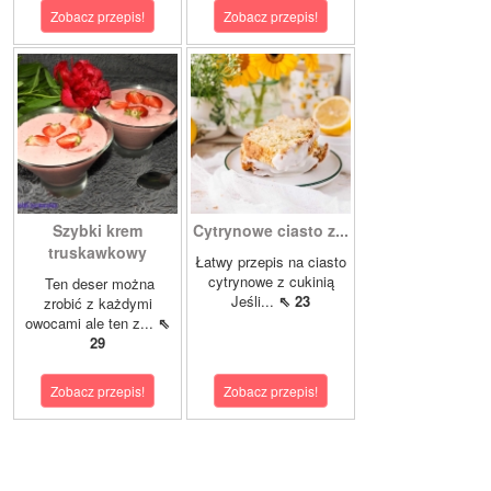
Zobacz przepis!
Zobacz przepis!
Szybki krem
Cytrynowe ciasto z...
truskawkowy
Łatwy przepis na ciasto
cytrynowe z cukinią
Ten deser można
Jeśli...
⇖ 23
zrobić z każdymi
owocami ale ten z...
⇖
29
Zobacz przepis!
Zobacz przepis!