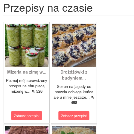
Przepisy na czasie
Mizeria na zimę w...
Drożdżówki z
budyniem...
Poznaj mój sprawdzony
przepis na chrupiącą
Sezon na jagody co
mizerię w...
⇖ 526
prawda dobiega końca
ale u mnie jeszcze...
⇖
498
Zobacz przepis!
Zobacz przepis!