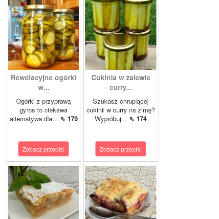
Rewelacyjne ogórki
Cukinia w zalewie
w...
curry...
Ogórki z przyprawą
Szukasz chrupiącej
gyros to ciekawa
cukinii w curry na zimę?
alternatywa dla...
⇖ 179
Wypróbuj...
⇖ 174
Zobacz przepis!
Zobacz przepis!