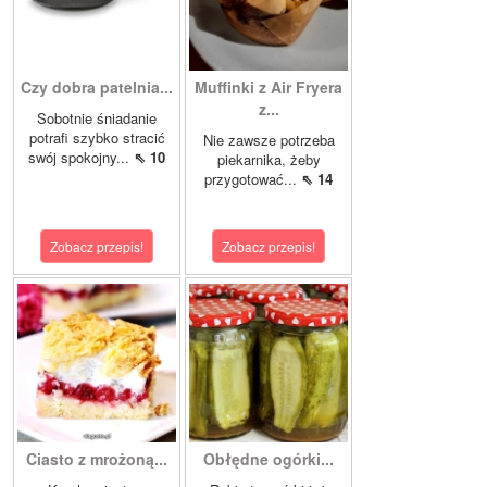
Czy dobra patelnia...
Muffinki z Air Fryera
z...
Sobotnie śniadanie
potrafi szybko stracić
Nie zawsze potrzeba
swój spokojny...
⇖ 10
piekarnika, żeby
przygotować...
⇖ 14
Zobacz przepis!
Zobacz przepis!
Ciasto z mrożoną...
Obłędne ogórki...