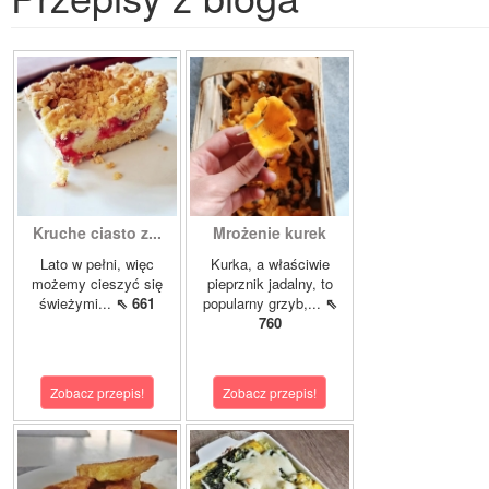
Kruche ciasto z...
Mrożenie kurek
Lato w pełni, więc
Kurka, a właściwie
możemy cieszyć się
pieprznik jadalny, to
świeżymi...
⇖ 661
popularny grzyb,...
⇖
760
Zobacz przepis!
Zobacz przepis!