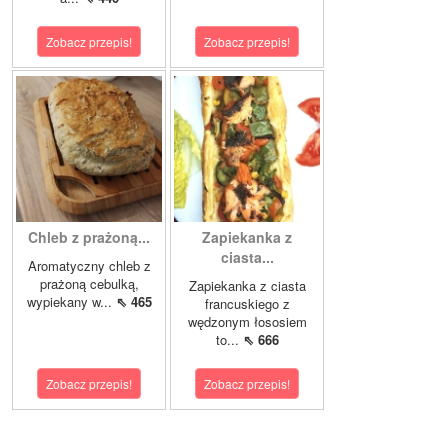
Zobacz przepis!
Zobacz przepis!
Chleb z prażoną...
Zapiekanka z
ciasta...
Aromatyczny chleb z
prażoną cebulką,
Zapiekanka z ciasta
wypiekany w...
⇖ 465
francuskiego z
wędzonym łososiem
to...
⇖ 666
Zobacz przepis!
Zobacz przepis!