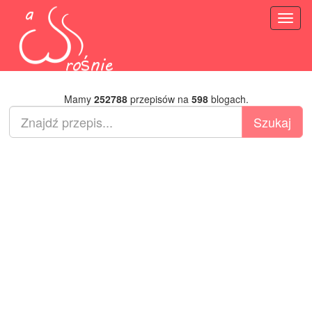
Toggl
naviga
Mamy
252788
przepisów na
598
blogach.