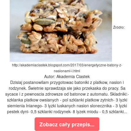
Źródło:
http://akademiaciastek.blogspot.com/2017/03/energetyczne-batony-z-
nasionami-i.html
Autor: Akademia Ciastek
Dzisiaj postanowilam przygotowac batoniki z platkow, nasion i
rodzynek. Świetnie sprawdzaja sie jako przekaska do pracy. Sa
sycace i z pewnoscia zdrowsze od batonow z automatu. Skladniki:-
szklanka platkow owsianych - pol szklanki platkow zytnich- 3 lyzki
siemienia lnianego- 3 lyzki luskanych nasion slonecznika - 3 lyzki
pestek dyni- 0,5 szklanki rodzynek- 8 lyzek miodu - 0,5 szklanki...
Zobacz cały przepis...