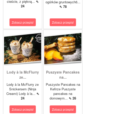
cieście, z piękną...
⇖
ogórków gruntowych6...
24
⇖ 78
Zobacz przepis!
Zobacz przepis!
Lody à la McFlurry
Puszyste Pancakes
ze...
na...
Lody à la McFlurry ze
Puszyste Pancakes na
Snickersem (Ninja
Kefirze Puszyste
Creami) Lody à la...
⇖
pancakes na
24
domowym...
⇖ 26
Zobacz przepis!
Zobacz przepis!