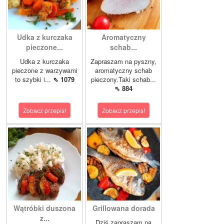
Udka z kurczaka
Aromatyczny
pieczone...
schab...
Udka z kurczaka
Zapraszam na pyszny,
pieczone z warzywami
aromatyczny schab
to szybki i...
⇖ 1079
pieczony.Taki schab...
⇖ 884
Zobacz przepis!
Zobacz przepis!
Wątróbki duszona
Grillowana dorada
z...
Dziś zapraszam na