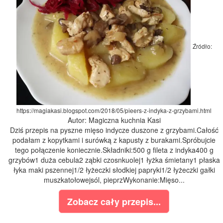
Źródło:
https://magiakasi.blogspot.com/2018/05/pieers-z-indyka-z-grzybami.html
Autor: Magiczna kuchnia Kasi
Dziś przepis na pyszne mięso indycze duszone z grzybami.Całość
podałam z kopytkami i surówką z kapusty z burakami.Spróbujcie
tego połączenie koniecznie.Składniki:500 g fileta z indyka400 g
grzybów1 duża cebula2 ząbki czosnkuolej1 łyżka śmietany1 płaska
łyka maki pszennej1/2 łyżeczki słodkiej papryki1/2 łyżeczki gałki
muszkatołowejsól, pieprzWykonanie:Mięso...
Zobacz cały przepis...