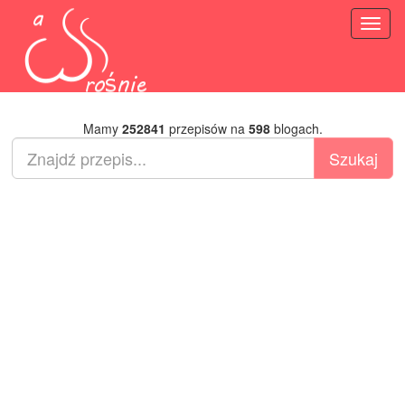
Toggl
naviga
Mamy
252841
przepisów na
598
blogach.