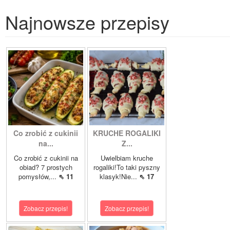
Najnowsze przepisy
Co zrobić z cukinii
KRUCHE ROGALIKI
na...
Z...
Co zrobić z cukinii na
Uwielbiam kruche
obiad? 7 prostych
rogaliki!To taki pyszny
pomysłów,...
⇖ 11
klasyk!Nie...
⇖ 17
Zobacz przepis!
Zobacz przepis!