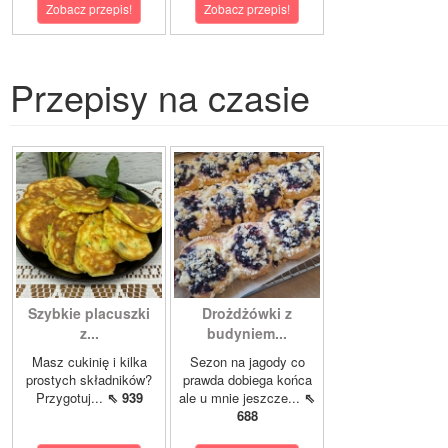
Zobacz przepis!
Zobacz przepis!
Przepisy na czasie
Szybkie placuszki
Drożdżówki z
z...
budyniem...
Masz cukinię i kilka
Sezon na jagody co
prostych składników?
prawda dobiega końca
Przygotuj...
⇖ 939
ale u mnie jeszcze...
⇖
688