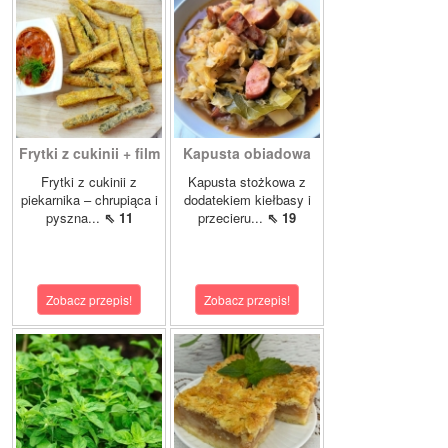
Frytki z cukinii + film
Kapusta obiadowa
Frytki z cukinii z
Kapusta stożkowa z
piekarnika – chrupiąca i
dodatekiem kiełbasy i
pyszna...
⇖ 11
przecieru...
⇖ 19
Zobacz przepis!
Zobacz przepis!