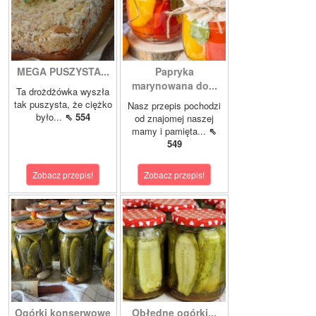
MEGA PUSZYSTA...
Papryka
marynowana do...
Ta drożdżówka wyszła
tak puszysta, że ciężko
Nasz przepis pochodzi
było...
⇖ 554
od znajomej naszej
mamy i pamięta...
⇖
549
Zobacz przepis!
Zobacz przepis!
Ogórki konserwowe
Obłędne ogórki...