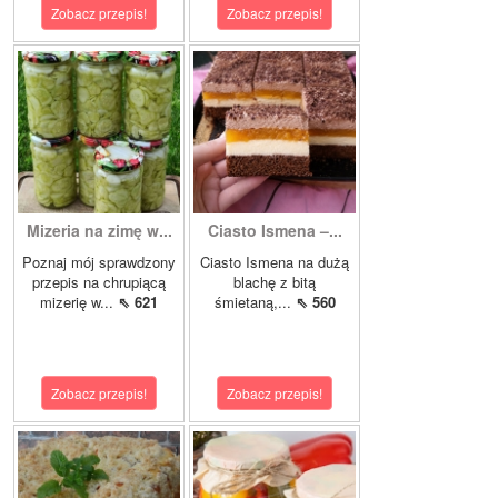
Zobacz przepis!
Zobacz przepis!
Mizeria na zimę w...
Ciasto Ismena –...
Poznaj mój sprawdzony
Ciasto Ismena na dużą
przepis na chrupiącą
blachę z bitą
mizerię w...
⇖ 621
śmietaną,...
⇖ 560
Zobacz przepis!
Zobacz przepis!