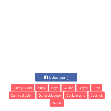
Udostępnij
Pierogi Kluski
Kluski
Indyk
Gulasz
Grzyby
Drób
Dania z drobiem
Dania obiadowe
Dania mięsne
Czosnek
Cebula