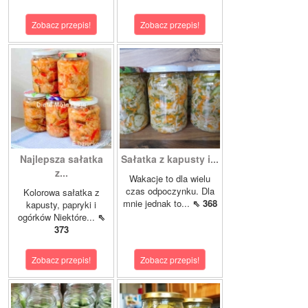
Zobacz przepis!
Zobacz przepis!
Najlepsza sałatka
Sałatka z kapusty i...
z...
Wakacje to dla wielu
czas odpoczynku. Dla
Kolorowa sałatka z
mnie jednak to...
⇖ 368
kapusty, papryki i
ogórków Niektóre...
⇖
373
Zobacz przepis!
Zobacz przepis!