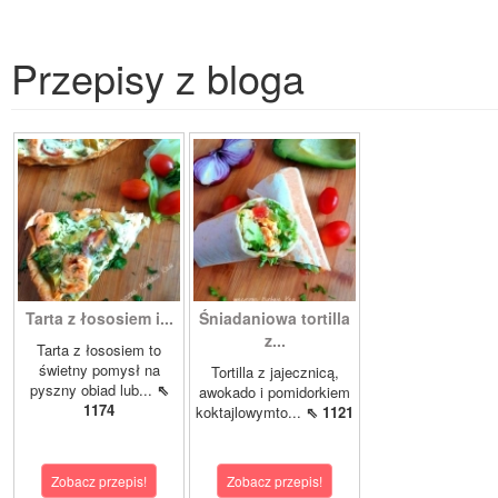
Przepisy z bloga
Tarta z łososiem i...
Śniadaniowa tortilla
z...
Tarta z łososiem to
świetny pomysł na
Tortilla z jajecznicą,
pyszny obiad lub...
⇖
awokado i pomidorkiem
1174
koktajlowymto...
⇖ 1121
Zobacz przepis!
Zobacz przepis!