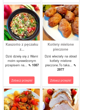
Kaszotto z pęczaku
Kotlety mielone
z...
pieczone
Dziś dzielę się z Wami
Dziś wleciały na obiad
moim sprawdzonym
kotlety mielone
przepisem na...
⇖ 1087
pieczone.To taka...
⇖
2977
Zobacz przepis!
Zobacz przepis!