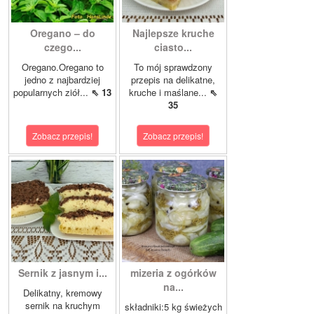
Oregano – do
Najlepsze kruche
czego...
ciasto...
Oregano.Oregano to
To mój sprawdzony
jedno z najbardziej
przepis na delikatne,
popularnych ziół...
⇖ 13
kruche i maślane...
⇖
35
Zobacz przepis!
Zobacz przepis!
Sernik z jasnym i...
mizeria z ogórków
na...
Delikatny, kremowy
sernik na kruchym
składniki:5 kg świeżych