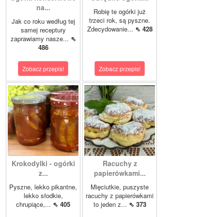
na...
Robię te ogórki już
trzeci rok, są pyszne.
Jak co roku według tej
Zdecydowanie...
⇖ 428
samej receptury
zaprawiamy nasze...
⇖
486
Zobacz przepis!
Zobacz przepis!
Krokodylki - ogórki
Racuchy z
z...
papierówkami...
Pyszne, lekko pikantne,
Mięciutkie, puszyste
lekko słodkie,
racuchy z papierówkami
chrupiące,...
⇖ 405
to jeden z...
⇖ 373