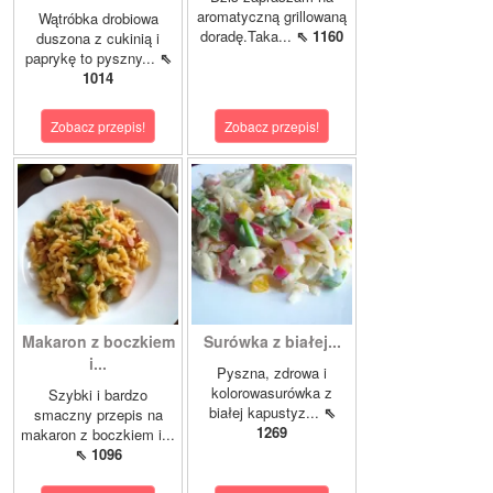
aromatyczną grillowaną
Wątróbka drobiowa
doradę.Taka...
⇖ 1160
duszona z cukinią i
paprykę to pyszny...
⇖
1014
Zobacz przepis!
Zobacz przepis!
Makaron z boczkiem
Surówka z białej...
i...
Pyszna, zdrowa i
kolorowasurówka z
Szybki i bardzo
białej kapustyz...
⇖
smaczny przepis na
1269
makaron z boczkiem i...
⇖ 1096