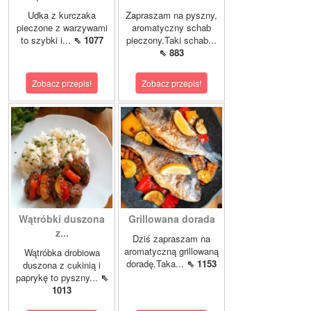
Udka z kurczaka
Zapraszam na pyszny,
pieczone z warzywami
aromatyczny schab
to szybki i...
⇖ 1077
pieczony.Taki schab...
⇖ 883
Zobacz przepis!
Zobacz przepis!
Wątróbki duszona
Grillowana dorada
z...
Dziś zapraszam na
aromatyczną grillowaną
Wątróbka drobiowa
doradę.Taka...
⇖ 1153
duszona z cukinią i
paprykę to pyszny...
⇖
1013