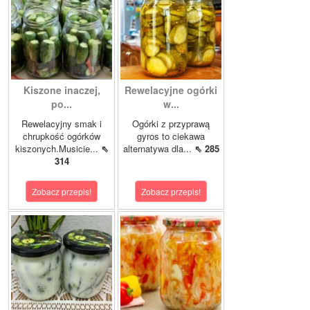
Kiszone inaczej,
Rewelacyjne ogórki
po...
w...
Rewelacyjny smak i
Ogórki z przyprawą
chrupkość ogórków
gyros to ciekawa
kiszonych.Musicie...
⇖
alternatywa dla...
⇖ 285
314
Zobacz przepis!
Zobacz przepis!