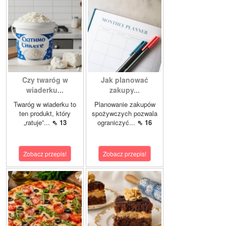
Czy twaróg w
Jak planować
wiaderku...
zakupy...
Twaróg w wiaderku to
Planowanie zakupów
ten produkt, który
spożywczych pozwala
„ratuje”...
⇖ 13
ograniczyć...
⇖ 16
Zobacz przepis!
Zobacz przepis!