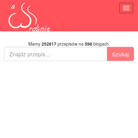
Toggl
naviga
Mamy
252817
przepisów na
598
blogach.