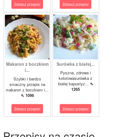
Zobacz przepis!
Zobacz przepis!
Makaron z boczkiem
Surówka z białej...
i...
Pyszna, zdrowa i
kolorowasurówka z
Szybki i bardzo
białej kapustyz...
⇖
smaczny przepis na
1265
makaron z boczkiem i...
⇖ 1096
Zobacz przepis!
Zobacz przepis!
Przepisy na czasie