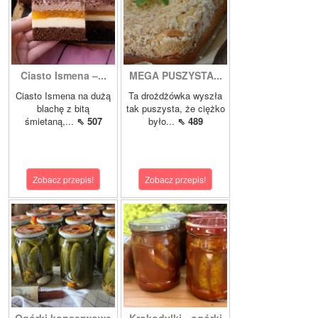
Ciasto Ismena –...
MEGA PUSZYSTA...
Ciasto Ismena na dużą
Ta drożdżówka wyszła
blachę z bitą
tak puszysta, że ciężko
śmietaną,...
⇖ 507
było...
⇖ 489
Zobacz przepis!
Zobacz przepis!
Ogórki konserwowe
Krokodylki - ogórki