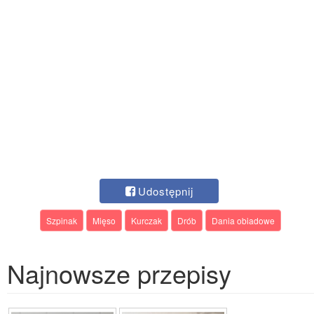
Udostępnij
Szpinak
Mięso
Kurczak
Drób
Dania obiadowe
Najnowsze przepisy