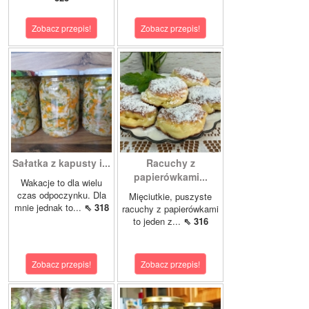
Zobacz przepis!
Zobacz przepis!
Sałatka z kapusty i...
Racuchy z
papierówkami...
Wakacje to dla wielu
czas odpoczynku. Dla
Mięciutkie, puszyste
mnie jednak to...
⇖ 318
racuchy z papierówkami
to jeden z...
⇖ 316
Zobacz przepis!
Zobacz przepis!