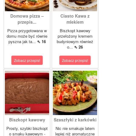
Domowa pizza –
Ciasto Kawa z
przepis...
mlekiem
Pizza przygotowana w
Biszkopt kawowy
domu może być równie
przełożony kremem
pyszna jak ta...
⇖ 16
budyniowym również
o...
⇖ 26
Zobacz przepis!
Zobacz przepis!
Biszkopt kawowy
Szaszłyki z karkówki
Prosty, szybki biszkopt
Nic nie smakuje latem
o smaku kawowym -
lepiej niż aromatyczne