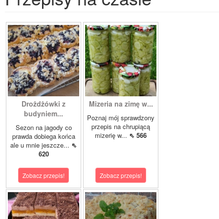
Drożdżówki z
Mizeria na zimę w...
budyniem...
Poznaj mój sprawdzony
przepis na chrupiącą
Sezon na jagody co
mizerię w...
⇖ 566
prawda dobiega końca
ale u mnie jeszcze...
⇖
620
Zobacz przepis!
Zobacz przepis!