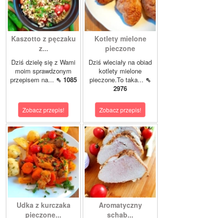
Kaszotto z pęczaku
Kotlety mielone
z...
pieczone
Dziś dzielę się z Wami
Dziś wleciały na obiad
moim sprawdzonym
kotlety mielone
przepisem na...
⇖ 1085
pieczone.To taka...
⇖
2976
Zobacz przepis!
Zobacz przepis!
Udka z kurczaka
Aromatyczny
pieczone...
schab...