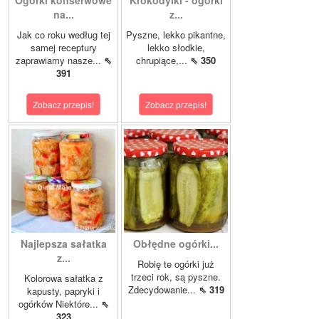
na...
z...
Jak co roku według tej
Pyszne, lekko pikantne,
samej receptury
lekko słodkie,
zaprawiamy nasze...
⇖
chrupiące,...
⇖ 350
391
Zobacz przepis!
Zobacz przepis!
Najlepsza sałatka
Obłędne ogórki...
z...
Robię te ogórki już
trzeci rok, są pyszne.
Kolorowa sałatka z
Zdecydowanie...
⇖ 319
kapusty, papryki i
ogórków Niektóre...
⇖
323