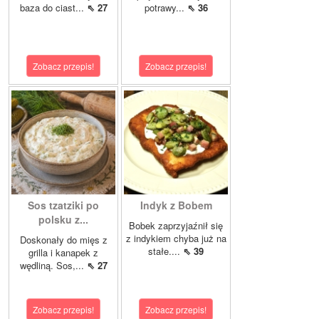
baza do ciast...
⇖ 27
potrawy...
⇖ 36
Zobacz przepis!
Zobacz przepis!
Sos tzatziki po
Indyk z Bobem
polsku z...
Bobek zaprzyjaźnił się
z indykiem chyba już na
Doskonały do mięs z
stałe....
⇖ 39
grilla i kanapek z
wędliną. Sos,...
⇖ 27
Zobacz przepis!
Zobacz przepis!