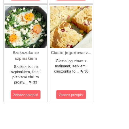
Szakszuka ze
Ciasto jogurtowe z...
szpinakiem
Ciasto jogurtowe z
malinami, serkiem i
Szakszuka ze
kruszonką to...
⇖ 36
szpinakiem, fetą i
płatkami chili to
prosty...
⇖ 33
Zobacz przepis!
Zobacz przepis!