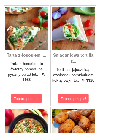
Tarta z łososiem i...
Śniadaniowa tortilla
z...
Tarta z łososiem to
świetny pomysł na
Tortilla z jajecznicą,
pyszny obiad lub...
⇖
awokado i pomidorkiem
1168
koktajlowymto...
⇖ 1120
Zobacz przepis!
Zobacz przepis!