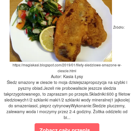
Źródło:
https://magiakasi.blogspot.com/2019/01/filety-sledziowe-smazone-w-
ciescie.html
Autor: Kasia Łysy
Śledz smazony w ciescie to moja dzisiejszapropozycja na szybki i
pyszny obiad.Jezeli nie probowaliscie jeszcze sledzia
takprzygotowanego, to zapraszam po przepis.Skladniki:600 g filetow
sledziowych1/2 szklanki maki1/2 szklanki wody mineralnej1 jajkoolej
do smazeniasol, pieprz cytrynowyWykonanie:Śledzie pluczemy,
zalewamy woda i moczymy przez 2-4 godziny. Żoltka oddzielic od
bi...
Zobacz cały przepis...