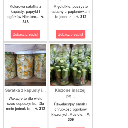
Kolorowa sałatka z
Mięciutkie, puszyste
kapusty, papryki i
racuchy z papierówkami
ogórków Niektóre...
⇖
to jeden z...
⇖ 312
318
Zobacz przepis!
Zobacz przepis!
Sałatka z kapusty i...
Kiszone inaczej,
po...
Wakacje to dla wielu
czas odpoczynku. Dla
Rewelacyjny smak i
mnie jednak to...
⇖ 312
chrupkość ogórków
kiszonych.Musicie...
⇖
309