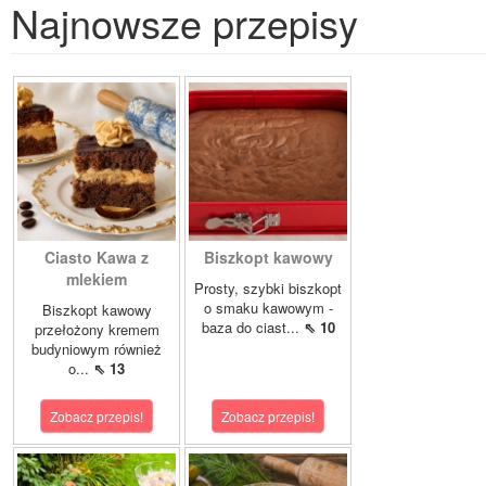
Najnowsze przepisy
Ciasto Kawa z
Biszkopt kawowy
mlekiem
Prosty, szybki biszkopt
o smaku kawowym -
Biszkopt kawowy
baza do ciast...
⇖ 10
przełożony kremem
budyniowym również
o...
⇖ 13
Zobacz przepis!
Zobacz przepis!