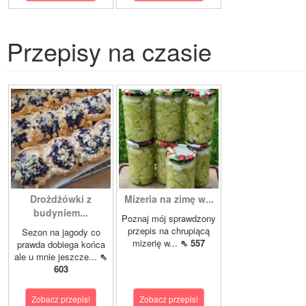
Przepisy na czasie
Drożdżówki z
Mizeria na zimę w...
budyniem...
Poznaj mój sprawdzony
przepis na chrupiącą
Sezon na jagody co
mizerię w...
⇖ 557
prawda dobiega końca
ale u mnie jeszcze...
⇖
603
Zobacz przepis!
Zobacz przepis!