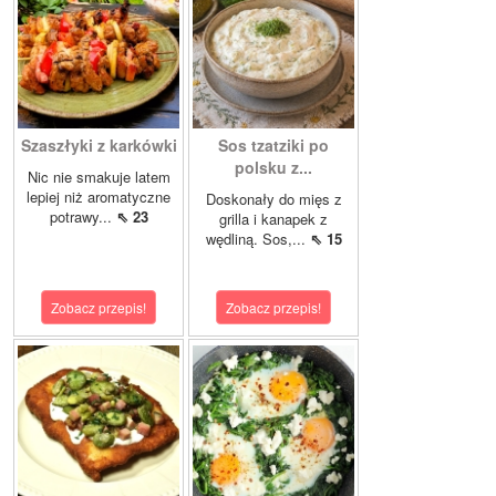
Szaszłyki z karkówki
Sos tzatziki po
polsku z...
Nic nie smakuje latem
lepiej niż aromatyczne
Doskonały do mięs z
potrawy...
⇖ 23
grilla i kanapek z
wędliną. Sos,...
⇖ 15
Zobacz przepis!
Zobacz przepis!