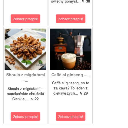
świetny pomysł...
⇖ 38
Zobacz przepis!
Zobacz przepis!
Sboula z migdałami
Caffè al ginseng –...
–...
Caffè al ginseng, co to
za kawa? To jeden z
Sboula z migdałami –
ciekawszych...
⇖ 29
marokańskie chruściki
Cienkie,...
⇖ 22
Zobacz przepis!
Zobacz przepis!