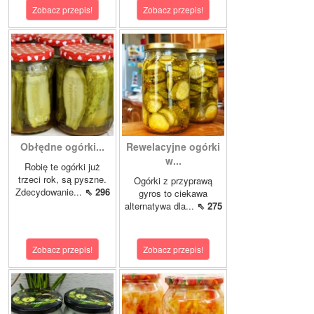
Zobacz przepis!
Zobacz przepis!
Obłędne ogórki...
Rewelacyjne ogórki
w...
Robię te ogórki już
trzeci rok, są pyszne.
Ogórki z przyprawą
Zdecydowanie...
⇖ 296
gyros to ciekawa
alternatywa dla...
⇖ 275
Zobacz przepis!
Zobacz przepis!