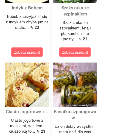
Indyk z Bobem
Szakszuka ze
szpinakiem
Bobek zaprzyjaźnił się
z indykiem chyba już na
Szakszuka ze
stałe....
⇖ 23
szpinakiem, fetą i
płatkami chili to
prosty...
⇖ 21
Zobacz przepis!
Zobacz przepis!
Ciasto jogurtowe z...
Fasolka szparagowa
w...
Ciasto jogurtowe z
malinami, serkiem i
Dzień dobry wszystkim
kruszonką to...
⇖ 21
mam dziś dla was