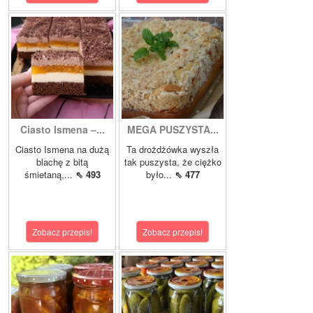
Ciasto Ismena –...
MEGA PUSZYSTA...
Ciasto Ismena na dużą
Ta drożdżówka wyszła
blachę z bitą
tak puszysta, że ciężko
śmietaną,...
⇖ 493
było...
⇖ 477
Zobacz przepis!
Zobacz przepis!