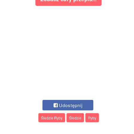
Udostępnij
Śledzie Ryby
Śledzie
Ryby