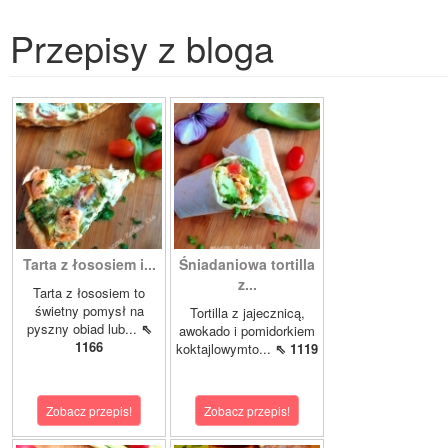
Przepisy z bloga
Tarta z łososiem i...
Śniadaniowa tortilla
z...
Tarta z łososiem to
świetny pomysł na
Tortilla z jajecznicą,
pyszny obiad lub...
⇖
awokado i pomidorkiem
1166
koktajlowymto...
⇖ 1119
Zobacz przepis!
Zobacz przepis!