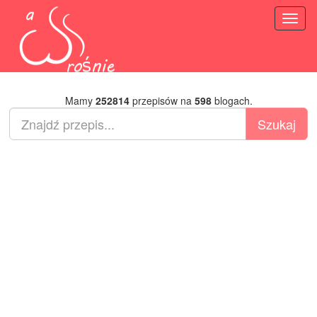
Toggl
naviga
Mamy
252814
przepisów na
598
blogach.