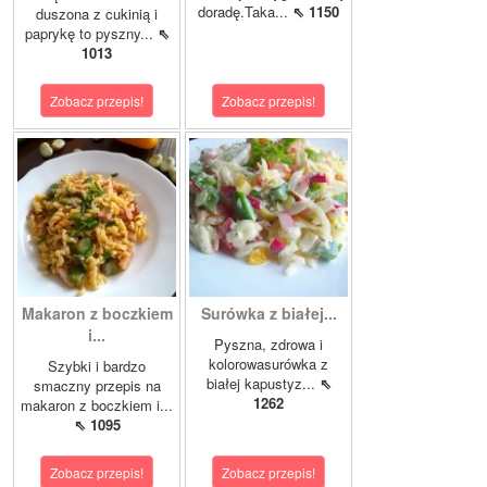
doradę.Taka...
⇖ 1150
duszona z cukinią i
paprykę to pyszny...
⇖
1013
Zobacz przepis!
Zobacz przepis!
Makaron z boczkiem
Surówka z białej...
i...
Pyszna, zdrowa i
kolorowasurówka z
Szybki i bardzo
białej kapustyz...
⇖
smaczny przepis na
1262
makaron z boczkiem i...
⇖ 1095
Zobacz przepis!
Zobacz przepis!