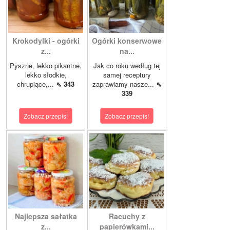
Krokodylki - ogórki
Ogórki konserwowe
z...
na...
Pyszne, lekko pikantne,
Jak co roku według tej
lekko słodkie,
samej receptury
chrupiące,...
⇖ 343
zaprawiamy nasze...
⇖
339
Zobacz przepis!
Zobacz przepis!
Najlepsza sałatka
Racuchy z
z...
papierówkami...