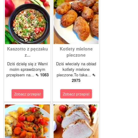
Kaszotto z pęczaku
Kotlety mielone
z...
pieczone
Dziś dzielę się z Wami
Dziś wleciały na obiad
moim sprawdzonym
kotlety mielone
przepisem na...
⇖ 1083
pieczone.To taka...
⇖
2975
Zobacz przepis!
Zobacz przepis!