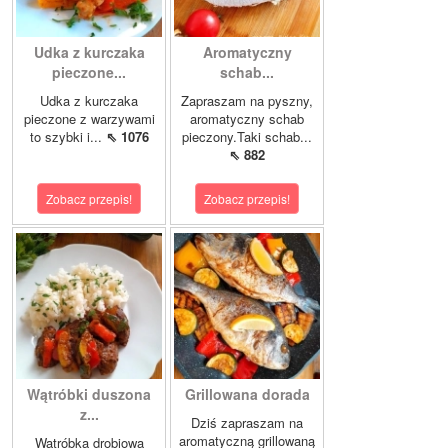
Udka z kurczaka
Aromatyczny
pieczone...
schab...
Udka z kurczaka
Zapraszam na pyszny,
pieczone z warzywami
aromatyczny schab
to szybki i...
⇖ 1076
pieczony.Taki schab...
⇖ 882
Zobacz przepis!
Zobacz przepis!
Wątróbki duszona
Grillowana dorada
z...
Dziś zapraszam na
aromatyczną grillowaną
Wątróbka drobiowa