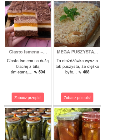
Ciasto Ismena –...
MEGA PUSZYSTA...
Ciasto Ismena na dużą
Ta drożdżówka wyszła
blachę z bitą
tak puszysta, że ciężko
śmietaną,...
⇖ 504
było...
⇖ 488
Zobacz przepis!
Zobacz przepis!