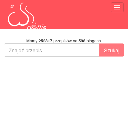
Toggl
naviga
Mamy
252817
przepisów na
598
blogach.