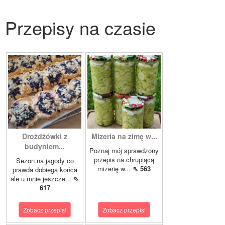
Przepisy na czasie
Drożdżówki z
Mizeria na zimę w...
budyniem...
Poznaj mój sprawdzony
przepis na chrupiącą
Sezon na jagody co
mizerię w...
⇖ 563
prawda dobiega końca
ale u mnie jeszcze...
⇖
617
Zobacz przepis!
Zobacz przepis!