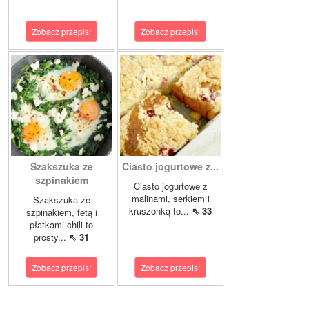
Zobacz przepis!
Zobacz przepis!
Szakszuka ze
Ciasto jogurtowe z...
szpinakiem
Ciasto jogurtowe z
malinami, serkiem i
Szakszuka ze
kruszonką to...
⇖ 33
szpinakiem, fetą i
płatkami chili to
prosty...
⇖ 31
Zobacz przepis!
Zobacz przepis!