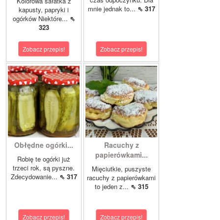
Kolorowa sałatka z
mnie jednak to...
⇖ 317
kapusty, papryki i
ogórków Niektóre...
⇖
323
Zobacz przepis!
Zobacz przepis!
Obłędne ogórki...
Racuchy z
papierówkami...
Robię te ogórki już
trzeci rok, są pyszne.
Mięciutkie, puszyste
Zdecydowanie...
⇖ 317
racuchy z papierówkami
to jeden z...
⇖ 315
Zobacz przepis!
Zobacz przepis!