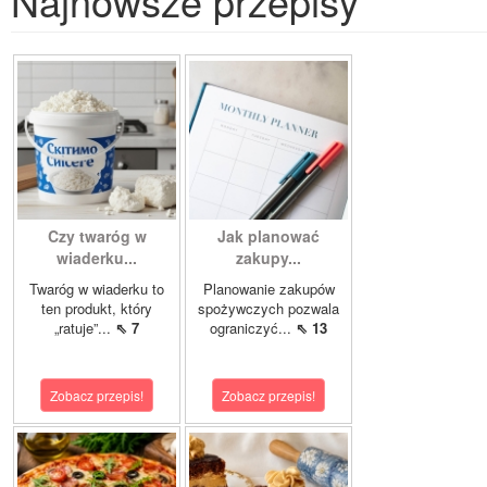
Najnowsze przepisy
Czy twaróg w
Jak planować
wiaderku...
zakupy...
Twaróg w wiaderku to
Planowanie zakupów
ten produkt, który
spożywczych pozwala
„ratuje”...
⇖ 7
ograniczyć...
⇖ 13
Zobacz przepis!
Zobacz przepis!