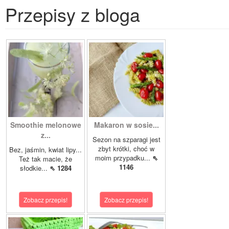
Przepisy z bloga
Smoothie melonowe
Makaron w sosie...
z...
Sezon na szparagi jest
zbyt krótki, choć w
Bez, jaśmin, kwiat lipy...
moim przypadku...
⇖
Też tak macie, że
1146
słodkie...
⇖ 1284
Zobacz przepis!
Zobacz przepis!