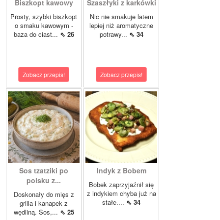
Biszkopt kawowy
Szaszłyki z karkówki
Prosty, szybki biszkopt
Nic nie smakuje latem
o smaku kawowym -
lepiej niż aromatyczne
baza do ciast...
⇖ 26
potrawy...
⇖ 34
Zobacz przepis!
Zobacz przepis!
Sos tzatziki po
Indyk z Bobem
polsku z...
Bobek zaprzyjaźnił się
z indykiem chyba już na
Doskonały do mięs z
stałe....
⇖ 34
grilla i kanapek z
wędliną. Sos,...
⇖ 25