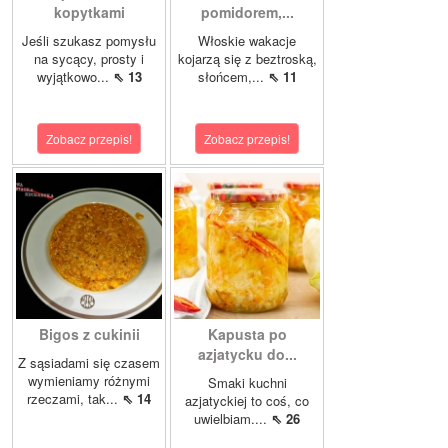
kopytkami
pomidorem,...
Jeśli szukasz pomysłu
Włoskie wakacje
na sycący, prosty i
kojarzą się z beztroską,
wyjątkowo...
⇖ 13
słońcem,...
⇖ 11
Zobacz przepis!
Zobacz przepis!
Bigos z cukinii
Kapusta po
azjatycku do...
Z sąsiadami się czasem
wymieniamy różnymi
Smaki kuchni
rzeczami, tak...
⇖ 14
azjatyckiej to coś, co
uwielbiam....
⇖ 26