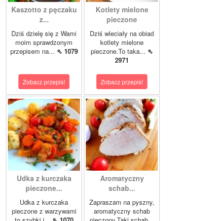
Kaszotto z pęczaku
Kotlety mielone
z...
pieczone
Dziś dzielę się z Wami
Dziś wleciały na obiad
moim sprawdzonym
kotlety mielone
przepisem na...
⇖ 1079
pieczone.To taka...
⇖
2971
Zobacz przepis!
Zobacz przepis!
Udka z kurczaka
Aromatyczny
pieczone...
schab...
Udka z kurczaka
Zapraszam na pyszny,
pieczone z warzywami
aromatyczny schab
to szybki i...
⇖ 1070
pieczony.Taki schab...