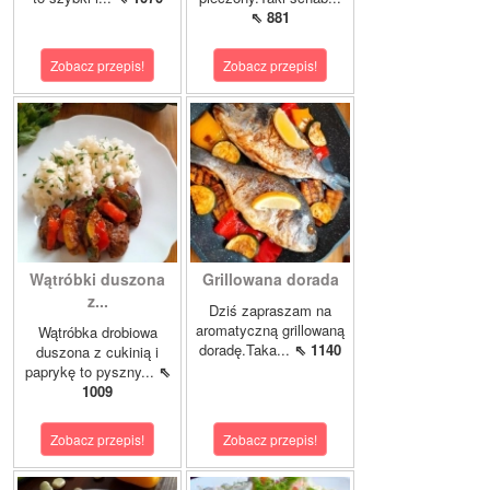
⇖ 881
Zobacz przepis!
Zobacz przepis!
Wątróbki duszona
Grillowana dorada
z...
Dziś zapraszam na
aromatyczną grillowaną
Wątróbka drobiowa
doradę.Taka...
⇖ 1140
duszona z cukinią i
paprykę to pyszny...
⇖
1009
Zobacz przepis!
Zobacz przepis!