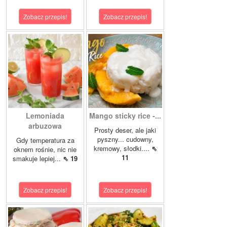
Zobacz przepis!
Zobacz przepis!
Lemoniada
Mango sticky rice -...
arbuzowa
Prosty deser, ale jaki
pyszny... cudowny,
Gdy temperatura za
kremowy, słodki....
⇖
oknem rośnie, nic nie
11
smakuje lepiej...
⇖ 19
Zobacz przepis!
Zobacz przepis!