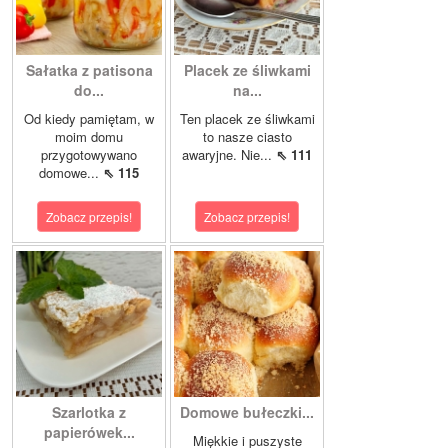
Sałatka z patisona
Placek ze śliwkami
do...
na...
Od kiedy pamiętam, w
Ten placek ze śliwkami
moim domu
to nasze ciasto
przygotowywano
awaryjne. Nie...
⇖ 111
domowe...
⇖ 115
Zobacz przepis!
Zobacz przepis!
Szarlotka z
Domowe bułeczki...
papierówek...
Miękkie i puszyste