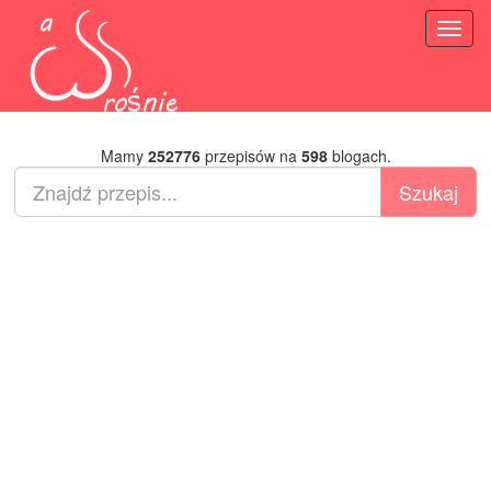
Toggl
naviga
Mamy
252776
przepisów na
598
blogach.