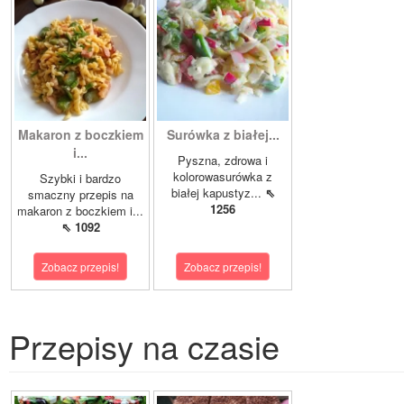
Makaron z boczkiem
Surówka z białej...
i...
Pyszna, zdrowa i
kolorowasurówka z
Szybki i bardzo
białej kapustyz...
⇖
smaczny przepis na
1256
makaron z boczkiem i...
⇖ 1092
Zobacz przepis!
Zobacz przepis!
Przepisy na czasie