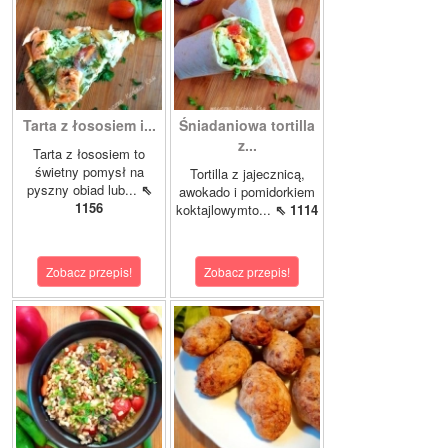
Tarta z łososiem i...
Śniadaniowa tortilla
z...
Tarta z łososiem to
świetny pomysł na
Tortilla z jajecznicą,
pyszny obiad lub...
⇖
awokado i pomidorkiem
1156
koktajlowymto...
⇖ 1114
Zobacz przepis!
Zobacz przepis!