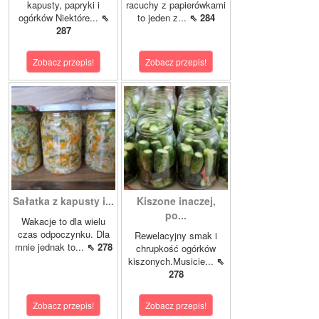
kapusty, papryki i
racuchy z papierówkami
ogórków Niektóre...
⇖
to jeden z...
⇖ 284
287
Zobacz przepis!
Zobacz przepis!
Sałatka z kapusty i...
Kiszone inaczej,
po...
Wakacje to dla wielu
czas odpoczynku. Dla
Rewelacyjny smak i
mnie jednak to...
⇖ 278
chrupkość ogórków
kiszonych.Musicie...
⇖
278
Zobacz przepis!
Zobacz przepis!