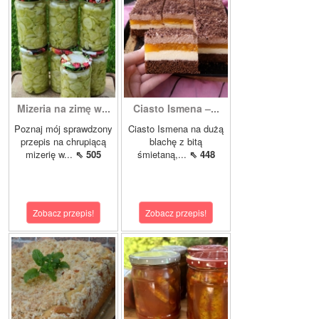
Mizeria na zimę w...
Ciasto Ismena –...
Poznaj mój sprawdzony
Ciasto Ismena na dużą
przepis na chrupiącą
blachę z bitą
mizerię w...
⇖ 505
śmietaną,...
⇖ 448
Zobacz przepis!
Zobacz przepis!