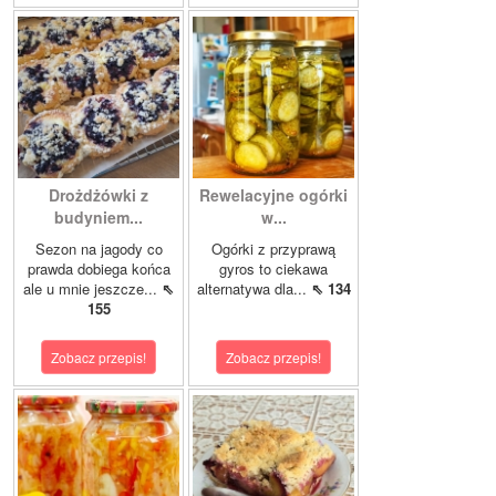
Drożdżówki z
Rewelacyjne ogórki
budyniem...
w...
Sezon na jagody co
Ogórki z przyprawą
prawda dobiega końca
gyros to ciekawa
ale u mnie jeszcze...
⇖
alternatywa dla...
⇖ 134
155
Zobacz przepis!
Zobacz przepis!