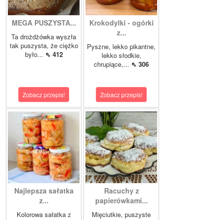
MEGA PUSZYSTA...
Krokodylki - ogórki
z...
Ta drożdżówka wyszła
tak puszysta, że ciężko
Pyszne, lekko pikantne,
było...
⇖ 412
lekko słodkie,
chrupiące,...
⇖ 306
Zobacz przepis!
Zobacz przepis!
Najlepsza sałatka
Racuchy z
z...
papierówkami...
Kolorowa sałatka z
Mięciutkie, puszyste