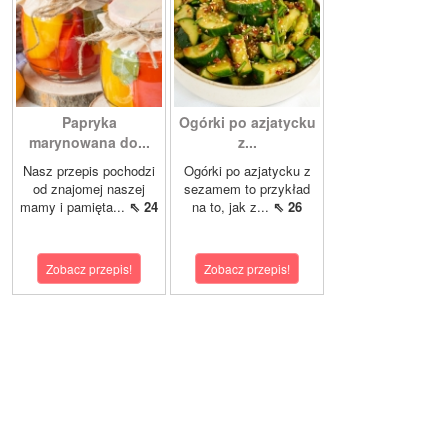
Papryka
Ogórki po azjatycku
marynowana do...
z...
Nasz przepis pochodzi
Ogórki po azjatycku z
od znajomej naszej
sezamem to przykład
mamy i pamięta...
⇖ 24
na to, jak z...
⇖ 26
Zobacz przepis!
Zobacz przepis!