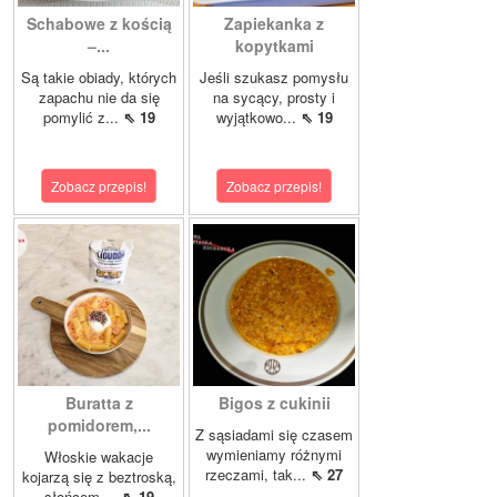
Schabowe z kością
Zapiekanka z
–...
kopytkami
Są takie obiady, których
Jeśli szukasz pomysłu
zapachu nie da się
na sycący, prosty i
pomylić z...
⇖ 19
wyjątkowo...
⇖ 19
Zobacz przepis!
Zobacz przepis!
Buratta z
Bigos z cukinii
pomidorem,...
Z sąsiadami się czasem
wymieniamy różnymi
Włoskie wakacje
rzeczami, tak...
⇖ 27
kojarzą się z beztroską,
słońcem,...
⇖ 19