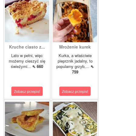
Kruche ciasto z...
Mrożenie kurek
Lato w pełni, więc
Kurka, a właściwie
możemy cieszyć się
pieprznik jadalny, to
świeżymi...
⇖ 660
popularny grzyb,...
⇖
759
Zobacz przepis!
Zobacz przepis!