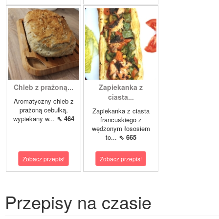
Chleb z prażoną...
Zapiekanka z
ciasta...
Aromatyczny chleb z
prażoną cebulką,
Zapiekanka z ciasta
wypiekany w...
⇖ 464
francuskiego z
wędzonym łososiem
to...
⇖ 665
Zobacz przepis!
Zobacz przepis!
Przepisy na czasie