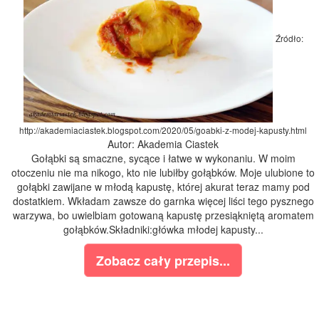
Źródło:
http://akademiaciastek.blogspot.com/2020/05/goabki-z-modej-kapusty.html
Autor: Akademia Ciastek
Gołąbki są smaczne, sycące i łatwe w wykonaniu. W moim
otoczeniu nie ma nikogo, kto nie lubiłby gołąbków. Moje ulubione to
gołąbki zawijane w młodą kapustę, której akurat teraz mamy pod
dostatkiem. Wkładam zawsze do garnka więcej liści tego pysznego
warzywa, bo uwielbiam gotowaną kapustę przesiąkniętą aromatem
gołąbków.Składniki:główka młodej kapusty...
Zobacz cały przepis...