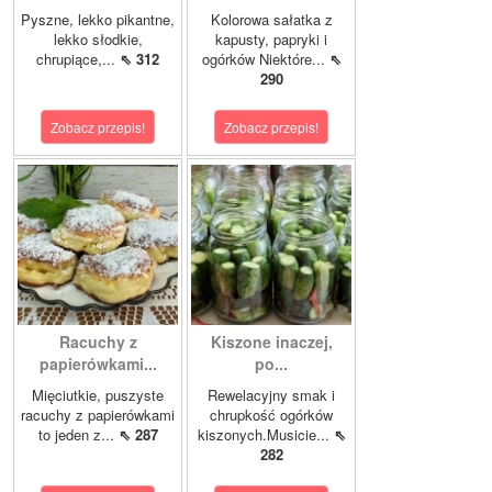
Pyszne, lekko pikantne,
Kolorowa sałatka z
lekko słodkie,
kapusty, papryki i
chrupiące,...
⇖ 312
ogórków Niektóre...
⇖
290
Zobacz przepis!
Zobacz przepis!
Racuchy z
Kiszone inaczej,
papierówkami...
po...
Mięciutkie, puszyste
Rewelacyjny smak i
racuchy z papierówkami
chrupkość ogórków
to jeden z...
⇖ 287
kiszonych.Musicie...
⇖
282