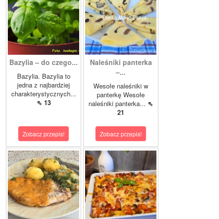
Bazylia – do czego...
Naleśniki panterka
–...
Bazylia. Bazylia to
jedna z najbardziej
Wesołe naleśniki w
charakterystycznych...
panterkę Wesołe
⇖ 13
naleśniki panterka...
⇖
21
Zobacz przepis!
Zobacz przepis!