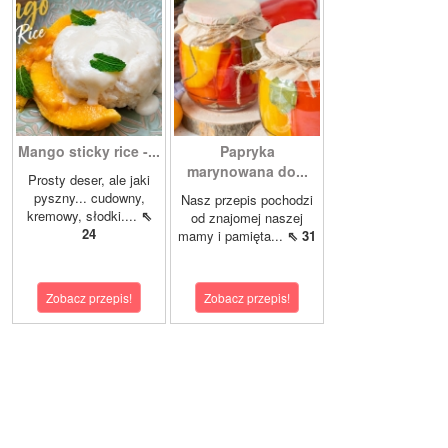
Mango sticky rice -...
Papryka
marynowana do...
Prosty deser, ale jaki
pyszny... cudowny,
Nasz przepis pochodzi
kremowy, słodki....
⇖
od znajomej naszej
24
mamy i pamięta...
⇖ 31
Zobacz przepis!
Zobacz przepis!