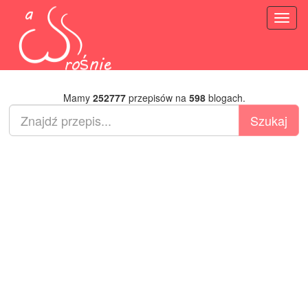
Toggl
naviga
Mamy
252777
przepisów na
598
blogach.