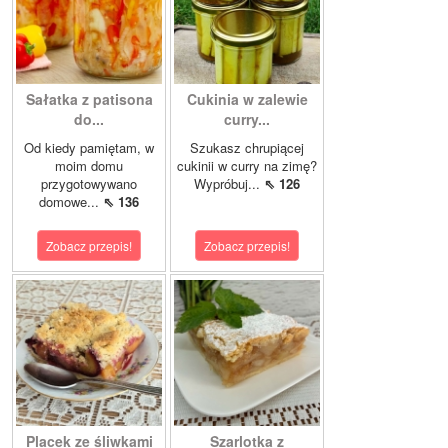
Sałatka z patisona
Cukinia w zalewie
do...
curry...
Od kiedy pamiętam, w
Szukasz chrupiącej
moim domu
cukinii w curry na zimę?
przygotowywano
Wypróbuj...
⇖ 126
domowe...
⇖ 136
Zobacz przepis!
Zobacz przepis!
Placek ze śliwkami
Szarlotka z