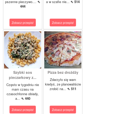
pszenne pieczywo....
⇖
a w szafie nie...
⇖ 514
444
Zobacz przepis!
Zobacz przepis!
Szybki sos
Pizza bez drożdży
pieczarkowy z...
Zdarzyło się wam
kiedyś, ze planowaliście
Często w tygodniu nie
zrobić na...
⇖ 511
mam czasu na
czasochłonne obiady,
a...
⇖ 440
Zobacz przepis!
Zobacz przepis!