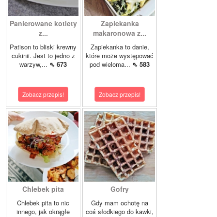
Panierowane kotlety
Zapiekanka
z...
makaronowa z...
Patison to bliski krewny
Zapiekanka to danie,
cukinii. Jest to jedno z
które może występować
warzyw,...
⇖ 673
pod wieloma...
⇖ 583
Zobacz przepis!
Zobacz przepis!
Chlebek pita
Gofry
Chlebek pita to nic
Gdy mam ochotę na
innego, jak okrągłe
coś słodkiego do kawki,