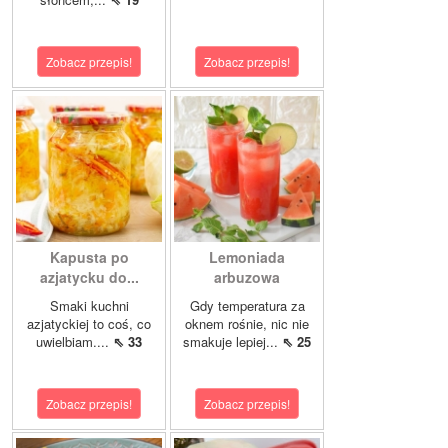
Zobacz przepis!
Zobacz przepis!
Kapusta po
Lemoniada
azjatycku do...
arbuzowa
Smaki kuchni
Gdy temperatura za
azjatyckiej to coś, co
oknem rośnie, nic nie
uwielbiam....
⇖ 33
smakuje lepiej...
⇖ 25
Zobacz przepis!
Zobacz przepis!