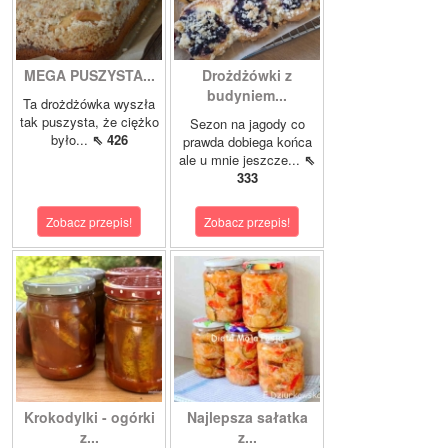
MEGA PUSZYSTA...
Drożdżówki z
budyniem...
Ta drożdżówka wyszła
tak puszysta, że ciężko
Sezon na jagody co
było...
⇖ 426
prawda dobiega końca
ale u mnie jeszcze...
⇖
333
Zobacz przepis!
Zobacz przepis!
Krokodylki - ogórki
Najlepsza sałatka
z...
z...