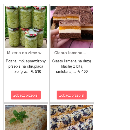
Mizeria na zimę w...
Ciasto Ismena –...
Poznaj mój sprawdzony
Ciasto Ismena na dużą
przepis na chrupiącą
blachę z bitą
mizerię w...
⇖ 510
śmietaną,...
⇖ 450
Zobacz przepis!
Zobacz przepis!