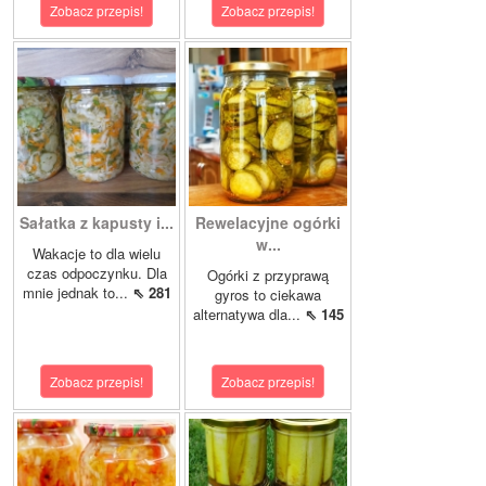
Zobacz przepis!
Zobacz przepis!
Sałatka z kapusty i...
Rewelacyjne ogórki
w...
Wakacje to dla wielu
czas odpoczynku. Dla
Ogórki z przyprawą
mnie jednak to...
⇖ 281
gyros to ciekawa
alternatywa dla...
⇖ 145
Zobacz przepis!
Zobacz przepis!