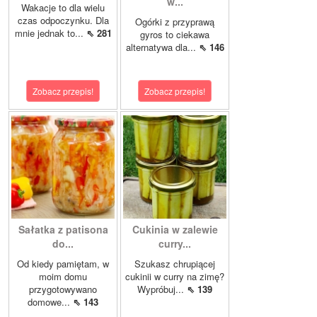
w...
Wakacje to dla wielu
czas odpoczynku. Dla
Ogórki z przyprawą
mnie jednak to...
⇖ 281
gyros to ciekawa
alternatywa dla...
⇖ 146
Zobacz przepis!
Zobacz przepis!
Sałatka z patisona
Cukinia w zalewie
do...
curry...
Od kiedy pamiętam, w
Szukasz chrupiącej
moim domu
cukinii w curry na zimę?
przygotowywano
Wypróbuj...
⇖ 139
domowe...
⇖ 143