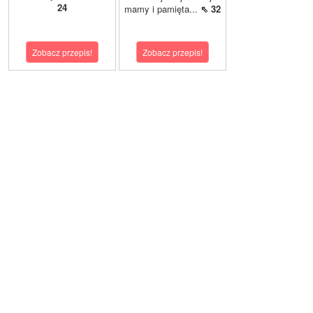
24
mamy i pamięta...
⇖ 32
Zobacz przepis!
Zobacz przepis!