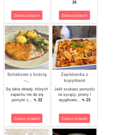
26
Zobacz przepis!
Zobacz przepis!
Schabowe z kością
Zapiekanka z
–...
kopytkami
Są takie obiady, których
Jeśli szukasz pomysłu
zapachu nie da się
na sycący, prosty i
pomylić z...
⇖ 22
wyjątkowo...
⇖ 23
Zobacz przepis!
Zobacz przepis!