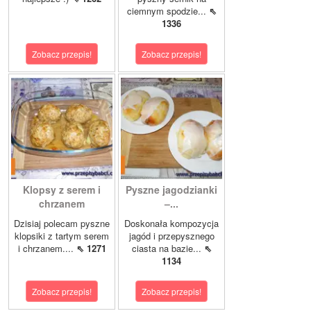
ciemnym spodzie...
⇖
1336
Zobacz przepis!
Zobacz przepis!
Klopsy z serem i
Pyszne jagodzianki
chrzanem
–...
Dzisiaj polecam pyszne
Doskonała kompozycja
klopsiki z tartym serem
jagód i przepysznego
i chrzanem....
⇖ 1271
ciasta na bazie...
⇖
1134
Zobacz przepis!
Zobacz przepis!