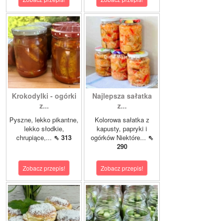
Krokodylki - ogórki
Najlepsza sałatka
z...
z...
Pyszne, lekko pikantne,
Kolorowa sałatka z
lekko słodkie,
kapusty, papryki i
chrupiące,...
⇖ 313
ogórków Niektóre...
⇖
290
Zobacz przepis!
Zobacz przepis!