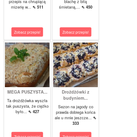
przepis na chrupiącą
blachę z bitą
mizerię w...
⇖ 511
śmietaną,...
⇖ 450
Zobacz przepis!
Zobacz przepis!
MEGA PUSZYSTA...
Drożdżówki z
budyniem...
Ta drożdżówka wyszła
tak puszysta, że ciężko
Sezon na jagody co
było...
⇖ 427
prawda dobiega końca
ale u mnie jeszcze...
⇖
333
Zobacz przepis!
Zobacz przepis!