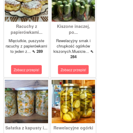
Racuchy z
Kiszone inaczej,
papierówkami...
po...
Mięciutkie, puszyste
Rewelacyjny smak i
racuchy z papierówkami
chrupkość ogórków
to jeden z...
⇖ 289
kiszonych.Musicie...
⇖
284
Zobacz przepis!
Zobacz przepis!
Sałatka z kapusty i...
Rewelacyjne ogórki