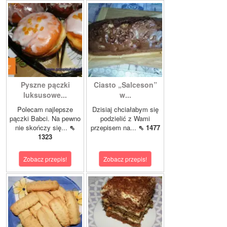
Pyszne pączki
Ciasto „Salceson”
luksusowe...
w...
Polecam najlepsze
Dzisiaj chciałabym się
pączki Babci. Na pewno
podzielić z Wami
nie skończy się...
⇖
przepisem na...
⇖ 1477
1323
Zobacz przepis!
Zobacz przepis!