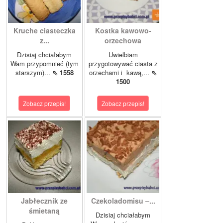
Kruche ciasteczka
Kostka kawowo-
z...
orzechowa
Dzisiaj chciałabym
Uwielbiam
Wam przypomnieć (tym
przygotowywać ciasta z
starszym)...
⇖ 1558
orzechami i kawą,...
⇖
1500
Zobacz przepis!
Zobacz przepis!
Jabłecznik ze
Czekoladomisu –...
śmietaną
Dzisiaj chciałabym