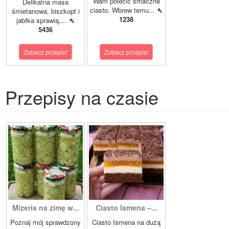
Wam polecić smaczne
Delikatna masa
ciasto. Wbrew temu...
⇖
śmietanowa, biszkopt i
1238
jabłka sprawią,...
⇖
5436
Zobacz przepis!
Zobacz przepis!
Przepisy na czasie
Mizeria na zimę w...
Ciasto Ismena –...
Poznaj mój sprawdzony
Ciasto Ismena na dużą