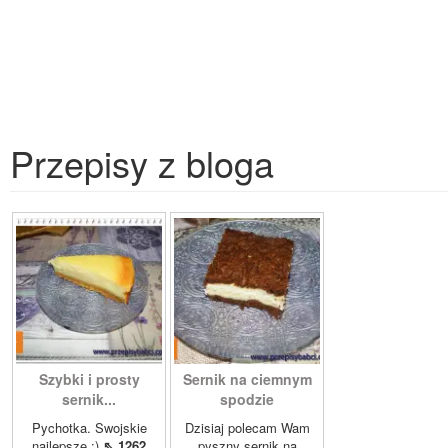
Przepisy z bloga
Szybki i prosty
Sernik na ciemnym
sernik...
spodzie
Pychotka. Swojskie
Dzisiaj polecam Wam
najlepsze :)
⇖ 1262
pyszny sernik na