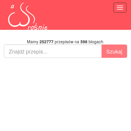
Toggl
naviga
Mamy
252777
przepisów na
598
blogach.