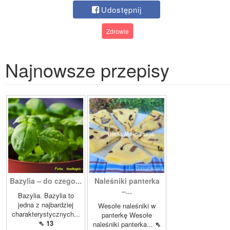
Udostępnij
Zdrowie
Najnowsze przepisy
Bazylia – do czego...
Naleśniki panterka
–...
Bazylia. Bazylia to
jedna z najbardziej
Wesołe naleśniki w
charakterystycznych...
panterkę Wesołe
⇖ 13
naleśniki panterka...
⇖