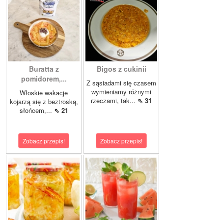
Buratta z
Bigos z cukinii
pomidorem,...
Z sąsiadami się czasem
wymieniamy różnymi
Włoskie wakacje
rzeczami, tak...
⇖ 31
kojarzą się z beztroską,
słońcem,...
⇖ 21
Zobacz przepis!
Zobacz przepis!