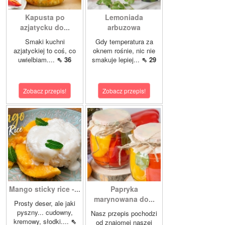
Kapusta po
Lemoniada
azjatycku do...
arbuzowa
Smaki kuchni
Gdy temperatura za
azjatyckiej to coś, co
oknem rośnie, nic nie
uwielbiam....
⇖ 36
smakuje lepiej...
⇖ 29
Zobacz przepis!
Zobacz przepis!
Mango sticky rice -...
Papryka
marynowana do...
Prosty deser, ale jaki
pyszny... cudowny,
Nasz przepis pochodzi
kremowy, słodki....
⇖
od znajomej naszej