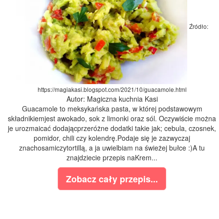
Źródło:
https://magiakasi.blogspot.com/2021/10/guacamole.html
Autor: Magiczna kuchnia Kasi
Guacamole to meksykańska pasta, w której podstawowym
składnikiemjest awokado, sok z limonki oraz sól. Oczywiście można
je urozmaicać dodającprzeróżne dodatki takie jak; cebula, czosnek,
pomidor, chili czy kolendrę.Podaje się je zazwyczaj
znachosamiczytortillą, a ja uwielbiam na świeżej bułce :)A tu
znajdziecie przepis naKrem...
Zobacz cały przepis...