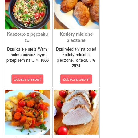
Kaszotto z pęczaku
Kotlety mielone
z...
pieczone
Dziś dzielę się z Wami
Dziś wleciały na obiad
moim sprawdzonym
kotlety mielone
przepisem na...
⇖ 1083
pieczone.To taka...
⇖
2974
Zobacz przepis!
Zobacz przepis!