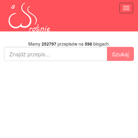
Toggl
naviga
Mamy
252797
przepisów na
598
blogach.