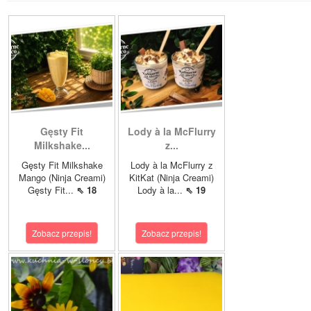
Gęsty Fit
Lody à la McFlurry
Milkshake...
z...
Gęsty Fit Milkshake
Lody à la McFlurry z
Mango (Ninja Creami)
KitKat (Ninja Creami)
Gęsty Fit...
⇖ 18
Lody à la...
⇖ 19
Zobacz przepis!
Zobacz przepis!