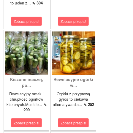
to jeden z...
⇖ 304
Zobacz przepis!
Zobacz przepis!
Kiszone inaczej,
Rewelacyjne ogórki
po...
w...
Rewelacyjny smak i
Ogórki z przyprawą
chrupkość ogórków
gyros to ciekawa
kiszonych.Musicie...
⇖
alternatywa dla...
⇖ 252
299
Zobacz przepis!
Zobacz przepis!