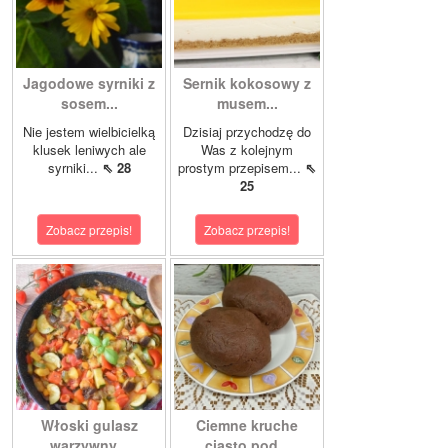
Jagodowe syrniki z
Sernik kokosowy z
sosem...
musem...
Nie jestem wielbicielką
Dzisiaj przychodzę do
klusek leniwych ale
Was z kolejnym
syrniki...
⇖ 28
prostym przepisem...
⇖
25
Zobacz przepis!
Zobacz przepis!
Włoski gulasz
Ciemne kruche
warzywny...
ciasto pod...