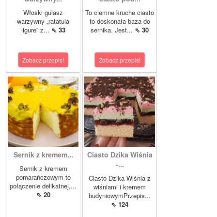
Włoski gulasz
To ciemne kruche ciasto
warzywny „ratatuia
to doskonała baza do
ligure” z...
⇖ 33
sernika. Jest...
⇖ 30
Zobacz przepis!
Zobacz przepis!
Sernik z kremem...
Ciasto Dzika Wiśnia
-...
Sernik z kremem
pomarańczowym to
Ciasto Dzika Wiśnia z
połączenie delikatnej,...
wiśniami i kremem
⇖ 20
budyniowymPrzepis...
⇖ 124