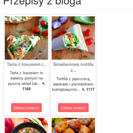
Tarta z łososiem i...
Śniadaniowa tortilla
z...
Tarta z łososiem to
świetny pomysł na
Tortilla z jajecznicą,
pyszny obiad lub...
⇖
awokado i pomidorkiem
1164
koktajlowymto...
⇖ 1117
Zobacz przepis!
Zobacz przepis!