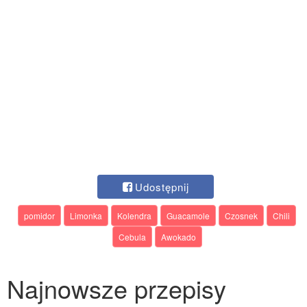
Udostępnij
pomidor
Limonka
Kolendra
Guacamole
Czosnek
Chili
Cebula
Awokado
Najnowsze przepisy