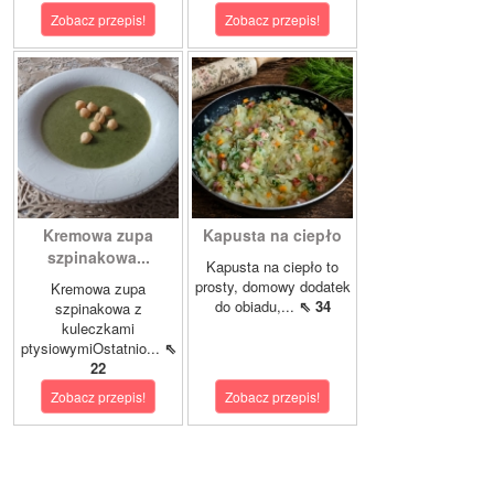
Zobacz przepis!
Zobacz przepis!
Kremowa zupa
Kapusta na ciepło
szpinakowa...
Kapusta na ciepło to
prosty, domowy dodatek
Kremowa zupa
do obiadu,...
⇖ 34
szpinakowa z
kuleczkami
ptysiowymiOstatnio...
⇖
22
Zobacz przepis!
Zobacz przepis!