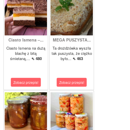
Ciasto Ismena –...
MEGA PUSZYSTA...
Ciasto Ismena na dużą
Ta drożdżówka wyszła
blachę z bitą
tak puszysta, że ciężko
śmietaną,...
⇖ 480
było...
⇖ 463
Zobacz przepis!
Zobacz przepis!