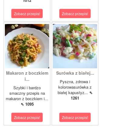
1012
Zobacz przepis!
Zobacz przepis!
Makaron z boczkiem
Surówka z białej...
i...
Pyszna, zdrowa i
kolorowasurówka z
Szybki i bardzo
białej kapustyz...
⇖
smaczny przepis na
1261
makaron z boczkiem i...
⇖ 1095
Zobacz przepis!
Zobacz przepis!