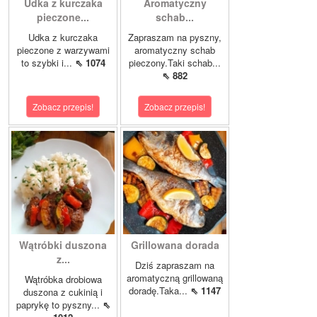
Udka z kurczaka
Aromatyczny
pieczone...
schab...
Udka z kurczaka
Zapraszam na pyszny,
pieczone z warzywami
aromatyczny schab
to szybki i...
⇖ 1074
pieczony.Taki schab...
⇖ 882
Zobacz przepis!
Zobacz przepis!
Wątróbki duszona
Grillowana dorada
z...
Dziś zapraszam na
aromatyczną grillowaną
Wątróbka drobiowa
doradę.Taka...
⇖ 1147
duszona z cukinią i
paprykę to pyszny...
⇖