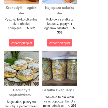
Krokodylki - ogórki
Najlepsza sałatka
z...
z...
Pyszne, lekko pikantne,
Kolorowa sałatka z
lekko słodkie,
kapusty, papryki i
chrupiące,...
⇖ 332
ogórków Niektóre...
⇖
308
Zobacz przepis!
Zobacz przepis!
Racuchy z
Sałatka z kapusty i...
papierówkami...
Wakacje to dla wielu
czas odpoczynku. Dla
Mięciutkie, puszyste
mnie jednak to...
⇖ 299
racuchy z papierówkami