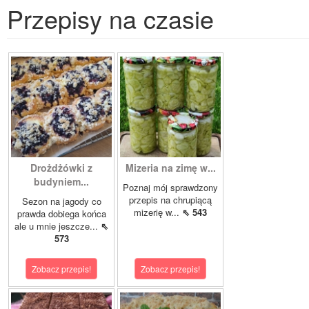
Przepisy na czasie
Drożdżówki z
Mizeria na zimę w...
budyniem...
Poznaj mój sprawdzony
przepis na chrupiącą
Sezon na jagody co
mizerię w...
⇖ 543
prawda dobiega końca
ale u mnie jeszcze...
⇖
573
Zobacz przepis!
Zobacz przepis!