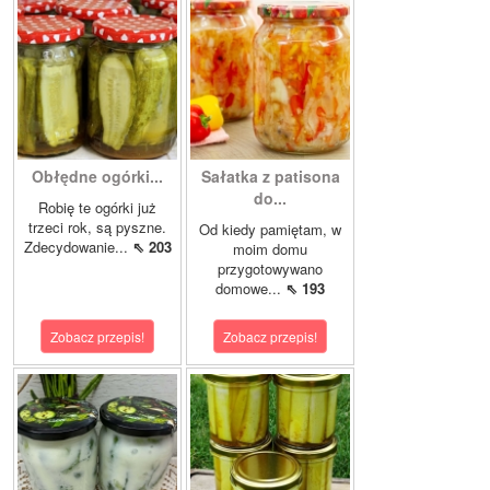
Obłędne ogórki...
Sałatka z patisona
do...
Robię te ogórki już
trzeci rok, są pyszne.
Od kiedy pamiętam, w
Zdecydowanie...
⇖ 203
moim domu
przygotowywano
domowe...
⇖ 193
Zobacz przepis!
Zobacz przepis!