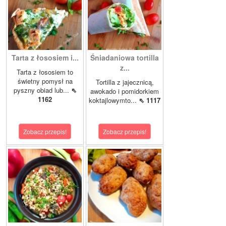
Tarta z łososiem i...
Śniadaniowa tortilla
z...
Tarta z łososiem to
świetny pomysł na
Tortilla z jajecznicą,
pyszny obiad lub...
⇖
awokado i pomidorkiem
1162
koktajlowymto...
⇖ 1117
Zobacz przepis!
Zobacz przepis!