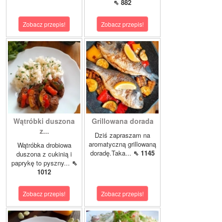
⇖ 882
Zobacz przepis!
Zobacz przepis!
Wątróbki duszona
Grillowana dorada
z...
Dziś zapraszam na
aromatyczną grillowaną
Wątróbka drobiowa
doradę.Taka...
⇖ 1145
duszona z cukinią i
paprykę to pyszny...
⇖
1012
Zobacz przepis!
Zobacz przepis!