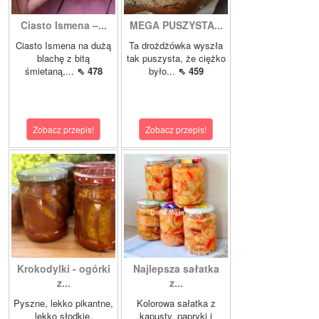
Ciasto Ismena –...
MEGA PUSZYSTA...
Ciasto Ismena na dużą
Ta drożdżówka wyszła
blachę z bitą
tak puszysta, że ciężko
śmietaną,...
⇖ 478
było...
⇖ 459
Zobacz przepis!
Zobacz przepis!
Krokodylki - ogórki
Najlepsza sałatka
z...
z...
Pyszne, lekko pikantne,
Kolorowa sałatka z
lekko słodkie,
kapusty, papryki i