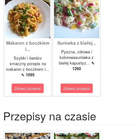
Makaron z boczkiem
Surówka z białej...
i...
Pyszna, zdrowa i
kolorowasurówka z
Szybki i bardzo
białej kapustyz...
⇖
smaczny przepis na
1260
makaron z boczkiem i...
⇖ 1095
Zobacz przepis!
Zobacz przepis!
Przepisy na czasie