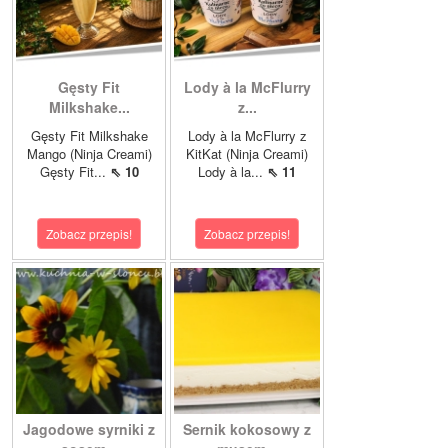
Gęsty Fit
Lody à la McFlurry
Milkshake...
z...
Gęsty Fit Milkshake
Lody à la McFlurry z
Mango (Ninja Creami)
KitKat (Ninja Creami)
Gęsty Fit...
⇖ 10
Lody à la...
⇖ 11
Zobacz przepis!
Zobacz przepis!
Jagodowe syrniki z
Sernik kokosowy z