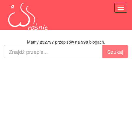
Toggl
naviga
Mamy
252797
przepisów na
598
blogach.