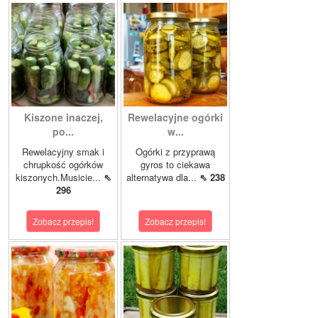
Kiszone inaczej,
Rewelacyjne ogórki
po...
w...
Rewelacyjny smak i
Ogórki z przyprawą
chrupkość ogórków
gyros to ciekawa
kiszonych.Musicie...
⇖
alternatywa dla...
⇖ 238
296
Zobacz przepis!
Zobacz przepis!