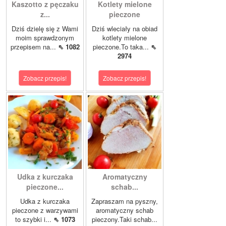
Kaszotto z pęczaku
Kotlety mielone
z...
pieczone
Dziś dzielę się z Wami
Dziś wleciały na obiad
moim sprawdzonym
kotlety mielone
przepisem na...
⇖ 1082
pieczone.To taka...
⇖
2974
Zobacz przepis!
Zobacz przepis!
Udka z kurczaka
Aromatyczny
pieczone...
schab...
Udka z kurczaka
Zapraszam na pyszny,
pieczone z warzywami
aromatyczny schab
to szybki i...
⇖ 1073
pieczony.Taki schab...