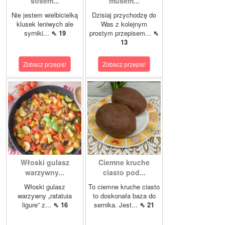
sosem...
musem...
Nie jestem wielbicielką
Dzisiaj przychodzę do
klusek leniwych ale
Was z kolejnym
syrniki...
⇖ 19
prostym przepisem...
⇖
13
Zobacz przepis!
Zobacz przepis!
Włoski gulasz
Ciemne kruche
warzywny...
ciasto pod...
Włoski gulasz
To ciemne kruche ciasto
warzywny „ratatuia
to doskonała baza do
ligure” z...
⇖ 16
sernika. Jest...
⇖ 21