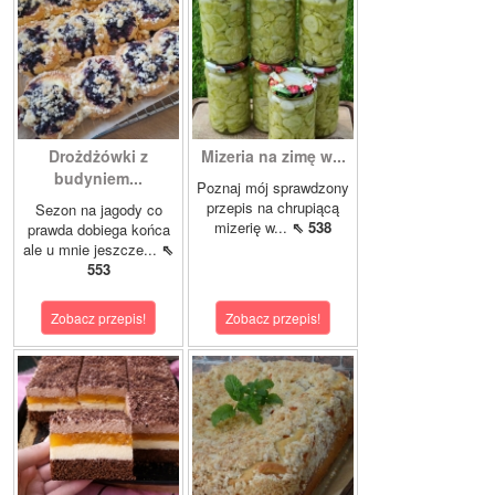
Drożdżówki z
Mizeria na zimę w...
budyniem...
Poznaj mój sprawdzony
przepis na chrupiącą
Sezon na jagody co
mizerię w...
⇖ 538
prawda dobiega końca
ale u mnie jeszcze...
⇖
553
Zobacz przepis!
Zobacz przepis!