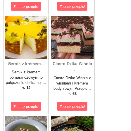
Zobacz przepis!
Zobacz przepis!
Sernik z kremem...
Ciasto Dzika Wiśnia
-...
Sernik z kremem
pomarańczowym to
Ciasto Dzika Wiśnia z
połączenie delikatnej,...
wiśniami i kremem
⇖ 14
budyniowymPrzepis...
⇖ 68
Zobacz przepis!
Zobacz przepis!