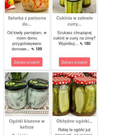
Sałatka z patisona
Cukinia w zalewie
do...
curry...
Od kiedy pamiętam, w
Szukasz chrupiącej
moim domu
cukinii w curry na zimę?
przygotowywano
Wypróbuj...
⇖ 180
domowe...
⇖ 189
Zobacz przepis!
Zobacz przepis!
Ogórki kiszone w
Obłędne ogórki...
kefirze
Robię te ogórki już
trzeci rok, są pyszne.