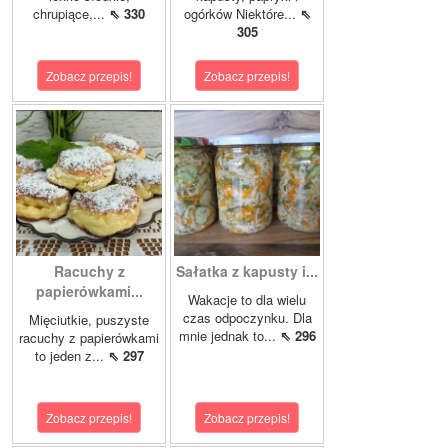
chrupiące,...
⇖ 330
ogórków Niektóre...
⇖
305
Zobacz przepis!
Zobacz przepis!
Racuchy z
Sałatka z kapusty i...
papierówkami...
Wakacje to dla wielu
czas odpoczynku. Dla
Mięciutkie, puszyste
mnie jednak to...
⇖ 296
racuchy z papierówkami
to jeden z...
⇖ 297
Zobacz przepis!
Zobacz przepis!