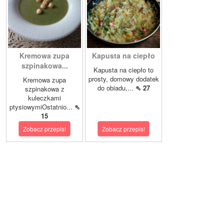
Kremowa zupa
Kapusta na ciepło
szpinakowa...
Kapusta na ciepło to
prosty, domowy dodatek
Kremowa zupa
do obiadu,...
⇖ 27
szpinakowa z
kuleczkami
ptysiowymiOstatnio...
⇖
15
Zobacz przepis!
Zobacz przepis!