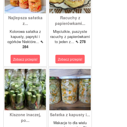
Najlepsza sałatka
Racuchy z
z...
papierówkami...
Kolorowa sałatka z
Mięciutkie, puszyste
kapusty, papryki i
racuchy z papierówkami
ogórków Niektóre...
⇖
to jeden z...
⇖ 278
284
Zobacz przepis!
Zobacz przepis!
Kiszone inaczej,
Sałatka z kapusty i...
po...
Wakacje to dla wielu