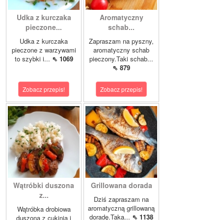
Udka z kurczaka
Aromatyczny
pieczone...
schab...
Udka z kurczaka
Zapraszam na pyszny,
pieczone z warzywami
aromatyczny schab
to szybki i...
⇖ 1069
pieczony.Taki schab...
⇖ 879
Zobacz przepis!
Zobacz przepis!
Wątróbki duszona
Grillowana dorada
z...
Dziś zapraszam na
aromatyczną grillowaną
Wątróbka drobiowa
doradę.Taka...
⇖ 1138
duszona z cukinią i