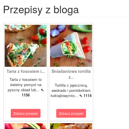
Przepisy z bloga
Tarta z łososiem i...
Śniadaniowa tortilla
z...
Tarta z łososiem to
świetny pomysł na
Tortilla z jajecznicą,
pyszny obiad lub...
⇖
awokado i pomidorkiem
1156
koktajlowymto...
⇖ 1114
Zobacz przepis!
Zobacz przepis!