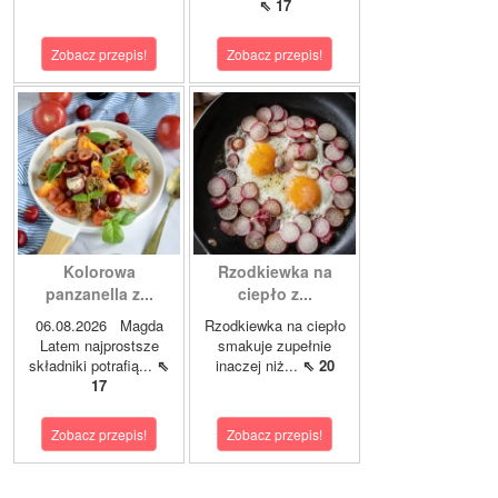
⇖ 17
Zobacz przepis!
Zobacz przepis!
Kolorowa
Rzodkiewka na
panzanella z...
ciepło z...
06.08.2026 Magda
Rzodkiewka na ciepło
Latem najprostsze
smakuje zupełnie
składniki potrafią...
⇖
inaczej niż...
⇖ 20
17
Zobacz przepis!
Zobacz przepis!