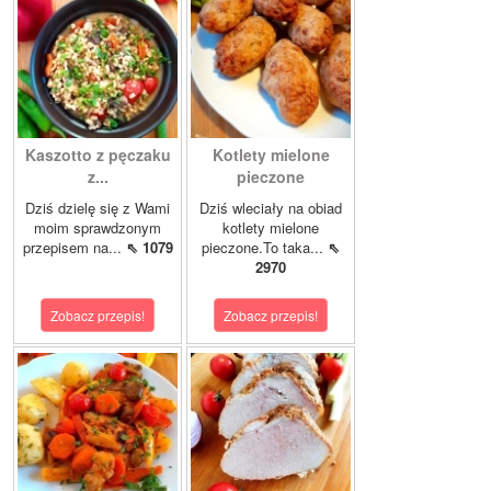
Kaszotto z pęczaku
Kotlety mielone
z...
pieczone
Dziś dzielę się z Wami
Dziś wleciały na obiad
moim sprawdzonym
kotlety mielone
przepisem na...
⇖ 1079
pieczone.To taka...
⇖
2970
Zobacz przepis!
Zobacz przepis!