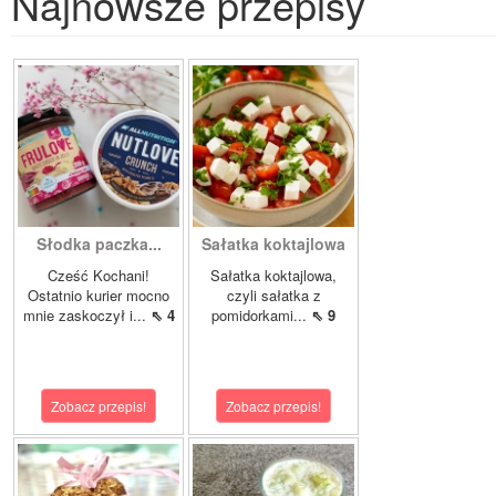
Najnowsze przepisy
Słodka paczka...
Sałatka koktajlowa
Cześć Kochani!
Sałatka koktajlowa,
Ostatnio kurier mocno
czyli sałatka z
mnie zaskoczył i...
⇖ 4
pomidorkami...
⇖ 9
Zobacz przepis!
Zobacz przepis!