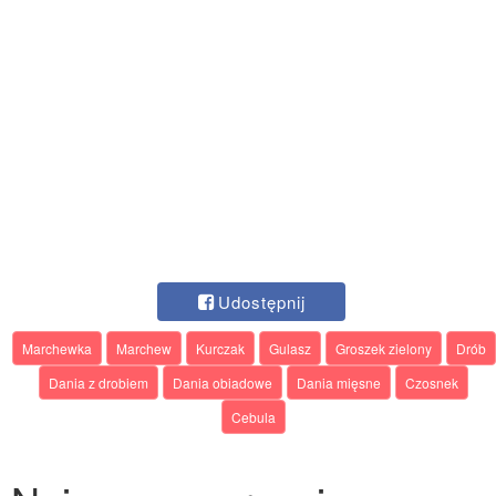
Udostępnij
Marchewka
Marchew
Kurczak
Gulasz
Groszek zielony
Drób
Dania z drobiem
Dania obiadowe
Dania mięsne
Czosnek
Cebula