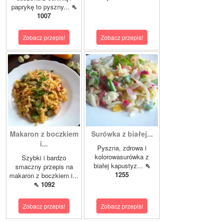
paprykę to pyszny...
⇖
1007
Zobacz przepis!
Zobacz przepis!
Makaron z boczkiem
Surówka z białej...
i...
Pyszna, zdrowa i
kolorowasurówka z
Szybki i bardzo
białej kapustyz...
⇖
smaczny przepis na
1255
makaron z boczkiem i...
⇖ 1092
Zobacz przepis!
Zobacz przepis!