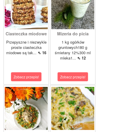
Ciasteczka miodowe
Mizeria do picia
Przepyszne i niezwykle
1 kg ogórków
proste ciasteczka
gruntowych180 g
miodowe są tak...
⇖ 16
śmietany 12%300 ml
mleka1...
⇖ 12
Zobacz przepis!
Zobacz przepis!