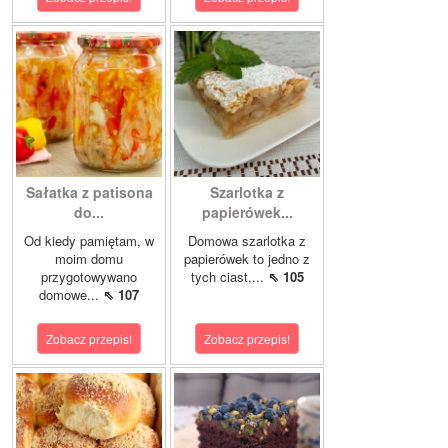
Sałatka z patisona
Szarlotka z
do...
papierówek...
Od kiedy pamiętam, w
Domowa szarlotka z
moim domu
papierówek to jedno z
przygotowywano
tych ciast,...
⇖ 105
domowe...
⇖ 107
Zobacz przepis!
Zobacz przepis!