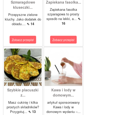
Szmaragdowe
Zapiekana fasolka...
kluseczki...
Zapiekana fasolka
szparagowa to prosty
Przepyszne zielone
sposób na lekki, a...
⇖
kluchy. Jako dodatek do
16
obiadu....
⇖ 14
Zobacz przepis!
Zobacz przepis!
Szybkie placuszki
Kawa i lody w
z...
domowym...
Masz cukinię i kilka
artykuł sponsorowany
prostych składników?
Kawa i lody w
Przygotuj...
⇖ 13
domowym wydaniu –...