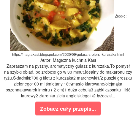
Źródło:
https://magiakasi.blogspot.com/2020/09/gulasz-z-piersi-kurczaka.html
Autor: Magiczna kuchnia Kasi
Zapraszam na pyszny, aromatyczny gulasz z kurczaka.To pomysł
na szybki obiad, bo zrobicie go w 30 minut.Idealny do makaronu czy
ryżu.Składniki:700 g filetu z kurczaka2 marchewki1/2 puszki groszku
zielonego100 ml śmietany 18%masło klarowane/olejmąka
pszennakawałek imbiru ( 2 cm)1 duża cebula3 ząbki czosnku1 liść
laurowy2 ziarenka ziela angielskiego1/2 łyżeczki...
Zobacz cały przepis...