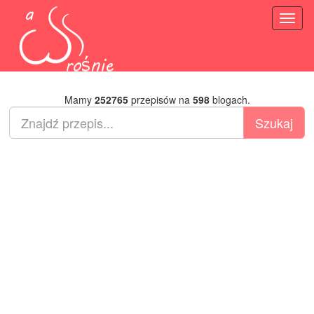
Toggl
naviga
Mamy
252765
przepisów na
598
blogach.