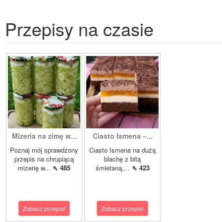
Przepisy na czasie
Mizeria na zimę w...
Ciasto Ismena –...
Poznaj mój sprawdzony
Ciasto Ismena na dużą
przepis na chrupiącą
blachę z bitą
mizerię w...
⇖ 485
śmietaną,...
⇖ 423
Zobacz przepis!
Zobacz przepis!