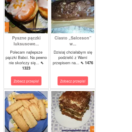
Pyszne pączki
Ciasto „Salceson”
luksusowe...
w...
Polecam najlepsze
Dzisiaj chciałabym się
pączki Babci. Na pewno
podzielić z Wami
nie skończy się...
⇖
przepisem na...
⇖ 1476
1323
Zobacz przepis!
Zobacz przepis!