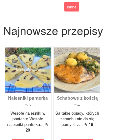
Innne
Najnowsze przepisy
Naleśniki panterka
Schabowe z kością
–...
–...
Wesołe naleśniki w
Są takie obiady, których
panterkę Wesołe
zapachu nie da się
naleśniki panterka...
⇖
pomylić z...
⇖ 18
20