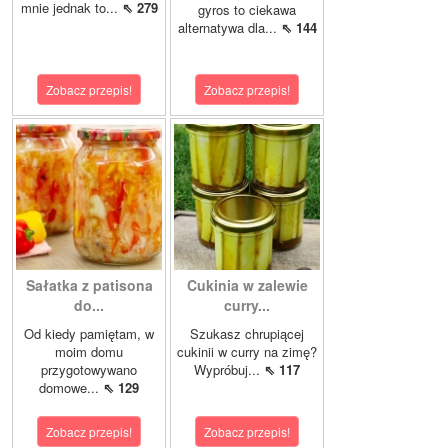
mnie jednak to...
⇖ 279
gyros to ciekawa
alternatywa dla...
⇖ 144
Zobacz przepis!
Zobacz przepis!
Sałatka z patisona
Cukinia w zalewie
do...
curry...
Od kiedy pamiętam, w
Szukasz chrupiącej
moim domu
cukinii w curry na zimę?
przygotowywano
Wypróbuj...
⇖ 117
domowe...
⇖ 129
Zobacz przepis!
Zobacz przepis!