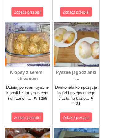
Zobacz przepis!
Zobacz przepis!
Klopsy z serem i
Pyszne jagodzianki
chrzanem
–...
Dzisiaj polecam pyszne
Doskonała kompozycja
klopsiki z tartym serem
jagód i przepysznego
i chrzanem....
⇖ 1268
ciasta na bazie...
⇖
1134
Zobacz przepis!
Zobacz przepis!