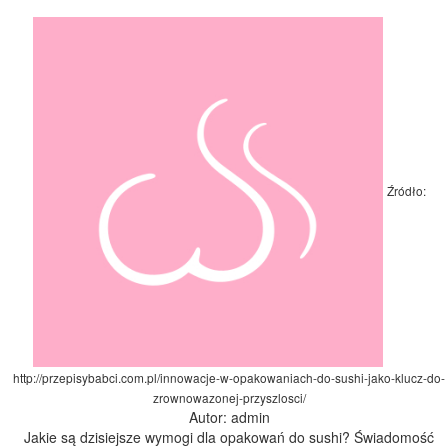
Źródło:
http://przepisybabci.com.pl/innowacje-w-opakowaniach-do-sushi-jako-klucz-do-
zrownowazonej-przyszlosci/
Autor: admin
Jakie są dzisiejsze wymogi dla opakowań do sushi? Świadomość