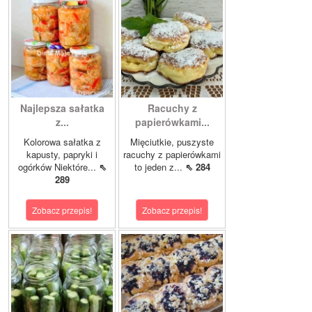
Najlepsza sałatka
Racuchy z
z...
papierówkami...
Kolorowa sałatka z
Mięciutkie, puszyste
kapusty, papryki i
racuchy z papierówkami
ogórków Niektóre...
⇖
to jeden z...
⇖ 284
289
Zobacz przepis!
Zobacz przepis!