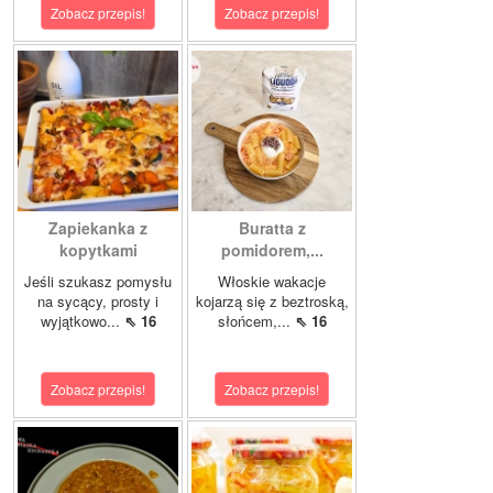
Zobacz przepis!
Zobacz przepis!
Zapiekanka z
Buratta z
kopytkami
pomidorem,...
Jeśli szukasz pomysłu
Włoskie wakacje
na sycący, prosty i
kojarzą się z beztroską,
wyjątkowo...
⇖ 16
słońcem,...
⇖ 16
Zobacz przepis!
Zobacz przepis!