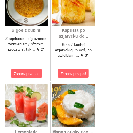
Bigos z cukinii
Kapusta po
azjatycku do...
Z sąsiadami się czasem
wymieniamy różnymi
Smaki kuchni
rzeczami, tak...
⇖ 21
azjatyckiej to coś, co
uwielbiam....
⇖ 31
Zobacz przepis!
Zobacz przepis!
Lemoniada
Mango sticky rice -...