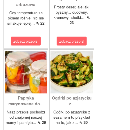
arbuzowa
Prosty deser, ale jaki
pyszny... cudowny,
Gdy temperatura za
kremowy, słodki....
⇖
oknem rośnie, nic nie
23
smakuje lepiej...
⇖ 22
Zobacz przepis!
Zobacz przepis!
Papryka
Ogórki po azjatycku
marynowana do...
z...
Nasz przepis pochodzi
Ogórki po azjatycku z
od znajomej naszej
sezamem to przykład
mamy i pamięta...
⇖ 29
na to, jak z...
⇖ 30