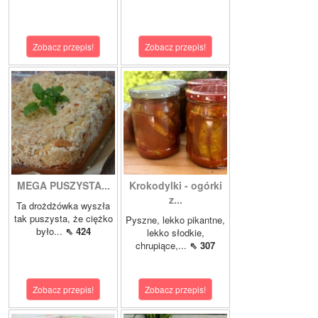
Zobacz przepis!
Zobacz przepis!
MEGA PUSZYSTA...
Krokodylki - ogórki
z...
Ta drożdżówka wyszła
tak puszysta, że ciężko
Pyszne, lekko pikantne,
było...
⇖ 424
lekko słodkie,
chrupiące,...
⇖ 307
Zobacz przepis!
Zobacz przepis!