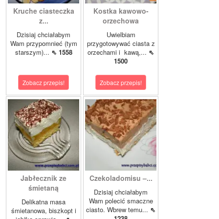
Kruche ciasteczka
Kostka kawowo-
z...
orzechowa
Dzisiaj chciałabym
Uwielbiam
Wam przypomnieć (tym
przygotowywać ciasta z
starszym)...
⇖ 1558
orzechami i kawą,...
⇖
1500
Zobacz przepis!
Zobacz przepis!
Jabłecznik ze
Czekoladomisu –...
śmietaną
Dzisiaj chciałabym
Wam polecić smaczne
Delikatna masa
ciasto. Wbrew temu...
⇖
śmietanowa, biszkopt i
1238