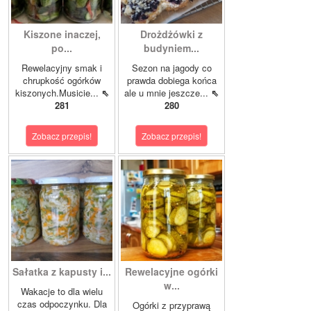
Kiszone inaczej,
Drożdżówki z
po...
budyniem...
Rewelacyjny smak i
Sezon na jagody co
chrupkość ogórków
prawda dobiega końca
kiszonych.Musicie...
⇖
ale u mnie jeszcze...
⇖
281
280
Zobacz przepis!
Zobacz przepis!
Sałatka z kapusty i...
Rewelacyjne ogórki
w...
Wakacje to dla wielu
czas odpoczynku. Dla
Ogórki z przyprawą