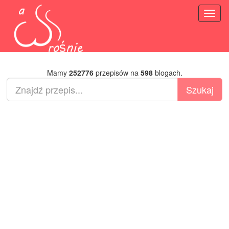
Toggl
naviga
Mamy
252776
przepisów na
598
blogach.