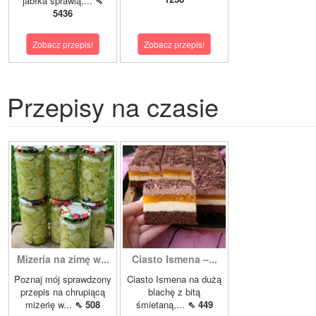
jabłka sprawią,...
⇖
5436
Zobacz przepis!
Zobacz przepis!
Przepisy na czasie
Mizeria na zimę w...
Ciasto Ismena –...
Poznaj mój sprawdzony
Ciasto Ismena na dużą
przepis na chrupiącą
blachę z bitą
mizerię w...
⇖ 508
śmietaną,...
⇖ 449