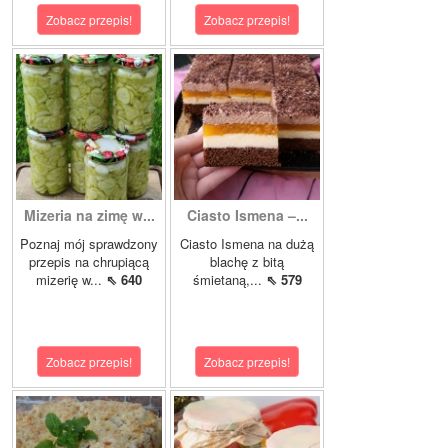
Zobacz przepis!
Zobacz przepis!
Mizeria na zimę w...
Ciasto Ismena –...
Poznaj mój sprawdzony
Ciasto Ismena na dużą
przepis na chrupiącą
blachę z bitą
mizerię w...
⇖ 640
śmietaną,...
⇖ 579
Zobacz przepis!
Zobacz przepis!