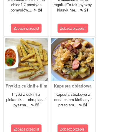
obiad? 7 prostych
rogaliki!To taki pyszny
pomysłów,...
⇖ 24
klasyk!Nie...
⇖ 21
Zobacz przepis!
Zobacz przepis!
Frytki z cukinii + film
Kapusta obiadowa
Frytki z cukinii z
Kapusta stożkowa z
piekarnika – chrupiąca i
dodatekiem kiełbasy i
pyszna...
⇖ 22
przecieru...
⇖ 24
Zobacz przepis!
Zobacz przepis!