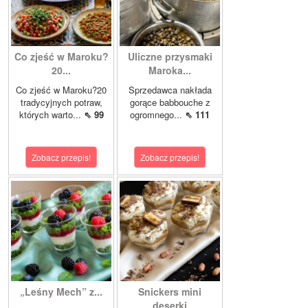
Co zjeść w Maroku?
Uliczne przysmaki
20...
Maroka...
Co zjeść w Maroku?20
Sprzedawca nakłada
tradycyjnych potraw,
gorące babbouche z
których warto...
⇖ 99
ogromnego...
⇖ 111
Zobacz przepis!
Zobacz przepis!
„Leśny Mech” z...
Snickers mini
deserki