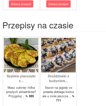
Zobacz przepis!
Zobacz przepis!
Przepisy na czasie
Szybkie placuszki
Drożdżówki z
z...
budyniem...
Masz cukinię i kilka
Sezon na jagody co
prostych składników?
prawda dobiega końca
Przygotuj...
⇖ 989
ale u mnie jeszcze...
⇖
711