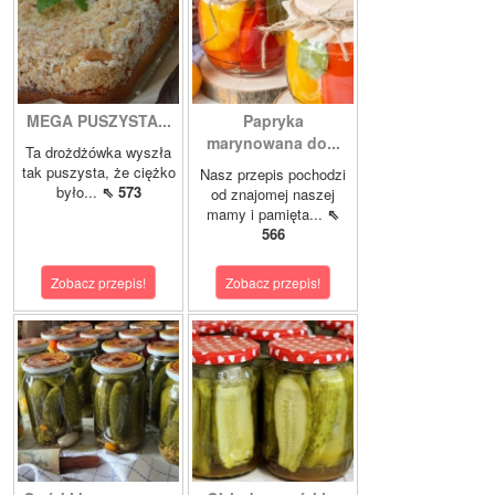
MEGA PUSZYSTA...
Papryka
marynowana do...
Ta drożdżówka wyszła
tak puszysta, że ciężko
Nasz przepis pochodzi
było...
⇖ 573
od znajomej naszej
mamy i pamięta...
⇖
566
Zobacz przepis!
Zobacz przepis!