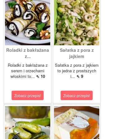
Roladki z bakłażana
Sałatka z pora z
z...
jajkiem
Roladki z bakłażana z
Sałatka z pora z jajkiem
serem i orzechami
to jedna z prostszych
włoskimi to...
⇖ 10
i...
⇖ 9
Zobacz przepis!
Zobacz przepis!