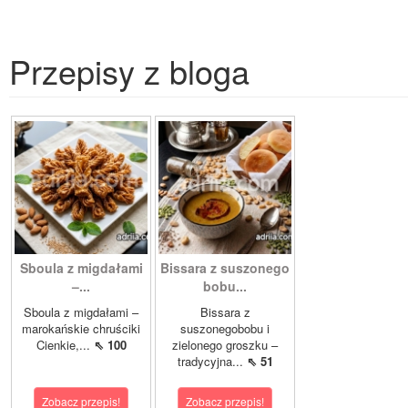
Przepisy z bloga
Sboula z migdałami
Bissara z suszonego
–...
bobu...
Sboula z migdałami –
Bissara z
marokańskie chruściki
suszonegobobu i
Cienkie,...
⇖ 100
zielonego groszku –
tradycyjna...
⇖ 51
Zobacz przepis!
Zobacz przepis!