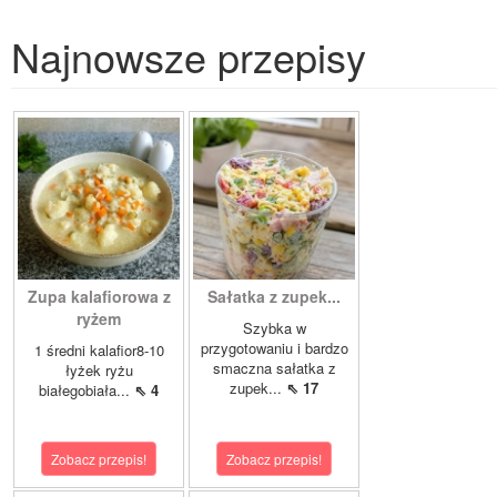
Najnowsze przepisy
Zupa kalafiorowa z
Sałatka z zupek...
ryżem
Szybka w
przygotowaniu i bardzo
1 średni kalafior8-10
smaczna sałatka z
łyżek ryżu
zupek...
⇖ 17
białegobiała...
⇖ 4
Zobacz przepis!
Zobacz przepis!