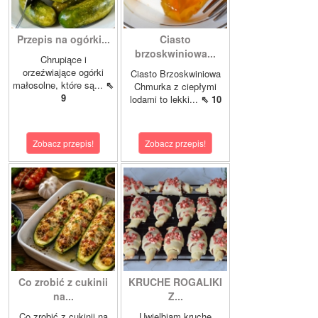
Przepis na ogórki...
Ciasto
brzoskwiniowa...
Chrupiące i
orzeźwiające ogórki
Ciasto Brzoskwiniowa
małosolne, które są...
⇖
Chmurka z ciepłymi
9
lodami to lekki...
⇖ 10
Zobacz przepis!
Zobacz przepis!
Co zrobić z cukinii
KRUCHE ROGALIKI
na...
Z...
Co zrobić z cukinii na
Uwielbiam kruche