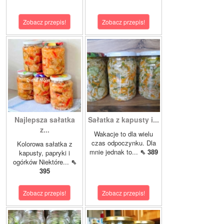
Zobacz przepis!
Zobacz przepis!
Najlepsza sałatka
Sałatka z kapusty i...
z...
Wakacje to dla wielu
czas odpoczynku. Dla
Kolorowa sałatka z
mnie jednak to...
⇖ 389
kapusty, papryki i
ogórków Niektóre...
⇖
395
Zobacz przepis!
Zobacz przepis!