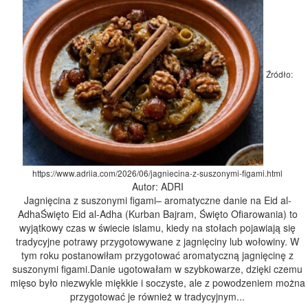
Źródło:
https://www.adriia.com/2026/06/jagniecina-z-suszonymi-figami.html
Autor: ADRI
Jagnięcina z suszonymi figami– aromatyczne danie na Eid al-
AdhaŚwięto Eid al-Adha (Kurban Bajram, Święto Ofiarowania) to
wyjątkowy czas w świecie islamu, kiedy na stołach pojawiają się
tradycyjne potrawy przygotowywane z jagnięciny lub wołowiny. W
tym roku postanowiłam przygotować aromatyczną jagnięcinę z
suszonymi figami.Danie ugotowałam w szybkowarze, dzięki czemu
mięso było niezwykle miękkie i soczyste, ale z powodzeniem można
przygotować je również w tradycyjnym...