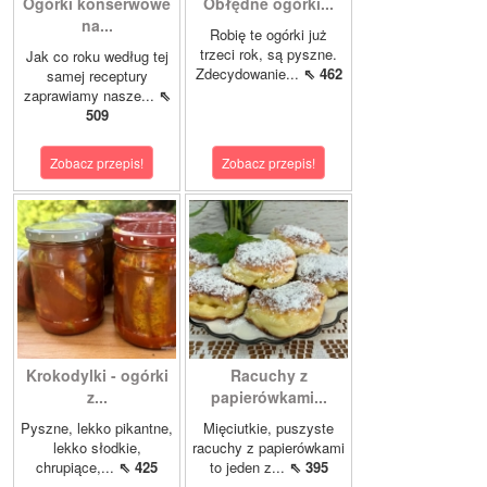
Ogórki konserwowe
Obłędne ogórki...
na...
Robię te ogórki już
trzeci rok, są pyszne.
Jak co roku według tej
Zdecydowanie...
⇖ 462
samej receptury
zaprawiamy nasze...
⇖
509
Zobacz przepis!
Zobacz przepis!
Krokodylki - ogórki
Racuchy z
z...
papierówkami...
Pyszne, lekko pikantne,
Mięciutkie, puszyste
lekko słodkie,
racuchy z papierówkami
chrupiące,...
⇖ 425
to jeden z...
⇖ 395