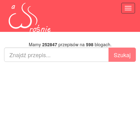
Toggl
naviga
Mamy
252847
przepisów na
598
blogach.