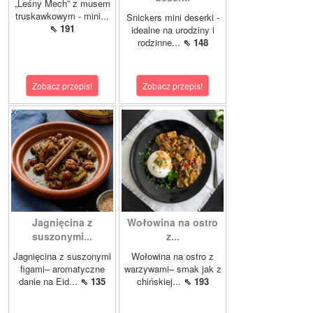
„Leśny Mech” z musem
truskawkowym - mini...
Snickers mini deserki -
⇖ 191
idealne na urodziny i
rodzinne...
⇖ 148
Zobacz przepis!
Zobacz przepis!
Jagnięcina z
Wołowina na ostro
suszonymi...
z...
Jagnięcina z suszonymi
Wołowina na ostro z
figami– aromatyczne
warzywami– smak jak z
danie na Eid...
⇖ 135
chińskiej...
⇖ 193