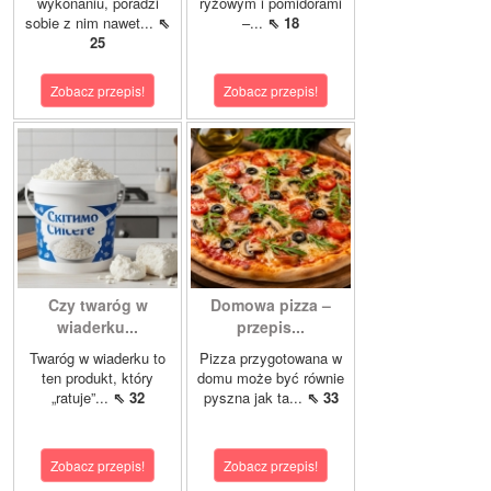
wykonaniu, poradzi
ryżowym i pomidorami
sobie z nim nawet...
⇖
–...
⇖ 18
25
Zobacz przepis!
Zobacz przepis!
Czy twaróg w
Domowa pizza –
wiaderku...
przepis...
Twaróg w wiaderku to
Pizza przygotowana w
ten produkt, który
domu może być równie
„ratuje”...
⇖ 32
pyszna jak ta...
⇖ 33
Zobacz przepis!
Zobacz przepis!