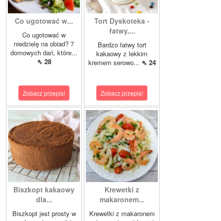
Co ugotować w...
Tort Dyskoteka -
łatwy,...
Co ugotować w
niedzielę na obiad? 7
Bardzo łatwy tort
domowych dań, które...
kakaowy z lekkim
⇖ 28
kremem serowo...
⇖ 24
Zobacz przepis!
Zobacz przepis!
Biszkopt kakaowy
Krewetki z
dla...
makaronem...
Biszkopt jest prosty w
Krewetki z makaronem