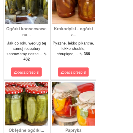
Ogórki konserwowe
Krokodylki - ogórki
na...
z...
Jak co roku według tej
Pyszne, lekko pikantne,
samej receptury
lekko słodkie,
zaprawiamy nasze...
⇖
chrupiące,...
⇖ 366
432
Zobacz przepis!
Zobacz przepis!
Obłędne ogórki...
Papryka