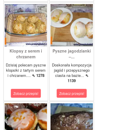
Klopsy z serem i
Pyszne jagodzianki
chrzanem
–...
Dzisiaj polecam pyszne
Doskonała kompozycja
klopsiki z tartym serem
jagód i przepysznego
i chrzanem....
⇖ 1278
ciasta na bazie...
⇖
1139
Zobacz przepis!
Zobacz przepis!