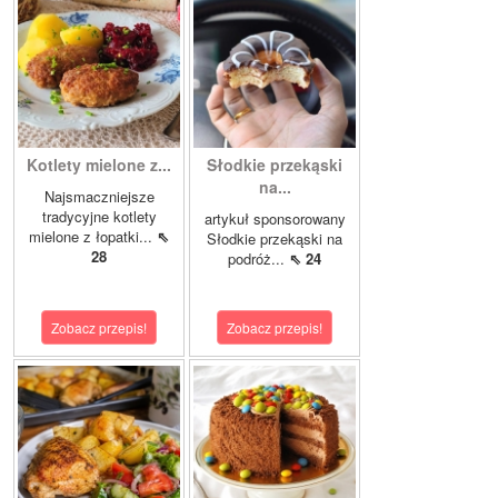
Kotlety mielone z...
Słodkie przekąski
na...
Najsmaczniejsze
tradycyjne kotlety
artykuł sponsorowany
mielone z łopatki...
⇖
Słodkie przekąski na
28
podróż...
⇖ 24
Zobacz przepis!
Zobacz przepis!