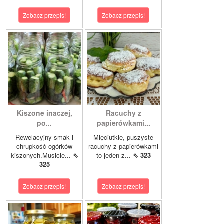
Zobacz przepis!
Zobacz przepis!
Kiszone inaczej,
Racuchy z
po...
papierówkami...
Rewelacyjny smak i
Mięciutkie, puszyste
chrupkość ogórków
racuchy z papierówkami
kiszonych.Musicie...
⇖
to jeden z...
⇖ 323
325
Zobacz przepis!
Zobacz przepis!