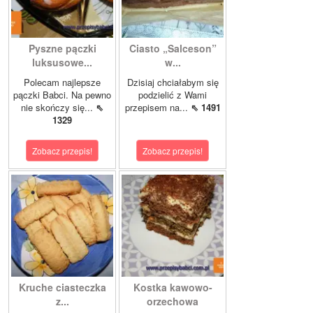
Pyszne pączki
Ciasto „Salceson”
luksusowe...
w...
Polecam najlepsze
Dzisiaj chciałabym się
pączki Babci. Na pewno
podzielić z Wami
nie skończy się...
⇖
przepisem na...
⇖ 1491
1329
Zobacz przepis!
Zobacz przepis!
Kruche ciasteczka
Kostka kawowo-
z...
orzechowa