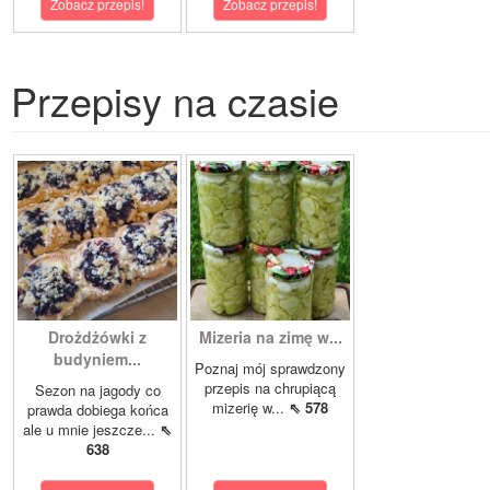
Zobacz przepis!
Zobacz przepis!
Przepisy na czasie
Drożdżówki z
Mizeria na zimę w...
budyniem...
Poznaj mój sprawdzony
przepis na chrupiącą
Sezon na jagody co
mizerię w...
⇖ 578
prawda dobiega końca
ale u mnie jeszcze...
⇖
638