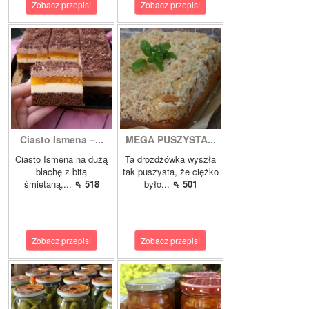
Zobacz przepis!
Zobacz przepis!
Ciasto Ismena –...
MEGA PUSZYSTA...
Ciasto Ismena na dużą
Ta drożdżówka wyszła
blachę z bitą
tak puszysta, że ciężko
śmietaną,...
⇖ 518
było...
⇖ 501
Zobacz przepis!
Zobacz przepis!