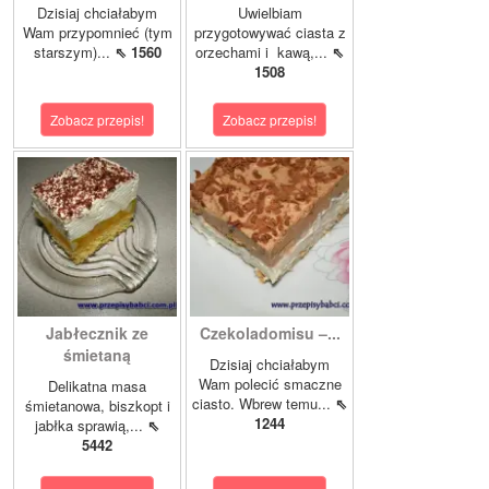
Dzisiaj chciałabym
Uwielbiam
Wam przypomnieć (tym
przygotowywać ciasta z
starszym)...
⇖ 1560
orzechami i kawą,...
⇖
1508
Zobacz przepis!
Zobacz przepis!
Jabłecznik ze
Czekoladomisu –...
śmietaną
Dzisiaj chciałabym
Wam polecić smaczne
Delikatna masa
ciasto. Wbrew temu...
⇖
śmietanowa, biszkopt i
1244
jabłka sprawią,...
⇖
5442