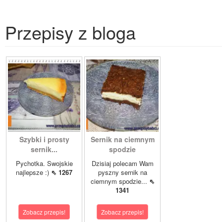
Przepisy z bloga
Szybki i prosty
Sernik na ciemnym
sernik...
spodzie
Pychotka. Swojskie
Dzisiaj polecam Wam
najlepsze :)
⇖ 1267
pyszny sernik na
ciemnym spodzie...
⇖
1341
Zobacz przepis!
Zobacz przepis!