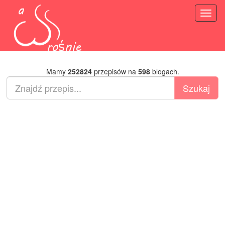
Toggl
naviga
Mamy
252824
przepisów na
598
blogach.