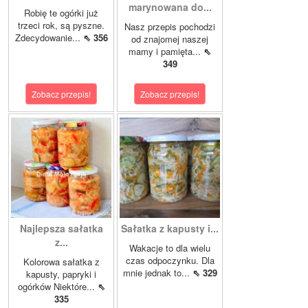
marynowana do...
Robię te ogórki już
trzeci rok, są pyszne.
Nasz przepis pochodzi
Zdecydowanie...
⇖ 356
od znajomej naszej
mamy i pamięta...
⇖
349
Zobacz przepis!
Zobacz przepis!
Najlepsza sałatka
Sałatka z kapusty i...
z...
Wakacje to dla wielu
czas odpoczynku. Dla
Kolorowa sałatka z
mnie jednak to...
⇖ 329
kapusty, papryki i
ogórków Niektóre...
⇖
335