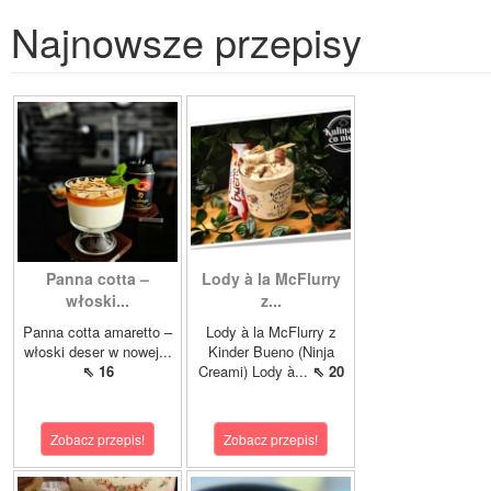
Najnowsze przepisy
Panna cotta –
Lody à la McFlurry
włoski...
z...
Panna cotta amaretto –
Lody à la McFlurry z
włoski deser w nowej...
Kinder Bueno (Ninja
⇖ 16
Creami) Lody à...
⇖ 20
Zobacz przepis!
Zobacz przepis!