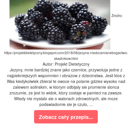
Źródło:
https://projektdietetyczny.blogspot.com/2018/08/jezyna-niedocenianebogactwo-
skadnikow.html
Autor: Projekt Dietetyczny
Jezyny, mnie bardziej znane jako czernice, przywoluja jedne z
najpiekniejszych wspomnien i obrazow z dziecinstwa. Jesli ktos z
Was kiedykolwiek zbieral te owoce na polanie gdzies wysoko nad
zalewem solinskim, w ktorym odbijaly sie promienie slonca
zrozumie, ze jest to widok, ktory zostaje w pamieci na zawsze.
Wtedy nie myslalo sie o walorach zdrowotnych, ale moze
podswiadomie sie je czulo, ...
Zobacz cały przepis...