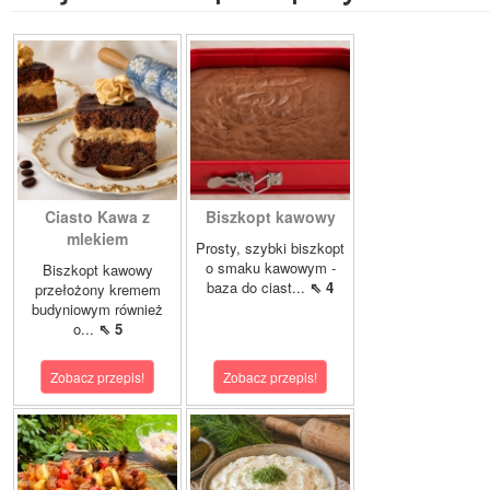
Ciasto Kawa z
Biszkopt kawowy
mlekiem
Prosty, szybki biszkopt
o smaku kawowym -
Biszkopt kawowy
baza do ciast...
⇖ 4
przełożony kremem
budyniowym również
o...
⇖ 5
Zobacz przepis!
Zobacz przepis!