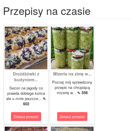
Przepisy na czasie
Drożdżówki z
Mizeria na zimę w...
budyniem...
Poznaj mój sprawdzony
przepis na chrupiącą
Sezon na jagody co
mizerię w...
⇖ 556
prawda dobiega końca
ale u mnie jeszcze...
⇖
602
Zobacz przepis!
Zobacz przepis!