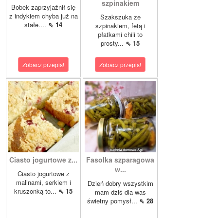
szpinakiem
Bobek zaprzyjaźnił się
z indykiem chyba już na
Szakszuka ze
stałe....
⇖ 14
szpinakiem, fetą i
płatkami chili to
prosty...
⇖ 15
Zobacz przepis!
Zobacz przepis!
Ciasto jogurtowe z...
Fasolka szparagowa
w...
Ciasto jogurtowe z
malinami, serkiem i
Dzień dobry wszystkim
kruszonką to...
⇖ 15
mam dziś dla was
świetny pomysł...
⇖ 28