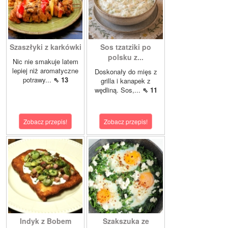
Szaszłyki z karkówki
Sos tzatziki po
polsku z...
Nic nie smakuje latem
lepiej niż aromatyczne
Doskonały do mięs z
potrawy...
⇖ 13
grilla i kanapek z
wędliną. Sos,...
⇖ 11
Zobacz przepis!
Zobacz przepis!
Indyk z Bobem
Szakszuka ze