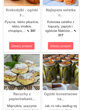
Krokodylki - ogórki
Najlepsza sałatka
z...
z...
Pyszne, lekko pikantne,
Kolorowa sałatka z
lekko słodkie,
kapusty, papryki i
chrupiące,...
⇖ 341
ogórków Niektóre...
⇖
317
Zobacz przepis!
Zobacz przepis!
Racuchy z
Ogórki konserwowe
papierówkami...
na...
Mięciutkie, puszyste
Jak co roku według tej