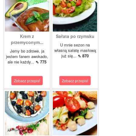
Krem z
Sałata po rzymsku
przemyconym...
U mnie sezon na
własną sałatę masłową
Jemy bo zdrowe, ja
już się...
⇖ 870
jestem fanem awokado,
ale nie każdy...
⇖ 775
Zobacz przepis!
Zobacz przepis!