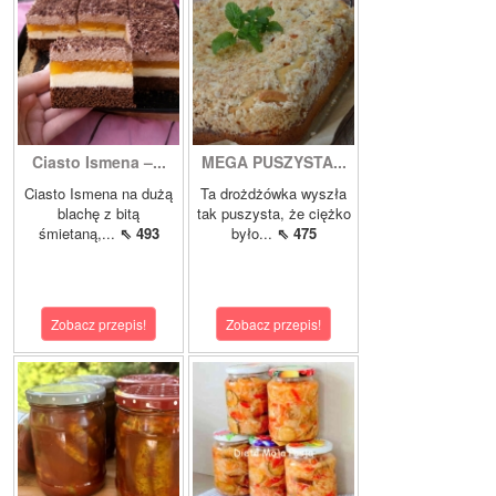
Ciasto Ismena –...
MEGA PUSZYSTA...
Ciasto Ismena na dużą
Ta drożdżówka wyszła
blachę z bitą
tak puszysta, że ciężko
śmietaną,...
⇖ 493
było...
⇖ 475
Zobacz przepis!
Zobacz przepis!