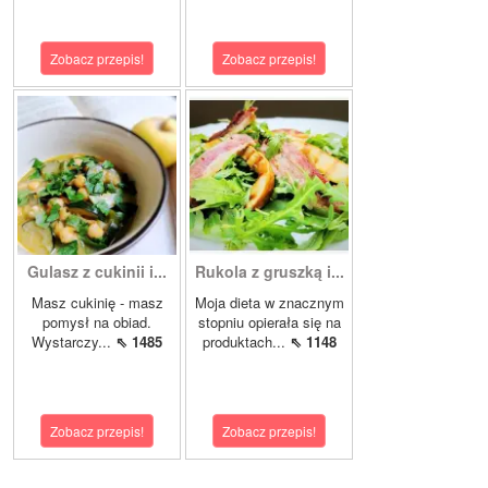
Zobacz przepis!
Zobacz przepis!
Gulasz z cukinii i...
Rukola z gruszką i...
Masz cukinię - masz
Moja dieta w znacznym
pomysł na obiad.
stopniu opierała się na
Wystarczy...
⇖ 1485
produktach...
⇖ 1148
Zobacz przepis!
Zobacz przepis!