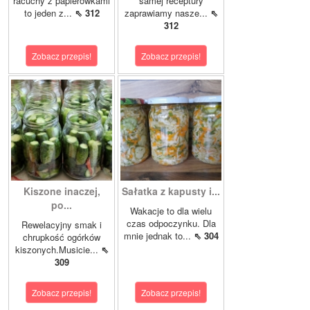
racuchy z papierówkami
samej receptury
to jeden z...
⇖ 312
zaprawiamy nasze...
⇖
312
Zobacz przepis!
Zobacz przepis!
Kiszone inaczej,
Sałatka z kapusty i...
po...
Wakacje to dla wielu
czas odpoczynku. Dla
Rewelacyjny smak i
mnie jednak to...
⇖ 304
chrupkość ogórków
kiszonych.Musicie...
⇖
309
Zobacz przepis!
Zobacz przepis!