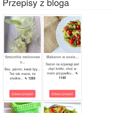
Przepisy z bloga
Smoothie melonowe
Makaron w sosie...
z...
Sezon na szparagi jest
zbyt krótki, choć w
Bez, jaśmin, kwiat lipy...
moim przypadku...
⇖
Też tak macie, że
1145
słodkie...
⇖ 1283
Zobacz przepis!
Zobacz przepis!