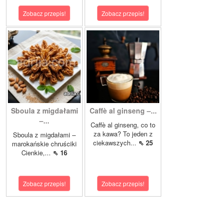
Zobacz przepis!
Zobacz przepis!
Sboula z migdałami
Caffè al ginseng –...
–...
Caffè al ginseng, co to
za kawa? To jeden z
Sboula z migdałami –
ciekawszych...
⇖ 25
marokańskie chruściki
Cienkie,...
⇖ 16
Zobacz przepis!
Zobacz przepis!