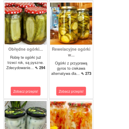
Obłędne ogórki...
Rewelacyjne ogórki
w...
Robię te ogórki już
trzeci rok, są pyszne.
Ogórki z przyprawą
Zdecydowanie...
⇖ 294
gyros to ciekawa
alternatywa dla...
⇖ 273
Zobacz przepis!
Zobacz przepis!