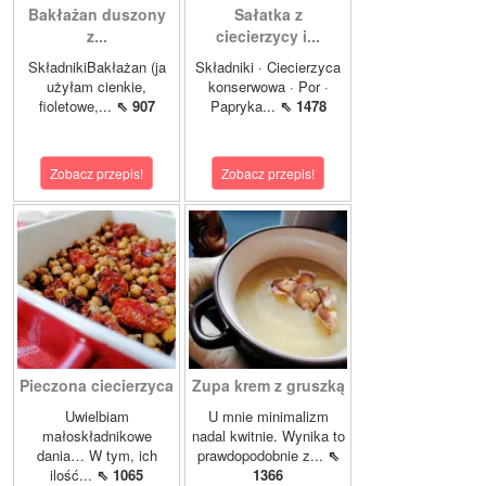
Bakłażan duszony
Sałatka z
z...
ciecierzycy i...
SkładnikiBakłażan (ja
Składniki · Ciecierzyca
użyłam cienkie,
konserwowa · Por ·
fioletowe,...
⇖ 907
Papryka...
⇖ 1478
Zobacz przepis!
Zobacz przepis!
Pieczona ciecierzyca
Zupa krem z gruszką
Uwielbiam
U mnie minimalizm
małoskładnikowe
nadal kwitnie. Wynika to
dania… W tym, ich
prawdopodobnie z...
⇖
ilość...
⇖ 1065
1366