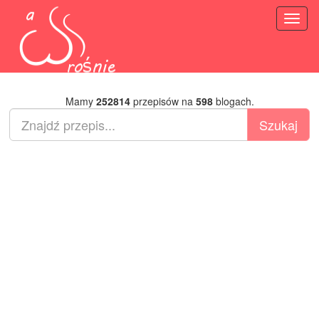
Toggl
naviga
Mamy
252814
przepisów na
598
blogach.